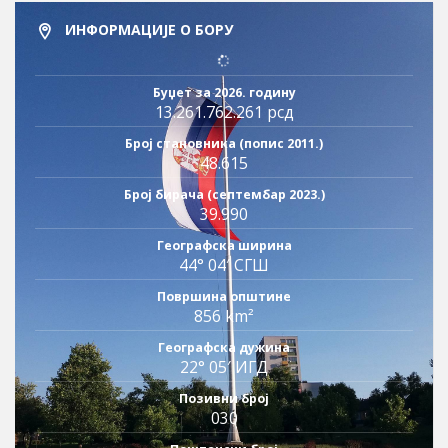
ИНФОРМАЦИЈЕ О БОРУ
Буџет за 2026. годину
13.261.762.261 рсд
Број становника (попис 2011.)
48.615
Број бирача (септембар 2023.)
39.990
Географска ширина
44° 04′ СГШ
Површина општине
856 km²
Географска дужина
22° 05′ ИГД
Позивни број
030