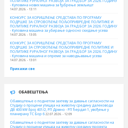
ПОЛИТИКЕ РУРАЛНОГ РАЗВОЈА ЗА ГРАД БОР ЗА 2026. ГОДИНУ
- Куповина нових машина за ђубрење земљишт
14.07.2026. - 13:11
КОНКУРС ЗА КОРИШЋЕЊЕ СРЕДСТАВА ПО ПРОГРАМУ
ПОДРШКЕ ЗА СПРОВОЂЕЊЕ ПОЉОПРИВРЕДНЕ ПОЛИТИКЕ И
ПОЛИТИКЕ РУРАЛНОГ РАЗВОЈА ЗА ГРАД БОР ЗА 2026. ГОДИНУ
- Куповинa машина за убирање односно скидање усева
14.07.2026. - 13:05
КОНКУРС ЗА КОРИШЋЕЊЕ СРЕДСТАВА ПО ПРОГРАМУ
ПОДРШКЕ ЗА СПРОВОЂЕЊЕ ПОЉОПРИВРЕДНЕ ПОЛИТИКЕ И
ПОЛИТИКЕ РУРАЛНОГ РАЗВОЈА ЗА ГРАД БОР ЗА 2026. ГОДИНУ
- Куповина машина и опреме за наводњавање усева
14.07.2026. - 13:01
Прикажи све
ОБАВЕШТЕЊА
Обавештење о поднетом захтеву за давање сагласности на
Студију о процени утицаја на животну средину далековода
ДВ 400 kW број 401/2, РП Дрмно - РП Ђердап 1, увођење у
планирану ТС Бор 6
22.07.2026. - 12:09
Обавештење о поднетом захтеву за давање сагласности на
Студију о процени утицаја на животну средину пројекта