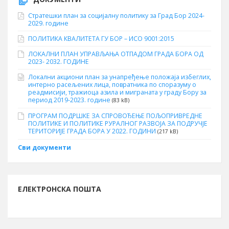
Стратешки план за социјалну политику за Град Бор 2024-
2029. године
ПОЛИТИКА КВАЛИТЕТА ГУ БОР – ИСО 9001:2015
ЛОКАЛНИ ПЛАН УПРАВЉАЊА ОТПАДОМ ГРАДА БОРА ОД
2023- 2032. ГОДИНЕ
Локални акциони план за унапређење положаја избеглих,
интерно расељених лица, повратника по споразуму о
реадмисији, тражиоца азила и миграната у граду Бору за
период 2019-2023. године
(83 kB)
ПРОГРАМ ПОДРШКЕ ЗА СПРОВОЂЕЊЕ ПОЉОПРИВРЕДНЕ
ПОЛИТИКЕ И ПОЛИТИКЕ РУРАЛНОГ РАЗВОЈА ЗА ПОДРУЧЈЕ
ТЕРИТОРИЈЕ ГРАДА БОРА У 2022. ГОДИНИ
(217 kB)
Сви документи
ЕЛЕКТРОНСКА ПОШТА