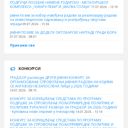
ПОДРУЧЈА ПОСЕБНЕ НАМЕНЕ РУДАРСКО - МЕТАЛУРШКОГ
КОМПЛЕКСА „ЧУКАРУ ПЕКИ” И „МАЛКА ГОЛАЈА”
17.07.2026. - 13:19
Јавни позив за избор извођача радова за реализацију радова
на инвестиционом одржавању и унапређењу својстава
зграда
09.07.2026. - 13:36
ЈАВНИ ПОЗИВ ЗА ДОДЕЛУ ОКТOБАРСКЕ НАГРАДЕ ГРАДА БОРА
07.07.2026. - 08:01
Прикажи све
КОНКУРСИ
ГРАД БОР расписује ДРУГИ ЈАВНИ КОНКУРС ЗА
ОРГАНИЗОВАЊЕ СПРОВОЂЕЊА ЈАВНИХ РАДОВА НА КОЈИМА
СЕ АНГАЖУЈУ НЕЗАПОСЛЕНА ЛИЦА у 2026. ГОДИНИ
24.07.2026. - 08:15
КОНКУРС ЗА КОРИШЋЕЊЕ СРЕДСТАВА ПО ПРОГРАМУ
ПОДРШКЕ ЗА СПРОВОЂЕЊЕ ПОЉОПРИВРЕДНЕ ПОЛИТИКЕ И
ПОЛИТИКЕ РУРАЛНОГ РАЗВОЈА ЗА ГРАД БОР ЗА 2026. ГОДИНУ
- Куповина нове опреме у пчеларству
14.07.2026. - 13:14
КОНКУРС ЗА КОРИШЋЕЊЕ СРЕДСТАВА ПО ПРОГРАМУ
ПОДРШКЕ ЗА СПРОВОЂЕЊЕ ПОЉОПРИВРЕДНЕ ПОЛИТИКЕ И