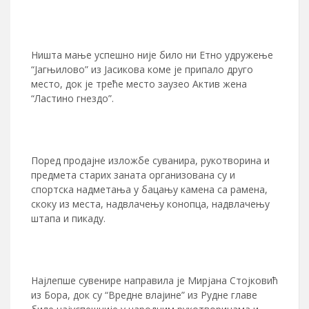
Ништа мање успешно није било ни Етно удружење
“Јагњилово” из Јасикова коме је припало друго
место, док је треће место заузео Актив жена
“Ластино гнездо”.
Поред продајне изложбе суванира, рукотворина и
предмета старих заната организована су и
спортска надметања у бацању камена са рамена,
скоку из места, надвлачењу конопца, надвлачењу
штапа и пикаду.
Најлепше сувенире направила је Мирјана Стојковић
из Бора, док су “Вредне влајине” из Рудне главе