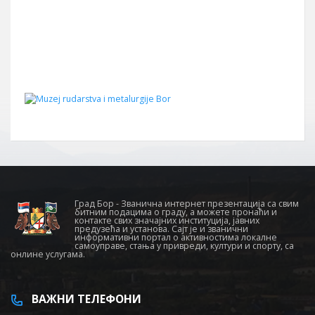
Град Бор - Званична интернет презентација са свим
битним подацима о граду, а можете пронаћи и
контакте свих значајних институција, јавних
предузећа и установа. Сајт је и званични
информативни портал о активностима локалне
самоуправе, стања у привреди, култури и спорту, са
онлине услугама.
ВАЖНИ ТЕЛЕФОНИ