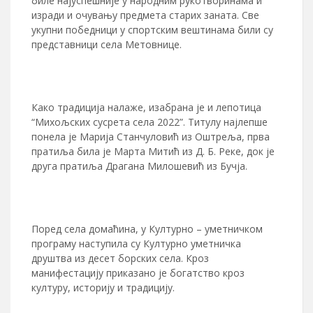
биле најуспешније у народним рукотворинама и
изради и очувању предмета старих заната. Све
укупни победници у спортским вештинама били су
представници села Метовнице.
Како традиција налаже, изабрана је и лепотица
“Михољских сусрета села 2022”. Титулу најлепше
понела је Марија Станчуловић из Оштреља, прва
пратиља била је Марта Митић из Д. Б. Реке, док је
друга пратиља Драгана Милошевић из Бучја.
Поред села домаћина, у Културно – уметничком
програму наступила су Културно уметничка
друштва из десет борских села. Кроз
манифестацију приказано је богатство кроз
културу, историју и традицију.