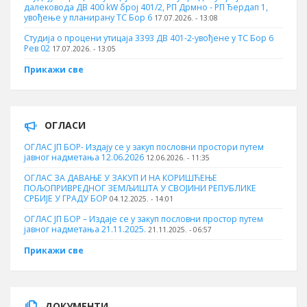
далековода ДВ 400 kW број 401/2, РП Дрмно - РП Ђердап 1,
увођење у планирану ТС Бор 6
17.07.2026. - 13:08
Студија о процени утицаја 3393 ДВ 401-2-увођене у ТС Бор 6
Рев 02
17.07.2026. - 13:05
Прикажи све
ОГЛАСИ
ОГЛАС ЈП БОР- Издају се у закуп пословни простори путем
јавног надметања 12.06.2026
12.06.2026. - 11:35
ОГЛАС ЗА ДАВАЊЕ У ЗАКУП И НА КОРИШЋЕЊЕ
ПОЉОПРИВРЕДНОГ ЗЕМЉИШТА У СВОЈИНИ РЕПУБЛИКЕ
СРБИЈЕ У ГРАДУ БОР
04.12.2025. - 14:01
ОГЛАС ЈП БОР – Издаје се у закуп пословни простор путем
јавног надметања 21.11.2025.
21.11.2025. - 06:57
Прикажи све
ДОКУМЕНТИ