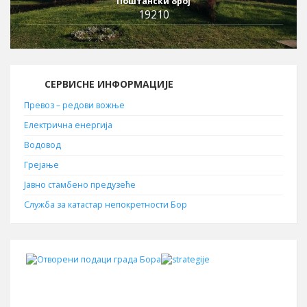
Поштански број
19210
СЕРВИСНЕ ИНФОРМАЦИЈЕ
Превоз – редови вожње
Електрична енергија
Водовод
Грејање
Јавно стамбено предузеће
Служба за катастар непокретности Бор