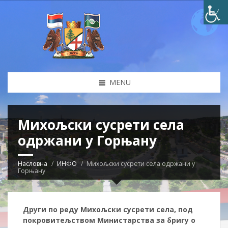
MENU
Михољски сусрети села
одржани у Горњану
Насловна
ИНФО
Михољски сусрети села одржани у
Горњану
Други по реду Михољски сусрети села, под
покровитељством Министарства за бригу о