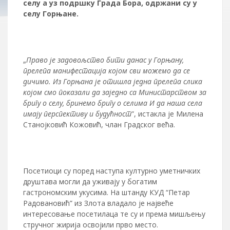
селу а уз подршку Града Бора, одржани су у
селу Горњане.
„
Право је задовољство бити данас у Горњану,
прелепа манифестација којом сви можемо да се
дичимо. Из Горњана је отишла једна прелепа слика
којом смо показали да заједно са Министарством за
бригу о селу, бринемо бригу о селима И да наша села
имају перспективу и будућност
”, истакла је Милена
Станојковић Кожовић, члан Градског већа.
Посетиоци су поред наступа културно уметничких
друштава могли да уживају у богатим
гастрономским укусима. На штанду КУД “Петар
Радовановић” из Злота владало је највеће
интересовање посетилаца те су и према мишљењу
стручног жирија освојили прво место.