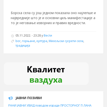
Борска села су још једном показала оно најлепше и
највредније што је и основни циљ манифестације а
то је неговање изворних и правих вредности.
05.11.2022. - 23:28 у
Вести
bor
,
горњане
,
култура
,
Михољски сусрети села
,
традиција
ЈАВНИ ПОЗИВИ
РАНИ ЈАВНИ УВИД поводом израде ПРОСТОРНОГ П ЛАНА