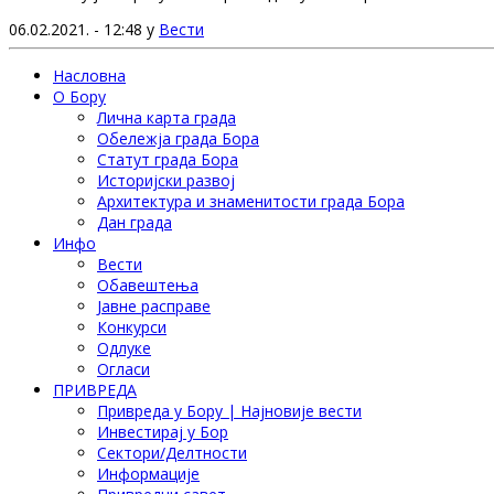
06.02.2021. - 12:48 у
Вести
Насловна
О Бору
Лична карта града
Обележја града Бора
Статут града Бора
Историјски развој
Архитектура и знаменитости града Бора
Дан града
Инфо
Вести
Обавештења
Јавне расправе
Конкурси
Одлуке
Огласи
ПРИВРЕДА
Привреда у Бору | Најновије вести
Инвестирај у Бор
Сектори/Делтности
Информације