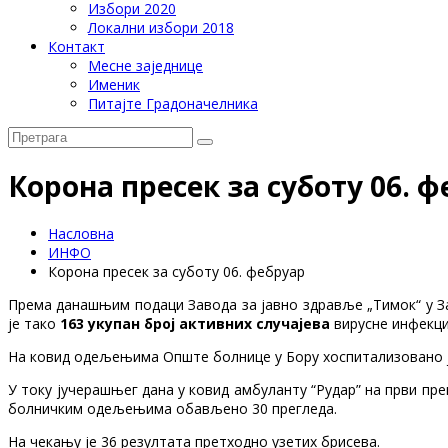
Избори 2020
Локални избори 2018
Контакт
Месне заједнице
Именик
Питајте Градоначелника
Корона пресек за суботу 06. 
Насловна
ИНФО
Корона пресек за суботу 06. фебруар
Према данашњим подаци Завода за јавно здравље „Тимок“ у За
је тако
163 укупан број активних случајева
вирусне инфекциј
На ковид одељењима Опште болнице у Бору хоспитализовано је 
У току јучерашњег дана у ковид амбуланту “Рудар” на први пре
болничким одељењима обављено 30 прегледа.
На чекању је 36 резултата претходно узетих брисева.