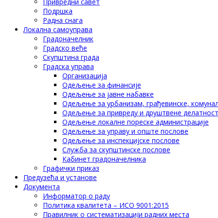
Привредни савет
Подршка
Радна снага
Локална самоуправа
Градоначелник
Градско веће
Скупштина града
Градска управа
Организација
Одељење за финансије
Одељење за јавне набавке
Одељење за урбанизам, грађевинске, комунал
Одељење за привреду и друштвене делатнос
Одељење локалне пореске администрације
Одељење за управу и опште послове
Одељење за инспекцијске послове
Служба за скупштинске послове
Кабинет градоначелника
Графички приказ
Предузећа и установе
Документа
Информатор о раду
Политика квалитета – ИСО 9001:2015
Правилник о систематизацији радних места