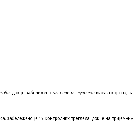
особа
, док је забележено
пет нових случајева
вируса корона, па
са, забележено је 19 контролних прегледа, док је на пријемним