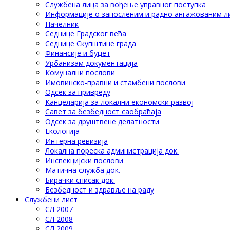
Службена лица за вођење управног поступка
Информације о запосленим и радно ангажованим л
Начелник
Седнице Градског већа
Седнице Скупштине града
Финансије и буџет
Урбанизам документација
Комунални послови
Имовинско-правни и стамбени послови
Одсек за привреду
Канцеларија за локални економски развој
Савет за безбедност саобраћаја
Одсек за друштвене делатности
Eкологија
Интерна ревизија
Локална пореска администрација док.
Инспекцијски послови
Матична служба док.
Бирачки списак док.
Безбедност и здравље на раду
Службени лист
СЛ 2007
СЛ 2008
СЛ 2009