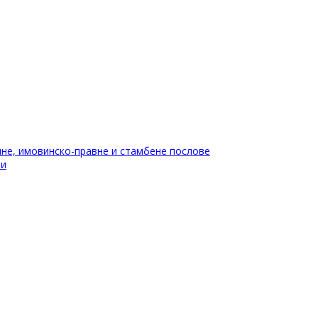
не, имовинско-правне и стамбене послове
ти