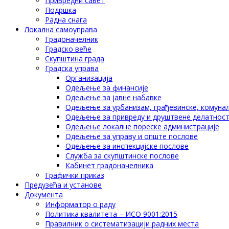
Привредни савет
Подршка
Радна снага
Локална самоуправа
Градоначелник
Градско веће
Скупштина града
Градска управа
Организација
Одељење за финансије
Одељење за јавне набавке
Одељење за урбанизам, грађевинске, комунал
Одељење за привреду и друштвене делатнос
Одељење локалне пореске администрације
Одељење за управу и опште послове
Одељење за инспекцијске послове
Служба за скупштинске послове
Кабинет градоначелника
Графички приказ
Предузећа и установе
Документа
Информатор о раду
Политика квалитета – ИСО 9001:2015
Правилник о систематизацији радних места