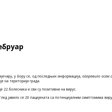
фебруар
јечару, у Бору се, од последњих информација,
опоравило осам 
е на територији града.
22 болесника и сви су позитивни на вирус.
глед јавило се 20 пацијената са потенцијалним симптомима виру