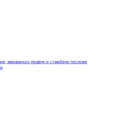
не, имовинско-правне и стамбене послове
ти