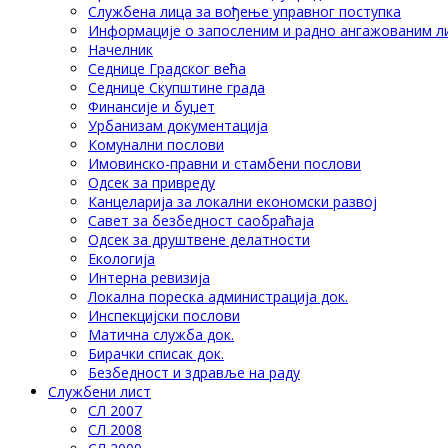
Службена лица за вођење управног поступка
Информације о запосленим и радно ангажованим л
Начелник
Седнице Градског већа
Седнице Скупштине града
Финансије и буџет
Урбанизам документација
Комунални послови
Имовинско-правни и стамбени послови
Одсек за привреду
Канцеларија за локални економски развој
Савет за безбедност саобраћаја
Одсек за друштвене делатности
Eкологија
Интерна ревизија
Локална пореска администрација док.
Инспекцијски послови
Матична служба док.
Бирачки списак док.
Безбедност и здравље на раду
Службени лист
СЛ 2007
СЛ 2008