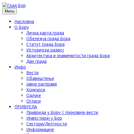
Menu
Насловна
О Бору
Лична карта града
Обележја града Бора
Статут града Бора
Историјски развој
Архитектура и знаменитости града Бора
Дан града
Инфо
Вести
Обавештења
Јавне расправе
Конкурси
Одлуке
Огласи
ПРИВРЕДА
Привреда у Бору | Најновије вести
Инвестирај у Бор
Сектори/Делтности
Информације