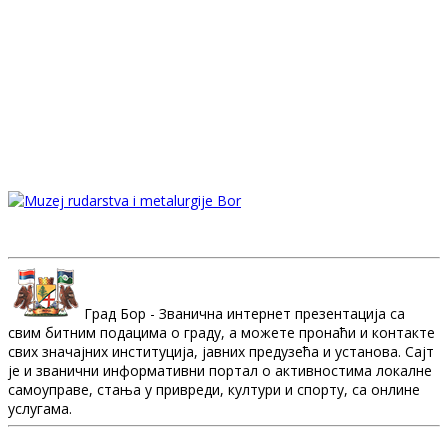
Град Бор - Званична интернет презентација са
свим битним подацима о граду, а можете пронаћи и контакте
свих значајних институција, јавних предузећа и установа. Сајт
је и званични информативни портал о активностима локалне
самоуправе, стања у привреди, култури и спорту, са онлине
услугама.