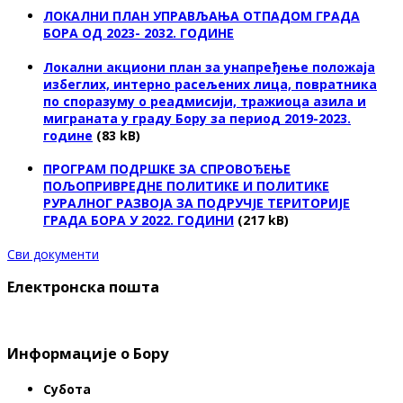
ЛОКАЛНИ ПЛАН УПРАВЉАЊА ОТПАДОМ ГРАДА
БОРА ОД 2023- 2032. ГОДИНЕ
Локални акциони план за унапређење положаја
избеглих, интерно расељених лица, повратника
по споразуму о реадмисији, тражиоца азила и
миграната у граду Бору за период 2019-2023.
године
(83 kB)
ПРОГРАМ ПОДРШКЕ ЗА СПРОВОЂЕЊЕ
ПОЉОПРИВРЕДНЕ ПОЛИТИКЕ И ПОЛИТИКЕ
РУРАЛНОГ РАЗВОЈА ЗА ПОДРУЧЈЕ ТЕРИТОРИЈЕ
ГРАДА БОРА У 2022. ГОДИНИ
(217 kB)
Сви документи
Електронска пошта
Информације о Бору
Субота