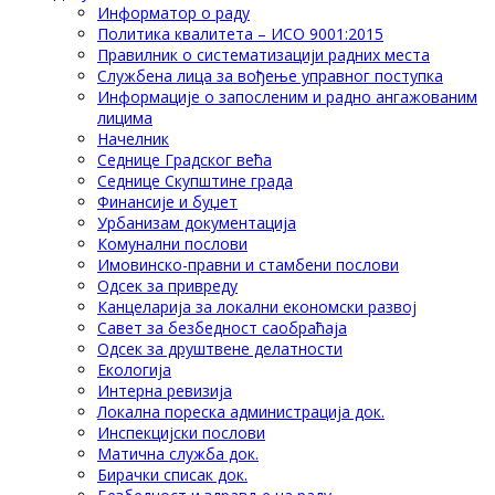
Информатор о раду
Политика квалитета – ИСО 9001:2015
Правилник о систематизацији радних места
Службена лица за вођење управног поступка
Информације о запосленим и радно ангажованим
лицима
Начелник
Седнице Градског већа
Седнице Скупштине града
Финансије и буџет
Урбанизам документација
Комунални послови
Имовинско-правни и стамбени послови
Одсек за привреду
Канцеларија за локални економски развој
Савет за безбедност саобраћаја
Одсек за друштвене делатности
Eкологија
Интерна ревизија
Локална пореска администрација док.
Инспекцијски послови
Матична служба док.
Бирачки списак док.