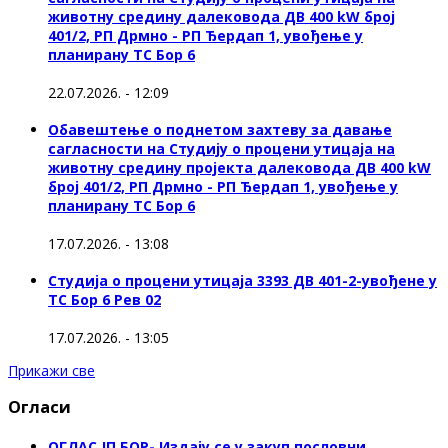
животну средину далековода ДВ 400 kW број
401/2, РП Дрмно - РП Ђердап 1, увођење у
планирану ТС Бор 6
22.07.2026. - 12:09
Обавештење о поднетом захтеву за давање
сагласности на Студију о процени утицаја на
животну средину пројекта далековода ДВ 400 kW
број 401/2, РП Дрмно - РП Ђердап 1, увођење у
планирану ТС Бор 6
17.07.2026. - 13:08
Студија о процени утицаја 3393 ДВ 401-2-увођене у
ТС Бор 6 Рев 02
17.07.2026. - 13:05
Прикажи све
Огласи
ОГЛАС ЈП БОР- Издају се у закуп пословни