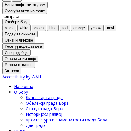
Навигација тастатуром
Oмогући читљив фонт
Контраст
Изабери боју
black
white
green
blue
red
orange
yellow
navi
Подвуци линкове
Означи линкове
Ресетуј подешавања
Инвертуј боје
Уклони анимације
Уклони стилове
Затвори
Accessibility by WAH
Насловна
О Бору
Лична карта града
Обележја града Бора
Статут града Бора
Историјски развој
Архитектура и знаменитости града Бора
Дан града
Инфо