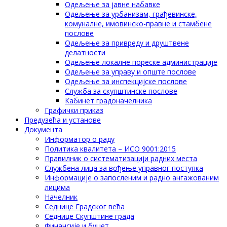
Одељење за јавне набавке
Одељење за урбанизам, грађевинске,
комуналне, имовинско-правне и стамбене
послове
Одељење за привреду и друштвене
делатности
Одељење локалне пореске администрације
Одељење за управу и опште послове
Одељење за инспекцијске послове
Служба за скупштинске послове
Кабинет градоначелника
Графички приказ
Предузећа и установе
Документа
Информатор о раду
Политика квалитета – ИСО 9001:2015
Правилник о систематизацији радних места
Службена лица за вођење управног поступка
Информације о запосленим и радно ангажованим
лицима
Начелник
Седнице Градског већа
Седнице Скупштине града
Финансије и буџет