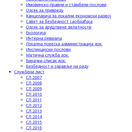
Имовинско-правни и стамбени послови
Одсек за привреду
Канцеларија за локални економски развој
Савет за безбедност саобраћаја
Одсек за друштвене делатности
Eкологија
Интерна ревизија
Локална пореска администрација док.
Инспекцијски послови
Матична служба док.
Бирачки списак док.
Безбедност и здравље на раду
Службени лист
СЛ 2007
СЛ 2008
СЛ 2009
СЛ 2010
СЛ 2011
СЛ 2012
СЛ 2013
СЛ 2014
СЛ 2015
СЛ 2016