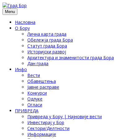
Menu
Насловна
О Бору
Лична карта града
Обележја града Бора
Статут града Бора
Историјски развој
Архитектура и знаменитости града Бора
Дан града
Инфо
Вести
Обавештења
Јавне расправе
Конкурси
Одлуке
Огласи
ПРИВРЕДА
Привреда у Бору | Најновије вести
Инвестирај у Бор
Сектори/Делтности
Информације