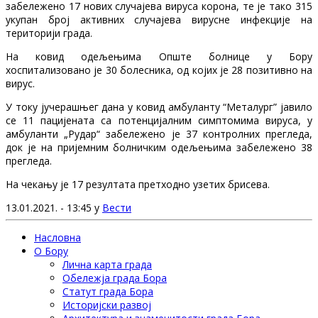
забележено 17 нових случајева вируса корона, те је тако 315
укупан број активних случајева вирусне инфекције на
територији града.
На ковид одељењима Опште болнице у Бору
хоспитализовано је 30 болесника, од којих је 28 позитивно на
вирус.
У току јучерашњег дана у ковид амбуланту “Металург” јавило
се 11 пацијената са потенцијалним симптомима вируса, у
амбуланти „Рудар“ забележено је 37 контролних прегледа,
док је на пријемним болничким одељењима забележено 38
прегледа.
На чекању је 17 резултата претходно узетих брисева.
13.01.2021. - 13:45 у
Вести
Насловна
О Бору
Лична карта града
Обележја града Бора
Статут града Бора
Историјски развој