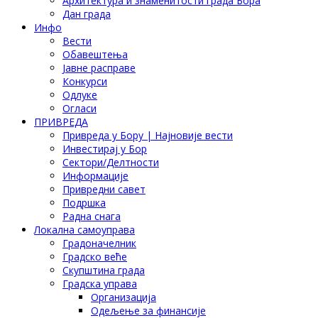
Архитектура и знаменитости града Бора
Дан града
Инфо
Вести
Обавештења
Јавне расправе
Конкурси
Одлуке
Огласи
ПРИВРЕДА
Привреда у Бору | Најновије вести
Инвестирај у Бор
Сектори/Делтности
Информације
Привредни савет
Подршка
Радна снага
Локална самоуправа
Градоначелник
Градско веће
Скупштина града
Градска управа
Организација
Одељење за финансије