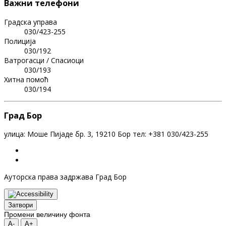
Важни телефони
Градска управа
030/423-255
Полиција
030/192
Ватрогасци / Спасиоци
030/193
Хитна помоћ
030/194
Град Бор
улица: Моше Пијаде бр. 3, 19210 Бор тел: +381 030/423-255
Ауторска права задржава Град Бор
Затвори
Промени величину фонта
A-
A+