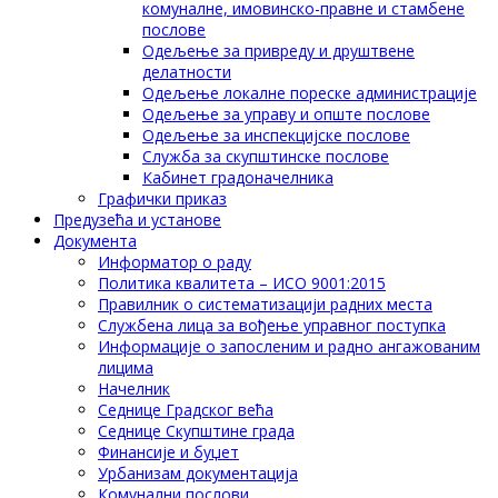
комуналне, имовинско-правне и стамбене
послове
Одељење за привреду и друштвене
делатности
Одељење локалне пореске администрације
Одељење за управу и опште послове
Одељење за инспекцијске послове
Служба за скупштинске послове
Кабинет градоначелника
Графички приказ
Предузећа и установе
Документа
Информатор о раду
Политика квалитета – ИСО 9001:2015
Правилник о систематизацији радних места
Службена лица за вођење управног поступка
Информације о запосленим и радно ангажованим
лицима
Начелник
Седнице Градског већа
Седнице Скупштине града
Финансије и буџет
Урбанизам документација
Комунални послови