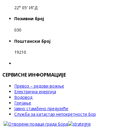
22° 05′ ИГД
Позивни број
030
Поштански број
19210
СЕРВИСНЕ ИНФОРМАЦИЈЕ
Превоз – редови вожње
Електрична енергија
Водовод
Грејање
Јавно стамбено предузеће
Служба за катастар непокретности Бор