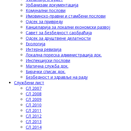
Урбанизам документација
Комунални послови
Имовинско-правни и стамбени послови
Одсек за привреду
Канцеларија за локални економски развој
Савет за безбедност саобраћаја
Одсек за друштвене делатности
Eкологија
Интерна ревизија
Локална пореска администрација док.
Инспекцијски послови
Матична служба док.
Бирачки списак док.
Безбедност и здравље на раду
Службени лист
СЛ 2007
СЛ 2008
СЛ 2009
СЛ 2010
СЛ 2011
СЛ 2012
СЛ 2013
СЛ 2014