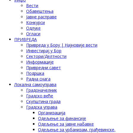
Вести
Обавештења
Јавне расправе
Конкурси
Одлуке
Огласи
ПРИВРЕДА
Привреда у Бору | Најновије вести
Инвестирај у Бор
Сектори/Делтности
Информације
Привредни савет
Подршка
Радна снага
Локална самоуправа
Градоначелник
Градско веће
Скупштина града
Градска управа
Организација
Одељење за финансије
Одељење за јавне набавке
Одељење за урбанизам, грађевинске,