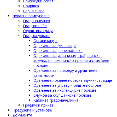
Привредни савет
Подршка
Радна снага
Локална самоуправа
Градоначелник
Градско веће
Скупштина града
Градска управа
Организација
Одељење за финансије
Одељење за јавне набавке
Одељење за урбанизам, грађевинске,
комуналне, имовинско-правне и стамбене
послове
Одељење за привреду и друштвене
делатности
Одељење локалне пореске администрације
Одељење за управу и опште послове
Одељење за инспекцијске послове
Служба за скупштинске послове
Кабинет градоначелника
Графички приказ
Предузећа и установе
Документа