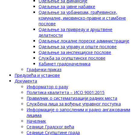
Одељење за финансије
Одељење за јавне набавке
Одељење за урбанизам, грађевинске,
комуналне, имовинско-правне и стамбене
послове
Одељење за привреду и друштвене
делатности
Одељење локалне пореске администрације
Одељење за управу и опште послове
Одељење за инспекцијске послове
Служба за скупштинске послове
Кабинет градоначелника
Графички приказ
Предузећа и установе
Документа
Информатор о раду
Политика квалитета – ИСО 9001:2015
Правилник о систематизацији радних места
Службена лица за вођење управног поступка
Информације о запосленим и радно ангажованим
лицима
Начелник
Седнице Градског већа
Седнице Скупштине града