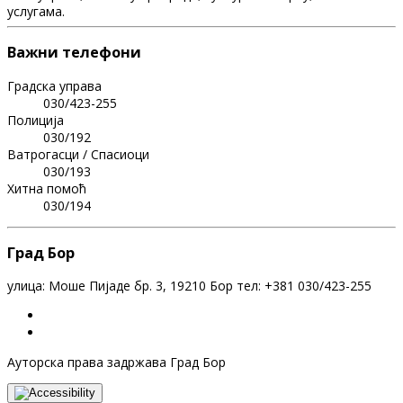
услугама.
Важни телефони
Градска управа
030/423-255
Полиција
030/192
Ватрогасци / Спасиоци
030/193
Хитна помоћ
030/194
Град Бор
улица: Моше Пијаде бр. 3, 19210 Бор тел: +381 030/423-255
Ауторска права задржава Град Бор