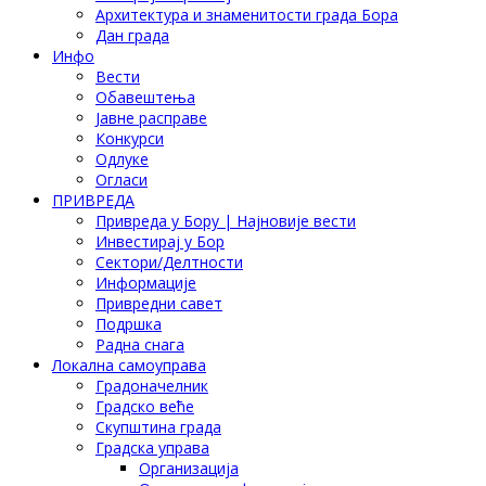
Архитектура и знаменитости града Бора
Дан града
Инфо
Вести
Обавештења
Јавне расправе
Конкурси
Одлуке
Огласи
ПРИВРЕДА
Привреда у Бору | Најновије вести
Инвестирај у Бор
Сектори/Делтности
Информације
Привредни савет
Подршка
Радна снага
Локална самоуправа
Градоначелник
Градско веће
Скупштина града
Градска управа
Организација