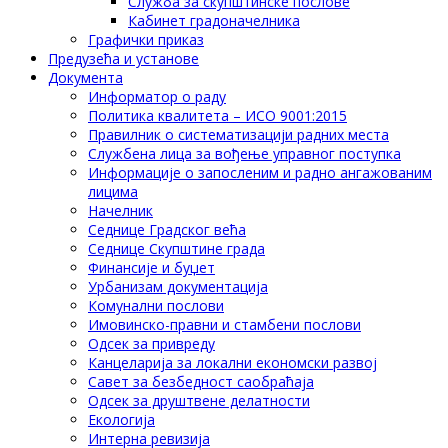
Служба за скупштинске послове
Кабинет градоначелника
Графички приказ
Предузећа и установе
Документа
Информатор о раду
Политика квалитета – ИСО 9001:2015
Правилник о систематизацији радних места
Службена лица за вођење управног поступка
Информације о запосленим и радно ангажованим
лицима
Начелник
Седнице Градског већа
Седнице Скупштине града
Финансије и буџет
Урбанизам документација
Комунални послови
Имовинско-правни и стамбени послови
Одсек за привреду
Канцеларија за локални економски развој
Савет за безбедност саобраћаја
Одсек за друштвене делатности
Eкологија
Интерна ревизија