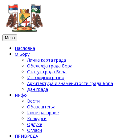
Menu
Насловна
О Бору
Лична карта града
Обележја града Бора
Статут града Бора
Историјски развој
Архитектура и знаменитости града Бора
Дан града
Инфо
Вести
Обавештења
Јавне расправе
Конкурси
Одлуке
Огласи
ПРИВРЕДА