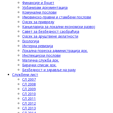
Финансије и буџет
Урбанизам документација
Комунални послови
Имовинско-правни и стамбени послови
Одсек за привреду
Канцеларија за локални економски развој
Савет за безбедност саобраћаја
Одсек за друштвене делатности
Eкологија
Интерна ревизија
Локална пореска администрација док.
Инспекцијски послови
Матична служба док.
Бирачки списак док.
Безбедност и здравље на раду
Службени лист
СЛ 2007
СЛ 2008
СЛ 2009
СЛ 2010
СЛ 2011
СЛ 2012
СЛ 2013
СЛ 2014