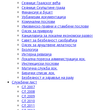
Седнице Градског већа
Седнице Скупштине града
Финансије и буџет
Урбанизам документација
Комунални послови
Имовинско-правни и стамбени послови
Одсек за привреду
Канцеларија за локални економски развој
Савет за безбедност саобраћаја
Одсек за друштвене делатности
Eкологија
Интерна ревизија
Локална пореска администрација док.
Инспекцијски послови
Матична служба док.
Бирачки списак док.
Безбедност и здравље на раду
Службени лист
СЛ 2007
СЛ 2008
СЛ 2009
СЛ 2010
СЛ 2011