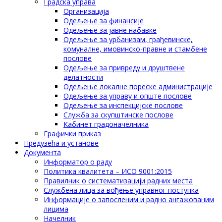
Градска управа
Организација
Одељење за финансије
Одељење за јавне набавке
Одељење за урбанизам, грађевинске,
комуналне, имовинско-правне и стамбене
послове
Одељење за привреду и друштвене
делатности
Одељење локалне пореске администрације
Одељење за управу и опште послове
Одељење за инспекцијске послове
Служба за скупштинске послове
Кабинет градоначелника
Графички приказ
Предузећа и установе
Документа
Информатор о раду
Политика квалитета – ИСО 9001:2015
Правилник о систематизацији радних места
Службена лица за вођење управног поступка
Информације о запосленим и радно ангажованим
лицима
Начелник