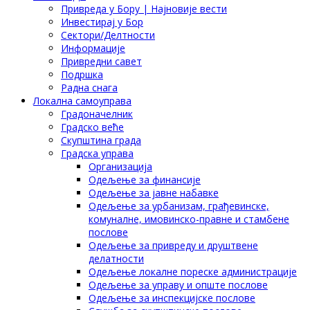
Привреда у Бору | Најновије вести
Инвестирај у Бор
Сектори/Делтности
Информације
Привредни савет
Подршка
Радна снага
Локална самоуправа
Градоначелник
Градско веће
Скупштина града
Градска управа
Организација
Одељење за финансије
Одељење за јавне набавке
Одељење за урбанизам, грађевинске,
комуналне, имовинско-правне и стамбене
послове
Одељење за привреду и друштвене
делатности
Одељење локалне пореске администрације
Одељење за управу и опште послове
Одељење за инспекцијске послове