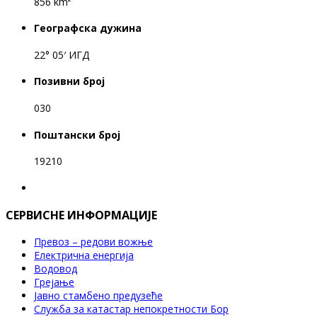
856 km²
Географска дужина
22° 05′ ИГД
Позивни број
030
Поштански број
19210
СЕРВИСНЕ ИНФОРМАЦИЈЕ
Превоз – редови вожње
Електрична енергија
Водовод
Грејање
Јавно стамбено предузеће
Служба за катастар непокретности Бор