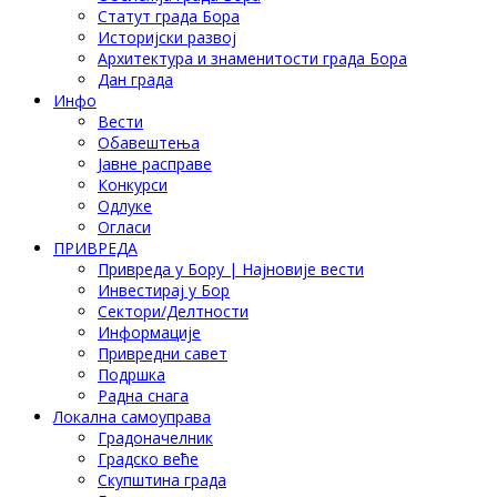
Статут града Бора
Историјски развој
Архитектура и знаменитости града Бора
Дан града
Инфо
Вести
Обавештења
Јавне расправе
Конкурси
Одлуке
Огласи
ПРИВРЕДА
Привреда у Бору | Најновије вести
Инвестирај у Бор
Сектори/Делтности
Информације
Привредни савет
Подршка
Радна снага
Локална самоуправа
Градоначелник
Градско веће
Скупштина града