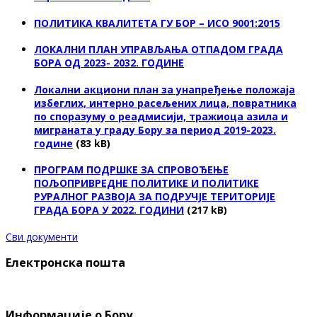
ПОЛИТИКА КВАЛИТЕТА ГУ БОР – ИСО 9001:2015
ЛОКАЛНИ ПЛАН УПРАВЉАЊА ОТПАДОМ ГРАДА
БОРА ОД 2023- 2032. ГОДИНЕ
Локални акциони план за унапређење положаја
избеглих, интерно расељених лица, повратника
по споразуму о реадмисији, тражиоца азила и
миграната у граду Бору за период 2019-2023.
године
(83 kB)
ПРОГРАМ ПОДРШКЕ ЗА СПРОВОЂЕЊЕ
ПОЉОПРИВРЕДНЕ ПОЛИТИКЕ И ПОЛИТИКЕ
РУРАЛНОГ РАЗВОЈА ЗА ПОДРУЧЈЕ ТЕРИТОРИЈЕ
ГРАДА БОРА У 2022. ГОДИНИ
(217 kB)
Сви документи
Електронска пошта
Информације о Бору