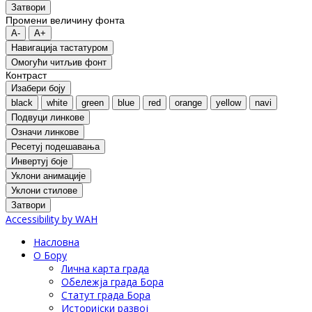
Затвори
Промени величину фонта
A-
A+
Навигација тастатуром
Oмогући читљив фонт
Контраст
Изабери боју
black
white
green
blue
red
orange
yellow
navi
Подвуци линкове
Означи линкове
Ресетуј подешавања
Инвертуј боје
Уклони анимације
Уклони стилове
Затвори
Accessibility by WAH
Насловна
О Бору
Лична карта града
Обележја града Бора
Статут града Бора
Историјски развој