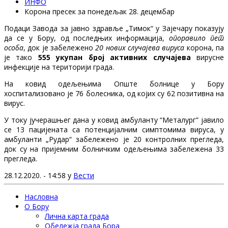
ИНФО
Корона пресек за понедељак 28. децембар
Подаци Завода за јавно здравље „Тимок“ у Зајечару показују
да се у Бору, од последњих информација,
опоравило пет
особа
, док је забележено
20 нових случајева вируса
корона, па
је тако
555 укупан број активних случајева
вирусне
инфекције на територији града.
На ковид одељењима Опште болнице у Бору
хоспитализовано је 76 болесника, од којих су 62 позитивна на
вирус.
У току јучерашњег дана у ковид амбуланту “Металург” јавило
се 13 пацијената са потенцијалним симптомима вируса, у
амбуланти „Рудар“ забележено је 20 контролних прегледа,
док су на пријемним болничким одељењима забележена 33
прегледа.
28.12.2020. - 14:58 у
Вести
Насловна
О Бору
Лична карта града
Обележја града Бора