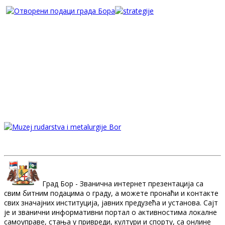
Град Бор - Званична интернет презентација са
свим битним подацима о граду, а можете пронаћи и контакте
свих значајних институција, јавних предузећа и установа. Сајт
је и званични информативни портал о активностима локалне
самоуправе, стања у привреди, култури и спорту, са онлине