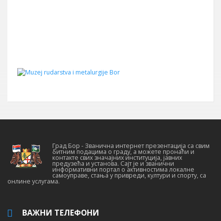
Град Бор - Званична интернет презентација са свим
битним подацима о граду, а можете пронаћи и
контакте свих значајних институција, јавних
предузећа и установа. Сајт је и званични
информативни портал о активностима локалне
самоуправе, стања у привреди, култури и спорту, са
онлине услугама.
ВАЖНИ ТЕЛЕФОНИ