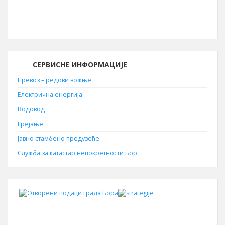
Поштански број
19210
СЕРВИСНЕ ИНФОРМАЦИЈЕ
Превоз – редови вожње
Електрична енергија
Водовод
Грејање
Јавно стамбено предузеће
Служба за катастар непокретности Бор