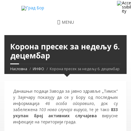
MENU
Корона пресек за недељу 6.
децембар
Насловна
ИНФО
Корона пресек за недељу 6. децембар
Данашњи подаци Завода за јавно здравље „Тимок“
у Зајечару показују да се у Бору од последњих
информација
46 особа опоравило
, док су
забележена
103 нова случаја вируса
, те је тако
833
укупан број активних случајева
вирусне
инфекције на територији града.