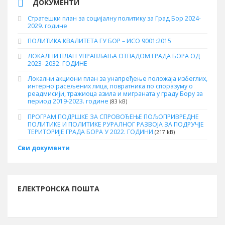
ДОКУМЕНТИ
Стратешки план за социјалну политику за Град Бор 2024-
2029. године
ПОЛИТИКА КВАЛИТЕТА ГУ БОР – ИСО 9001:2015
ЛОКАЛНИ ПЛАН УПРАВЉАЊА ОТПАДОМ ГРАДА БОРА ОД
2023- 2032. ГОДИНЕ
Локални акциони план за унапређење положаја избеглих,
интерно расељених лица, повратника по споразуму о
реадмисији, тражиоца азила и миграната у граду Бору за
период 2019-2023. године
(83 kB)
ПРОГРАМ ПОДРШКЕ ЗА СПРОВОЂЕЊЕ ПОЉОПРИВРЕДНЕ
ПОЛИТИКЕ И ПОЛИТИКЕ РУРАЛНОГ РАЗВОЈА ЗА ПОДРУЧЈЕ
ТЕРИТОРИЈЕ ГРАДА БОРА У 2022. ГОДИНИ
(217 kB)
Сви документи
ЕЛЕКТРОНСКА ПОШТА