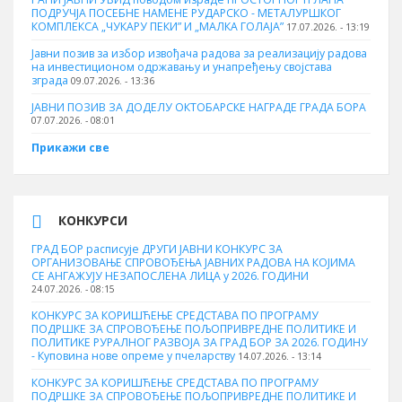
ПОДРУЧЈА ПОСЕБНЕ НАМЕНЕ РУДАРСКО - МЕТАЛУРШКОГ
КОМПЛЕКСА „ЧУКАРУ ПЕКИ” И „МАЛКА ГОЛАЈА”
17.07.2026. - 13:19
Јавни позив за избор извођача радова за реализацију радова
на инвестиционом одржавању и унапређењу својстава
зграда
09.07.2026. - 13:36
ЈАВНИ ПОЗИВ ЗА ДОДЕЛУ ОКТOБАРСКЕ НАГРАДЕ ГРАДА БОРА
07.07.2026. - 08:01
Прикажи све
КОНКУРСИ
ГРАД БОР расписује ДРУГИ ЈАВНИ КОНКУРС ЗА
ОРГАНИЗОВАЊЕ СПРОВОЂЕЊА ЈАВНИХ РАДОВА НА КОЈИМА
СЕ АНГАЖУЈУ НЕЗАПОСЛЕНА ЛИЦА у 2026. ГОДИНИ
24.07.2026. - 08:15
КОНКУРС ЗА КОРИШЋЕЊЕ СРЕДСТАВА ПО ПРОГРАМУ
ПОДРШКЕ ЗА СПРОВОЂЕЊЕ ПОЉОПРИВРЕДНЕ ПОЛИТИКЕ И
ПОЛИТИКЕ РУРАЛНОГ РАЗВОЈА ЗА ГРАД БОР ЗА 2026. ГОДИНУ
- Куповина нове опреме у пчеларству
14.07.2026. - 13:14
КОНКУРС ЗА КОРИШЋЕЊЕ СРЕДСТАВА ПО ПРОГРАМУ
ПОДРШКЕ ЗА СПРОВОЂЕЊЕ ПОЉОПРИВРЕДНЕ ПОЛИТИКЕ И