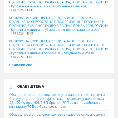
ПОЛИТИКЕ РУРАЛНОГ РАЗВОЈА ЗА ГРАД БОР ЗА 2026. ГОДИНУ
- Куповина нових машина за ђубрење земљишт
14.07.2026. - 13:11
КОНКУРС ЗА КОРИШЋЕЊЕ СРЕДСТАВА ПО ПРОГРАМУ
ПОДРШКЕ ЗА СПРОВОЂЕЊЕ ПОЉОПРИВРЕДНЕ ПОЛИТИКЕ И
ПОЛИТИКЕ РУРАЛНОГ РАЗВОЈА ЗА ГРАД БОР ЗА 2026. ГОДИНУ
- Куповинa машина за убирање односно скидање усева
14.07.2026. - 13:05
КОНКУРС ЗА КОРИШЋЕЊЕ СРЕДСТАВА ПО ПРОГРАМУ
ПОДРШКЕ ЗА СПРОВОЂЕЊЕ ПОЉОПРИВРЕДНЕ ПОЛИТИКЕ И
ПОЛИТИКЕ РУРАЛНОГ РАЗВОЈА ЗА ГРАД БОР ЗА 2026. ГОДИНУ
- Куповина машина и опреме за наводњавање усева
14.07.2026. - 13:01
Прикажи све
ОБАВЕШТЕЊА
Обавештење о поднетом захтеву за давање сагласности на
Студију о процени утицаја на животну средину далековода
ДВ 400 kW број 401/2, РП Дрмно - РП Ђердап 1, увођење у
планирану ТС Бор 6
22.07.2026. - 12:09
Обавештење о поднетом захтеву за давање сагласности на