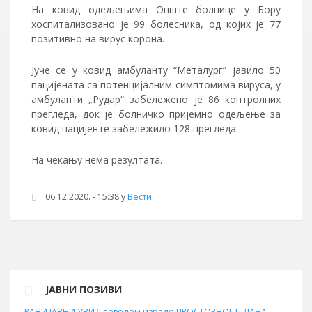
На ковид одељењима Опште болнице у Бору
хоспитализовано је 99 болесника, од којих је 77
позитивно на вирус корона.
Јуче се у ковид амбуланту “Металург” јавило 50
пацијената са потенцијалним симптомима вируса, у
амбуланти „Рудар“ забележено је 86 контролних
прегледа, док је болничко пријемно одељење за
ковид пацијенте забележило 128 прегледа.
На чекању нема резултата.
06.12.2020. - 15:38 у
Вести
ЈАВНИ ПОЗИВИ
РАНИ ЈАВНИ УВИД поводом израде ПРОСТОРНОГ П ЛАНА