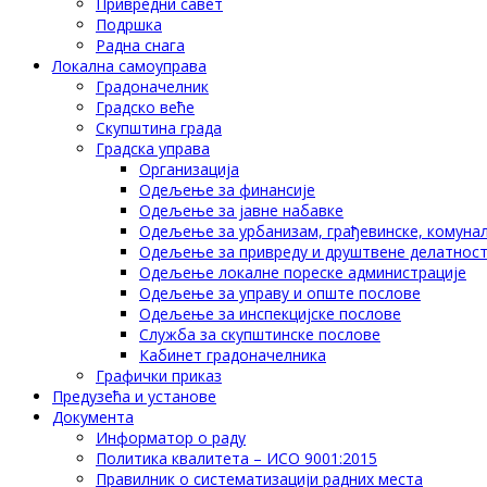
Привредни савет
Подршка
Радна снага
Локална самоуправа
Градоначелник
Градско веће
Скупштина града
Градска управа
Организација
Одељење за финансије
Одељење за јавне набавке
Одељење за урбанизам, грађевинске, комунал
Одељење за привреду и друштвене делатнос
Одељење локалне пореске администрације
Одељење за управу и опште послове
Одељење за инспекцијске послове
Служба за скупштинске послове
Кабинет градоначелника
Графички приказ
Предузећа и установе
Документа
Информатор о раду
Политика квалитета – ИСО 9001:2015
Правилник о систематизацији радних места