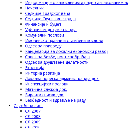
Информације о запосленим и радно ангажованим л
Начелник
Седнице Градског већа
Седнице Скупштине града
Финансије и буџет
Урбанизам документација
Комунални послови
Имовинско-правни и стамбени послови
Одсек за привреду
Канцеларија за локални економски развој
Савет за безбедност саобраћаја
Одсек за друштвене делатности
Eкологија
Интерна ревизија
Локална пореска администрација док.
Инспекцијски послови
Матична служба док.
Бирачки списак док.
Безбедност и здравље на раду
Службени лист
СЛ 2007
СЛ 2008
СЛ 2009
СЛ 2010