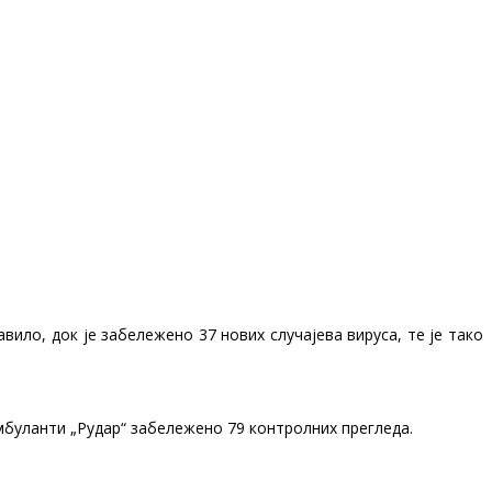
ило, док је забележено 37 нових случајева вируса, те је тако
амбуланти „Рудар“ забележено 79 контролних прегледа.