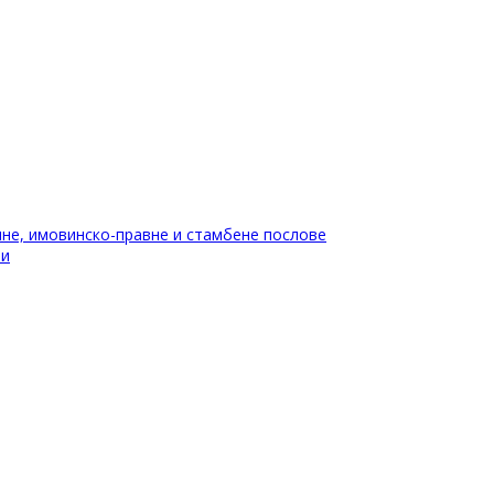
не, имовинско-правне и стамбене послове
ти