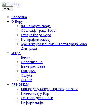
Menu
Насловна
О Бору
Лична карта града
Обележја града Бора
Статут града Бора
Историјски развој
Архитектура и знаменитости града Бора
Дан града
Инфо
Вести
Обавештења
Јавне расправе
Конкурси
Одлуке
Огласи
ПРИВРЕДА
Привреда у Бору | Најновије вести
Инвестирај у Бор
Сектори/Делтности
Информације