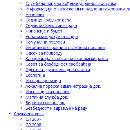
Службена лица за вођење управног поступка
Информације о запосленим и радно ангажованим л
Начелник
Седнице Градског већа
Седнице Скупштине града
Финансије и буџет
Урбанизам документација
Комунални послови
Имовинско-правни и стамбени послови
Одсек за привреду
Канцеларија за локални економски развој
Савет за безбедност саобраћаја
Одсек за друштвене делатности
Eкологија
Интерна ревизија
Локална пореска администрација док.
Инспекцијски послови
Матична служба док.
Бирачки списак док.
Безбедност и здравље на раду
Службени лист
СЛ 2007
СЛ 2008