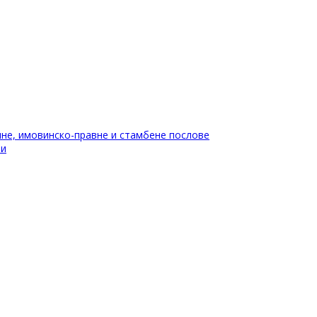
не, имовинско-правне и стамбене послове
ти