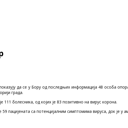
р
оказују да се у Бору од последњих информација 48 особа опорав
орији града.
111 болесника, од којих је 83 позитивно на вирус корона.
е 59 пацијената са потенцијалним симптомима вируса, док је у 