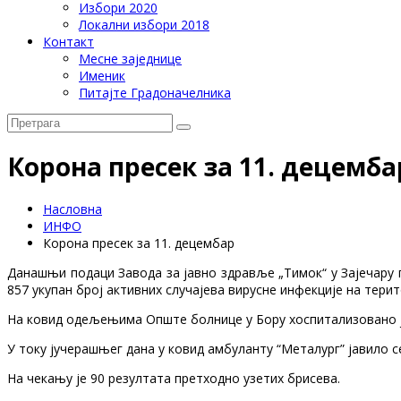
Избори 2020
Локални избори 2018
Контакт
Месне заједнице
Именик
Питајте Градоначелника
Корона пресек за 11. децемба
Насловна
ИНФО
Корона пресек за 11. децембар
Данашњи подаци Завода за јавно здравље „Тимок“ у Зајечару п
857 укупан број активних случајева вирусне инфекције на терит
На ковид одељењима Опште болнице у Бору хоспитализовано је 
У току јучерашњег дана у ковид амбуланту “Металург” јавило с
На чекању је 90 резултата претходно узетих брисева.