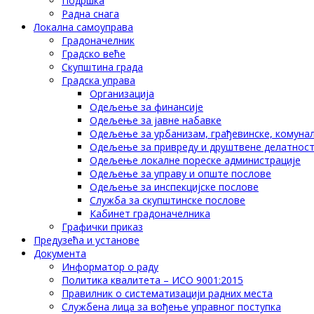
Подршка
Радна снага
Локална самоуправа
Градоначелник
Градско веће
Скупштина града
Градска управа
Организација
Одељење за финансије
Одељење за јавне набавке
Одељење за урбанизам, грађевинске, комунал
Одељење за привреду и друштвене делатнос
Одељење локалне пореске администрације
Одељење за управу и опште послове
Одељење за инспекцијске послове
Служба за скупштинске послове
Кабинет градоначелника
Графички приказ
Предузећа и установе
Документа
Информатор о раду
Политика квалитета – ИСО 9001:2015
Правилник о систематизацији радних места
Службена лица за вођење управног поступка