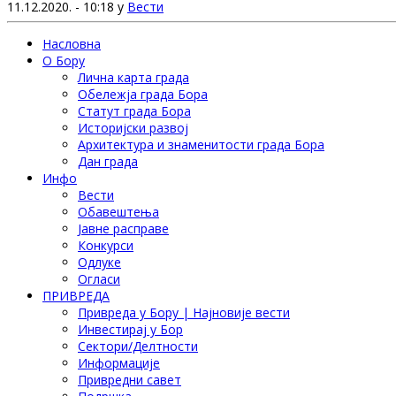
11.12.2020. - 10:18 у
Вести
Насловна
О Бору
Лична карта града
Обележја града Бора
Статут града Бора
Историјски развој
Архитектура и знаменитости града Бора
Дан града
Инфо
Вести
Обавештења
Јавне расправе
Конкурси
Одлуке
Огласи
ПРИВРЕДА
Привреда у Бору | Најновије вести
Инвестирај у Бор
Сектори/Делтности
Информације
Привредни савет