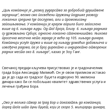
„
Циљ компаније је „развој рударства за добробит друштвене
заједнице“, веома смо посвећени пружању подршке развоју
локалних средина где послујемо, али и промовисању
запошљавања. У компанији је крајем априла било запослено
више од 6. хиљада људи. Од тог броја, близу 6. хиљада радника
су држављани Србије, односно локално становништво. Њихова
просечна месечна нето зарада је већа од 105. хиљада динара.
Компанији услуге пружа и више од хиљаду домаћих добављача и
извођача радова, па је број директно и индиректно отворених
радних места око 8. хиљада
“, казао је Зоу Ганг.
Свечаној предаји кључева присуствовао је и градоначелник
града Бора Аександар Миликић. Он је овом приликом истакао
да је до сада из градског буџета издвојено 90. милиона
динара како би се побољшао квалитет здравствених услуга и
лечење грађана Бора.
„
Ово је велика ствар за град Бор и показатељ да компанија,
поред тога што пуни буџет, који је скоро 5. милијарди динара,