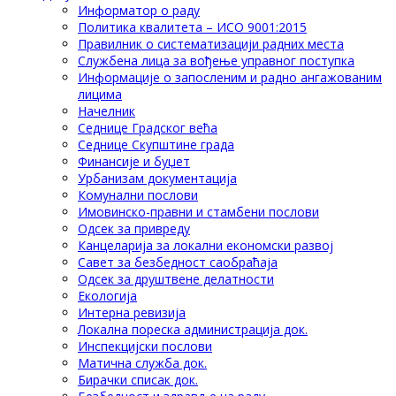
Информатор о раду
Политика квалитета – ИСО 9001:2015
Правилник о систематизацији радних места
Службена лица за вођење управног поступка
Информације о запосленим и радно ангажованим
лицима
Начелник
Седнице Градског већа
Седнице Скупштине града
Финансије и буџет
Урбанизам документација
Комунални послови
Имовинско-правни и стамбени послови
Одсек за привреду
Канцеларија за локални економски развој
Савет за безбедност саобраћаја
Одсек за друштвене делатности
Eкологија
Интерна ревизија
Локална пореска администрација док.
Инспекцијски послови
Матична служба док.
Бирачки списак док.