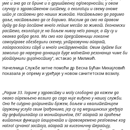
уме и зна да се брине и о друштвеној одговорности, у овом
случају о здравственом систему, о екологији и свему ономе
што је саставни део наших живота. Настављамо да радимо
даље, настављамо да се боримо. Мислим да смо на правом
путу да Бор постане много лепше место за живот. Економски
растемо, екологија је на бољем нивоу него раније, а ту су и
оваква добра дела. Ми смо као представници локалне
самоуправе обезбедили скенер, ултразвучни апарат,
лапароскопски стуб и много инструмената. Овим путем бих
замолио да наредна донација буде магнетна резонанца чиме би
употпунили дијагностику
“, истакао је Миликић.
Начелница Службе хитне помоћи др Весна Бућан Михајловић
показала је опрему и уређаје у новом санитетском возилу.
„
Радим 33. године у здравству и могу слободно да кажем да
овако опремљено возило до сада није виђено у нашој служби.
Оно ће сигурно допринети бржем, бољем и квалитетнијем
пружању услуга свим грађанима, јер су од медицинских уређаја
ту дефибрилатор са мониторингом, ЕКГ апарат за праћење
виталних функција пацијената и правовремено реаговање код
наглог срчаног застоја, апарат за кисеоничну терапију,