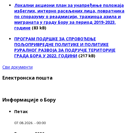
Локални акциони план за унапређење положаја
избеглих, интерно расељених лица, повратника
по споразуму о реадмисији, тражиоца азила и
миграната у граду Бору за период 2019-2023.
године
(83 kB)
ПРОГРАМ ПОДРШКЕ ЗА СПРОВОЂЕЊЕ
ПОЉОПРИВРЕДНЕ ПОЛИТИКЕ И ПОЛИТИКЕ
РУРАЛНОГ РАЗВОЈА ЗА ПОДРУЧЈЕ ТЕРИТОРИЈЕ
ГРАДА БОРА У 2022. ГОДИНИ
(217 kB)
Сви документи
Електронска пошта
Информације о Бору
Петак
07.08.2026. - 00:00