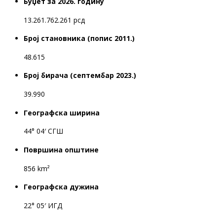
Буџет за 2026. годину
13.261.762.261 рсд
Број становника (попис 2011.)
48.615
Број бирача (септембар 2023.)
39.990
Географска ширина
44° 04′ СГШ
Површина општине
856 km²
Географска дужина
22° 05′ ИГД