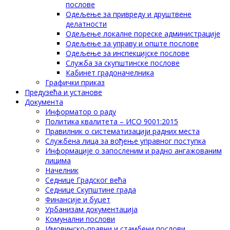
послове
Одељење за привреду и друштвене
делатности
Одељење локалне пореске администрације
Одељење за управу и опште послове
Одељење за инспекцијске послове
Служба за скупштинске послове
Кабинет градоначелника
Графички приказ
Предузећа и установе
Документа
Информатор о раду
Политика квалитета – ИСО 9001:2015
Правилник о систематизацији радних места
Службена лица за вођење управног поступка
Информације о запосленим и радно ангажованим
лицима
Начелник
Седнице Градског већа
Седнице Скупштине града
Финансије и буџет
Урбанизам документација
Комунални послови
Имовинско-правни и стамбени послови