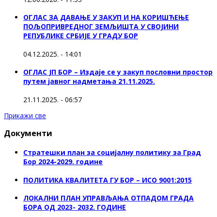
ОГЛАС ЗА ДАВАЊЕ У ЗАКУП И НА КОРИШЋЕЊЕ
ПОЉОПРИВРЕДНОГ ЗЕМЉИШТА У СВОЈИНИ
РЕПУБЛИКЕ СРБИЈЕ У ГРАДУ БОР
04.12.2025. - 14:01
ОГЛАС ЈП БОР – Издаје се у закуп пословни простор
путем јавног надметања 21.11.2025.
21.11.2025. - 06:57
Прикажи све
Документи
Стратешки план за социјалну политику за Град
Бор 2024-2029. године
ПОЛИТИКА КВАЛИТЕТА ГУ БОР – ИСО 9001:2015
ЛОКАЛНИ ПЛАН УПРАВЉАЊА ОТПАДОМ ГРАДА
БОРА ОД 2023- 2032. ГОДИНЕ