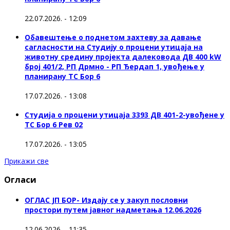
22.07.2026. - 12:09
Обавештење о поднетом захтеву за давање
сагласности на Студију о процени утицаја на
животну средину пројекта далековода ДВ 400 kW
број 401/2, РП Дрмно - РП Ђердап 1, увођење у
планирану ТС Бор 6
17.07.2026. - 13:08
Студија о процени утицаја 3393 ДВ 401-2-увођене у
ТС Бор 6 Рев 02
17.07.2026. - 13:05
Прикажи све
Огласи
ОГЛАС ЈП БОР- Издају се у закуп пословни
простори путем јавног надметања 12.06.2026
12.06.2026. - 11:35