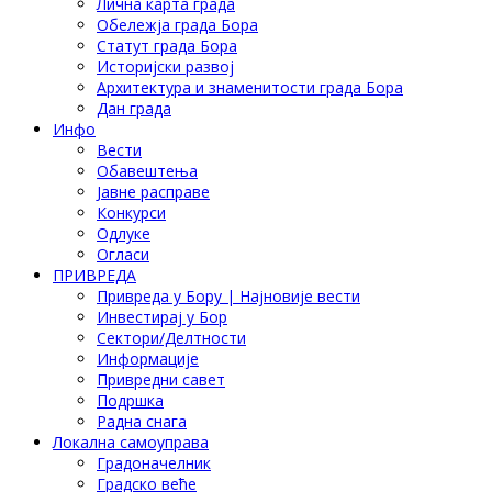
Лична карта града
Обележја града Бора
Статут града Бора
Историјски развој
Архитектура и знаменитости града Бора
Дан града
Инфо
Вести
Обавештења
Јавне расправе
Конкурси
Одлуке
Огласи
ПРИВРЕДА
Привреда у Бору | Најновије вести
Инвестирај у Бор
Сектори/Делтности
Информације
Привредни савет
Подршка
Радна снага
Локална самоуправа
Градоначелник
Градско веће