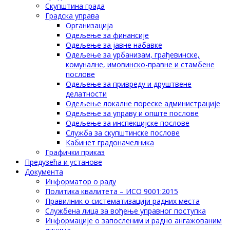
Скупштина града
Градска управа
Организација
Одељење за финансије
Одељење за јавне набавке
Одељење за урбанизам, грађевинске,
комуналне, имовинско-правне и стамбене
послове
Одељење за привреду и друштвене
делатности
Одељење локалне пореске администрације
Одељење за управу и опште послове
Одељење за инспекцијске послове
Служба за скупштинске послове
Кабинет градоначелника
Графички приказ
Предузећа и установе
Документа
Информатор о раду
Политика квалитета – ИСО 9001:2015
Правилник о систематизацији радних места
Службена лица за вођење управног поступка
Информације о запосленим и радно ангажованим