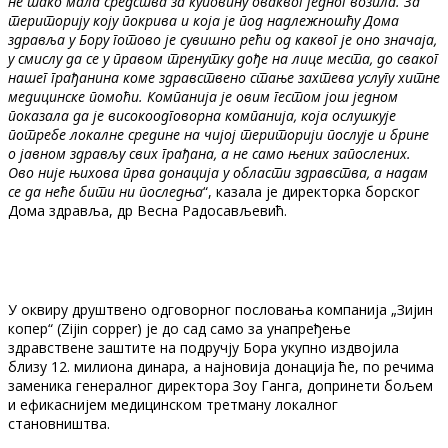
не тако мала средства за куповину оваквог једног возила. За
територију коју покрива и која је под надлежношћу Дома
здравља у Бору готово је сувишно рећи од каквог је оно значаја,
у смислу да се у правом тренутку дође на лице места, до сваког
нашег грађанина коме здравствено стање захтева услугу хитне
медицинске помоћи. Компанија је овим гестом још једном
показала да је високоодговорна компанија, која ослушкује
потребе локалне средине на чијој територији послује и брине
о јавном здрављу свих грађана, а не само њених запослених.
Ово није њихова прва донација у области здравства, а надам
се да неће бити ни последња
“, казала је директорка борског
Дома здравља, др Весна Радосављевић.
У оквиру друштвено одговорног пословања компанија „Зијин
копер“ (Zijin copper) је до сад само за унапређење
здравствене заштите на подручју Бора укупно издвојила
близу 12. милиона динара, а најновија донација ће, по речима
заменика генералног директора Зоу Ганга, допринети бољем
и ефикаснијем медицинском третману локалног
становништва.