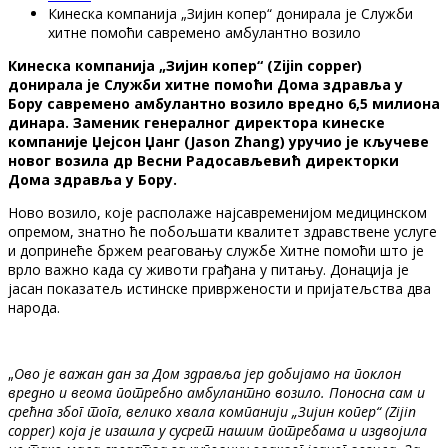
Кинеска компанија „Зијин копер“ донирала је Служби
хитне помоћи савремено амбулантно возило
Кинеска компанија „Зијин копер“ (Zijin copper)
донирала је Служби хитне помоћи Дома здравља у
Бору савремено амбулантно возило вредно 6,5 милиона
динара. Заменик генералног директора кинеске
компаније Џејсон Џанг (Jason Zhang) уручио је кључеве
новог возила др Весни Радосављевић директорки
Дома здравља у Бору.
Ново возило, које располаже најсавременијом медицинском
опремом, знатно ће побољшати квалитет здравствене услуге
и допринеће бржем реаговању службе Хитне помоћи што је
врло важно када су животи грађана у питању. Донација је
јасан показатељ истинске привржености и пријатељства два
народа.
„
Ово је важан дан за Дом здравља јер добијамо на поклон
вредно и веома потребно амбулантно возило. Поносна сам и
срећна због тога, велико хвала компанији „Зијин копер“ (Zijin
copper) која је изашла у сусрет нашим потребама и издвојила