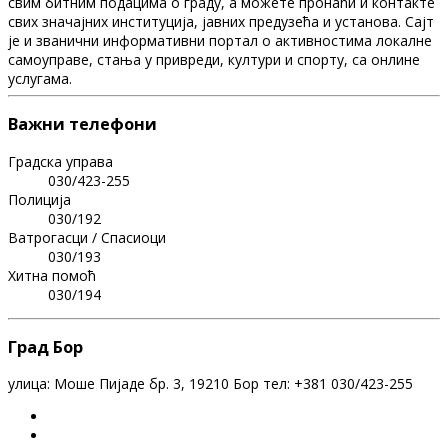
свим битним подацима о граду, а можете пронаћи и контакте
свих значајних институција, јавних предузећа и установа. Сајт
је и званични информативни портал о активностима локалне
самоуправе, стања у привреди, култури и спорту, са онлине
услугама.
Важни телефони
Градска управа
030/423-255
Полиција
030/192
Ватрогасци / Спасиоци
030/193
Хитна помоћ
030/194
Град Бор
улица: Моше Пијаде бр. 3, 19210 Бор тел: +381 030/423-255