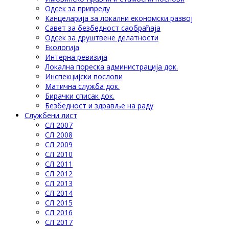
Одсек за привреду
Канцеларија за локални економски развој
Савет за безбедност саобраћаја
Одсек за друштвене делатности
Eкологија
Интерна ревизија
Локална пореска администрација док.
Инспекцијски послови
Матична служба док.
Бирачки списак док.
Безбедност и здравље на раду
Службени лист
СЛ 2007
СЛ 2008
СЛ 2009
СЛ 2010
СЛ 2011
СЛ 2012
СЛ 2013
СЛ 2014
СЛ 2015
СЛ 2016
СЛ 2017