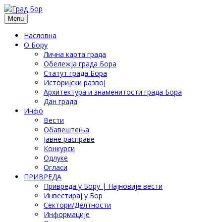
Menu
Насловна
О Бору
Лична карта града
Обележја града Бора
Статут града Бора
Историјски развој
Архитектура и знаменитости града Бора
Дан града
Инфо
Вести
Обавештења
Јавне расправе
Конкурси
Одлуке
Огласи
ПРИВРЕДА
Привреда у Бору | Најновије вести
Инвестирај у Бор
Сектори/Делтности
Информације