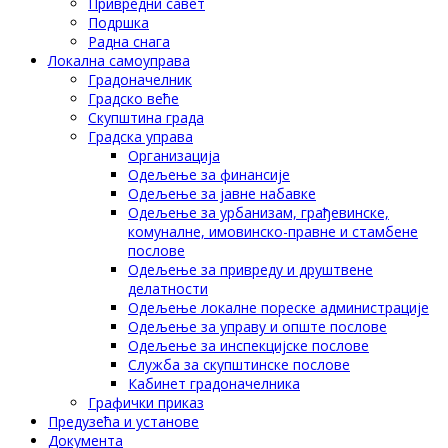
Привредни савет
Подршка
Радна снага
Локална самоуправа
Градоначелник
Градско веће
Скупштина града
Градска управа
Организација
Одељење за финансије
Одељење за јавне набавке
Одељење за урбанизам, грађевинске,
комуналне, имовинско-правне и стамбене
послове
Одељење за привреду и друштвене
делатности
Одељење локалне пореске администрације
Одељење за управу и опште послове
Одељење за инспекцијске послове
Служба за скупштинске послове
Кабинет градоначелника
Графички приказ
Предузећа и установе
Документа