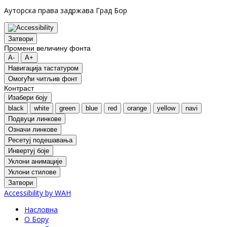
Ауторска права задржава Град Бор
Затвори
Промени величину фонта
A-
A+
Навигација тастатуром
Oмогући читљив фонт
Контраст
Изабери боју
black
white
green
blue
red
orange
yellow
navi
Подвуци линкове
Означи линкове
Ресетуј подешавања
Инвертуј боје
Уклони анимације
Уклони стилове
Затвори
Accessibility by WAH
Насловна
О Бору