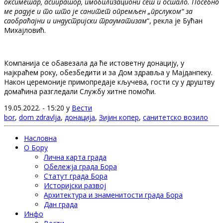
оксиметар, аспиратор, имобилизациони сет и остало. Посебно
ме радује и то што је санитет опремљен „прслуком“ за
саобраћајни и индустријски трауматизам
“, рекла је Бућан
Михајловић.
Компанија се обавезала да ће истоветну донацију, у
најкраћем року, обезбедити и за Дом здравља у Мајданпеку.
Након церемоније примопредаје кључева, гости су у друштву
домаћина разгледали Службу хитне помоћи.
19.05.2022. - 15:20 у
Вести
bor
,
dom zdravlja
,
донација
,
Зијин копер
,
санитетско возило
Насловна
О Бору
Лична карта града
Обележја града Бора
Статут града Бора
Историјски развој
Архитектура и знаменитости града Бора
Дан града
Инфо