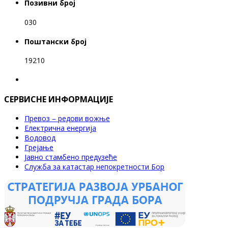
Позивни број
030
Поштански број
19210
СЕРВИСНЕ ИНФОРМАЦИЈЕ
Превоз – редови вожње
Електрична енергија
Водовод
Грејање
Јавно стамбено предузеће
Служба за катастар непокретности Бор