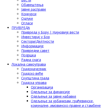
Вести
Обавештења
Јавне расправе
Конкурси
Одлуке
Огласи
ПРИВРЕДА
Привреда у Бору | Најновије вести
Инвестирај у Бор
Сектори/Делтности
Информације
Привредни савет
Подршка
Радна снага
Локална самоуправа
Градоначелник
Градско веће
Скупштина града
Градска управа
Организација
Одељење за финансије
Одељење за јавне набавке
Одељење за урбанизам, грађевинске,
комуналне, имовинско-правне и стамбене