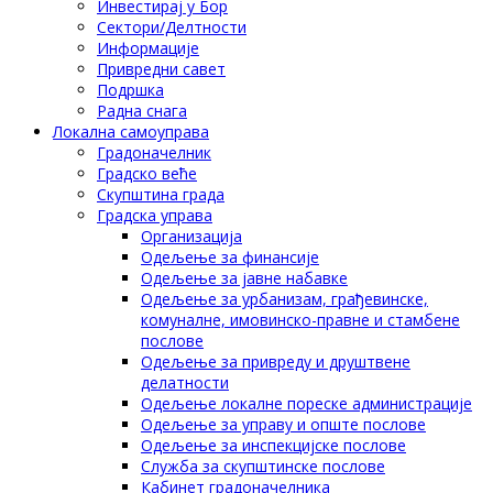
Инвестирај у Бор
Сектори/Делтности
Информације
Привредни савет
Подршка
Радна снага
Локална самоуправа
Градоначелник
Градско веће
Скупштина града
Градска управа
Организација
Одељење за финансије
Одељење за јавне набавке
Одељење за урбанизам, грађевинске,
комуналне, имовинско-правне и стамбене
послове
Одељење за привреду и друштвене
делатности
Одељење локалне пореске администрације
Одељење за управу и опште послове
Одељење за инспекцијске послове
Служба за скупштинске послове
Кабинет градоначелника