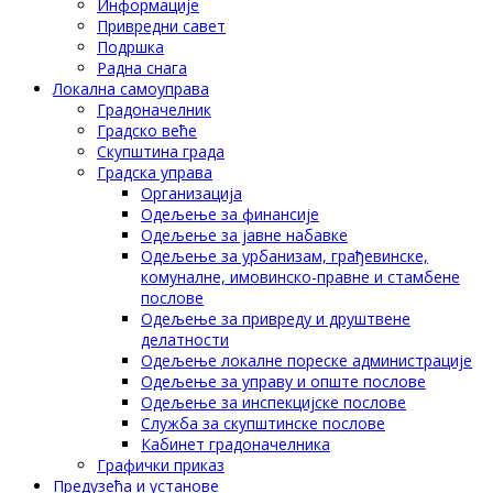
Информације
Привредни савет
Подршка
Радна снага
Локална самоуправа
Градоначелник
Градско веће
Скупштина града
Градска управа
Организација
Одељење за финансије
Одељење за јавне набавке
Одељење за урбанизам, грађевинске,
комуналне, имовинско-правне и стамбене
послове
Одељење за привреду и друштвене
делатности
Одељење локалне пореске администрације
Одељење за управу и опште послове
Одељење за инспекцијске послове
Служба за скупштинске послове
Кабинет градоначелника
Графички приказ
Предузећа и установе