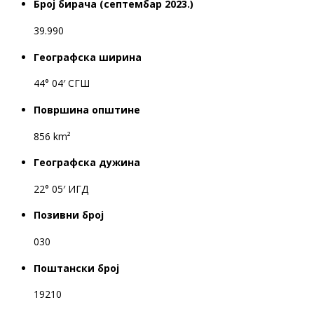
Број бирача (септембар 2023.)
39.990
Географска ширина
44° 04′ СГШ
Површина општине
856 km²
Географска дужина
22° 05′ ИГД
Позивни број
030
Поштански број
19210