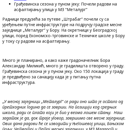
Грађевинска сезона у пуном јеку: Почели радови на
асфалтирању улица у МЗ “Металург”
Радници предузећа за путеве „Штрабаг“ почели су са
уређењем путне инфраструктуре на подручју градске месне
заједнице „Металург“ у Бору. На окретници у Београдској
улици, поред Економско-трговинске и Техничке школе у Бору
у току су радови на асфалтирању.
Много је планирано, а како каже градоначелник Бора
Александар Миликић, много је градилишта отворено у граду.
Грађевинска сезона је у пуном јеку. Око 150 локација у граду
је предвиђено за санацију када је у питању путна
инфраструктура.
„
У месној заједници „Металург“ се ради оно што је остало од
претходних година да се заврши. На позицији код средњих
школа, ради се плато који је био у веома лошем стању. Наш
задатак је да, док траје уговор, завршимо све месне заједнице.
Ових дана радови ће се изводити у Његошевој улици, Бањском
пољу, Четвртој и Петој месној заједници, у МЗ Младост и