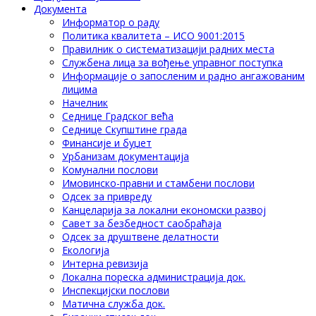
Документа
Информатор о раду
Политика квалитета – ИСО 9001:2015
Правилник о систематизацији радних места
Службена лица за вођење управног поступка
Информације о запосленим и радно ангажованим
лицима
Начелник
Седнице Градског већа
Седнице Скупштине града
Финансије и буџет
Урбанизам документација
Комунални послови
Имовинско-правни и стамбени послови
Одсек за привреду
Канцеларија за локални економски развој
Савет за безбедност саобраћаја
Одсек за друштвене делатности
Eкологија
Интерна ревизија
Локална пореска администрација док.
Инспекцијски послови
Матична служба док.