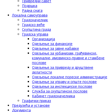
Привредни савет
Подршка
Радна снага
Локална самоуправа
Градоначелник
Градско веће
Скупштина града
Градска управа
Организација
Одељење за финансије
Одељење за јавне набавке
Одељење за урбанизам, грађевинске,
комуналне, имовинско-правне и стамбене
послове
Одељење за привреду и друштвене
делатности
Одељење локалне пореске администрације
Одељење за управу и опште послове
Одељење за инспекцијске послове
Служба за скупштинске послове
Кабинет градоначелника
Графички приказ
Предузећа и установе
Документа