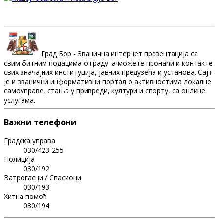
Град Бор - Званична интернет презентација са
свим битним подацима о граду, а можете пронаћи и контакте
свих значајних институција, јавних предузећа и установа. Сајт
је и званични информативни портал о активностима локалне
самоуправе, стања у привреди, култури и спорту, са онлине
услугама.
Важни телефони
Градска управа
030/423-255
Полиција
030/192
Ватрогасци / Спасиоци
030/193
Хитна помоћ
030/194