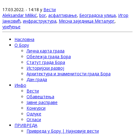
17.03.2022. - 14:18 у
Вести
Aleksandar Milikić
,
bor
,
асфалтирање
,
Београдска улица
,
Игор
Јанковић
,
инфраструктура
,
Месна заједница Металург
,
уређење
Насловна
О Бору
Лична карта града
Обележја града Бора
Статут града Бора
Историјски развој
Архитектура и знаменитости града Бора
Дан града
Инфо
Вести
Обавештења
Јавне расправе
Конкурси
Одлуке
Огласи
ПРИВРЕДА
Привреда у Бору | Најновије вести