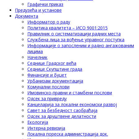
Графички приказ
Предузећа и установе
Документа
Информатор о раду
Политика квалитета – ИСО 9001:2015
Правилник о систематизацији радних места
Службена лица за вођење управног поступка
Информације о запосленим и радно ангажованим
лицима
Начелник
Седнице Градског већа
Седнице Скупштине града
Финансије и буџет
Урбанизам документација
Комунални послови
Имовинско-правни и стамбени послови
Одсек за привреду
Канцеларија за локални економски развој
Савет за безбедност саобраћаја
Одсек за друштвене делатности
Eкологија
Интерна ревизија
Локална пореска администрација док.