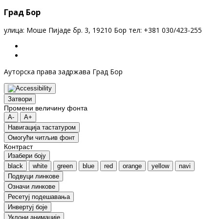
Град Бор
улица: Моше Пијаде бр. 3, 19210 Бор тел: +381 030/423-255
Ауторска права задржава Град Бор
Затвори
Промени величину фонта
A-
A+
Навигација тастатуром
Oмогући читљив фонт
Контраст
Изабери боју
black
white
green
blue
red
orange
yellow
navi
Подвуци линкове
Означи линкове
Ресетуј подешавања
Инвертуј боје
Уклони анимације