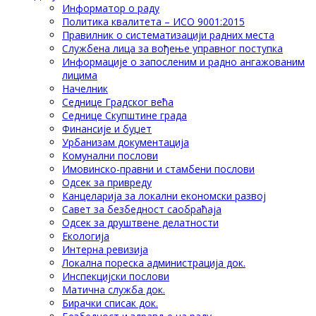
Информатор о раду
Политика квалитета – ИСО 9001:2015
Правилник о систематизацији радних места
Службена лица за вођење управног поступка
Информације о запосленим и радно ангажованим
лицима
Начелник
Седнице Градског већа
Седнице Скупштине града
Финансије и буџет
Урбанизам документација
Комунални послови
Имовинско-правни и стамбени послови
Одсек за привреду
Канцеларија за локални економски развој
Савет за безбедност саобраћаја
Одсек за друштвене делатности
Eкологија
Интерна ревизија
Локална пореска администрација док.
Инспекцијски послови
Матична служба док.
Бирачки списак док.