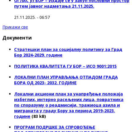
ОГЛАС ЈП БОР – Издаје се у закуп пословни простор
путем јавног надметања 21.11.2025.
21.11.2025. - 06:57
Прикажи све
Документи
Стратешки план за социјалну политику за Град
Бор 2024-2029. године
ПОЛИТИКА КВАЛИТЕТА ГУ БОР – ИСО 9001:2015
ЛОКАЛНИ ПЛАН УПРАВЉАЊА ОТПАДОМ ГРАДА
БОРА ОД 2023- 2032. ГОДИНЕ
Локални акциони план за унапређење положаја
избеглих, интерно расељених лица, повратника
по споразуму о реадмисији, тражиоца азила и
миграната у граду Бору за период 2019-2023.
године
(83 kB)
ПРОГРАМ ПОДРШКЕ ЗА СПРОВОЂЕЊЕ