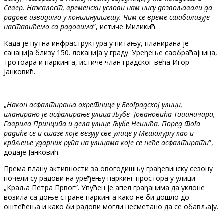
Север. Нажалост, временски услови нам нису дозвољавали да
радове изводимо у континуитету. Чим се време стабилизује
наставићемо са радовима
”, истиче Миликић.
Када је путна инфраструктура у питању, планирана је
санација близу 150. локација у граду. Уређење саобраћајница,
тротоара и паркинга, истиче члан градског већа Игор
Јанковић.
„
Након асфалтирања окретнице у Београдској улици,
планирано је асфалирање улица Љубе Јовановића Топиничара,
Гаврила Принципа и дела улице Љубе Нешића. Поред тога
радиће се и стазе које везују све улице у Металургу као и
крпљење ударних рупа на улицама које се неће асфалтирати
”,
додаје Јанковић.
Према плану активности за овогодишњу грађевинску сезону
почели су радови на уређењу паркинг простора у улици
„Краља Петра Првог“. Упућен је апел грађанима да уклоне
возила са доње стране паркинга како не би дошло до
оштећења и како би радови могли несметано да се обављају.