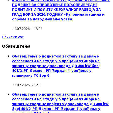
ПОДРШКЕ ЗА СПРОВОЂЕЊЕ ПОЉОПРИВРЕДНЕ
ПОЛИТИКЕ И ПОЛИТИКЕ РУРАЛНОГ РАЗВОЈА ЗА
ГРАД БОР ЗА 2026. ГОДИНУ - Куповина машина и
опреме за наводњавање усева
14.07.2026. - 13:01
Прикажи све
Обавештења
Обавештење о поднетом захтеву за давање
сагласности на Студију о процени утицаја на
животну средину далековода ДВ 400 kW број
401/2, РП Дрмно - РП Ђердап 1, увођење у
планирану ТС Бор 6
22.07.2026. - 12:09
Обавештење о поднетом захтеву за давање
сагласности на Студију о процени утицаја на
животну средину пројекта далековода ДВ 400 kW
број 401/2, РП Дрмно - РП Ђердап 1, увођење у