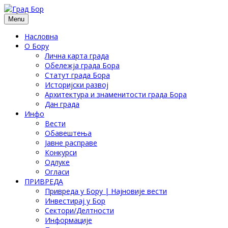
Menu
Насловна
О Бору
Лична карта града
Обележја града Бора
Статут града Бора
Историјски развој
Архитектура и знаменитости града Бора
Дан града
Инфо
Вести
Обавештења
Јавне расправе
Конкурси
Одлуке
Огласи
ПРИВРЕДА
Привреда у Бору | Најновије вести
Инвестирај у Бор
Сектори/Делтности
Информације