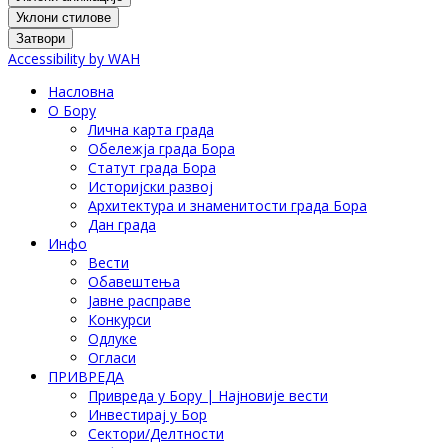
Уклони стилове
Затвори
Accessibility by WAH
Насловна
О Бору
Лична карта града
Обележја града Бора
Статут града Бора
Историјски развој
Архитектура и знаменитости града Бора
Дан града
Инфо
Вести
Обавештења
Јавне расправе
Конкурси
Одлуке
Огласи
ПРИВРЕДА
Привреда у Бору | Најновије вести
Инвестирај у Бор
Сектори/Делтности