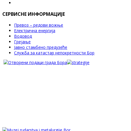
СЕРВИСНЕ ИНФОРМАЦИЈЕ
Превоз – редови вожње
Електрична енергија
Водовод
Грејање
Јавно стамбено предузеће
Служба за катастар непокретности Бор