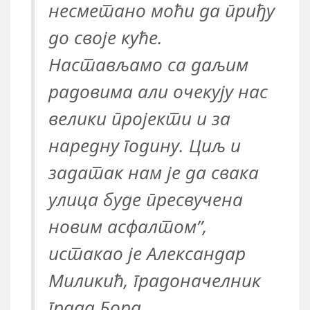
несметано моћи да приђу
до своје куће.
Настављамо са даљим
радовима али очекују нас
велики пројекти и за
наредну годину. Циљ и
задатак нам је да свака
улица буде пресвучена
новим асфалтом”,
истакао је Александар
Миликић, градоначелник
града Бора.