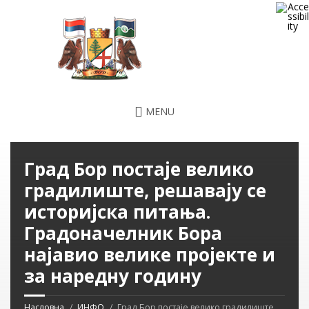
MENU
Град Бор постаје велико
градилиште, решавају се
историјска питања.
Градоначелник Бора
најавио велике пројекте и
за наредну годину
Насловна
ИНФО
Град Бор постаје велико градилиште,