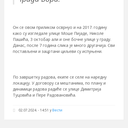
Он се овом приликом осврнуо и на 2017. годину
како су изгледале улице Моше Пијаде, Николе
Пашића, 3 октобар али и оне бочне улице у граду.
Данас, после 7 година слика је много другачија. Сви
постављени и зацртани циљеви су испуњени.
По завршетку радова, екипе се селе на наредну
локацију. У договору са мештанима, по плану и
динамици радова радиће се улице Димитрија
Туцовића и Пере Радовановића.
02.07.2024. - 14:51 у
Вести