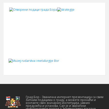
Град Бор - Званична интернет презентација са свим
битним подацима о граду, а можете пронаћи и
контакте свих значајних институција, јавних
предузећа и установа. Сајт је и званични
информативни портал о активностима локалне