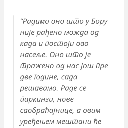
“Радимо оно што у Бору
није рађено можда од
када и постоји ово
насеље. Оно што је
тражено од нас још пре
две године, сада
решавамо. Раде се
паркинзи, нове
саобраћајнице, а овим
уређењем мештани ће