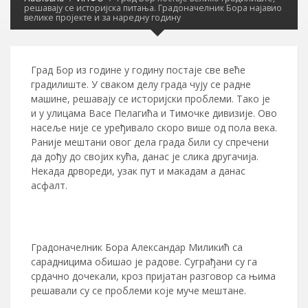
решавају се историјска питања. Градоначелник Бора најавио
велике пројекте и за наредну годину
Град Бор из године у годину постаје све веће
градилиште. У сваком делу града чују се радне
машине, решавају се историјски проблеми. Тако је
и у улицама Васе Пелагића и Тимочке дивизије. Ово
насеље није се уређивало скоро више од пола века.
Раније мештани овог дела града били су спречени
да дођу до својих кућа, данас је слика другачија.
Некада дрвореди, узак пут и макадам а данас
асфалт.
Градоначелник Бора Александар Миликић са
сарадницима обишао је радове. Суграђани су га
срдачно дочекали, кроз пријатан разговор са њима
решавали су се проблеми које муче мештане.