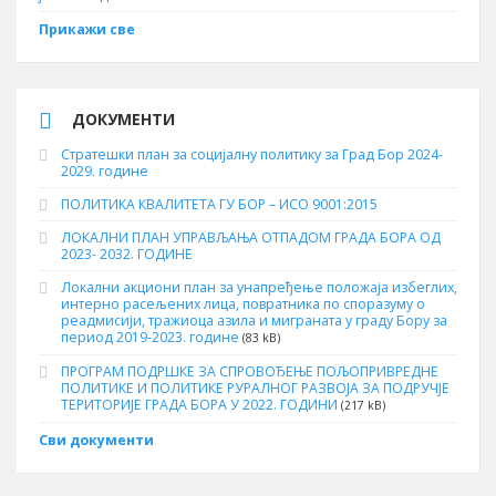
Прикажи све
ДОКУМЕНТИ
Стратешки план за социјалну политику за Град Бор 2024-
2029. године
ПОЛИТИКА КВАЛИТЕТА ГУ БОР – ИСО 9001:2015
ЛОКАЛНИ ПЛАН УПРАВЉАЊА ОТПАДОМ ГРАДА БОРА ОД
2023- 2032. ГОДИНЕ
Локални акциони план за унапређење положаја избеглих,
интерно расељених лица, повратника по споразуму о
реадмисији, тражиоца азила и миграната у граду Бору за
период 2019-2023. године
(83 kB)
ПРОГРАМ ПОДРШКЕ ЗА СПРОВОЂЕЊЕ ПОЉОПРИВРЕДНЕ
ПОЛИТИКЕ И ПОЛИТИКЕ РУРАЛНОГ РАЗВОЈА ЗА ПОДРУЧЈЕ
ТЕРИТОРИЈЕ ГРАДА БОРА У 2022. ГОДИНИ
(217 kB)
Сви документи