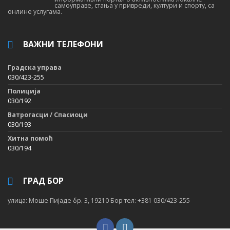
самоуправе, стања у привреди, култури и спорту, са
онлине услугама.
ВАЖНИ ТЕЛЕФОНИ
Градска управа
030/423-255
Полиција
030/192
Ватрогасци / Спасиоци
030/193
Хитна помоћ
030/194
ГРАД БОР
улица: Моше Пијаде бр. 3, 19210 Бор тел: +381 030/423-255