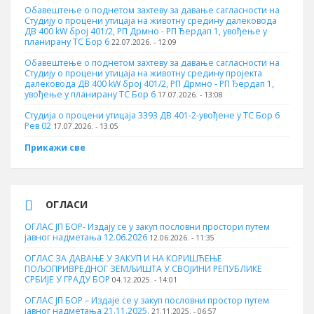
Обавештење о поднетом захтеву за давање сагласности на
Студију о процени утицаја на животну средину далековода
ДВ 400 kW број 401/2, РП Дрмно - РП Ђердап 1, увођење у
планирану ТС Бор 6
22.07.2026. - 12:09
Обавештење о поднетом захтеву за давање сагласности на
Студију о процени утицаја на животну средину пројекта
далековода ДВ 400 kW број 401/2, РП Дрмно - РП Ђердап 1,
увођење у планирану ТС Бор 6
17.07.2026. - 13:08
Студија о процени утицаја 3393 ДВ 401-2-увођене у ТС Бор 6
Рев 02
17.07.2026. - 13:05
Прикажи све
ОГЛАСИ
ОГЛАС ЈП БОР- Издају се у закуп пословни простори путем
јавног надметања 12.06.2026
12.06.2026. - 11:35
ОГЛАС ЗА ДАВАЊЕ У ЗАКУП И НА КОРИШЋЕЊЕ
ПОЉОПРИВРЕДНОГ ЗЕМЉИШТА У СВОЈИНИ РЕПУБЛИКЕ
СРБИЈЕ У ГРАДУ БОР
04.12.2025. - 14:01
ОГЛАС ЈП БОР – Издаје се у закуп пословни простор путем
јавног надметања 21.11.2025.
21.11.2025. - 06:57