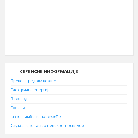
Географска дужина
22° 05′ ИГД
Позивни број
030
Поштански број
19210
СЕРВИСНЕ ИНФОРМАЦИЈЕ
Превоз – редови вожње
Електрична енергија
Водовод
Грејање
Јавно стамбено предузеће
Служба за катастар непокретности Бор