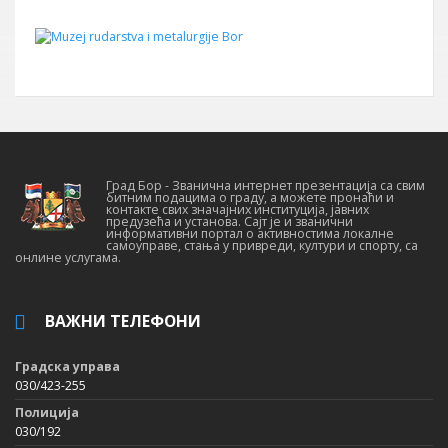
Град Бор - Званична интернет презентација са свим
битним подацима о граду, а можете пронаћи и
контакте свих значајних институција, јавних
предузећа и установа. Сајт је и званични
информативни портал о активностима локалне
самоуправе, стања у привреди, култури и спорту, са
онлине услугама.
ВАЖНИ ТЕЛЕФОНИ
Градска управа
030/423-255
Полиција
030/192