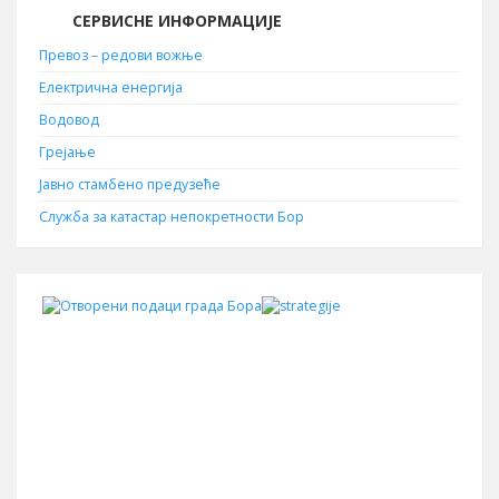
СЕРВИСНЕ ИНФОРМАЦИЈЕ
Превоз – редови вожње
Електрична енергија
Водовод
Грејање
Јавно стамбено предузеће
Служба за катастар непокретности Бор