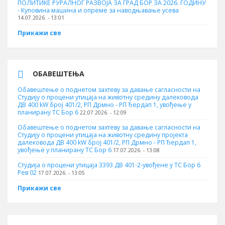
ПОЛИТИКЕ РУРАЛНОГ РАЗВОЈА ЗА ГРАД БОР ЗА 2026. ГОДИНУ
- Куповина машина и опреме за наводњавање усева
14.07.2026. - 13:01
Прикажи све
ОБАВЕШТЕЊА
Обавештење о поднетом захтеву за давање сагласности на
Студију о процени утицаја на животну средину далековода
ДВ 400 kW број 401/2, РП Дрмно - РП Ђердап 1, увођење у
планирану ТС Бор 6
22.07.2026. - 12:09
Обавештење о поднетом захтеву за давање сагласности на
Студију о процени утицаја на животну средину пројекта
далековода ДВ 400 kW број 401/2, РП Дрмно - РП Ђердап 1,
увођење у планирану ТС Бор 6
17.07.2026. - 13:08
Студија о процени утицаја 3393 ДВ 401-2-увођене у ТС Бор 6
Рев 02
17.07.2026. - 13:05
Прикажи све