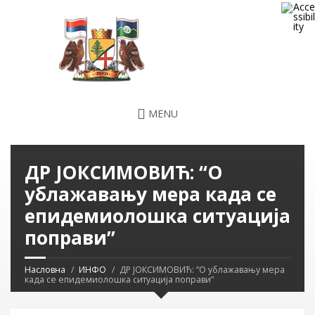
MENU
ДР ЈОКСИМОВИЋ: “О
ублажавању мера када се
епидемиолошка ситуација
поправи”
Насловна
ИНФО
ДР ЈОКСИМОВИЋ: “О ублажавању мера
када се епидемиолошка ситуација поправи”