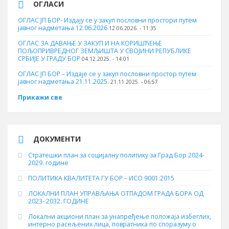
ОГЛАСИ
ОГЛАС ЈП БОР- Издају се у закуп пословни простори путем
јавног надметања 12.06.2026
12.06.2026. - 11:35
ОГЛАС ЗА ДАВАЊЕ У ЗАКУП И НА КОРИШЋЕЊЕ
ПОЉОПРИВРЕДНОГ ЗЕМЉИШТА У СВОЈИНИ РЕПУБЛИКЕ
СРБИЈЕ У ГРАДУ БОР
04.12.2025. - 14:01
ОГЛАС ЈП БОР – Издаје се у закуп пословни простор путем
јавног надметања 21.11.2025.
21.11.2025. - 06:57
Прикажи све
ДОКУМЕНТИ
Стратешки план за социјалну политику за Град Бор 2024-
2029. године
ПОЛИТИКА КВАЛИТЕТА ГУ БОР – ИСО 9001:2015
ЛОКАЛНИ ПЛАН УПРАВЉАЊА ОТПАДОМ ГРАДА БОРА ОД
2023- 2032. ГОДИНЕ
Локални акциони план за унапређење положаја избеглих,
интерно расељених лица, повратника по споразуму о