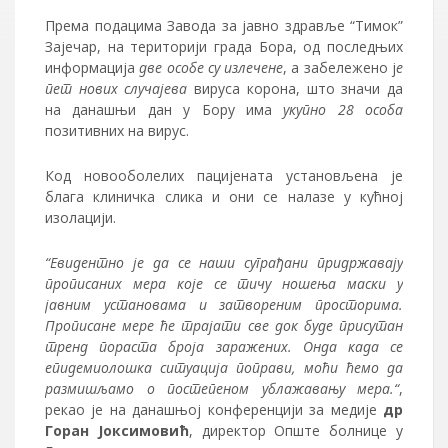
Према подацима Завода за јавно здравље “Тимок”
Зајечар, на територији града Бора, од последњих
информација
две особе су излечене
, а забележено ј
е
пет нових случајева
вируса корона, што значи да
на данашњи дан у Бору има
укупно 28 особа
позитивних на вирус.
Код новооболелих пацијената установљена је
блага клиничка слика и они се налазе у кућној
изолацији.
“Евидентно је да се наши суграђани придржавају
прописаних мера које се тичу ношења маски у
јавним установама и затвореним просторима.
Прописане мере ће трајати све док буде присутан
тренд пораста броја заражених. Онда када се
епидемиолошка ситуација поправи, моћи ћемо да
размишљамо о постепеном ублажавању мера.“
,
рекао је на данашњој конференцији за медије
др
Горан Јоксимовић
, директор Опште болнице у