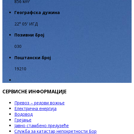
856 km²
Географска дужина
22° 05′ ИГД
Позивни број
030
Поштански број
19210
СЕРВИСНЕ ИНФОРМАЦИЈЕ
Превоз – редови вожње
Електрична енергија
Водовод
Грејање
Јавно стамбено предузеће
Служба за катастар непокретности Бор