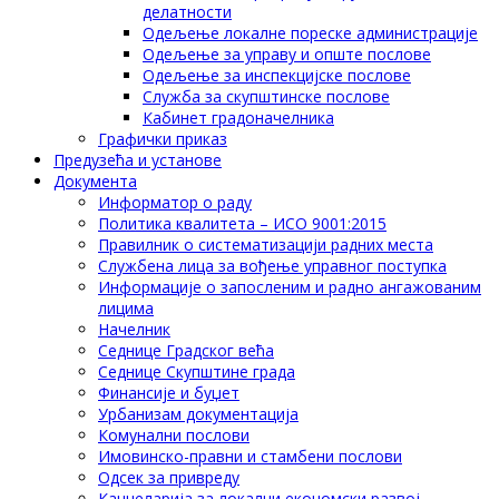
делатности
Одељење локалне пореске администрације
Одељење за управу и опште послове
Одељење за инспекцијске послове
Служба за скупштинске послове
Кабинет градоначелника
Графички приказ
Предузећа и установе
Документа
Информатор о раду
Политика квалитета – ИСО 9001:2015
Правилник о систематизацији радних места
Службена лица за вођење управног поступка
Информације о запосленим и радно ангажованим
лицима
Начелник
Седнице Градског већа
Седнице Скупштине града
Финансије и буџет
Урбанизам документација
Комунални послови
Имовинско-правни и стамбени послови
Одсек за привреду
Канцеларија за локални економски развој