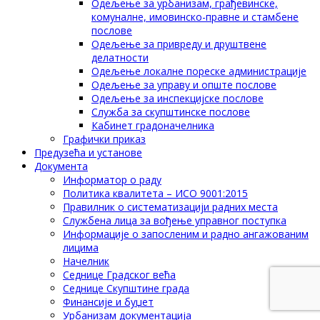
Одељење за урбанизам, грађевинске,
комуналне, имовинско-правне и стамбене
послове
Одељење за привреду и друштвене
делатности
Одељење локалне пореске администрације
Одељење за управу и опште послове
Одељење за инспекцијске послове
Служба за скупштинске послове
Кабинет градоначелника
Графички приказ
Предузећа и установе
Документа
Информатор о раду
Политика квалитета – ИСО 9001:2015
Правилник о систематизацији радних места
Службена лица за вођење управног поступка
Информације о запосленим и радно ангажованим
лицима
Начелник
Седнице Градског већа
Седнице Скупштине града
Финансије и буџет
Урбанизам документација