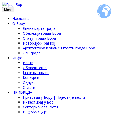
Menu
Насловна
О Бору
Лична карта града
Обележја града Бора
Статут града Бора
Историјски развој
Архитектура и знаменитости града Бора
Дан града
Инфо
Вести
Обавештења
Јавне расправе
Конкурси
Одлуке
Огласи
ПРИВРЕДА
Привреда у Бору | Најновије вести
Инвестирај у Бор
Сектори/Делтности
Информације