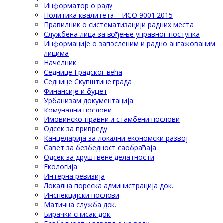
Информатор о раду
Политика квалитета – ИСО 9001:2015
Правилник о систематизацији радних места
Службена лица за вођење управног поступка
Информације о запосленим и радно ангажованим
лицима
Начелник
Седнице Градског већа
Седнице Скупштине града
Финансије и буџет
Урбанизам документација
Комунални послови
Имовинско-правни и стамбени послови
Одсек за привреду
Канцеларија за локални економски развој
Савет за безбедност саобраћаја
Одсек за друштвене делатности
Eкологија
Интерна ревизија
Локална пореска администрација док.
Инспекцијски послови
Матична служба док.
Бирачки списак док.