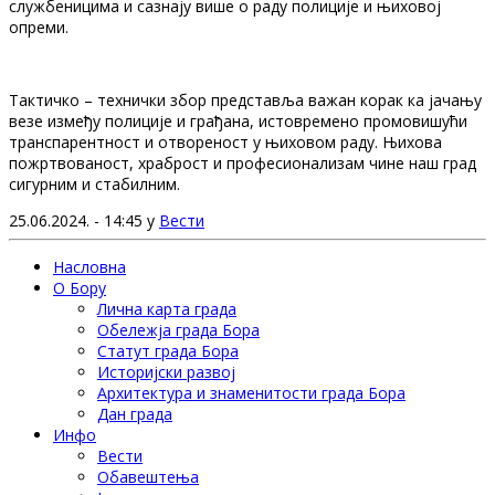
службеницима и сазнају више о раду полиције и њиховој
опреми.
Тактичко – технички збор представља важан корак ка јачању
везе између полиције и грађана, истовремено промовишући
транспарентност и отвореност у њиховом раду. Њихова
пожртвованост, храброст и професионализам чине наш град
сигурним и стабилним.
25.06.2024. - 14:45 у
Вести
Насловна
О Бору
Лична карта града
Обележја града Бора
Статут града Бора
Историјски развој
Архитектура и знаменитости града Бора
Дан града
Инфо
Вести
Обавештења