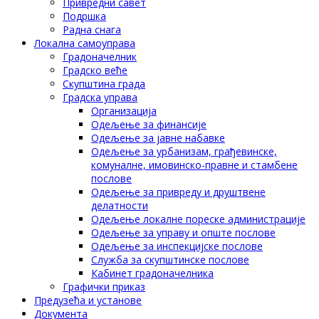
Привредни савет
Подршка
Радна снага
Локална самоуправа
Градоначелник
Градско веће
Скупштина града
Градска управа
Организација
Одељење за финансије
Одељење за јавне набавке
Одељење за урбанизам, грађевинске,
комуналне, имовинско-правне и стамбене
послове
Одељење за привреду и друштвене
делатности
Одељење локалне пореске администрације
Одељење за управу и опште послове
Одељење за инспекцијске послове
Служба за скупштинске послове
Кабинет градоначелника
Графички приказ
Предузећа и установе
Документа