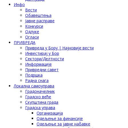
Инфо
Вести
Обавештења
Јавне расправе
Конкурси
Одлуке
Огласи
ПРИВРЕДА
Привреда у Бору | Најновије вести
Инвестирај у Бор
Сектори/Делтности
Информације
Привредни савет
Подршка
Радна снага
Локална самоуправа
Градоначелник
Градско веће
Скупштина града
Градска управа
Организација
Одељење за финансије
Одељење за јавне набавке