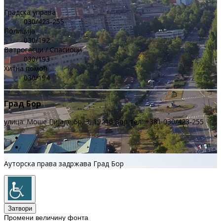
Градска управа
030/423-255
Полиција
030/192
Ватрогасци / Спасиоци
030/193
Хитна помоћ
030/194
Град Бор
улица: Моше Пијаде бр. 3, 19210 Бор тел: +381 030/423-255
Ауторска права задржава Град Бор
Затвори
Промени величину фонта