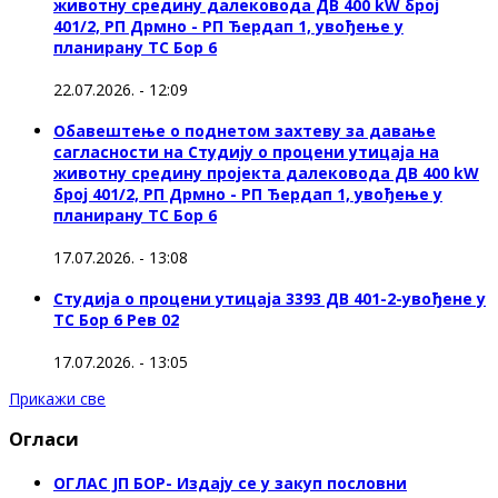
животну средину далековода ДВ 400 kW број
401/2, РП Дрмно - РП Ђердап 1, увођење у
планирану ТС Бор 6
22.07.2026. - 12:09
Обавештење о поднетом захтеву за давање
сагласности на Студију о процени утицаја на
животну средину пројекта далековода ДВ 400 kW
број 401/2, РП Дрмно - РП Ђердап 1, увођење у
планирану ТС Бор 6
17.07.2026. - 13:08
Студија о процени утицаја 3393 ДВ 401-2-увођене у
ТС Бор 6 Рев 02
17.07.2026. - 13:05
Прикажи све
Огласи
ОГЛАС ЈП БОР- Издају се у закуп пословни