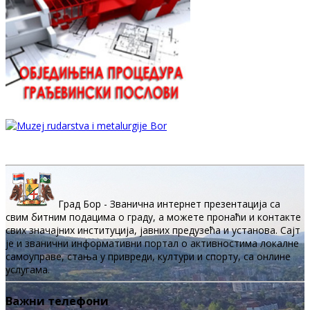
Град Бор - Званична интернет презентација са
свим битним подацима о граду, а можете пронаћи и контакте
свих значајних институција, јавних предузећа и установа. Сајт
је и званични информативни портал о активностима локалне
самоуправе, стања у привреди, култури и спорту, са онлине
услугама.
Важни телефони