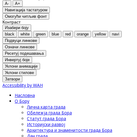
A-
A+
Навигација тастатуром
Oмогући читљив фонт
Контраст
Изабери боју
black
white
green
blue
red
orange
yellow
navi
Подвуци линкове
Означи линкове
Ресетуј подешавања
Инвертуј боје
Уклони анимације
Уклони стилове
Затвори
Accessibility by WAH
Насловна
О Бору
Лична карта града
Обележја града Бора
Статут града Бора
Историјски развој
Архитектура и знаменитости града Бора
Дан града