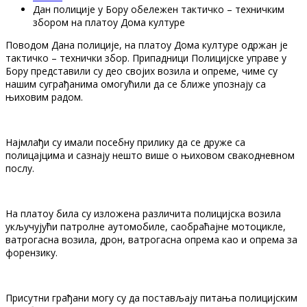
Дан полиције у Бору обележен тактичко – техничким
збором на платоу Дома културе
Поводом Дана полиције, на платоу Дома културе одржан је
тактичко – технички збор. Припадници Полицијске управе у
Бору представили су део својих возила и опреме, чиме су
нашим суграђанима омогућили да се ближе упознају са
њиховим радом.
Најмлађи су имали посебну прилику да се друже са
полицајцима и сазнају нешто више о њиховом свакодневном
послу.
На платоу била су изложена различита полицијска возила
укључујући патролне аутомобиле, саобраћајне мотоцикле,
ватрогасна возила, дрон, ватрогасна опрема као и опрема за
форензику.
Присутни грађани могу су да постављају питања полицијским