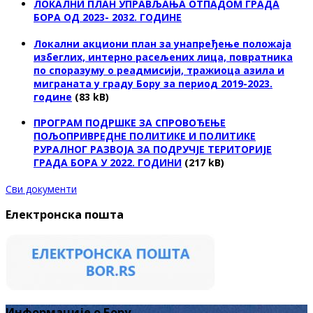
ЛОКАЛНИ ПЛАН УПРАВЉАЊА ОТПАДОМ ГРАДА
БОРА ОД 2023- 2032. ГОДИНЕ
Локални акциони план за унапређење положаја
избеглих, интерно расељених лица, повратника
по споразуму о реадмисији, тражиоца азила и
миграната у граду Бору за период 2019-2023.
године
(83 kB)
ПРОГРАМ ПОДРШКЕ ЗА СПРОВОЂЕЊЕ
ПОЉОПРИВРЕДНЕ ПОЛИТИКЕ И ПОЛИТИКЕ
РУРАЛНОГ РАЗВОЈА ЗА ПОДРУЧЈЕ ТЕРИТОРИЈЕ
ГРАДА БОРА У 2022. ГОДИНИ
(217 kB)
Сви документи
Електронска пошта
Информације о Бору