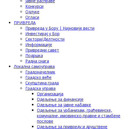
Јавне расправе
Конкурси
Одлуке
Огласи
ПРИВРЕДА
Привреда у Бору | Најновије вести
Инвестирај у Бор
Сектори/Делтности
Информације
Привредни савет
Подршка
Радна снага
Локална самоуправа
Градоначелник
Градско веће
Скупштина града
Градска управа
Организација
Одељење за финансије
Одељење за јавне набавке
Одељење за урбанизам, грађевинске,
комуналне, имовинско-правне и стамбене
послове
Одељење за привреду и друштвене