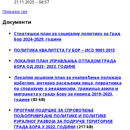
21.11.2025. - 06:57
Прикажи све
Документи
Стратешки план за социјалну политику за Град
Бор 2024-2029. године
ПОЛИТИКА КВАЛИТЕТА ГУ БОР – ИСО 9001:2015
ЛОКАЛНИ ПЛАН УПРАВЉАЊА ОТПАДОМ ГРАДА
БОРА ОД 2023- 2032. ГОДИНЕ
Локални акциони план за унапређење положаја
избеглих, интерно расељених лица, повратника
по споразуму о реадмисији, тражиоца азила и
миграната у граду Бору за период 2019-2023.
године
(83 kB)
ПРОГРАМ ПОДРШКЕ ЗА СПРОВОЂЕЊЕ
ПОЉОПРИВРЕДНЕ ПОЛИТИКЕ И ПОЛИТИКЕ
РУРАЛНОГ РАЗВОЈА ЗА ПОДРУЧЈЕ ТЕРИТОРИЈЕ
ГРАДА БОРА У 2022. ГОДИНИ
(217 kB)