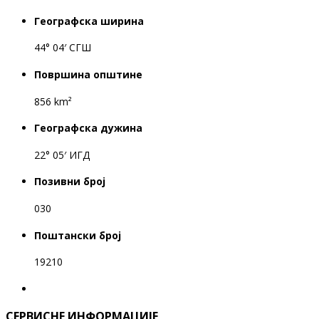
Географска ширина
44° 04′ СГШ
Површина општине
856 km²
Географска дужина
22° 05′ ИГД
Позивни број
030
Поштански број
19210
СЕРВИСНЕ ИНФОРМАЦИЈЕ