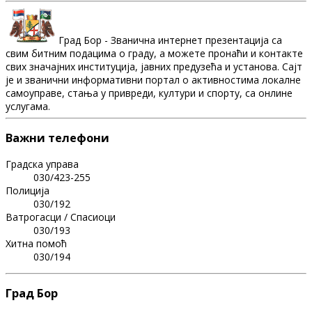
Град Бор - Званична интернет презентација са
свим битним подацима о граду, а можете пронаћи и контакте
свих значајних институција, јавних предузећа и установа. Сајт
је и званични информативни портал о активностима локалне
самоуправе, стања у привреди, култури и спорту, са онлине
услугама.
Важни телефони
Градска управа
030/423-255
Полиција
030/192
Ватрогасци / Спасиоци
030/193
Хитна помоћ
030/194
Град Бор