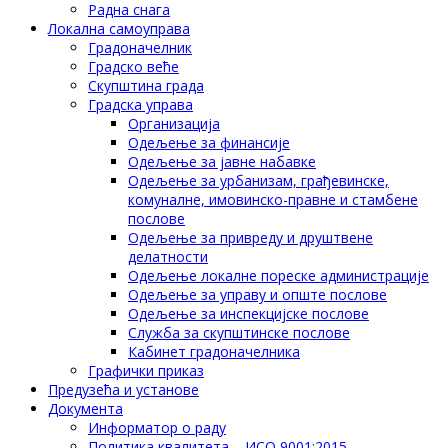
Радна снага
Локална самоуправа
Градоначелник
Градско веће
Скупштина града
Градска управа
Организација
Одељење за финансије
Одељење за јавне набавке
Одељење за урбанизам, грађевинске,
комуналне, имовинско-правне и стамбене
послове
Одељење за привреду и друштвене
делатности
Одељење локалне пореске администрације
Одељење за управу и опште послове
Одељење за инспекцијске послове
Служба за скупштинске послове
Кабинет градоначелника
Графички приказ
Предузећа и установе
Документа
Информатор о раду
Политика квалитета – ИСО 9001:2015