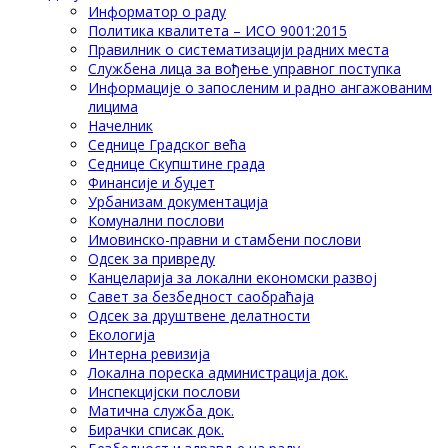
Информатор о раду
Политика квалитета – ИСО 9001:2015
Правилник о систематизацији радних места
Службена лица за вођење управног поступка
Информације о запосленим и радно ангажованим
лицима
Начелник
Седнице Градског већа
Седнице Скупштине града
Финансије и буџет
Урбанизам документација
Комунални послови
Имовинско-правни и стамбени послови
Одсек за привреду
Канцеларија за локални економски развој
Савет за безбедност саобраћаја
Одсек за друштвене делатности
Eкологија
Интерна ревизија
Локална пореска администрација док.
Инспекцијски послови
Матична служба док.
Бирачки списак док.