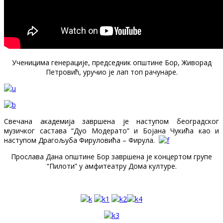
Ученицима генерације, председник општине Бор, Живорад
Петровић, уручио је лап топ рачунаре.
Свечана академија завршена је наступом београдског
музичког састава “Дуо Модерато” и Бојана Чукића као и
наступом Драгољуба Фируловића – Фирула.
Прослава Дана општине Бор завршена је концертом групе
“Пилоти” у амфитеатру Дома културе.