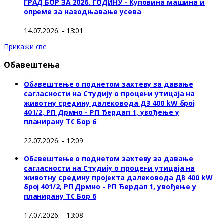
ГРАД БОР ЗА 2026. ГОДИНУ - Куповина машина и
опреме за наводњавање усева
14.07.2026. - 13:01
Прикажи све
Обавештења
Обавештење о поднетом захтеву за давање
сагласности на Студију о процени утицаја на
животну средину далековода ДВ 400 kW број
401/2, РП Дрмно - РП Ђердап 1, увођење у
планирану ТС Бор 6
22.07.2026. - 12:09
Обавештење о поднетом захтеву за давање
сагласности на Студију о процени утицаја на
животну средину пројекта далековода ДВ 400 kW
број 401/2, РП Дрмно - РП Ђердап 1, увођење у
планирану ТС Бор 6
17.07.2026. - 13:08