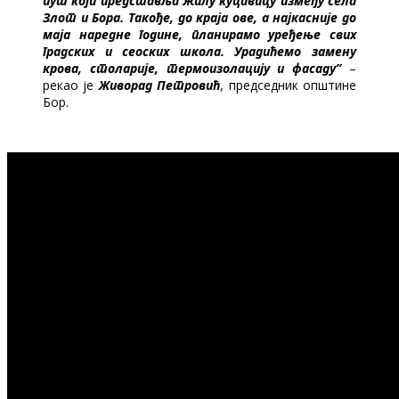
пут који представља жилу куцавицу између села
Злот и Бора. Такође, до краја ове, а најкасније до
маја наредне године, планирамо уређење свих
градских и сеоских школа. Урадићемо замену
крова, столарије, термоизолацију и фасаду”
–
рекао је
Живорад Петровић
, председник општине
Бор.