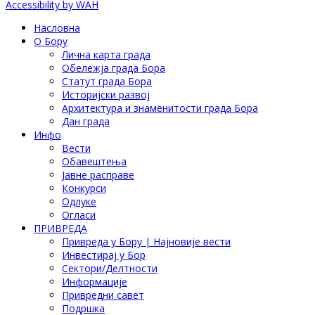
Accessibility by WAH
Насловна
О Бору
Лична карта града
Обележја града Бора
Статут града Бора
Историјски развој
Архитектура и знаменитости града Бора
Дан града
Инфо
Вести
Обавештења
Јавне расправе
Конкурси
Одлуке
Огласи
ПРИВРЕДА
Привреда у Бору | Најновије вести
Инвестирај у Бор
Сектори/Делтности
Информације
Привредни савет
Подршка