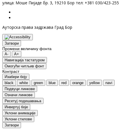
улица: Моше Пијаде бр. 3, 19210 Бор тел: +381 030/423-255
Ауторска права задржава Град Бор
Затвори
Промени величину фонта
A-
A+
Навигација тастатуром
Oмогући читљив фонт
Контраст
Изабери боју
black
white
green
blue
red
orange
yellow
navi
Подвуци линкове
Означи линкове
Ресетуј подешавања
Инвертуј боје
Уклони анимације
Уклони стилове
Затвори