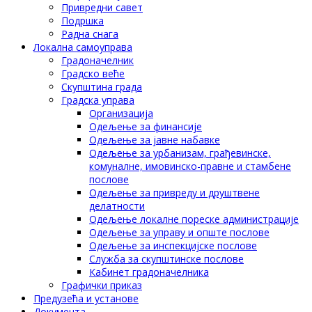
Привредни савет
Подршка
Радна снага
Локална самоуправа
Градоначелник
Градско веће
Скупштина града
Градска управа
Организација
Одељење за финансије
Одељење за јавне набавке
Одељење за урбанизам, грађевинске,
комуналне, имовинско-правне и стамбене
послове
Одељење за привреду и друштвене
делатности
Одељење локалне пореске администрације
Одељење за управу и опште послове
Одељење за инспекцијске послове
Служба за скупштинске послове
Кабинет градоначелника
Графички приказ
Предузећа и установе
Документа