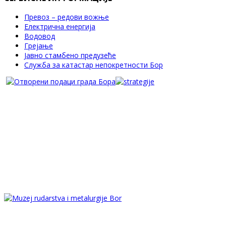
Превоз – редови вожње
Електрична енергија
Водовод
Грејање
Јавно стамбено предузеће
Служба за катастар непокретности Бор