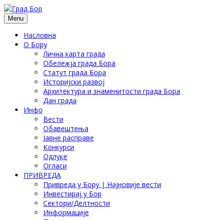
Menu
Насловна
О Бору
Лична карта града
Обележја града Бора
Статут града Бора
Историјски развој
Архитектура и знаменитости града Бора
Дан града
Инфо
Вести
Обавештења
Јавне расправе
Конкурси
Одлуке
Огласи
ПРИВРЕДА
Привреда у Бору | Најновије вести
Инвестирај у Бор
Сектори/Делтности
Информације