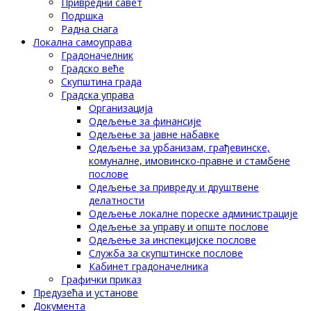
Привредни савет
Подршка
Радна снага
Локална самоуправа
Градоначелник
Градско веће
Скупштина града
Градска управа
Организација
Одељење за финансије
Одељење за јавне набавке
Одељење за урбанизам, грађевинске,
комуналне, имовинско-правне и стамбене
послове
Одељење за привреду и друштвене
делатности
Одељење локалне пореске администрације
Одељење за управу и опште послове
Одељење за инспекцијске послове
Служба за скупштинске послове
Кабинет градоначелника
Графички приказ
Предузећа и установе
Документа