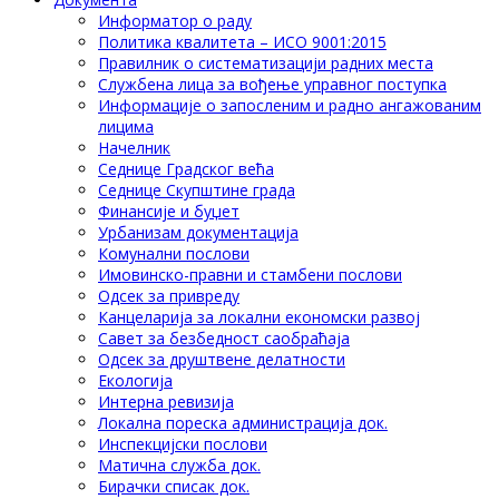
Информатор о раду
Политика квалитета – ИСО 9001:2015
Правилник о систематизацији радних места
Службена лица за вођење управног поступка
Информације о запосленим и радно ангажованим
лицима
Начелник
Седнице Градског већа
Седнице Скупштине града
Финансије и буџет
Урбанизам документација
Комунални послови
Имовинско-правни и стамбени послови
Одсек за привреду
Канцеларија за локални економски развој
Савет за безбедност саобраћаја
Одсек за друштвене делатности
Eкологија
Интерна ревизија
Локална пореска администрација док.
Инспекцијски послови
Матична служба док.
Бирачки списак док.