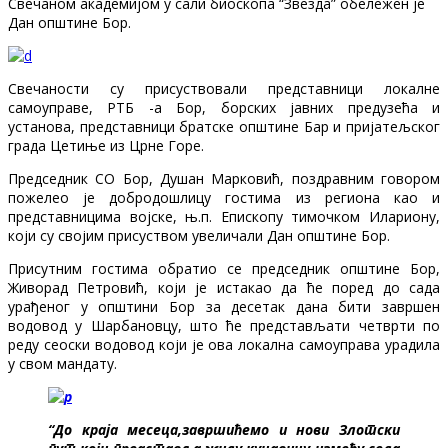
Свечаном академијом у сали биоскопа “Звезда” обележен је
Дан општине Бор.
Свечаности су присуствовали представници локалне
самоуправе, РТБ -а Бор, борских јавних предузећа и
установа, представници братске општине Бар и пријатељског
града Цетиње из Црне Горе.
Председник СО Бор, Душан Марковић, поздравним говором
пожелео је добродошлицу гостима из региона као и
представницима војске, њ.п. Епископу тимочком Илариону,
који су својим присуством увеличали Дан општине Бор.
Присутним гостима обратио се председник општине Бор,
Живорад Петровић, који је истакао да ће поред до сада
урађеног у општини Бор за десетак дана бити завршен
водовод у Шарбановцу, што ће представљати четврти по
реду сеоски водовод који је ова локална самоуправа урадила
у свом мандату.
“До краја месеца,завршићемо и нови Злотски