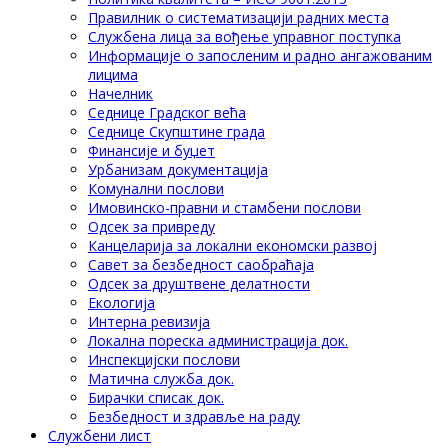
Правилник о систематизацији радних места
Службена лица за вођење управног поступка
Информације о запосленим и радно ангажованим
лицима
Начелник
Седнице Градског већа
Седнице Скупштине града
Финансије и буџет
Урбанизам документација
Комунални послови
Имовинско-правни и стамбени послови
Одсек за привреду
Канцеларија за локални економски развој
Савет за безбедност саобраћаја
Одсек за друштвене делатности
Eкологија
Интерна ревизија
Локална пореска администрација док.
Инспекцијски послови
Матична служба док.
Бирачки списак док.
Безбедност и здравље на раду
Службени лист