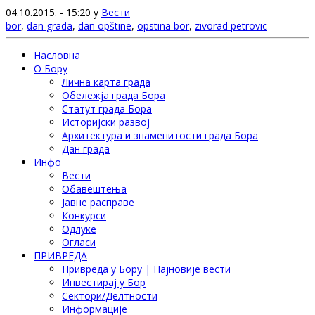
04.10.2015. - 15:20 у
Вести
bor
,
dan grada
,
dan opštine
,
opstina bor
,
zivorad petrovic
Насловна
О Бору
Лична карта града
Обележја града Бора
Статут града Бора
Историјски развој
Архитектура и знаменитости града Бора
Дан града
Инфо
Вести
Обавештења
Јавне расправе
Конкурси
Одлуке
Огласи
ПРИВРЕДА
Привреда у Бору | Најновије вести
Инвестирај у Бор
Сектори/Делтности
Информације