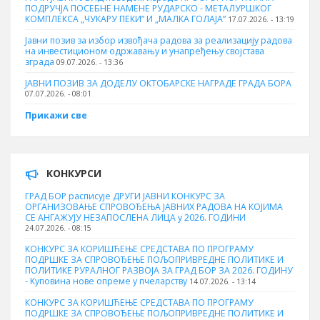
ПОДРУЧЈА ПОСЕБНЕ НАМЕНЕ РУДАРСКО - МЕТАЛУРШКОГ
КОМПЛЕКСА „ЧУКАРУ ПЕКИ” И „МАЛКА ГОЛАЈА”
17.07.2026. - 13:19
Јавни позив за избор извођача радова за реализацију радова
на инвестиционом одржавању и унапређењу својстава
зграда
09.07.2026. - 13:36
ЈАВНИ ПОЗИВ ЗА ДОДЕЛУ ОКТOБАРСКЕ НАГРАДЕ ГРАДА БОРА
07.07.2026. - 08:01
Прикажи све
КОНКУРСИ
ГРАД БОР расписује ДРУГИ ЈАВНИ КОНКУРС ЗА
ОРГАНИЗОВАЊЕ СПРОВОЂЕЊА ЈАВНИХ РАДОВА НА КОЈИМА
СЕ АНГАЖУЈУ НЕЗАПОСЛЕНА ЛИЦА у 2026. ГОДИНИ
24.07.2026. - 08:15
КОНКУРС ЗА КОРИШЋЕЊЕ СРЕДСТАВА ПО ПРОГРАМУ
ПОДРШКЕ ЗА СПРОВОЂЕЊЕ ПОЉОПРИВРЕДНЕ ПОЛИТИКЕ И
ПОЛИТИКЕ РУРАЛНОГ РАЗВОЈА ЗА ГРАД БОР ЗА 2026. ГОДИНУ
- Куповина нове опреме у пчеларству
14.07.2026. - 13:14
КОНКУРС ЗА КОРИШЋЕЊЕ СРЕДСТАВА ПО ПРОГРАМУ
ПОДРШКЕ ЗА СПРОВОЂЕЊЕ ПОЉОПРИВРЕДНЕ ПОЛИТИКЕ И