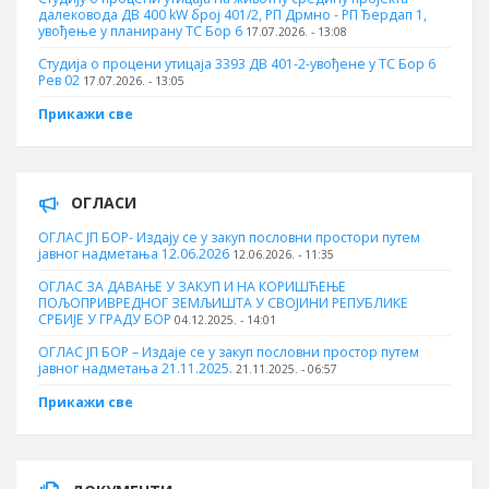
далековода ДВ 400 kW број 401/2, РП Дрмно - РП Ђердап 1,
увођење у планирану ТС Бор 6
17.07.2026. - 13:08
Студија о процени утицаја 3393 ДВ 401-2-увођене у ТС Бор 6
Рев 02
17.07.2026. - 13:05
Прикажи све
ОГЛАСИ
ОГЛАС ЈП БОР- Издају се у закуп пословни простори путем
јавног надметања 12.06.2026
12.06.2026. - 11:35
ОГЛАС ЗА ДАВАЊЕ У ЗАКУП И НА КОРИШЋЕЊЕ
ПОЉОПРИВРЕДНОГ ЗЕМЉИШТА У СВОЈИНИ РЕПУБЛИКЕ
СРБИЈЕ У ГРАДУ БОР
04.12.2025. - 14:01
ОГЛАС ЈП БОР – Издаје се у закуп пословни простор путем
јавног надметања 21.11.2025.
21.11.2025. - 06:57
Прикажи све