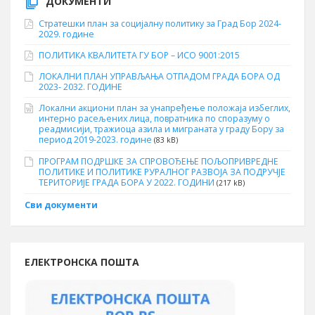
ДОКУМЕНТИ
Стратешки план за социјалну политику за Град Бор 2024-
2029. године
ПОЛИТИКА КВАЛИТЕТА ГУ БОР – ИСО 9001:2015
ЛОКАЛНИ ПЛАН УПРАВЉАЊА ОТПАДОМ ГРАДА БОРА ОД
2023- 2032. ГОДИНЕ
Локални акциони план за унапређење положаја избеглих,
интерно расељених лица, повратника по споразуму о
реадмисији, тражиоца азила и миграната у граду Бору за
период 2019-2023. године
(83 kB)
ПРОГРАМ ПОДРШКЕ ЗА СПРОВОЂЕЊЕ ПОЉОПРИВРЕДНЕ
ПОЛИТИКЕ И ПОЛИТИКЕ РУРАЛНОГ РАЗВОЈА ЗА ПОДРУЧЈЕ
ТЕРИТОРИЈЕ ГРАДА БОРА У 2022. ГОДИНИ
(217 kB)
Сви документи
ЕЛЕКТРОНСКА ПОШТА