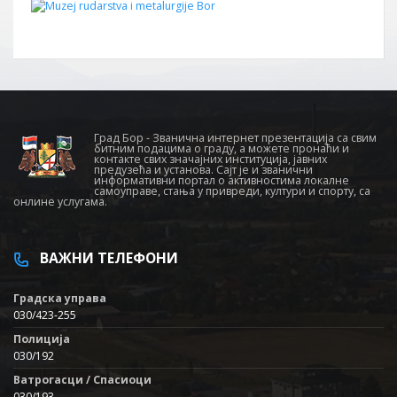
Град Бор - Званична интернет презентација са свим
битним подацима о граду, а можете пронаћи и
контакте свих значајних институција, јавних
предузећа и установа. Сајт је и званични
информативни портал о активностима локалне
самоуправе, стања у привреди, култури и спорту, са
онлине услугама.
ВАЖНИ ТЕЛЕФОНИ
Градска управа
030/423-255
Полиција
030/192
Ватрогасци / Спасиоци
030/193