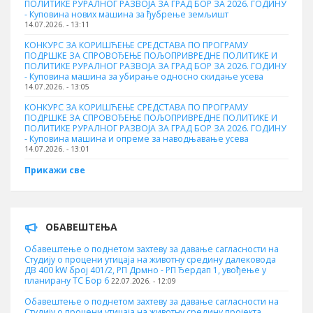
ПОЛИТИКЕ РУРАЛНОГ РАЗВОЈА ЗА ГРАД БОР ЗА 2026. ГОДИНУ
- Куповина нових машина за ђубрење земљишт
14.07.2026. - 13:11
КОНКУРС ЗА КОРИШЋЕЊЕ СРЕДСТАВА ПО ПРОГРАМУ
ПОДРШКЕ ЗА СПРОВОЂЕЊЕ ПОЉОПРИВРЕДНЕ ПОЛИТИКЕ И
ПОЛИТИКЕ РУРАЛНОГ РАЗВОЈА ЗА ГРАД БОР ЗА 2026. ГОДИНУ
- Куповинa машина за убирање односно скидање усева
14.07.2026. - 13:05
КОНКУРС ЗА КОРИШЋЕЊЕ СРЕДСТАВА ПО ПРОГРАМУ
ПОДРШКЕ ЗА СПРОВОЂЕЊЕ ПОЉОПРИВРЕДНЕ ПОЛИТИКЕ И
ПОЛИТИКЕ РУРАЛНОГ РАЗВОЈА ЗА ГРАД БОР ЗА 2026. ГОДИНУ
- Куповина машина и опреме за наводњавање усева
14.07.2026. - 13:01
Прикажи све
ОБАВЕШТЕЊА
Обавештење о поднетом захтеву за давање сагласности на
Студију о процени утицаја на животну средину далековода
ДВ 400 kW број 401/2, РП Дрмно - РП Ђердап 1, увођење у
планирану ТС Бор 6
22.07.2026. - 12:09
Обавештење о поднетом захтеву за давање сагласности на
Студију о процени утицаја на животну средину пројекта