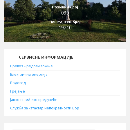
Позивни број
030
Поштански број
19210
СЕРВИСНЕ ИНФОРМАЦИЈЕ
Превоз – редови вожње
Електрична енергија
Водовод
Грејање
Јавно стамбено предузеће
Служба за катастар непокретности Бор