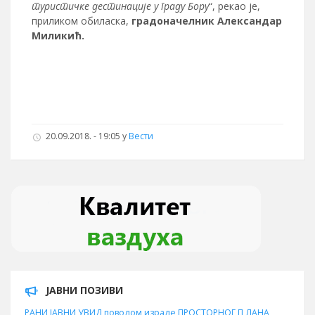
туристичке дестинације у граду Бору
“, рекао је,
приликом обиласка,
градоначелник Александар
Миликић.
20.09.2018. - 19:05 у
Вести
ЈАВНИ ПОЗИВИ
РАНИ ЈАВНИ УВИД поводом израде ПРОСТОРНОГ П ЛАНА