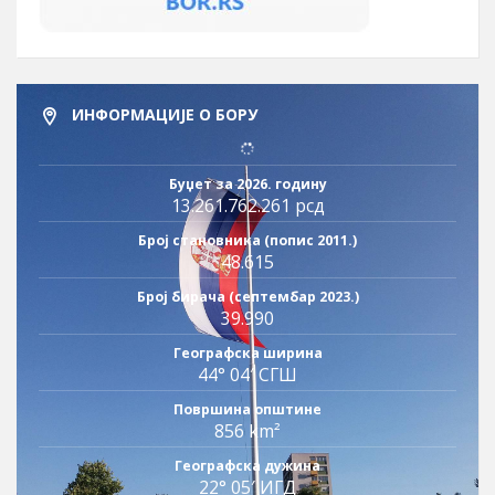
ИНФОРМАЦИЈЕ О БОРУ
Буџет за 2026. годину
13.261.762.261 рсд
Број становника (попис 2011.)
48.615
Број бирача (септембар 2023.)
39.990
Географска ширина
44° 04′ СГШ
Површина општине
856 km²
Географска дужина
22° 05′ ИГД