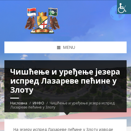
MENU
Чишћење и уређење језера
испред Лазареве пећине у
Злоту
Насловна
ИНФО
Чишћење и уређење језера испред
Лазареве пећине у Злоту
На језеру испред Лазареве пећине у Злоту изводе