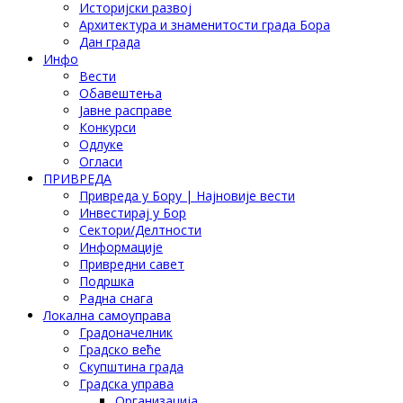
Историјски развој
Архитектура и знаменитости града Бора
Дан града
Инфо
Вести
Обавештења
Јавне расправе
Конкурси
Одлуке
Огласи
ПРИВРЕДА
Привреда у Бору | Најновије вести
Инвестирај у Бор
Сектори/Делтности
Информације
Привредни савет
Подршка
Радна снага
Локална самоуправа
Градоначелник
Градско веће
Скупштина града
Градска управа
Организација