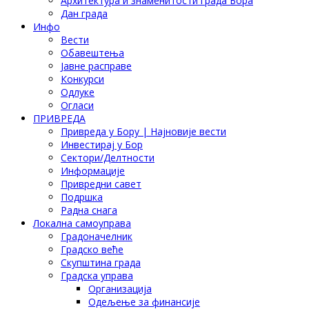
Архитектура и знаменитости града Бора
Дан града
Инфо
Вести
Обавештења
Јавне расправе
Конкурси
Одлуке
Огласи
ПРИВРЕДА
Привреда у Бору | Најновије вести
Инвестирај у Бор
Сектори/Делтности
Информације
Привредни савет
Подршка
Радна снага
Локална самоуправа
Градоначелник
Градско веће
Скупштина града
Градска управа
Организација
Одељење за финансије