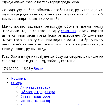
случаја вируса корона
на територији града Бора.
До сада, укупан број оболелих особа на подручју града је 73,
од којих је један излечен, а чекају се резултати за 76 особа. У
самоизолацији налазе се 272 особе.
Министарство здравља региструје оболеле према месту
пребивалишта, па се тако на сајту
covid19.rs
налази податак
да је са територије града Бора регистровано 75 случајева
вируса корона. То су сва лица која по матичном броју имају
место пребивалишта на територији Бора, а заправо могу да
живе у неком другом граду.
Град Бор апелује на грађане да буду одговорни, да мисле на
своје здравље и да поштују забрану кретања.
17.04.2020. - 13:03 у
Вести
Насловна
О Бору
Лична карта града
Обележја града Бора
Статут града Бора
Историјски развој