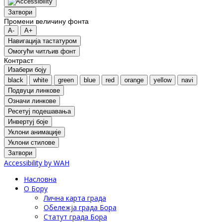
Затвори
Промени величину фонта
A-
A+
Навигација тастатуром
Oмогући читљив фонт
Контраст
Изабери боју
black
white
green
blue
red
orange
yellow
navi
Подвуци линкове
Означи линкове
Ресетуј подешавања
Инвертуј боје
Уклони анимације
Уклони стилове
Затвори
Accessibility by WAH
Насловна
О Бору
Лична карта града
Обележја града Бора
Статут града Бора