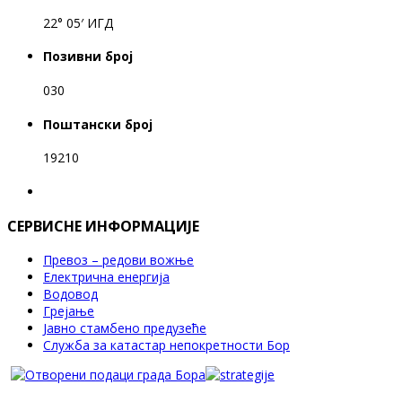
22° 05′ ИГД
Позивни број
030
Поштански број
19210
СЕРВИСНЕ ИНФОРМАЦИЈЕ
Превоз – редови вожње
Електрична енергија
Водовод
Грејање
Јавно стамбено предузеће
Служба за катастар непокретности Бор