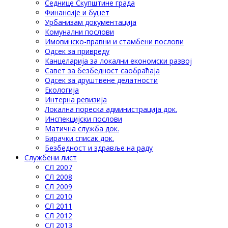
Седнице Скупштине града
Финансије и буџет
Урбанизам документација
Комунални послови
Имовинско-правни и стамбени послови
Одсек за привреду
Канцеларија за локални економски развој
Савет за безбедност саобраћаја
Одсек за друштвене делатности
Eкологија
Интерна ревизија
Локална пореска администрација док.
Инспекцијски послови
Матична служба док.
Бирачки списак док.
Безбедност и здравље на раду
Службени лист
СЛ 2007
СЛ 2008
СЛ 2009
СЛ 2010
СЛ 2011
СЛ 2012
СЛ 2013