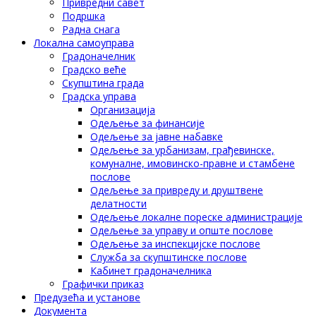
Привредни савет
Подршка
Радна снага
Локална самоуправа
Градоначелник
Градско веће
Скупштина града
Градска управа
Организација
Одељење за финансије
Одељење за јавне набавке
Одељење за урбанизам, грађевинске,
комуналне, имовинско-правне и стамбене
послове
Одељење за привреду и друштвене
делатности
Одељење локалне пореске администрације
Одељење за управу и опште послове
Одељење за инспекцијске послове
Служба за скупштинске послове
Кабинет градоначелника
Графички приказ
Предузећа и установе
Документа