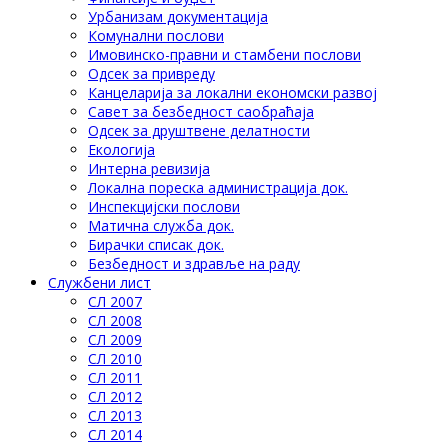
Урбанизам документација
Комунални послови
Имовинско-правни и стамбени послови
Одсек за привреду
Канцеларија за локални економски развој
Савет за безбедност саобраћаја
Одсек за друштвене делатности
Eкологија
Интерна ревизија
Локална пореска администрација док.
Инспекцијски послови
Матична служба док.
Бирачки списак док.
Безбедност и здравље на раду
Службени лист
СЛ 2007
СЛ 2008
СЛ 2009
СЛ 2010
СЛ 2011
СЛ 2012
СЛ 2013
СЛ 2014