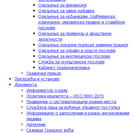
Одељење за финансије
Одељење за јавне набавке
Одељење за урбанизам, грађевинске,
комуналне, имовинско-правне и стамбене
послове
Одељење за привреду и друштвене
делатности
Одељење локалне пореске администрације
Одељење за управу и опште послове
Одељење за инспекцијске послове
Служба за скупштинске послове
Кабинет градоначелника
Графички приказ
Предузећа и установе
Документа
Информатор о раду
Политика квалитета – ИСО 9001:2015
Правилник о систематизацији радних места
Службена лица за вођење управног поступка
Информације о запосленим и радно ангажованим
лицима
Начелник
Седнице Градског већа