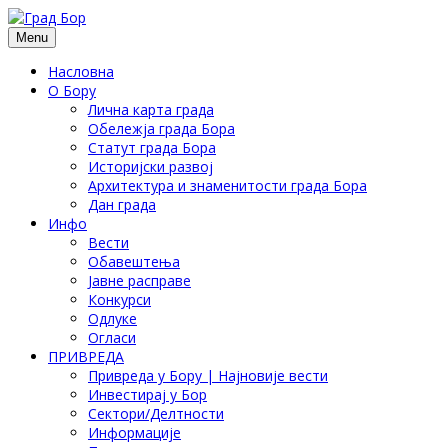
Menu
Насловна
О Бору
Лична карта града
Обележја града Бора
Статут града Бора
Историјски развој
Архитектура и знаменитости града Бора
Дан града
Инфо
Вести
Обавештења
Јавне расправе
Конкурси
Одлуке
Огласи
ПРИВРЕДА
Привреда у Бору | Најновије вести
Инвестирај у Бор
Сектори/Делтности
Информације