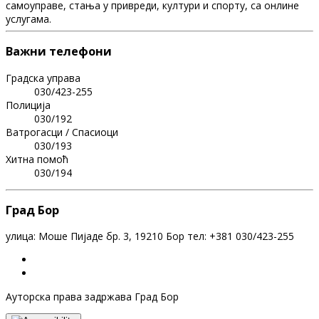
самоуправе, стања у привреди, култури и спорту, са онлине
услугама.
Важни телефони
Градска управа
030/423-255
Полиција
030/192
Ватрогасци / Спасиоци
030/193
Хитна помоћ
030/194
Град Бор
улица: Моше Пијаде бр. 3, 19210 Бор тел: +381 030/423-255
Ауторска права задржава Град Бор