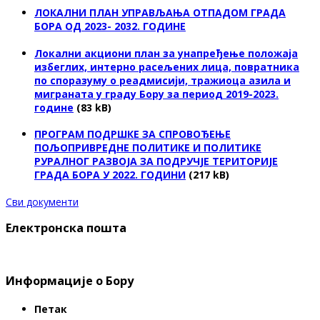
ЛОКАЛНИ ПЛАН УПРАВЉАЊА ОТПАДОМ ГРАДА
БОРА ОД 2023- 2032. ГОДИНЕ
Локални акциони план за унапређење положаја
избеглих, интерно расељених лица, повратника
по споразуму о реадмисији, тражиоца азила и
миграната у граду Бору за период 2019-2023.
године
(83 kB)
ПРОГРАМ ПОДРШКЕ ЗА СПРОВОЂЕЊЕ
ПОЉОПРИВРЕДНЕ ПОЛИТИКЕ И ПОЛИТИКЕ
РУРАЛНОГ РАЗВОЈА ЗА ПОДРУЧЈЕ ТЕРИТОРИЈЕ
ГРАДА БОРА У 2022. ГОДИНИ
(217 kB)
Сви документи
Електронска пошта
Информације о Бору
Петак