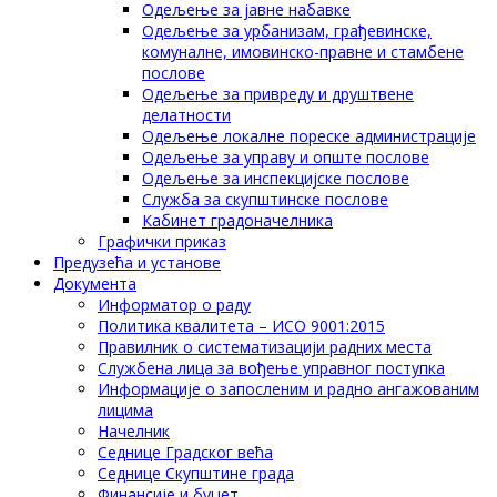
Одељење за јавне набавке
Одељење за урбанизам, грађевинске,
комуналне, имовинско-правне и стамбене
послове
Одељење за привреду и друштвене
делатности
Одељење локалне пореске администрације
Одељење за управу и опште послове
Одељење за инспекцијске послове
Служба за скупштинске послове
Кабинет градоначелника
Графички приказ
Предузећа и установе
Документа
Информатор о раду
Политика квалитета – ИСО 9001:2015
Правилник о систематизацији радних места
Службена лица за вођење управног поступка
Информације о запосленим и радно ангажованим
лицима
Начелник
Седнице Градског већа
Седнице Скупштине града
Финансије и буџет