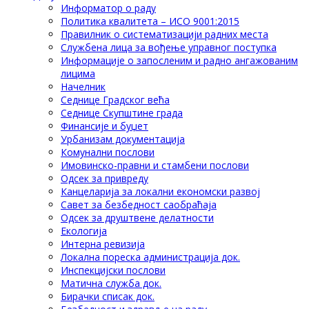
Информатор о раду
Политика квалитета – ИСО 9001:2015
Правилник о систематизацији радних места
Службена лица за вођење управног поступка
Информације о запосленим и радно ангажованим
лицима
Начелник
Седнице Градског већа
Седнице Скупштине града
Финансије и буџет
Урбанизам документација
Комунални послови
Имовинско-правни и стамбени послови
Одсек за привреду
Канцеларија за локални економски развој
Савет за безбедност саобраћаја
Одсек за друштвене делатности
Eкологија
Интерна ревизија
Локална пореска администрација док.
Инспекцијски послови
Матична служба док.
Бирачки списак док.