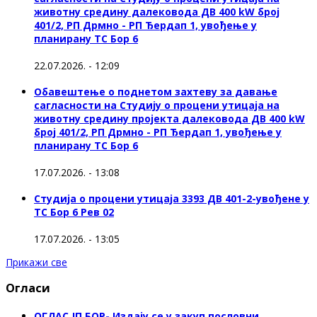
животну средину далековода ДВ 400 kW број
401/2, РП Дрмно - РП Ђердап 1, увођење у
планирану ТС Бор 6
22.07.2026. - 12:09
Обавештење о поднетом захтеву за давање
сагласности на Студију о процени утицаја на
животну средину пројекта далековода ДВ 400 kW
број 401/2, РП Дрмно - РП Ђердап 1, увођење у
планирану ТС Бор 6
17.07.2026. - 13:08
Студија о процени утицаја 3393 ДВ 401-2-увођене у
ТС Бор 6 Рев 02
17.07.2026. - 13:05
Прикажи све
Огласи
ОГЛАС ЈП БОР- Издају се у закуп пословни