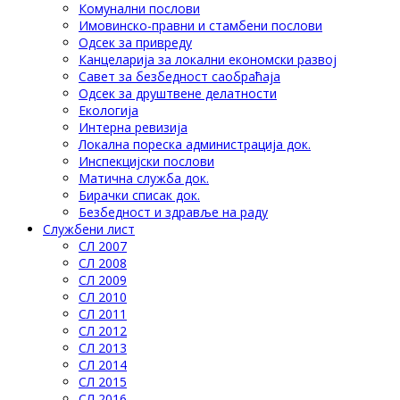
Комунални послови
Имовинско-правни и стамбени послови
Одсек за привреду
Канцеларија за локални економски развој
Савет за безбедност саобраћаја
Одсек за друштвене делатности
Eкологија
Интерна ревизија
Локална пореска администрација док.
Инспекцијски послови
Матична служба док.
Бирачки списак док.
Безбедност и здравље на раду
Службени лист
СЛ 2007
СЛ 2008
СЛ 2009
СЛ 2010
СЛ 2011
СЛ 2012
СЛ 2013
СЛ 2014
СЛ 2015
СЛ 2016