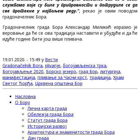
службама које су биле у приправности и потрудиле се да
све протекне у најбољем реду.”
, рекао је овим поводом
градоначелник Бора.
Градоначелник града Бора Александар Миликић изразио је
веровање да ће се ова традиција наставити и убудуће и да ће
идуће године бити још више пливача.
19.01.2020. - 15:49 у
Вести
Gradonačelnik Bora
,
plivanje
,
богојављенска трка
,
Богојављење 2020
,
Борско језеро
,
град Бор
,
литургија
,
манифестација
,
пливање за Часни крст
,
традиција
,
Храм
Светог Ђорђа
,
Црквена општина Бор
Насловна
О Бору
Лична карта града
Обележја града Бора
Статут града Бора
Историјски развој
Архитектура и знаменитости града Бора
Дан града