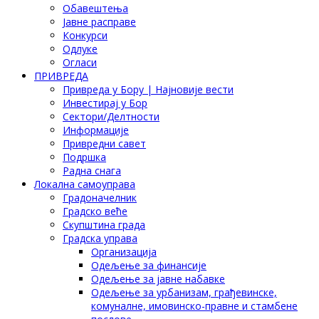
Обавештења
Јавне расправе
Конкурси
Одлуке
Огласи
ПРИВРЕДА
Привреда у Бору | Најновије вести
Инвестирај у Бор
Сектори/Делтности
Информације
Привредни савет
Подршка
Радна снага
Локална самоуправа
Градоначелник
Градско веће
Скупштина града
Градска управа
Организација
Одељење за финансије
Одељење за јавне набавке
Одељење за урбанизам, грађевинске,
комуналне, имовинско-правне и стамбене