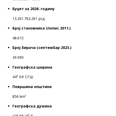
Буџет за 2026. годину
13.261.762.261 рсд
Број становника (попис 2011.)
48.615
Број бирача (септембар 2023.)
39.990
Географска ширина
44° 04′ СГШ
Површина општине
856 km²
Географска дужина
22° 05′ ИГД