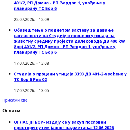
401/2, РП Дрмно - РП Ђердап 1, увођење у
планирану ТС Бор 6
22.07.2026. - 12:09
Обавештење о поднетом захтеву за давање
сагласности на Студију о процени утицаја на
животну средину пројекта далековода ДВ 400 kW
број 401/2, РП Дрмно - РП Ђердап 1, увођење у
планирану ТС Бор 6
17.07.2026. - 13:08
Студија о процени утицаја 3393 ДВ 401-2-увођене у
ТС Бор 6 Рев 02
17.07.2026. - 13:05
Прикажи све
Огласи
ОГЛАС ЈП БОР- Издају се у закуп пословни
простори путем јавног надметања 12.06.2026