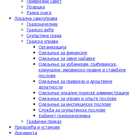
Привредни савет
Подршка
Радна снага
Локална самоуправа
Градоначелник
Градско веће
Скупштина града
Градска управа
Организација
Одељење за финансије
Одељење за јавне набавке
Одељење за урбанизам, грађевинске,
комуналне, имовинско-правне и стамбене
послове
Одељење за привреду и друштвене
делатности
Одељење локалне пореске администрације
Одељење за управу и опште послове
Одељење за инспекцијске послове
Служба за скупштинске послове
Кабинет градоначелника
Графички приказ
Предузећа и установе
Документа