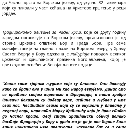
до Часног крста на Борском језеру, од укупно 32 такмичара
који су пливали у част сећања на Христово крштење у реци
Јордан.
Традиционално пливање за Часни крст
, које се другу годину
заредом организује на Борском језеру, организовано је од
стране Црквене општине Бор и Града Бора. Пре саме
манифестације на главној плажи на Борском језеру, у Храму
Светог Ђорђа у Бору одржана је
литургија
поводом великог
црквеног и хришћанског празника Богојављења, којој је
претходило освећење богојављенске водице.
“Хвала свим сјајним људима који су пливали. Они показују
како се брани оно у шта ми као народ верујемо. Данас смо
се вратили својим коренима и традицији, а наши храбри
пливачи показали су победу вере, истине и љубави у име
свих нас. Честитам свима који су се окушали у пливању у
леденој води, нарочито Марку Кртинићу који је први стигао
до Часног крста. Овај стари хришћански обичај полако
постаје традиција у Бору и драго ми је да је ове године било
више такмичара него претходне. Захвалио бих се и свим