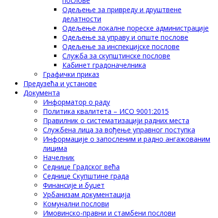
послове
Одељење за привреду и друштвене
делатности
Одељење локалне пореске администрације
Одељење за управу и опште послове
Одељење за инспекцијске послове
Служба за скупштинске послове
Кабинет градоначелника
Графички приказ
Предузећа и установе
Документа
Информатор о раду
Политика квалитета – ИСО 9001:2015
Правилник о систематизацији радних места
Службена лица за вођење управног поступка
Информације о запосленим и радно ангажованим
лицима
Начелник
Седнице Градског већа
Седнице Скупштине града
Финансије и буџет
Урбанизам документација
Комунални послови
Имовинско-правни и стамбени послови