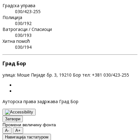
Градска управа
030/423-255
Полиција
030/192
Ватрогасци / Спасиоци
030/193
Хитна помоћ
030/194
Град Бор
улица: Моше Пијаде бр. 3, 19210 Бор тел: +381 030/423-255
Ауторска права задржава Град Бор
Затвори
Промени величину фонта
A-
A+
Навигација тастатуром