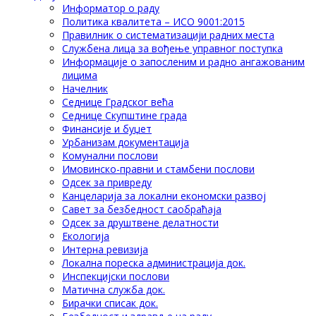
Информатор о раду
Политика квалитета – ИСО 9001:2015
Правилник о систематизацији радних места
Службена лица за вођење управног поступка
Информације о запосленим и радно ангажованим
лицима
Начелник
Седнице Градског већа
Седнице Скупштине града
Финансије и буџет
Урбанизам документација
Комунални послови
Имовинско-правни и стамбени послови
Одсек за привреду
Канцеларија за локални економски развој
Савет за безбедност саобраћаја
Одсек за друштвене делатности
Eкологија
Интерна ревизија
Локална пореска администрација док.
Инспекцијски послови
Матична служба док.
Бирачки списак док.