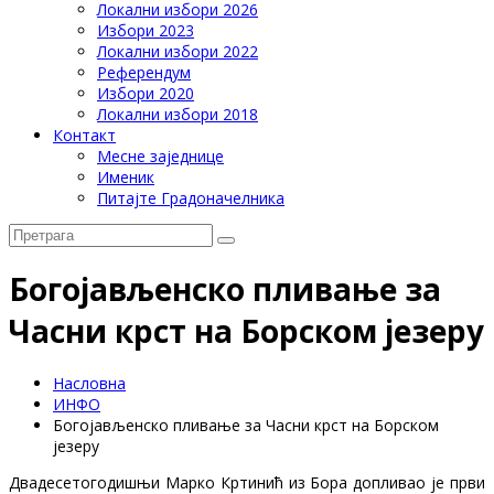
Локални избори 2026
Избори 2023
Локални избори 2022
Референдум
Избори 2020
Локални избори 2018
Контакт
Месне заједнице
Именик
Питајте Градоначелника
Богојављенско пливање за
Часни крст на Борском језеру
Насловна
ИНФО
Богојављенско пливање за Часни крст на Борском
језеру
Двадесетогодишњи Марко Кртинић из Бора допливао је први