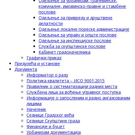
Одељење за урбанизам, грађевинске,
комуналне, имовинско-правне и стамбене
послове
Одељење за привреду и друштвене
делатности
Одељење локалне пореске администрације
Одељење за управу и опште послове
Одељење за инспекцијске послове
Служба за скупштинске послове
Кабинет градоначелника
Графички приказ
Предузећа и установе
Документа
Информатор о раду
Политика квалитета – ИСО 9001:2015
Правилник о систематизацији радних места
Службена лица за вођење управног поступка
Информације о запосленим и радно ангажованим
лицима
Начелник
Седнице Градског већа
Седнице Скупштине града
Финансије и буџет
Урбанизам документација