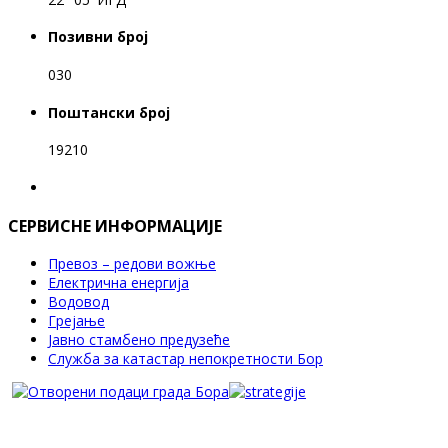
Позивни број
030
Поштански број
19210
СЕРВИСНЕ ИНФОРМАЦИЈЕ
Превоз – редови вожње
Електрична енергија
Водовод
Грејање
Јавно стамбено предузеће
Служба за катастар непокретности Бор