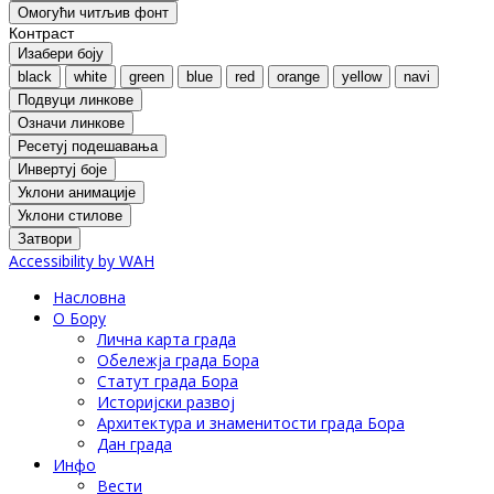
Oмогући читљив фонт
Контраст
Изабери боју
black
white
green
blue
red
orange
yellow
navi
Подвуци линкове
Означи линкове
Ресетуј подешавања
Инвертуј боје
Уклони анимације
Уклони стилове
Затвори
Accessibility by WAH
Насловна
О Бору
Лична карта града
Обележја града Бора
Статут града Бора
Историјски развој
Архитектура и знаменитости града Бора
Дан града
Инфо
Вести