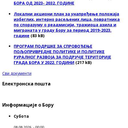
БОРА ОД 2023- 2032. ГОДИНЕ
Локални акциони план за унапређење положаја
избеглих, интерно расељених лица, повратника
по споразуму о реадмисији, тражиоца азила и
миграната у граду Бору за период 2019-2023.
године
(83 kB)
ПРОГРАМ ПОДРШКЕ ЗА СПРОВОЂЕЊЕ
ПОЉОПРИВРЕДНЕ ПОЛИТИКЕ И ПОЛИТИКЕ
РУРАЛНОГ РАЗВОЈА ЗА ПОДРУЧЈЕ ТЕРИТОРИЈЕ
ГРАДА БОРА У 2022. ГОДИНИ
(217 kB)
Сви документи
Електронска пошта
Информације о Бору
Субота
08.08.2026. - 00:00