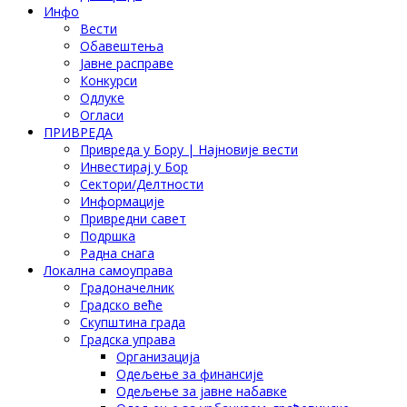
Инфо
Вести
Обавештења
Јавне расправе
Конкурси
Одлуке
Огласи
ПРИВРЕДА
Привреда у Бору | Најновије вести
Инвестирај у Бор
Сектори/Делтности
Информације
Привредни савет
Подршка
Радна снага
Локална самоуправа
Градоначелник
Градско веће
Скупштина града
Градска управа
Организација
Одељење за финансије
Одељење за јавне набавке