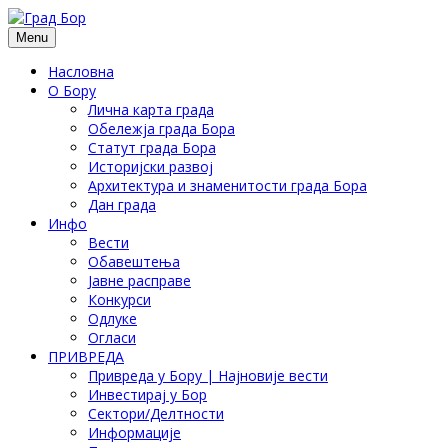
Menu
Насловна
О Бору
Лична карта града
Обележја града Бора
Статут града Бора
Историјски развој
Архитектура и знаменитости града Бора
Дан града
Инфо
Вести
Обавештења
Јавне расправе
Конкурси
Одлуке
Огласи
ПРИВРЕДА
Привреда у Бору | Најновије вести
Инвестирај у Бор
Сектори/Делтности
Информације