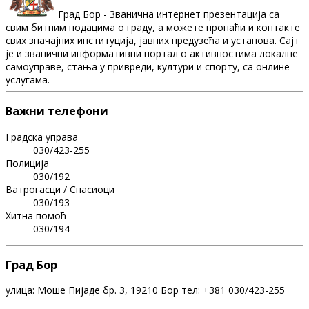
Град Бор - Званична интернет презентација са
свим битним подацима о граду, а можете пронаћи и контакте
свих значајних институција, јавних предузећа и установа. Сајт
је и званични информативни портал о активностима локалне
самоуправе, стања у привреди, култури и спорту, са онлине
услугама.
Важни телефони
Градска управа
030/423-255
Полиција
030/192
Ватрогасци / Спасиоци
030/193
Хитна помоћ
030/194
Град Бор
улица: Моше Пијаде бр. 3, 19210 Бор тел: +381 030/423-255