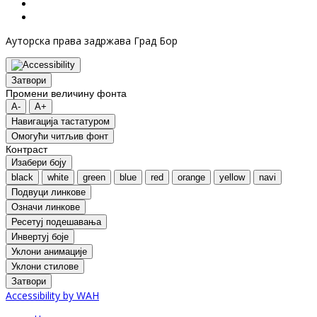
Ауторска права задржава Град Бор
Затвори
Промени величину фонта
A-
A+
Навигација тастатуром
Oмогући читљив фонт
Контраст
Изабери боју
black
white
green
blue
red
orange
yellow
navi
Подвуци линкове
Означи линкове
Ресетуј подешавања
Инвертуј боје
Уклони анимације
Уклони стилове
Затвори
Accessibility by WAH