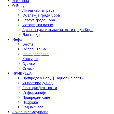
Насловна
О Бору
Лична карта града
Обележја града Бора
Статут града Бора
Историјски развој
Архитектура и знаменитости града Бора
Дан града
Инфо
Вести
Обавештења
Јавне расправе
Конкурси
Одлуке
Огласи
ПРИВРЕДА
Привреда у Бору | Најновије вести
Инвестирај у Бор
Сектори/Делтности
Информације
Привредни савет
Подршка
Радна снага
Локална самоуправа