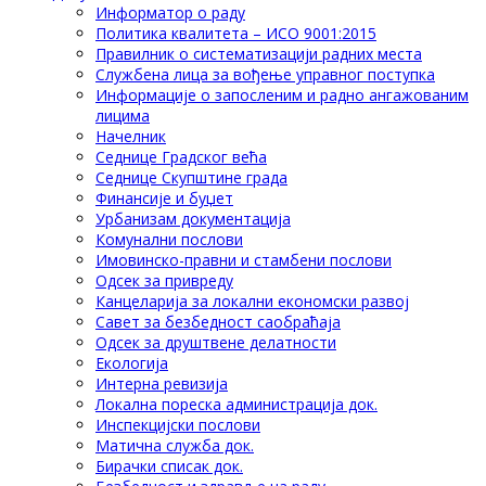
Информатор о раду
Политика квалитета – ИСО 9001:2015
Правилник о систематизацији радних места
Службена лица за вођење управног поступка
Информације о запосленим и радно ангажованим
лицима
Начелник
Седнице Градског већа
Седнице Скупштине града
Финансије и буџет
Урбанизам документација
Комунални послови
Имовинско-правни и стамбени послови
Одсек за привреду
Канцеларија за локални економски развој
Савет за безбедност саобраћаја
Одсек за друштвене делатности
Eкологија
Интерна ревизија
Локална пореска администрација док.
Инспекцијски послови
Матична служба док.
Бирачки списак док.