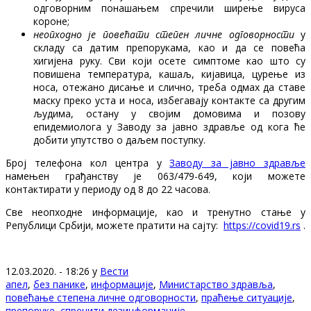
одговорним понашањем спречили ширење вируса
короне;
неопходно је повећати степен личне одговорности
у
складу са датим препорукама, као и да се повећа
хигијена руку. Сви који осете симптоме као што су
повишена температура, кашаљ, кијавица, цурење из
носа, отежано дисање и слично, треба одмах да ставе
маску преко уста и носа, избегавају контакте са другим
људима, остану у својим домовима и позову
епидемиолога у Заводу за јавно здравље од кога ће
добити упутство о даљем поступку.
Број телефона кол центра у
Заводу за јавно здравље
намењен грађанству је 063/479-649, који можете
контактирати у периоду од 8 до 22 часова.
Све неопходне информације, као и тренутно стање у
Републици Србији, можете пратити на сајту:
https://covid19.rs
.
12.03.2020. - 18:26 у
Вести
апел
,
без панике
,
информације
,
Министарство здравља
,
повећање степена личне одговорности
,
праћење ситуације
,
препоруке
,
спречити дезинформације