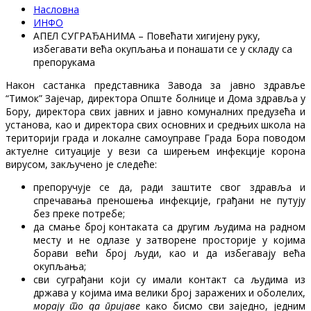
Насловна
ИНФО
АПЕЛ СУГРАЂАНИМА – Повећати хигијену руку,
избегавати већа окупљања и понашати се у складу са
препорукама
Након састанка представника Завода за јавно здравље
“Тимок” Зајечар, директора Опште болнице и Дома здравља у
Бору, директора свих јавних и јавно комуналних предузећа и
установа, као и директора свих основних и средњих школа на
територији града и локалне самоуправе Града Бора поводом
актуелне ситуације у вези са ширењем инфекције корона
вирусом, закључено је следеће:
препоручује се да, ради заштите свог здравља и
спречавања преношења инфекције, грађани не путују
без преке потребе;
да смање број контаката са другим људима на радном
месту и не одлазе у затворене просторије у којима
борави већи број људи, као и да избегавају већа
окупљања;
сви суграђани који су имали контакт са људима из
држава у којима има велики број заражених и оболелих,
морају то да пријаве
како бисмо сви заједно, једним