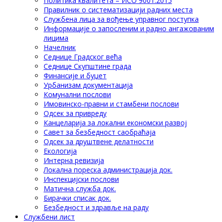
Политика квалитета – ИСО 9001:2015
Правилник о систематизацији радних места
Службена лица за вођење управног поступка
Информације о запосленим и радно ангажованим
лицима
Начелник
Седнице Градског већа
Седнице Скупштине града
Финансије и буџет
Урбанизам документација
Комунални послови
Имовинско-правни и стамбени послови
Одсек за привреду
Канцеларија за локални економски развој
Савет за безбедност саобраћаја
Одсек за друштвене делатности
Eкологија
Интерна ревизија
Локална пореска администрација док.
Инспекцијски послови
Матична служба док.
Бирачки списак док.
Безбедност и здравље на раду
Службени лист