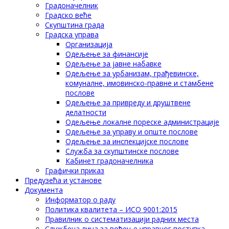
Градоначелник
Градско веће
Скупштина града
Градска управа
Организација
Одељење за финансије
Одељење за јавне набавке
Одељење за урбанизам, грађевинске,
комуналне, имовинско-правне и стамбене
послове
Одељење за привреду и друштвене
делатности
Одељење локалне пореске администрације
Одељење за управу и опште послове
Одељење за инспекцијске послове
Служба за скупштинске послове
Кабинет градоначелника
Графички приказ
Предузећа и установе
Документа
Информатор о раду
Политика квалитета – ИСО 9001:2015
Правилник о систематизацији радних места
Службена лица за вођење управног поступка