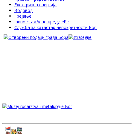
Електрична енергија
Водовод
Грејање
Јавно стамбено предузеће
Служба за катастар непокретности Бор