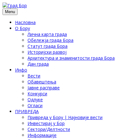
Menu
Насловна
О Бору
Лична карта града
Обележја града Бора
Статут града Бора
Историјски развој
Архитектура и знаменитости града Бора
Дан града
Инфо
Вести
Обавештења
Јавне расправе
Конкурси
Одлуке
Огласи
ПРИВРЕДА
Привреда у Бору | Најновије вести
Инвестирај у Бор
Сектори/Делтности
Информације