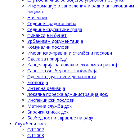
Информације о запосленим и радно ангажованим
лицима
Начелник
Седнице Градског већа
Седнице Скупштине града
Финансије и буџет
Урбанизам документација
Комунални послови
Имовинско-правни и стамбени послови
Одсек за привреду
Канцеларија за локални економски развој
Савет за безбедност саобраћаја
Одсек за друштвене делатности
Eкологија
Интерна ревизија
Локална пореска администрација док.
Инспекцијски послови
Матична служба док.
Бирачки списак док.
Безбедност и здравље на раду
Службени лист
СЛ 2007
СЛ 2008