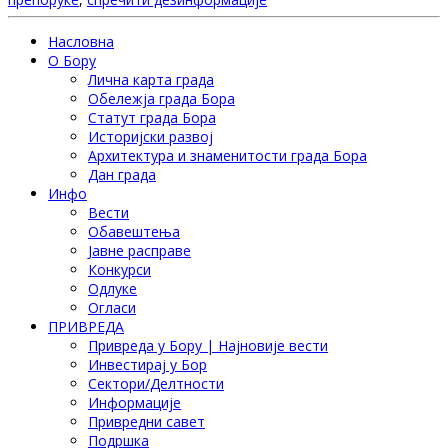
Насловна
О Бору
Лична карта града
Обележја града Бора
Статут града Бора
Историјски развој
Архитектура и знаменитости града Бора
Дан града
Инфо
Вести
Обавештења
Јавне расправе
Конкурси
Одлуке
Огласи
ПРИВРЕДА
Привреда у Бору | Најновије вести
Инвестирај у Бор
Сектори/Делтности
Информације
Привредни савет
Подршка