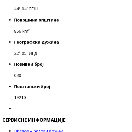
44° 04′ СГШ
Површина општине
856 km²
Географска дужина
22° 05′ ИГД
Позивни број
030
Поштански број
19210
СЕРВИСНЕ ИНФОРМАЦИЈЕ
Превоз – редови вожње