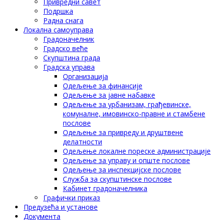
Привредни савет
Подршка
Радна снага
Локална самоуправа
Градоначелник
Градско веће
Скупштина града
Градска управа
Организација
Одељење за финансије
Одељење за јавне набавке
Одељење за урбанизам, грађевинске,
комуналне, имовинско-правне и стамбене
послове
Одељење за привреду и друштвене
делатности
Одељење локалне пореске администрације
Одељење за управу и опште послове
Одељење за инспекцијске послове
Служба за скупштинске послове
Кабинет градоначелника
Графички приказ
Предузећа и установе
Документа