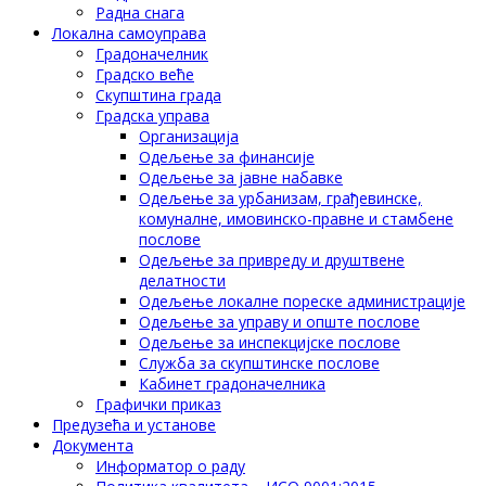
Радна снага
Локална самоуправа
Градоначелник
Градско веће
Скупштина града
Градска управа
Организација
Одељење за финансије
Одељење за јавне набавке
Одељење за урбанизам, грађевинске,
комуналне, имовинско-правне и стамбене
послове
Одељење за привреду и друштвене
делатности
Одељење локалне пореске администрације
Одељење за управу и опште послове
Одељење за инспекцијске послове
Служба за скупштинске послове
Кабинет градоначелника
Графички приказ
Предузећа и установе
Документа
Информатор о раду