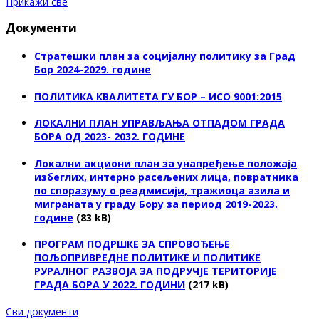
Прикажи све
Документи
Стратешки план за социјалну политику за Град
Бор 2024-2029. године
ПОЛИТИКА КВАЛИТЕТА ГУ БОР – ИСО 9001:2015
ЛОКАЛНИ ПЛАН УПРАВЉАЊА ОТПАДОМ ГРАДА
БОРА ОД 2023- 2032. ГОДИНЕ
Локални акциони план за унапређење положаја
избеглих, интерно расељених лица, повратника
по споразуму о реадмисији, тражиоца азила и
миграната у граду Бору за период 2019-2023.
године
(83 kB)
ПРОГРАМ ПОДРШКЕ ЗА СПРОВОЂЕЊЕ
ПОЉОПРИВРЕДНЕ ПОЛИТИКЕ И ПОЛИТИКЕ
РУРАЛНОГ РАЗВОЈА ЗА ПОДРУЧЈЕ ТЕРИТОРИЈЕ
ГРАДА БОРА У 2022. ГОДИНИ
(217 kB)
Сви документи