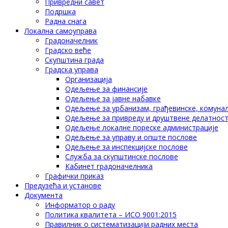
Привредни савет
Подршка
Радна снага
Локална самоуправа
Градоначелник
Градско веће
Скупштина града
Градска управа
Организација
Одељење за финансије
Одељење за јавне набавке
Одељење за урбанизам, грађевинске, комунал
Одељење за привреду и друштвене делатнос
Одељење локалне пореске администрације
Одељење за управу и опште послове
Одељење за инспекцијске послове
Служба за скупштинске послове
Кабинет градоначелника
Графички приказ
Предузећа и установе
Документа
Информатор о раду
Политика квалитета – ИСО 9001:2015
Правилник о систематизацији радних места