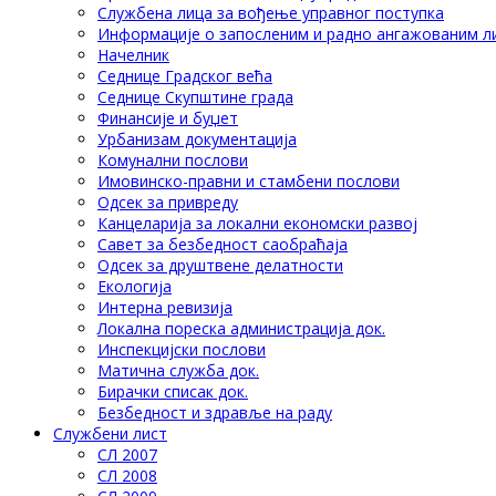
Службена лица за вођење управног поступка
Информације о запосленим и радно ангажованим л
Начелник
Седнице Градског већа
Седнице Скупштине града
Финансије и буџет
Урбанизам документација
Комунални послови
Имовинско-правни и стамбени послови
Одсек за привреду
Канцеларија за локални економски развој
Савет за безбедност саобраћаја
Одсек за друштвене делатности
Eкологија
Интерна ревизија
Локална пореска администрација док.
Инспекцијски послови
Матична служба док.
Бирачки списак док.
Безбедност и здравље на раду
Службени лист
СЛ 2007
СЛ 2008