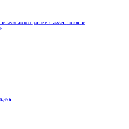
не, имовинско-правне и стамбене послове
ти
ицима