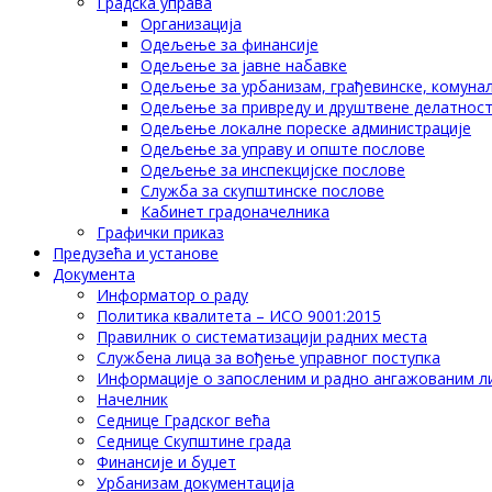
Градска управа
Организација
Одељење за финансије
Одељење за јавне набавке
Одељење за урбанизам, грађевинске, комунал
Одељење за привреду и друштвене делатнос
Одељење локалне пореске администрације
Одељење за управу и опште послове
Одељење за инспекцијске послове
Служба за скупштинске послове
Кабинет градоначелника
Графички приказ
Предузећа и установе
Документа
Информатор о раду
Политика квалитета – ИСО 9001:2015
Правилник о систематизацији радних места
Службена лица за вођење управног поступка
Информације о запосленим и радно ангажованим л
Начелник
Седнице Градског већа
Седнице Скупштине града
Финансије и буџет
Урбанизам документација