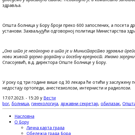
здравља.
Општа болница у Бору броји преко 600 запослених, а посета д
установи. Захваљујући одговорној политици Министарства здра
„
Оно што је неопходно а што је и Министарство здравља препозн
нови живот дајемо додатну и посебну вредност. Имамо заједни
Спасојевић, в.д. директора Опште болнице у Бору.
У року од три године више од 30 лекара ће отићи у заслужену п
недостају ортопеди, анестезиолози, интернисти и радиолози.
17.07.2023. - 15:20 у
Вести
bor
,
болница
,
гинекологија
,
државни секретар
,
обилазак
,
Општа
Насловна
О Бору
Лична карта града
Обележја града Бора