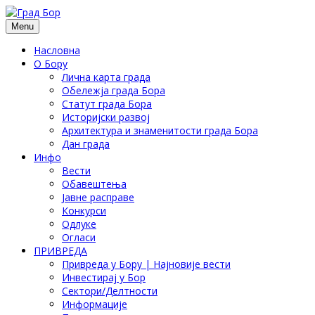
Menu
Насловна
О Бору
Лична карта града
Обележја града Бора
Статут града Бора
Историјски развој
Архитектура и знаменитости града Бора
Дан града
Инфо
Вести
Обавештења
Јавне расправе
Конкурси
Одлуке
Огласи
ПРИВРЕДА
Привреда у Бору | Најновије вести
Инвестирај у Бор
Сектори/Делтности
Информације