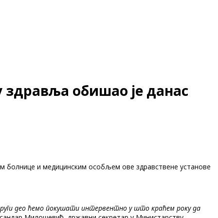
 здравља обишао је данас
ом болнице и медицинским особљем ове здравствене установе
 други део ћемо покушати интервентно у што краћем року да
ександар Милошевић, државни секретар у Министарству