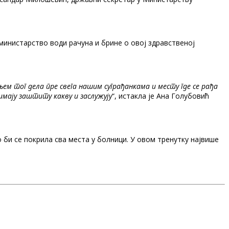
министарство води рачуна и брине о овој здравственој
м тог дела пре свега нашим суграђанкама и месту где се рађа
мају заштиту какву и заслужују
“, истакла је Ана Голубовић
о би се покрила сва места у болници. У овом тренутку највише