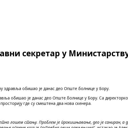
вни секретар у Министарству
у здравља обишао је данас део Опште болнице у Бору.
авља обишао је данас део Опште болнице у Бору. Са директорк
просторију где су смештена два нова скенера.
зетно лошем стању. Проблем је прокишњавање, део је саниран, а
авање опреме која је потребна овим одељењима
“, истакао је Ал