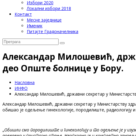
Избори 2020
Локални избори 2018
Контакт
Месне заједнице
Именик
Питајте Градоначелника
Александар Милошевић, држа
део Опште болнице у Бору.
Насловна
ИНФО
Александар Милошевић, државни секретар у Министарств
Александар Милошевић, државни секретар у Министарству здр
обишао је одељење гинекологије, породилиште, радиологију и 
„
Обишли смо породилиште и гинекологију и то одељење је у изу
доведемо у пристојно стање. Неопходно је и комплетно зановљ