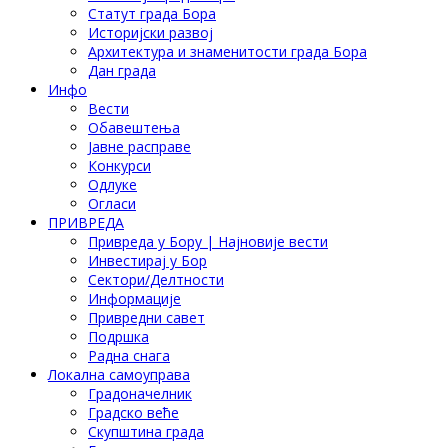
Статут града Бора
Историјски развој
Архитектура и знаменитости града Бора
Дан града
Инфо
Вести
Обавештења
Јавне расправе
Конкурси
Одлуке
Огласи
ПРИВРЕДА
Привреда у Бору | Најновије вести
Инвестирај у Бор
Сектори/Делтности
Информације
Привредни савет
Подршка
Радна снага
Локална самоуправа
Градоначелник
Градско веће
Скупштина града