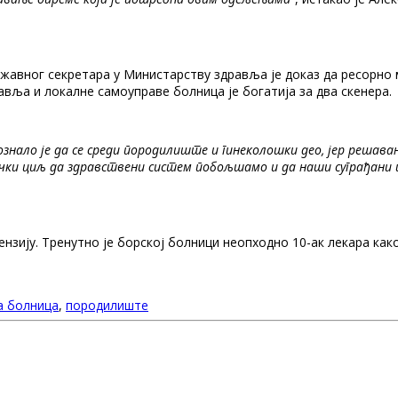
ржавног секретара у Министарству здравља је доказ да ресорно 
вља и локалне самоуправе болница је богатија за два скенера.
ало је да се среди породилиште и гинеколошки део, јер решавање
чки циљ да здравствени систем побољшамо и да наши суграђани и
ензију. Тренутно је борској болници неопходно 10-ак лекара как
 болница
,
породилиште