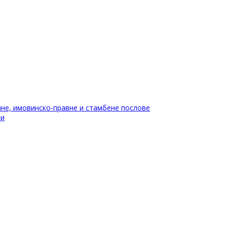
не, имовинско-правне и стамбене послове
ти