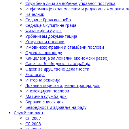
Службена лица за вођење управног поступка
Информације о запосленим и радно ангажованим л
Начелник
Седнице Градског већа
Седнице Скупштине града
Финансије и буџет
Урбанизам документација
Комунални послови
Имовинско-правни и стамбени послови
Одсек за привреду
Канцеларија за локални економски развој
Савет за безбедност саобраћаја
Одсек за друштвене делатности
Eкологија
Интерна ревизија
Локална пореска администрација док.
Инспекцијски послови
Матична служба док.
Бирачки списак док.
Безбедност и здравље на раду
Службени лист
СЛ 2007
СЛ 2008