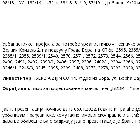
98/13 – УС, 132/14, 145/14, 83/18, 31/19, 37/19 – др. Закон, 9/20 
Урбанистичког пројекта за потребе урбанистичко – техничке 
Велики Кривељ 2, на подручју Града Бора, на КП бр. 2595, 2365/2,
2365/1, 2355, 2539/1, 2540, 2570, 2571, 2572, 2573, 2544, 2566, 25
2490, 2491, 2492, 2398/1, 2406, 2397, 2396, 2402/1, 2394, 3266, 32
3246/1, 3246/3, 3245, 2395, 2399, 2488, 3273, 3278, 3293, 3320, 
Инвеститор:
„SERBIA ZIJIN COPPER“ доо из Бора, ул. Ђорђа Ва
Обрађивач:
Биро за пројектовање и консалтинг „БИЗИНГ“ доо Н
Јавна презентација почиње дана 06.01.2022. године и трајаће 
урбанизам, грађевинске, комуналне, имовинско-правне и стамбен
давање обавештења о садржају јавне презентације је Драган Јел