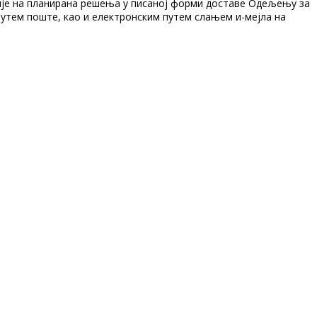
стије на планирана решења у писаној форми доставе Одељењу за
путем поште, као и електронским путем слањем и-мејла на