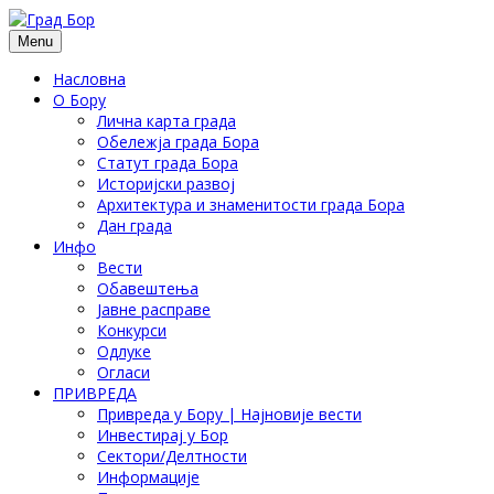
Menu
Насловна
О Бору
Лична карта града
Обележја града Бора
Статут града Бора
Историјски развој
Архитектура и знаменитости града Бора
Дан града
Инфо
Вести
Обавештења
Јавне расправе
Конкурси
Одлуке
Огласи
ПРИВРЕДА
Привреда у Бору | Најновије вести
Инвестирај у Бор
Сектори/Делтности
Информације