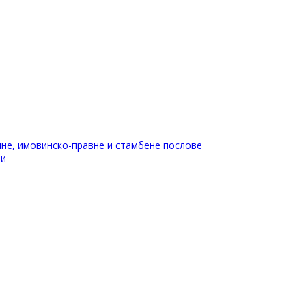
не, имовинско-правне и стамбене послове
ти