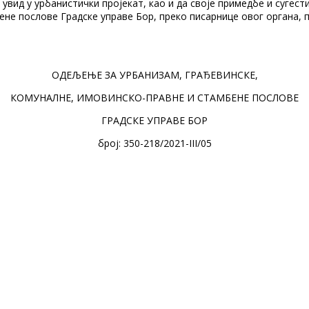
 увид у урбанистички пројекaт, као и да своје примедбе и суге
ене послове Градске управе Бор, преко писарнице овог органа, 
ОДЕЉЕЊЕ ЗА УРБАНИЗАМ, ГРАЂЕВИНСКЕ,
КОМУНАЛНЕ, ИМОВИНСКО-ПРАВНЕ И СТАМБЕНЕ ПОСЛОВЕ
ГРАДСКЕ УПРАВЕ БОР
број: 350-218/2021-III/05