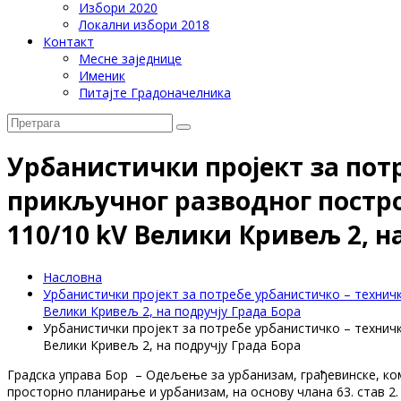
Избори 2020
Локални избори 2018
Контакт
Месне заједнице
Именик
Питајте Градоначелника
Урбанистички пројект за пот
прикључног разводног постро
110/10 kV Велики Кривељ 2, н
Насловна
Урбанистички пројект за потребе урбанистичко – технич
Велики Кривељ 2, на подручју Града Бора
Урбанистички пројект за потребе урбанистичко – технич
Велики Кривељ 2, на подручју Града Бора
Градска управа Бор – Одељење за урбанизам, грађевинске, ко
просторно планирање и урбанизам, на основу члана 63. став 2. За