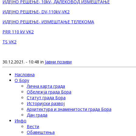
ИДЕЈНО РЕШЕЊЕ- 10kV- ДАЛЕКОВОД ИЗМЕШТАЊЕ
ИДЕЈНО РЕШЕЊЕ- DV-110kV-VK2
ИДЕЈНО РЕШЕЊЕ- ИЗМЕШТАЊЕ ТЕЛЕКОМА
PRR 110 kV VK2
TS VK2
30.12.2021. - 10:48 in
Јавни позиви
Насловна
О Бору
Лична карта града
Обележја града Бора
Статут града Бора
Историјски развој
Архитектура и знаменитости града Бора
Дан града
Инфо
Вести
Обавештења