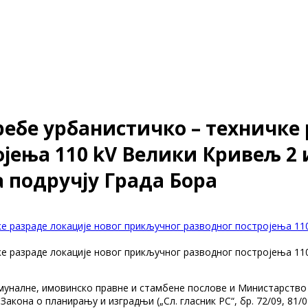
ребе урбанистичко – техничке 
јења 110 kV Велики Кривељ 2
а подручју Града Бора
ке разраде локације новог прикључног разводног постројења 11
ке разраде локације новог прикључног разводног постројења 11
муналне, имовинско правне и стамбене послове и Министарство 
кона о планирању и изградњи („Сл. гласник РС“, бр. 72/09, 81/09 