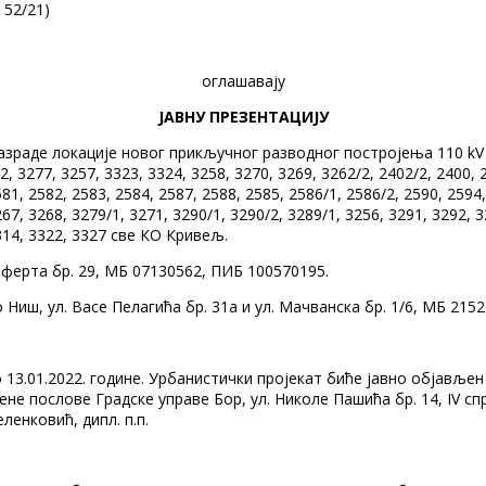
и 52/21)
оглашавају
ЈАВНУ ПРЕЗЕНТАЦИЈУ
разраде локације новог прикључног разводног постројења 110 k
 3277, 3257, 3323, 3324, 3258, 3270, 3269, 3262/2, 2402/2, 2400, 2
81, 2582, 2583, 2584, 2587, 2588, 2585, 2586/1, 2586/2, 2590, 2594,
67, 3268, 3279/1, 3271, 3290/1, 3290/2, 3289/1, 3256, 3291, 3292, 3
3314, 3322, 3327 све КО Кривељ.
јферта бр. 29, МБ 07130562, ПИБ 100570195.
иш, ул. Васе Пелагића бр. 31а и ул. Мачванска бр. 1/6, МБ 215
до 13.01.2022. године. Урбанистички пројекат биће јавно објављ
е послове Градске управе Бор, ул. Николе Пашића бр. 14, IV спр
енковић, дипл. п.п.