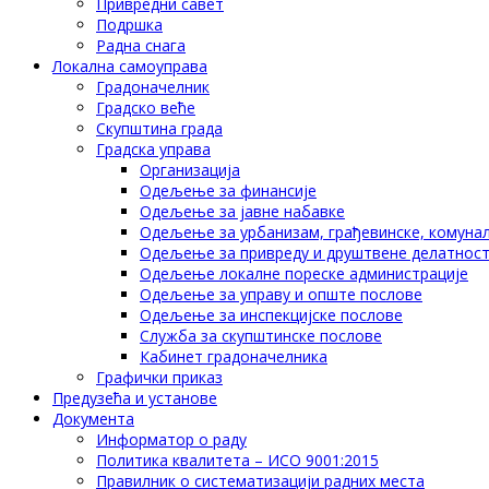
Привредни савет
Подршка
Радна снага
Локална самоуправа
Градоначелник
Градско веће
Скупштина града
Градска управа
Организација
Одељење за финансије
Одељење за јавне набавке
Одељење за урбанизам, грађевинске, комунал
Одељење за привреду и друштвене делатнос
Одељење локалне пореске администрације
Одељење за управу и опште послове
Одељење за инспекцијске послове
Служба за скупштинске послове
Кабинет градоначелника
Графички приказ
Предузећа и установе
Документа
Информатор о раду
Политика квалитета – ИСО 9001:2015
Правилник о систематизацији радних места