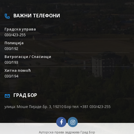
ВАЖНИ ТЕЛЕФОНИ
Градска управа
030/423-255
Полиција
030/192
Ватрогасци / Спасиоци
030/193
Хитна помоћ
030/194
ГРАД БОР
улица: Моше Пијаде бр. 3, 19210 Бор тел: +381 030/423-255
Ауторска права задржава Град Бор