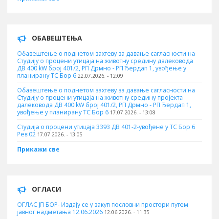
ОБАВЕШТЕЊА
Обавештење о поднетом захтеву за давање сагласности на
Студију о процени утицаја на животну средину далековода
ДВ 400 kW број 401/2, РП Дрмно - РП Ђердап 1, увођење у
планирану ТС Бор 6
22.07.2026. - 12:09
Обавештење о поднетом захтеву за давање сагласности на
Студију о процени утицаја на животну средину пројекта
далековода ДВ 400 kW број 401/2, РП Дрмно - РП Ђердап 1,
увођење у планирану ТС Бор 6
17.07.2026. - 13:08
Студија о процени утицаја 3393 ДВ 401-2-увођене у ТС Бор 6
Рев 02
17.07.2026. - 13:05
Прикажи све
ОГЛАСИ
ОГЛАС ЈП БОР- Издају се у закуп пословни простори путем
јавног надметања 12.06.2026
12.06.2026. - 11:35