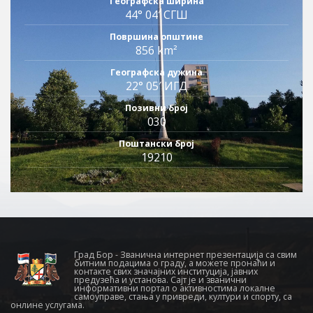
Географска ширина
44° 04′ СГШ
Површина општине
856 km²
Географска дужина
22° 05′ ИГД
Позивни број
030
Поштански број
19210
Град Бор - Званична интернет презентација са свим
битним подацима о граду, а можете пронаћи и
контакте свих значајних институција, јавних
предузећа и установа. Сајт је и званични
информативни портал о активностима локалне
самоуправе, стања у привреди, култури и спорту, са
онлине услугама.