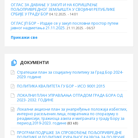
ОГЛАС ЗА ДАВАЊЕ У ЗАКУП И НА КОРИШЋЕЊЕ
ПОЉОПРИВРЕДНОГ ЗЕМЉИШТА У СВОЈИНИ РЕПУБЛИКЕ
СРБИЈЕ У ГРАДУ БОР
04.12.2025. - 14:01
ОГЛАС ЈП БОР – Издаје се у закуп пословни простор путем
јавног надметања 21.11.2025.
21.11.2025. - 06:57
Прикажи све
ДОКУМЕНТИ
Стратешки план за социјалну политику за Град Бор 2024-
2029. године
ПОЛИТИКА КВАЛИТЕТА ГУ БОР – ИСО 9001:2015
ЛОКАЛНИ ПЛАН УПРАВЉАЊА ОТПАДОМ ГРАДА БОРА ОД
2023- 2032. ГОДИНЕ
Локални акциони план за унапређење положаја избеглих,
интерно расељених лица, повратника по споразуму о
реадмисији, тражиоца азила и миграната у граду Бору за
период 2019-2023. године
(83 kB)
ПРОГРАМ ПОДРШКЕ ЗА СПРОВОЂЕЊЕ ПОЉОПРИВРЕДНЕ
ПОЛИТИКЕ И ПОЛИТИКЕ РУРАЛНОГ РАЗВОЈА ЗА ПОДРУЧЈЕ