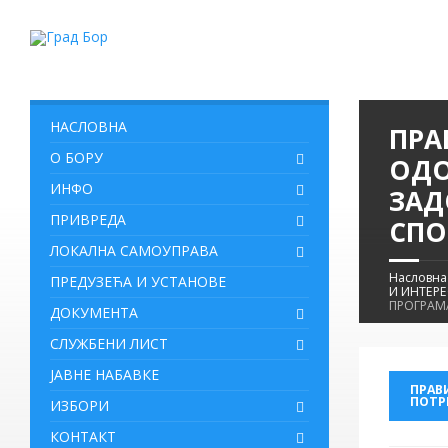
НАСЛОВНА
ПРА
О БОРУ
ОДО
ИНФО
ЗАД
ПРИВРЕДА
СПО
ЛОКАЛНА САМОУПРАВА
Насловна
ПРЕДУЗЕЋА И УСТАНОВЕ
И ИНТЕРЕ
ПРОГРАМА
ДОКУМЕНТА
СЛУЖБЕНИ ЛИСТ
ЈАВНЕ НАБАВКЕ
ПРАВ
ПОТРЕ
ИЗБОРИ
КОНТАКТ