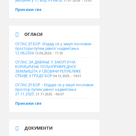
увођене у ТС Бор 6 Рев 02
17.07.2026. - 13:05
Прикажи све
ОГЛАСИ
ОГЛАС ЈП БОР- Издају се у закуп пословни
простори путем јавног надметања
12.06.2026
12.06.2026. - 11:35
ОГЛАС ЗА ДАВАЊЕ У ЗАКУП И НА
КОРИШЋЕЊЕ ПОЉОПРИВРЕДНОГ
ЗЕМЉИШТА У СВОЈИНИ РЕПУБЛИКЕ
СРБИЈЕ У ГРАДУ БОР
04.12.2025. - 14:01
ОГЛАС ЈП БОР – Издаје се у закуп пословни
простор путем јавног надметања
21.11.2025.
21.11.2025. - 06:57
Прикажи све
ДОКУМЕНТИ