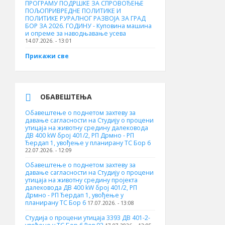
ПРОГРАМУ ПОДРШКЕ ЗА СПРОВОЂЕЊЕ
ПОЉОПРИВРЕДНЕ ПОЛИТИКЕ И
ПОЛИТИКЕ РУРАЛНОГ РАЗВОЈА ЗА ГРАД
БОР ЗА 2026. ГОДИНУ - Куповина машина
и опреме за наводњавање усева
14.07.2026. - 13:01
Прикажи све
ОБАВЕШТЕЊА
Обавештење о поднетом захтеву за
давање сагласности на Студију о процени
утицаја на животну средину далековода
ДВ 400 kW број 401/2, РП Дрмно - РП
Ђердап 1, увођење у планирану ТС Бор 6
22.07.2026. - 12:09
Обавештење о поднетом захтеву за
давање сагласности на Студију о процени
утицаја на животну средину пројекта
далековода ДВ 400 kW број 401/2, РП
Дрмно - РП Ђердап 1, увођење у
планирану ТС Бор 6
17.07.2026. - 13:08
Студија о процени утицаја 3393 ДВ 401-2-