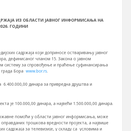
ДРЖАЈА ИЗ ОБЛАСТИ JАВНОГ ИНФОРМИСАЊА НА
2026. ГОДИНИ
дијских садржаја који доприносе остваривању јавног
ра, дефинисаног чланом 15. Закона о јавном
ом систему за спровођење и праћење суфинансирања
у града Бора
www.bor.rs
.
а 6.400.000,00 динара за привредна друштва и
а је 100.000,00 динара, а највећи 1.500.000,00 динара.
 државне помоћи у области јавног информисања, може
% оправданих трошкова вредности пројекта, а највише
их садржаја за телевизије, у складу са условима и