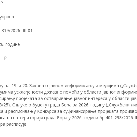
ОР
 управа
- 319/2026–III-01
26. године
 Р
у чл. 19. и 20. Закона о јавном информисању и медијима („Службе
умима усклађености државне помоћи у области јавног информисањ
ирању пројеката за остваривање јавног интереса у области јав
8/25), Одлуке о буџету града Бора за 2026. годину („Службени ли
ва и расписивању Конкурса за суфинансирање пројеката произво
ања на територији града Бора у 2026. години бр.401-298/2026-III
ра расписује