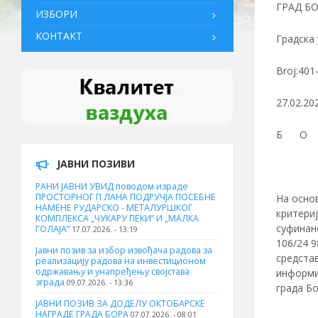
ГРАД Б
ИЗБОРИ
КОНТАКТ
Градска
Broj:401
27.02.20
Б O
ЈАВНИ ПОЗИВИ
РАНИ ЈАВНИ УВИД поводом израде
ПРОСТОРНОГ П ЛАНА ПОДРУЧЈА ПОСЕБНЕ
На основ
НАМЕНЕ РУДАРСКО - МЕТАЛУРШКОГ
критериј
КОМПЛЕКСА „ЧУКАРУ ПЕКИ” И „МАЛКА
суфинанс
ГОЛАЈА”
17.07.2026. - 13:19
106/24 9
Јавни позив за избор извођача радова за
средста
реализацију радова на инвестиционом
одржавању и унапређењу својстава
информис
зграда
09.07.2026. - 13:36
града Бо
ЈАВНИ ПОЗИВ ЗА ДОДЕЛУ ОКТOБАРСКЕ
НАГРАДЕ ГРАДА БОРА
07.07.2026. - 08:01