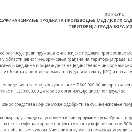
КОНКУРС
 СУФИНАНСИРАЊЕ ПРОJЕКАТА ПРОИЗВОДЊЕ МЕДИЈСКИХ СА
ТЕРИТОРИЈИ ГРАДА БОРА У 
 се расписује ради пружања финансијске подршке производње ме
 у области јавног информисања грађана на територији града Бо
сању и медијима и објављује се на Јединственом информацион
а у области јавног информисања (у даљем тексту ЈИС) и на сајт
 опредељена за овај конкурс износе 7.600.000,00 динара, од чег
нике и 1.200.000,00 динара за организације цивилног друштва.
износ средстава који се може одобрити за суфинансирање пројект
 конкурса, у складу са условима и критеријумима усклађености
захтев за суфинансирање пројекта у износу који не прелази 80
а утврђеног конкурсом. Учесник конкурса за производњу медијск