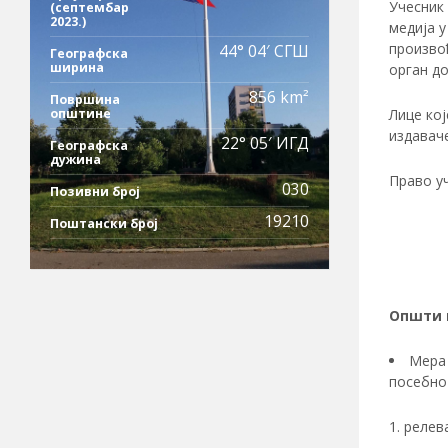
Учесник 
(септембар
2023.)
медија у
произвођ
44° 04′ СГШ
Географска
ширина
орган до
856 km²
Површина
Лице кој
општине
издаваче
22° 05′ ИГД
Географска
дужина
Право у
030
Позивни број
19210
Поштански број
Општи 
Мера 
посебно 
релева