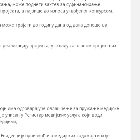
сања, може поднети захтев за суфинансирање
пројекта, а највише до износа утврђеног конкурсом.
ија може трајати до годину дана од дана доношења
реализацију пројекта, у складу са планом пројектних
 и који има одговарајуће овлашћење за пружање медијске
је уписан у Регистар медијских услуга који води
едијима;
у Евиденцију произвођача медијских садржаја и које