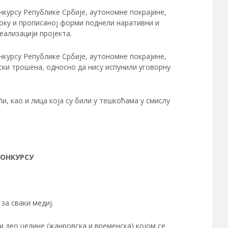
нкурсу Републике Србије, аутономне покрајине,
оку и прописаној форми поднели наративни и
еализацији пројекта.
нкурсу Републике Србије, аутономне покрајине,
нски трошена, односно да нису испунили уговорну
, као и лица која су били у тешкоћама у смислу
КОНКУРСУ
за сваки медиј.
и део целине (жанровска и временска) којом се