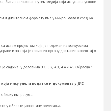
ржај бити реализован путем медија који испуњава услове
ом и дигиталном формату имају микро, мала и средња
 са истим пројектом који је подржан на конкурсима
праве и за који је корисник органу доставио извештај о
е садржај у деловима 3.1, 3.2, 4.3, 4.4 и 4.5 Обрасца 1
а
који нису унели податке и документа у ЈИС
;
у облику импресума.
ости у области јавног информисања.