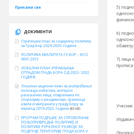
5) подно
Прикажи све
односно
финансиј
ДОКУМЕНТИ
6) подно
односно 
Стратешки план за социјалну политику
обавезу.
за Град Бор 2024-2029. године
ПОЛИТИКА КВАЛИТЕТА ГУ БОР – ИСО
7) лица 
9001:2015
прописа
ЛОКАЛНИ ПЛАН УПРАВЉАЊА
ОТПАДОМ ГРАДА БОРА ОД 2023- 2032.
ГОДИНЕ
Локални акциони план за унапређење
положаја избеглих, интерно
расељених лица, повратника по
споразуму о реадмисији, тражиоца
азила и миграната у граду Бору за
Учесник 
период 2019-2023. године
(83 kB)
ПРОГРАМ ПОДРШКЕ ЗА СПРОВОЂЕЊЕ
Издавач 
ПОЉОПРИВРЕДНЕ ПОЛИТИКЕ И
ПОЛИТИКЕ РУРАЛНОГ РАЗВОЈА ЗА
ПОДРУЧЈЕ ТЕРИТОРИЈЕ ГРАДА БОРА У
Пројекат