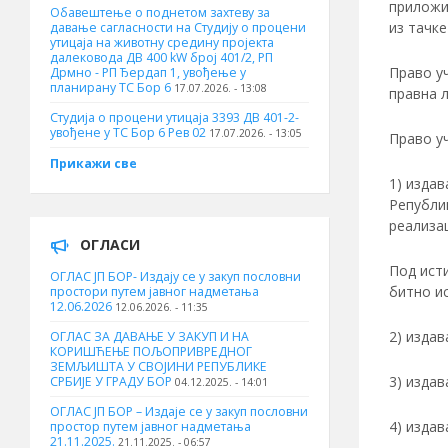
приложи 
Обавештење о поднетом захтеву за
из тачке
давање сагласности на Студију о процени
утицаја на животну средину пројекта
далековода ДВ 400 kW број 401/2, РП
Право у
Дрмно - РП Ђердап 1, увођење у
планирану ТС Бор 6
17.07.2026. - 13:08
правна л
Студија о процени утицаја 3393 ДВ 401-2-
увођене у ТС Бор 6 Рев 02
17.07.2026. - 13:05
Право уч
Прикажи све
1) издав
Републик
реализац
ОГЛАСИ
Под исти
ОГЛАС ЈП БОР- Издају се у закуп пословни
битно ис
простори путем јавног надметања
12.06.2026
12.06.2026. - 11:35
2) издав
ОГЛАС ЗА ДАВАЊЕ У ЗАКУП И НА
КОРИШЋЕЊЕ ПОЉОПРИВРЕДНОГ
ЗЕМЉИШТА У СВОЈИНИ РЕПУБЛИКЕ
3) издав
СРБИЈЕ У ГРАДУ БОР
04.12.2025. - 14:01
ОГЛАС ЈП БОР – Издаје се у закуп пословни
4) издав
простор путем јавног надметања
21.11.2025.
21.11.2025. - 06:57