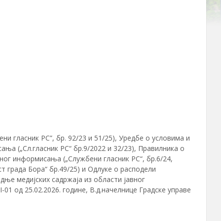
ни гласник РС”, бр. 92/23 и 51/25), Уредбе о условима и
а („Сл.гласник РС“ бр.9/2022 и 32/23), Правилника о
ног информисања („Службени гласник РС“, бр.6/24,
ст града Бора“ бр.49/25) и Одлуке о расподели
дње медијских садржаја из области јавног
-01 oд 25.02.2026. године, В.д.начелнице Градске управе