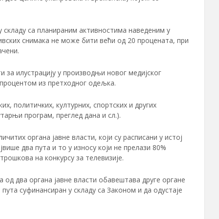
 у складу са планираним активностима наведеним у
хивских снимака не може бити већи од 20 процената, при
ачени.
ти за илустрацију у производњи новог медијског
 процентом из претходног одељка.
х, политичких, културних, спортских и других
арњи програм, преглед дана и сл.).
читих органа јавне власти, који су расписани у истој
више два пута и то у износу који не прелази 80%
трошкова на конкурсу за телевизије.
ва од два органа јавне власти обавештава друге органе
а пута суфинансиран у складу са Законом и да одустаје