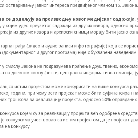
си остваривању јавног интереса предвиђеног чланом 15. Закона.
а се додељују за производњу новог медијског садржаја
,
, у којем удео преузетог садржаја из других извора, односно ар
ржаји из других извора и архивски снимци морају бити јасно озн
арна грађа (видео и аудио записи и фотографије) која се корис
а (документарног и другог програма) није обухваћена наведеним
 у смислу Закона не подразумева праћење друштвених, економски
 на дневном нивоу (вести, централна информативна емисија, јут
ац са истим пројектом може конкурисати на више конкурса разли
ској години, при чему исти пројекат може бити суфинансиран нај
их трошкова за реализацију пројекта, односно 50% оправданих 
конкурса којем су за реализацију пројекта већ одобрена средст
 је конкурсима учествовао са истим пројектом да је пројекат дв
а на конкурсу.