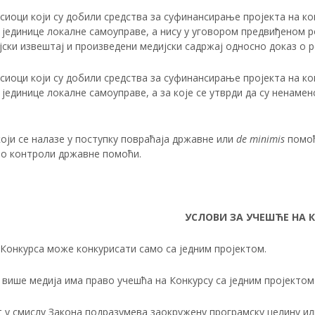
сиоци који су добили средства за суфинансирање пројекта на ко
 јединице локалне самоуправе, а нису у уговором предвиђеном р
ски извештај и произведени медијски садржај односно доказ о р
сиоци који су добили средства за суфинансирање пројекта на ко
јединице локалне самоуправе, а за које се утврди да су ненаме
који се налазe у поступку повраћаја државне или
de minimis
помоћи
 о контроли државне помоћи.
УСЛОВИ ЗА УЧЕШЋЕ НА 
Конкурса може конкурисати само са jедним проjектом.
више медија има право учешћа на Конкурсу са једним пројектом 
 у смислу Закона подразумева заокружену програмску целину ил