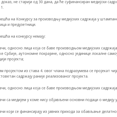
доказ, не старији од 30 дана, да ће суфинансиран медијски сад
 1.
чешћа на Конкурсу за производњу медијских садржаја у штампан
ица и предузетници.
ешћа на конкурсу немају:
ачи, односно лица која се баве производњом медијских садржаја
е Србије, аутономне покрајине, односно јединице локалне самоу
ији пројекта;
м пројектом из става 4. овог члана подразумева се пројекат чији ј
товетан садржају раније реализованог пројекта.
ачи, односно лица која се баве производњом медијских садржај
ачи са медијем у коме нису објављени основни подаци о медију 
ачи који се финансирају из јавних прихода за обављање делатн