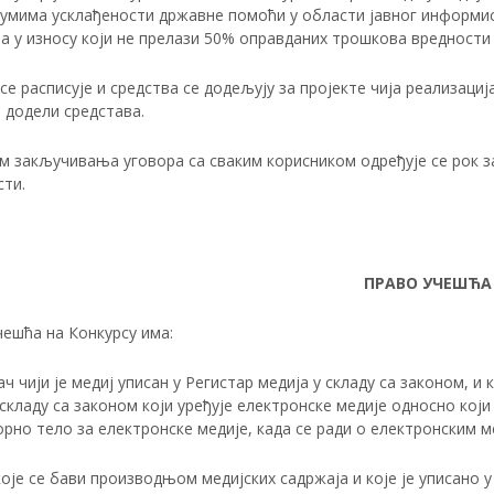
јумима усклађености државне помоћи у области јавног информи
а у износу који не прелази 50% оправданих трошкова вредности 
се расписује и средства се додељују за пројекте чија реализац
 додели средстава.
 закључивања уговора са сваким корисником одређује се рок за 
сти.
ПРАВО УЧЕШЋА
чешћа на Конкурсу има:
ач чији је медиј уписан у Регистар медија у складу са законом,
 складу са законом који уређује електронске медије односно који 
рно тело за електронске медије, када се ради о електронским м
које се бави производњом медијских садржаја и које je уписано 