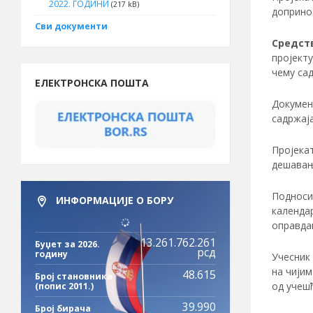
2022. ГОДИНИ
(217 kB)
доприно
Сви документи
Средств
пројекту
чему сад
ЕЛЕКТРОНСКА ПОШТА
Документ
садржај
Пројекат
дешавања
Подносил
ИНФОРМАЦИЈЕ О БОРУ
календар
оправдан
13.261.762.261
Буџет за 2026.
рсд
годину
Учесник 
на чијим
48.615
Број становника
од учешћ
(попис 2011.)
39.990
Број бирача