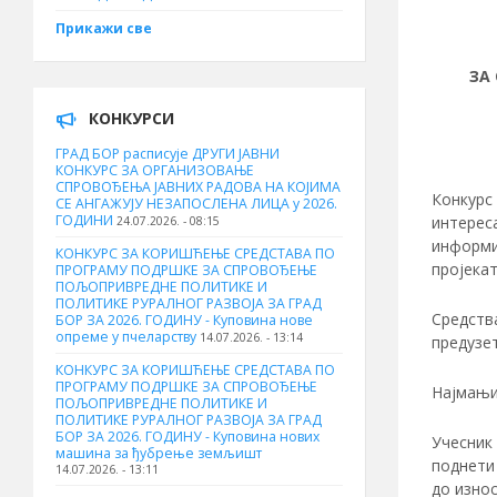
Прикажи све
ЗА
КОНКУРСИ
ГРАД БОР расписује ДРУГИ ЈАВНИ
КОНКУРС ЗА ОРГАНИЗОВАЊЕ
СПРОВОЂЕЊА ЈАВНИХ РАДОВА НА КОЈИМА
Конкурс
СЕ АНГАЖУЈУ НЕЗАПОСЛЕНА ЛИЦА у 2026.
ГОДИНИ
интереса
24.07.2026. - 08:15
информи
КОНКУРС ЗА КОРИШЋЕЊЕ СРЕДСТАВА ПО
пројекат
ПРОГРАМУ ПОДРШКЕ ЗА СПРОВОЂЕЊЕ
ПОЉОПРИВРЕДНЕ ПОЛИТИКЕ И
ПОЛИТИКЕ РУРАЛНОГ РАЗВОЈА ЗА ГРАД
Средства
БОР ЗА 2026. ГОДИНУ - Куповина нове
опреме у пчеларству
14.07.2026. - 13:14
предузет
КОНКУРС ЗА КОРИШЋЕЊЕ СРЕДСТАВА ПО
ПРОГРАМУ ПОДРШКЕ ЗА СПРОВОЂЕЊЕ
Најмањи 
ПОЉОПРИВРЕДНЕ ПОЛИТИКЕ И
ПОЛИТИКЕ РУРАЛНОГ РАЗВОЈА ЗА ГРАД
БОР ЗА 2026. ГОДИНУ - Куповина нових
Учесник
машина за ђубрење земљишт
поднети 
14.07.2026. - 13:11
до износ