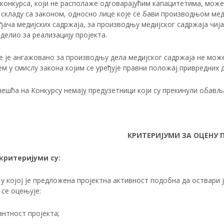
конкурса, који не располаже одговарајућим капацитетима, може 
 складу са законом, односно лице које се бави производњом меди
ача медијских садржаја, за производњу медијског садржаја чија
делио за реализацију пројекта.
е је ангажовано за производњу дела медијског садржаја не мож
м у смислу закона којим се уређује правни положај привредних
чешћа на Конкурсу немају предузетници који су прекинули обав
КРИТЕРИЈУМИ ЗА ОЦЕНУ 
критеријуми су:
у којој је предложена пројектна активност подобна да оствари 
се оцењује:
нтност пројекта;