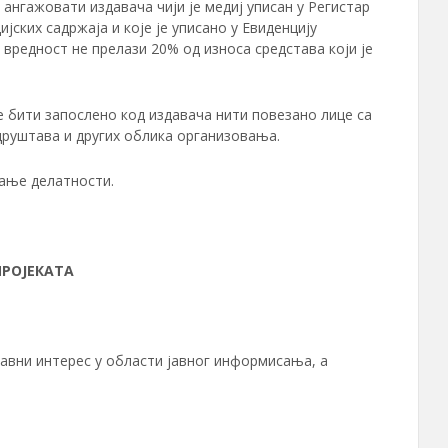
ангажовати издавача чији је медиј уписан у Регистар
јских садржаја и које је уписано у Евиденцију
 вредност не прелази 20% од износа средстава који је
е бити запослено код издавача нити повезано лице са
 друштава и других облика организовања.
љање делатности.
ПРОЈЕКАТА
јавни интерес у области јавног информисања, а