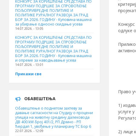
КОНКУРС ЗА КОРИШЋЕЊЕ СРЕДСТАВА ПО
критери
ПРОГРАМУ ПОДРШКЕ ЗА СПРОВОЂЕЊЕ
пројекат
ПОЉОПРИВРЕДНЕ ПОЛИТИКЕ И
ПОЛИТИКЕ РУРАЛНОГ РАЗВОЈА ЗА ГРАД
БОР ЗА 2026. ГОДИНУ - Куповинa машина
Конкурс 
за убирање односно скидање усева
14.07.2026. - 13:05
одлуке о
КОНКУРС ЗА КОРИШЋЕЊЕ СРЕДСТАВА ПО
ПРОГРАМУ ПОДРШКЕ ЗА СПРОВОЂЕЊЕ
Приликом
ПОЉОПРИВРЕДНЕ ПОЛИТИКЕ И
активно
ПОЛИТИКЕ РУРАЛНОГ РАЗВОЈА ЗА ГРАД
БОР ЗА 2026. ГОДИНУ - Куповина машина
и опреме за наводњавање усева
14.07.2026. - 13:01
Прикажи све
Право у
ОБАВЕШТЕЊА
1) издав
Обавештење о поднетом захтеву за
услуге у
давање сагласности на Студију о процени
утицаја на животну средину далековода
Регулато
ДВ 400 kW број 401/2, РП Дрмно - РП
Ђердап 1, увођење у планирану ТС Бор 6
2) лице 
22.07.2026. - 12:09