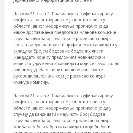
Јединственог информационог система.
Чланом 21. став 2. Правилника о суфинансирању
пројеката за остваривање јавног интереса у
области јавног информисања прописано је да
након достављања предлога за чланове комисије
стручна служба органа који је расписао конкурс
саставља две ранг листе пријављених кандидата у
складу са бројем бодова из бодовних листи
(кандидати које су предложила новинарска и
медијска удружења и кандидати који се самостално
пријављују). На основу наведене ранг листе
руководилац органа који је расписао конкурс
именује комисију.
Чланом 21. став 3. Правилника о суфинансирању
пројеката за остваривање јавног интереса у
области јавног информисања прописано је да у
случају да кандидати имају исти број бодова
стручна служба органа који је расписао конкурс
жребањем ће изабрати кандидата који ће бити
именован за члана комисије и о томе сачинити