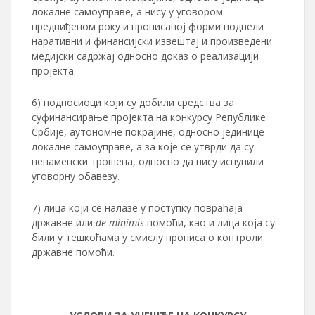
локалне самоуправе, а нису у уговором
предвиђеном року и прописаној форми поднели
наративни и финансијски извештај и произведени
медијски садржај односно доказ о реализацији
пројекта.
6) подносиоци који су добили средства за
суфинансирање пројекта на конкурсу Републике
Србије, аутономне покрајине, односно јединице
локалне самоуправе, а за које се утврди да су
ненаменски трошена, односно да нису испунили
уговорну обавезу.
7) лица који се налазe у поступку повраћаја
државне или
de minimis
помоћи, као и лица која су
били у тешкоћама у смислу прописа о контроли
државне помоћи.