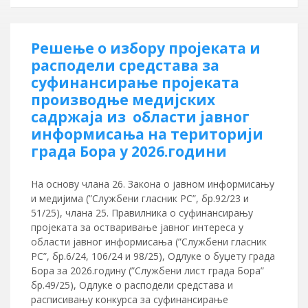
Решење о избору пројеката и
расподели средстава за
суфинансирање пројеката
производње медијских
садржаја из области јавног
информисања на територији
града Бора у 2026.години
На основу члана 26. Закона о јавном информисању
и медијима (”Службени гласник РС”, бр.92/23 и
51/25), члана 25. Правилника о суфинансирању
пројеката за остваривање јавног интереса у
области јавног информисања (”Службени гласник
РС”, бр.6/24, 106/24 и 98/25), Одлуке о буџету града
Бора за 2026.годину (”Службени лист града Бора”
бр.49/25), Одлуке о расподели средстава и
расписивању конкурса за суфинансирање