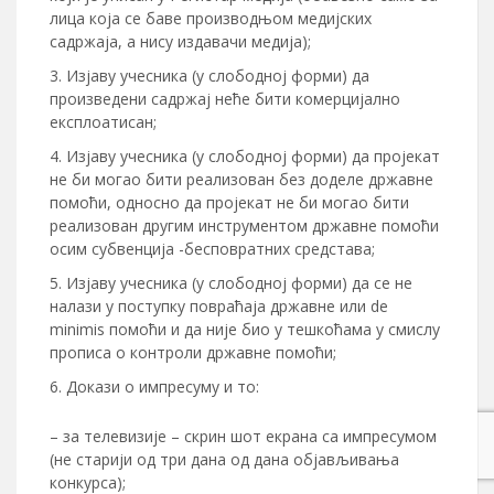
лица која се баве производњом медијских
садржаја, а нису издавачи медија);
Изјаву учесника (у слободној форми) да
произведени садржај неће бити комерцијално
експлоатисан;
Изјаву учесника (у слободној форми) да пројекат
не би могао бити реализован без доделе државне
помоћи, односно да пројекат не би могао бити
реализован другим инструментом државне помоћи
осим субвенција -бесповратних средстава;
Изјаву учесника (у слободној форми) да се не
налази у поступку повраћаја државне или de
minimis помоћи и да није био у тешкоћама у смислу
прописа о контроли државне помоћи;
Докази о импресуму и то:
– за телевизије – скрин шот екрана са импресумом
(не старији од три дана од дана објављивања
конкурса);