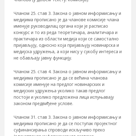
Чланом 25. став 3. Закона о јавном информисању и
медијима прописано је да чланове комисије члана
именује руководилац органа који је расписао
конкурс и то из реда теоретичара, аналитичара и
практичара из области медија који се самостално
пријављују, односно која пријављују новинарска и
медијска удружења, а који нису у сукобу интереса и
не обављају јавну функцију.
Чланом 25. став 4. Закона о јавном информисању и
медијима прописано је да се већина чланова
комисије именује на предлог новинарских и
медијских удружења уколико такав предлог
постоји и уколико предложена лица испуњавају
законом предвиђене услове.
Чланом 31. став 3. Закона о јавном информисању и
медијима прописано је да се поступак пројектног
суфинансирања спроводи искључиво преко