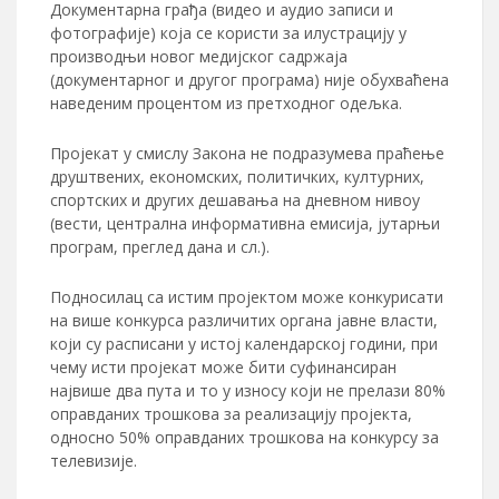
Документарна грађа (видео и аудио записи и
фотографије) која се користи за илустрацију у
производњи новог медијског садржаја
(документарног и другог програма) није обухваћена
наведеним процентом из претходног одељка.
Пројекат у смислу Закона не подразумева праћење
друштвених, економских, политичких, културних,
спортских и других дешавања на дневном нивоу
(вести, централна информативна емисија, јутарњи
програм, преглед дана и сл.).
Подносилац са истим пројектом може конкурисати
на више конкурса различитих органа јавне власти,
који су расписани у истој календарској години, при
чему исти пројекат може бити суфинансиран
највише два пута и то у износу који не прелази 80%
оправданих трошкова за реализацију пројекта,
односно 50% оправданих трошкова на конкурсу за
телевизије.