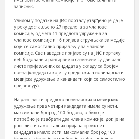
записник.
Увидом у податке на ЈИС порталу утврђено је да је
у року достављено 27 предлога за чланове
комисије, од чега 11 предлога удружења за
чланове комисије и 16 пријава стручњака за медије
који се самостално пријављују за чланове
комисије. Све наведене пријаве су на ЈИС порталу
већ бодоване и рангиране и сачињене су две ранг
листе пријављених кандидата у складу са бројем
поена (кандидати које су предложила новинарска и
медијска удружења и кандидати који се самостално
пријављују).
На ранг листи предлога новинарских и медијских
удружења прва четири кандидата имала су исти,
максимални број од 100 бодова, а било је
потребно је изабрати два члана комисије, док је на
ранг листи самосталних пријава првих пет
кандидата имало исти, максимални број од 100
бодова, а било је потребно је изабрати једног