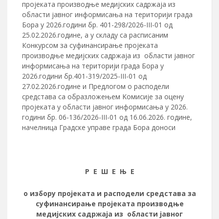
пројеката производње медијских садржаја из
области јавног информисања на територији града
Бора у 2026.години бр. 401-298/2026-III-01 од
25.02.2026.године, а у складу са расписаним
Конкурсом за суфинансирање пројеката
производње медијских садржаја из области јавног
информисања на територији града Бора у
2026.години бр.401-319/2025-III-01 од
27.02.2026.године и Предлогом о расподели
средстава са образложењем Kомисије за оцену
пројеката у области јавног информисања у 2026.
години бр. 06-136/2026-III-01 oд 16.06.2026. године,
начелница Градске управе града Бора доноси
Р Е Ш Е Њ Е
о избору пројеката и расподели средстава за
суфинансирање пројеката производње
медијских садржаја из области јавног