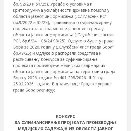
бр. 92/23 и 51/25), Уредбе о условима и
критеријумима усклађености државне помоћи у
области јавног информисања („Сл.гласник РС“
бр.9/2022 и 32/23), Правилника о суфинансирању
пројеката за остваривање јавног интереса у
области јавног информисања („Службени гласник
РС“, бр.6/24, 106/24 98/25), Одлуке о буџету града
Бора за 2026. годину („Службени лист града Бора“
бр.49/25) и Одлуке о расподели средстава и
расписивању Конкурса за суфинансирање
пројеката производње медијских садржаја из
области јавног информисања на територији града
Бора у 2026. години бр.401-298/2026-III-01 oд
25.02.2026. године, В.д.начелнице Градске управе
града Бора расписује
КОНКУРС
ЗА СУФИНАНСИРАЊЕ ПРОJЕКАТА ПРОИЗВОДЊЕ
МЕДИЈСКИХ САДРЖАЈА ИЗ ОБЛАСТИ JАВНОГ