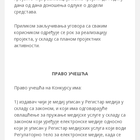
дана од дана доношења одлуке о додели
средстава.
Приликом закључивања уговора са сваким
корисником одређује се рок за реализацију
пројекта, у складу са планом пројектних
активности.
ПРАВО УЧЕШЋА
Право учешћа на Конкурсу има:
1) издавач чији је медиј уписан у Регистар медија у
складу са законом, и који има одговарајуће
овлашћење за пружање медијске услуге у складу са
законом који уређује електронске медије односно
који је уписан у Регистар медијских услуга који води
Регулаторно тело за електронске медије, када се