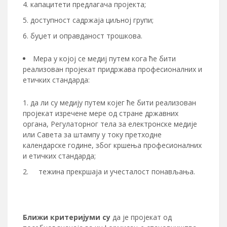
капацитети предлагача пројекта;
доступност садржаја циљној групи;
буџет и оправданост трошкова.
Мера у којој се медиј путем кога ће бити
реализован пројекат придржава професионалних и
етичких стандарда:
да ли су медију путем којег ће бити реализован
пројекат изречене мере од стране државних
органа, Регулаторног тела за електронске медије
или Савета за штампу у току претходне
календарске године, због кршења професионалних
и етичких стандарда;
тежина прекршаја и учесталост понављања.
Ближи критеријум
и су
да је пројекат од