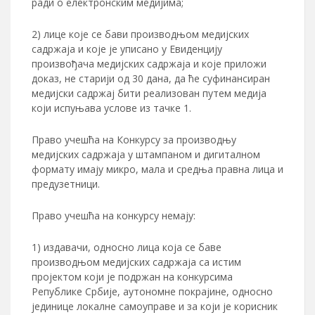
ради о електронским медијима;
2) лице које се бави производњом медијских
садржаја и које je уписано у Евиденцију
произвођача медијских садржаја и које приложи
доказ, не старији од 30 дана, да ће суфинансиран
медијски садржај бити реализован путем медија
који испуњава услове из тачке 1.
Право учешћа на Конкурсу за производњу
медијских садржаја у штампаном и дигиталном
формату имају микро, мала и средња правна лица и
предузетници.
Право учешћа на конкурсу немају:
1) издавачи, односно лица која се баве
производњом медијских садржаја са истим
пројектом који је подржан на конкурсима
Републике Србије, аутономне покрајине, односно
јединице локалне самоуправе и за који је корисник