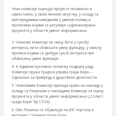
Члан комисије оцењује пројекте независно и
самостално, у свом личном својству, у складу са
критеријумима наведеним у јавном позиву и
прописима којима се регулише суфинансирање
пројеката у области јавног информисања.
Чланови Комисије не смеју бити у сукобу
интереса, нити обављати јавну функцију, у смислу
прописа којима се уређује сукоб интереса при
обављању јавне функције.
4. Административно-техничку подршку раду
Комисије пружа Градска управа града Бора –
Одељење за привреду и друштвене делатности.
Члановима Комисије припада право на накнаду у
складу са Решењем о накнадама Комисије за оцену
пројеката у области јавног информисања („Сл.лист
града Бора“ бр.17/24).
Ово Решење се објављује на ЈИС порталу и
интернет страници града Бора.