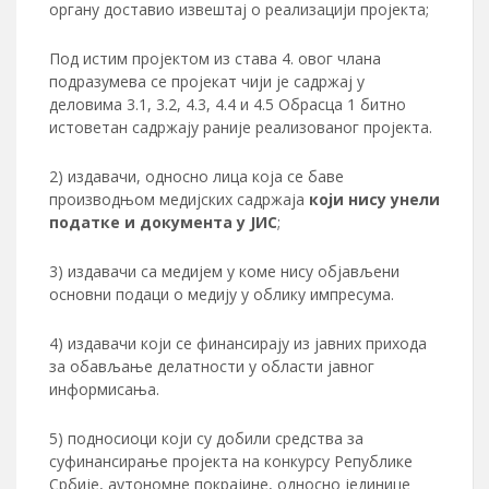
органу доставио извештај о реализацији пројекта;
Под истим пројектом из става 4. овог члана
подразумева се пројекат чији је садржај у
деловима 3.1, 3.2, 4.3, 4.4 и 4.5 Обрасца 1 битно
истоветан садржају раније реализованог пројекта.
2) издавачи, односно лица која се баве
производњом медијских садржаја
који нису унели
податке и документа у ЈИС
;
3) издавачи са медијем у коме нису објављени
основни подаци о медију у облику импресума.
4) издавачи који се финансирају из јавних прихода
за обављање делатности у области јавног
информисања.
5) подносиоци који су добили средства за
суфинансирање пројекта на конкурсу Републике
Србије, аутономне покрајине, односно јединице