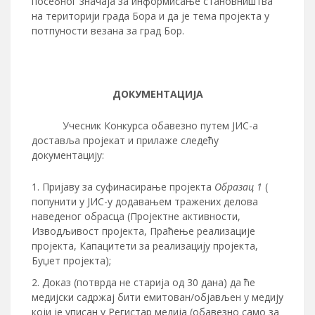
посебног значаја за информисање становништва
на територији града Бора и да је тема пројекта у
потпуности везана за град Бор.
ДОКУМЕНТАЦИЈA
Учесник Конкурса обавезно путем ЈИС-а
доставља пројекат и прилаже следећу
документацију:
Пријаву за суфинасирање пројекта
Образац 1
(
попунити у ЈИС-у додавањем тражених делова
наведеног обрасца (Пројектне активности,
Изводљивост пројекта, Праћење реализације
пројекта, Капацитети за реализацију пројекта,
Буџет пројекта);
Доказ (потврда не старија од 30 дана) да ће
медијски садржаj бити емитован/објављен у медију
који је уписан у Регистар медија (обавезно само за