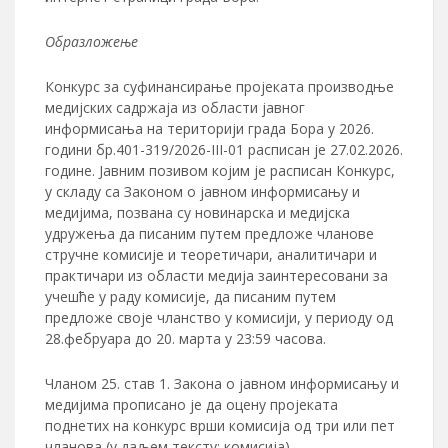
Образложење
Конкурс за суфинансирање проjеката производње
медијских садржаја из области јавног
информисања на територији града Бора у 2026.
години бр.401-319/2026-III-01 расписан је 27.02.2026.
године. Јавним позивом којим је расписан Конкурс,
у складу са Законом о јавном информисању и
медијима, позвана су новинарска и медијска
удружења да писаним путем предложе чланове
стручне комисије и теоретичари, аналитичари и
практичари из области медија заинтересовани за
учешће у раду комисије, да писаним путем
предложе своје чланство у комисији, у периоду од
28.фебруара до 20. марта у 23:59 часова.
Чланом 25. став 1. Закона о јавном информисању и
медијима прописано је да оцену пројеката
поднетих на конкурс врши комисија од три или пет
чланова (у даљем тексту: комисија).