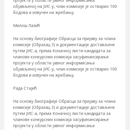
пројекта у области јавног информисања
објављеној на ЈИС-у, члан комисије је остварио 100
бодова и извучен на жребању.
Милош Лазић
На основу биографије Обрасца за пријаву за члана
комисије (Образац 3) и документације достављене
путем ЈИС-а, према Конaчној листи кандидата за
чланове конкурсних комисија засуфинансирање
пројекта у области јавног информисања
објављеној на ЈИС-у, члан комисије је остварио 100
бодова и извучен на жребању.
Рада Стајић
На основу биографије Обрасца за пријаву за члана
комисије (Образац 3) и документације достављене
путем ЈИС-а, према Конaчној листи кандидата за
чланове конкурсних комисија засуфинансирање
пројекта у области јавног информисања