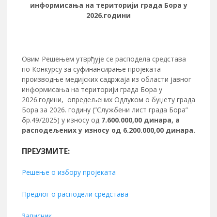
информисања на територији града Бора у
202
6
.години
Овим Решењем утврђује се расподела средстaва
по Конкурсу за суфинансирање пројеката
производње медијских садржаја из области јавног
информисања на територији града Бора у
2026.години, опредељених Одлуком о буџету града
Бора за 2026. годину (”Службени лист града Бора”
бр.49/2025) у износу од
7
.
6
00.000,00
динара
, а
расподељених у износу од 6.200.000,00 динара.
ПРЕУЗМИТЕ:
Решење о избору пројеката
Предлог о расподели средстава
Записник