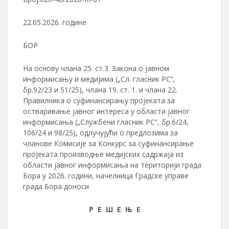
22.05.2026. године
БОР
На основу члана 25. ст.3. Закона о јавном
информисању и медијима („Сл. гласник РС”,
бр.92/23 и 51/25), члана 19. ст. 1. и члана 22.
Правилника о суфинансирању пројеката за
остваривање јавног интереса у области јавног
информисања („Службени гласник РС”, бр.6/24,
106/24 и 98/25), одлучујући о предлозима за
чланове Комисије за Конкурс за суфинансирање
проjеката производње медијских садржаја из
области јавног информисања на територији града
Бора у 2026. години, начелница Градске управе
града Бора доноси
Р Е Ш Е Њ Е