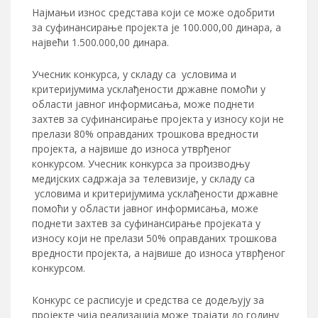
Најмањи износ средстава који се може одобрити
за суфинансирање пројекта је 100.000,00 динара, а
највећи 1.500.000,00 динара.
Учесник конкурса, у складу са условима и
критеријумима усклађености државне помоћи у
области јавног информисања, може поднети
захтев за суфинансирање пројекта у износу који не
прелази 80% оправданих трошкова вредности
пројекта, а највише до износа утврђеног
конкурсом. Учесник конкурса за производњу
медијских садржаја за телевизије, у складу са
условима и критеријумима усклађености државне
помоћи у области јавног информисања, може
поднети захтев за суфинансирање пројеката у
износу који не прелази 50% оправданих трошкова
вредности пројекта, а највише до износа утврђеног
конкурсом.
Конкурс се расписује и средства се додељују за
пројекте чија реализација може трајати до годину