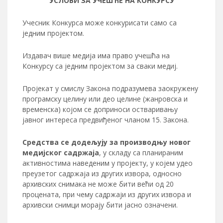
УСЛОВИ ЗА УЧЕШЋЕ НА КОНКУРСУ
Учесник Конкурса може конкурисати само са
jедним проjектом.
Издавач више медија има право учешћа на
Конкурсу са једним пројектом за сваки медиј.
Пројекат у смислу Закона подразумева заокружену
програмску целину или део целине (жанровска и
временска) којом се доприноси остваривању
јавног интереса предвиђеног чланом 15. Закона.
Средства се додељују за производњу новог
медијског садржаја
, у складу са планираним
активностима наведеним у пројекту, у којем удео
преузетог садржаја из других извора, односно
архивских снимака не може бити већи од 20
процената, при чему садржаји из других извора и
архивски снимци морају бити јасно означени.