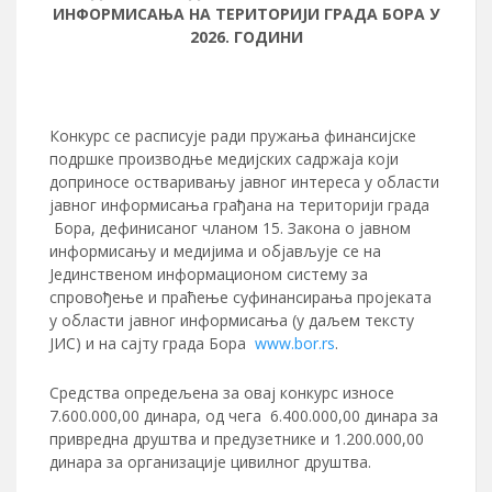
ИНФОРМИСАЊА НА ТЕРИТОРИЈИ ГРАДА БОРА У
2026. ГОДИНИ
Конкурс се расписује ради пружања финансијске
подршке производње медијских садржаја који
доприносе остваривању јавног интереса у области
јавног информисања грађана на територији града
Бора, дефинисаног чланом 15. Закона о јавном
информисању и медијима и објављује се на
Јединственом информационом систему за
спровођење и праћење суфинансирања пројеката
у области јавног информисања (у даљем тексту
ЈИС) и на сајту града Бора
www.bor.rs
.
Средства опредељена за овај конкурс износе
7.600.000,00 динара, од чега 6.400.000,00 динара за
привредна друштва и предузетнике и 1.200.000,00
динара за организације цивилног друштва.