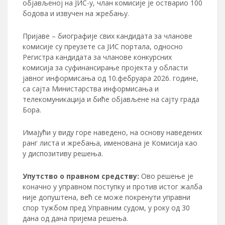
објављеној на ЈИС-у, члан комисије је остварио 100
бодова и извучен на жребању.
Пријаве – биографије свих кандидата за чланове
комисије су преузете са ЈИС портала, односно
Регистра кандидата за чланове конкурсних
комисија за суфинансирање пројекта у области
јавног информисања од 10.фебруара 2026. године,
са сајта Министарства информисања и
телекомуникација и биће објављене на сајту града
Бора.
Имајући у виду горе наведено, на основу наведених
ранг листа и жребања, именована је Комисија као
у диспозитиву решења.
Упутство о правном средству:
Ово решење је
коначно у управном поступку и против истог жалба
није допуштена, већ се може покренути управни
спор тужбом пред Управним судом, у року од 30
дана од дана пријема решења.