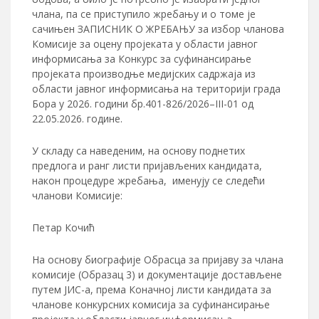
члана, па се приступило жребању и о томе је
сачињен ЗАПИСНИК О ЖРЕБАЊУ за избор чланова
Комисије за оцену пројеката у области јавног
информисања за Конкурс за суфинансирање
проjеката производње медијских садржаја из
области јавног информисања на територији града
Бора у 2026. години бр.401-826/2026–III-01 од
22.05.2026. године.
У складу са наведеним, на основу поднетих
предлога и ранг листи пријављених кандидата,
након процедуре жребања, именују се следећи
чланови Комисије:
Петар Кочић
На основу биографије Обрасца за пријаву за члана
комисије (Образац 3) и документације достављене
путем ЈИС-а, према Конaчној листи кандидата за
чланове конкурсних комисија за суфинансирање