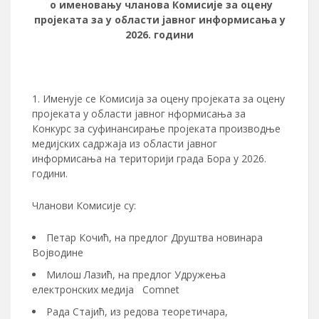
о именовању чланова Комисије за оцену
пројеката за у области јавног информисања у
2026. години
Именује се Комисија за оцену пројеката за оцену
пројеката у области јавног нформисања за
Конкурс за суфинансирање проjеката производње
медијских садржаја из области јавног
информисања на територији града Бора у 2026.
години.
Чланови Комисије су:
Петар Кочић, на предлог Друштва новинара
Војводине
Милош Лазић, на предлог Удружења
електронских медија Comnet
Рада Стајић, из редова теоретичара,