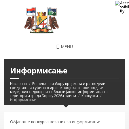
MENU
Информисање
Насловна
Решење о избору пројеката и расподели
средстава за суфинансирање пројеката производње
медијских садржаја из области јавног информисања на
територији града Бора у 2026.години
Конкурси
Информисање
Објавање конкурса везаних за информисање