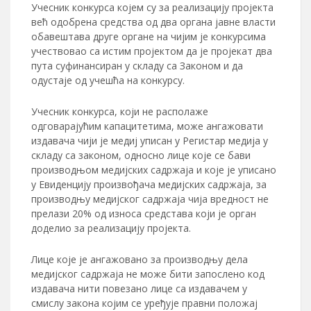
Учесник конкурса којем су за реализацију пројекта
већ одобрена средства од два органа јавне власти
обавештава друге органе на чијим је конкурсима
учествовао са истим пројектом да је пројекат два
пута суфинансиран у складу са Законом и да
одустаје од учешћа на конкурсу.
Учесник конкурса, који не располаже
одговарајућим капацитетима, може ангажовати
издавача чији је медиј уписан у Регистар медија у
складу са законом, односно лице које се бави
производњом медијских садржаја и које је уписано
у Евиденцију произвођача медијских садржаја, за
производњу медијског садржаја чија вредност не
прелази 20% од износа средстава који је орган
доделио за реализацију пројекта.
Лице које је ангажовано за производњу дела
медијског садржаја не може бити запослено код
издавача нити повезано лице са издавачем у
смислу закона којим се уређује правни положај