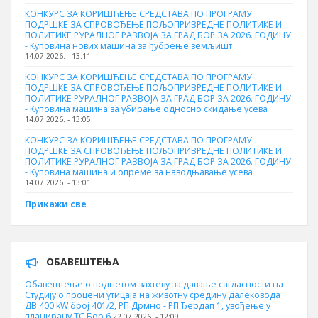
КОНКУРС ЗА КОРИШЋЕЊЕ СРЕДСТАВА ПО ПРОГРАМУ
ПОДРШКЕ ЗА СПРОВОЂЕЊЕ ПОЉОПРИВРЕДНЕ ПОЛИТИКЕ И
ПОЛИТИКЕ РУРАЛНОГ РАЗВОЈА ЗА ГРАД БОР ЗА 2026. ГОДИНУ
- Куповина нових машина за ђубрење земљишт
14.07.2026. - 13:11
КОНКУРС ЗА КОРИШЋЕЊЕ СРЕДСТАВА ПО ПРОГРАМУ
ПОДРШКЕ ЗА СПРОВОЂЕЊЕ ПОЉОПРИВРЕДНЕ ПОЛИТИКЕ И
ПОЛИТИКЕ РУРАЛНОГ РАЗВОЈА ЗА ГРАД БОР ЗА 2026. ГОДИНУ
- Куповинa машина за убирање односно скидање усева
14.07.2026. - 13:05
КОНКУРС ЗА КОРИШЋЕЊЕ СРЕДСТАВА ПО ПРОГРАМУ
ПОДРШКЕ ЗА СПРОВОЂЕЊЕ ПОЉОПРИВРЕДНЕ ПОЛИТИКЕ И
ПОЛИТИКЕ РУРАЛНОГ РАЗВОЈА ЗА ГРАД БОР ЗА 2026. ГОДИНУ
- Куповина машина и опреме за наводњавање усева
14.07.2026. - 13:01
Прикажи све
ОБАВЕШТЕЊА
Обавештење о поднетом захтеву за давање сагласности на
Студију о процени утицаја на животну средину далековода
ДВ 400 kW број 401/2, РП Дрмно - РП Ђердап 1, увођење у
планирану ТС Бор 6
22.07.2026. - 12:09