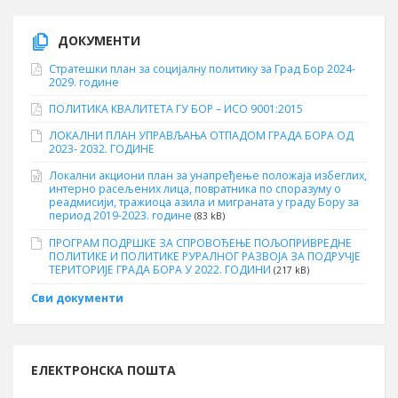
ДОКУМЕНТИ
Стратешки план за социјалну политику за Град Бор 2024-
2029. године
ПОЛИТИКА КВАЛИТЕТА ГУ БОР – ИСО 9001:2015
ЛОКАЛНИ ПЛАН УПРАВЉАЊА ОТПАДОМ ГРАДА БОРА ОД
2023- 2032. ГОДИНЕ
Локални акциони план за унапређење положаја избеглих,
интерно расељених лица, повратника по споразуму о
реадмисији, тражиоца азила и миграната у граду Бору за
период 2019-2023. године
(83 kB)
ПРОГРАМ ПОДРШКЕ ЗА СПРОВОЂЕЊЕ ПОЉОПРИВРЕДНЕ
ПОЛИТИКЕ И ПОЛИТИКЕ РУРАЛНОГ РАЗВОЈА ЗА ПОДРУЧЈЕ
ТЕРИТОРИЈЕ ГРАДА БОРА У 2022. ГОДИНИ
(217 kB)
Сви документи
ЕЛЕКТРОНСКА ПОШТА