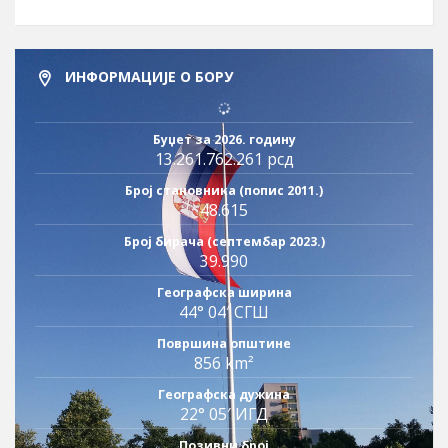
ИНФОРМАЦИЈЕ О БОРУ
Буџет за 2026. годину
13.261.762.261 рсд
Број становника (попис 2011.)
48.615
Број бирача (септембар 2023.)
39.990
Географска ширина
44° 04′ СГШ
Површина општине
856 km²
Географска дужина
22° 05′ ИГД
Позивни број