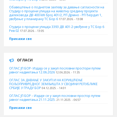
Обавештење о поднетом захтеву за давање сагласности на
Студију о процени утицаја на животну средину пројекта
далековода ДВ 400 kW број 401/2, РП Дрмно - РП Ђердап 1,
увођење у планирану ТС Бор 6
17.07.2026. - 13:08
Студија о процени утицаја 3393 ДВ 401-2-увођене у ТС Бор 6
Рев 02
17.07.2026. - 13:05
Прикажи све
ОГЛАСИ
ОГЛАС ЈП БОР- Издају се у закуп пословни простори путем
јавног надметања 12.06.2026
12.06.2026. - 11:35
ОГЛАС ЗА ДАВАЊЕ У ЗАКУП И НА КОРИШЋЕЊЕ
ПОЉОПРИВРЕДНОГ ЗЕМЉИШТА У СВОЈИНИ РЕПУБЛИКЕ
СРБИЈЕ У ГРАДУ БОР
04.12.2025. - 14:01
ОГЛАС ЈП БОР – Издаје се у закуп пословни простор путем
јавног надметања 21.11.2025.
21.11.2025. - 06:57
Прикажи све