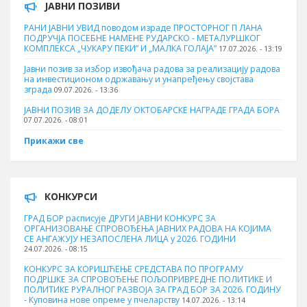
ЈАВНИ ПОЗИВИ
РАНИ ЈАВНИ УВИД поводом израде ПРОСТОРНОГ П ЛАНА
ПОДРУЧЈА ПОСЕБНЕ НАМЕНЕ РУДАРСКО - МЕТАЛУРШКОГ
КОМПЛЕКСА „ЧУКАРУ ПЕКИ” И „МАЛКА ГОЛАЈА”
17.07.2026. - 13:19
Јавни позив за избор извођача радова за реализацију радова
на инвестиционом одржавању и унапређењу својстава
зграда
09.07.2026. - 13:36
ЈАВНИ ПОЗИВ ЗА ДОДЕЛУ ОКТOБАРСКЕ НАГРАДЕ ГРАДА БОРА
07.07.2026. - 08:01
Прикажи све
КОНКУРСИ
ГРАД БОР расписује ДРУГИ ЈАВНИ КОНКУРС ЗА
ОРГАНИЗОВАЊЕ СПРОВОЂЕЊА ЈАВНИХ РАДОВА НА КОЈИМА
СЕ АНГАЖУЈУ НЕЗАПОСЛЕНА ЛИЦА у 2026. ГОДИНИ
24.07.2026. - 08:15
КОНКУРС ЗА КОРИШЋЕЊЕ СРЕДСТАВА ПО ПРОГРАМУ
ПОДРШКЕ ЗА СПРОВОЂЕЊЕ ПОЉОПРИВРЕДНЕ ПОЛИТИКЕ И
ПОЛИТИКЕ РУРАЛНОГ РАЗВОЈА ЗА ГРАД БОР ЗА 2026. ГОДИНУ
- Куповина нове опреме у пчеларству
14.07.2026. - 13:14