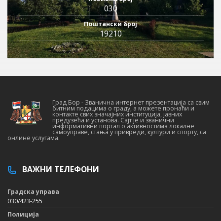
030
Поштански број
19210
Град Бор - Званична интернет презентација са свим
битним подацима о граду, а можете пронаћи и
контакте свих значајних институција, јавних
предузећа и установа. Сајт је и званични
информативни портал о активностима локалне
самоуправе, стања у привреди, култури и спорту, са
онлине услугама.
ВАЖНИ ТЕЛЕФОНИ
Градска управа
030/423-255
Полиција