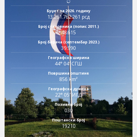
Буџет за 2026. годину
13.261.762.261 рсд
Број становника (попис 2011.)
48.615
Број бирача (септембар 2023.)
39.990
Географска ширина
44° 04′ СГШ
Површина општине
856 km²
Географска дужина
22° 05′ ИГД
Позивни број
030
Поштански број
19210