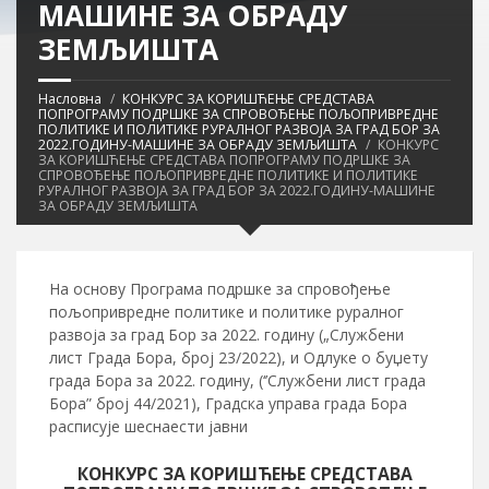
МАШИНЕ ЗА ОБРАДУ
ЗЕМЉИШТА
Насловна
КОНКУРС ЗА КОРИШЋЕЊЕ СРЕДСТАВА
ПОПРОГРАМУ ПОДРШКЕ ЗА СПРОВОЂЕЊЕ ПОЉОПРИВРЕДНЕ
ПОЛИТИКЕ И ПОЛИТИКЕ РУРАЛНОГ РАЗВОЈА ЗА ГРАД БОР ЗА
2022.ГОДИНУ-МАШИНЕ ЗА ОБРАДУ ЗЕМЉИШТА
КОНКУРС
ЗА КОРИШЋЕЊЕ СРЕДСТАВА ПОПРОГРАМУ ПОДРШКЕ ЗА
СПРОВОЂЕЊЕ ПОЉОПРИВРЕДНЕ ПОЛИТИКЕ И ПОЛИТИКЕ
РУРАЛНОГ РАЗВОЈА ЗА ГРАД БОР ЗА 2022.ГОДИНУ-МАШИНЕ
ЗА ОБРАДУ ЗЕМЉИШТА
На основу Програма подршке за спровођење
пољопривредне политике и политике руралног
развоја за град Бор за 2022. годину („Службени
лист Града Бора, број 23/2022), и Одлуке о буџету
града Бора за 2022. годину, (‘’Службени лист града
Бора” број 44/2021), Градска управа града Бора
расписује шеснаести јавни
КОНКУРС ЗА КОРИШЋЕЊЕ СРЕДСТАВА