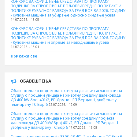
КОНКУРС ЗА КОРИШЋЕЊЕ СРЕДСТАВА ПО ПРОГРАМУ
ПОДРШКЕ ЗА СПРОВОЂЕЊЕ ПОЉОПРИВРЕДНЕ ПОЛИТИКЕ И
ПОЛИТИКЕ РУРАЛНОГ РАЗВОЈА ЗА ГРАД БОР ЗА 2026. ГОДИНУ
- Куповинa машина за убирање односно скидање усева
14.07.2026. - 13:05
КОНКУРС ЗА КОРИШЋЕЊЕ СРЕДСТАВА ПО ПРОГРАМУ
ПОДРШКЕ ЗА СПРОВОЂЕЊЕ ПОЉОПРИВРЕДНЕ ПОЛИТИКЕ И
ПОЛИТИКЕ РУРАЛНОГ РАЗВОЈА ЗА ГРАД БОР ЗА 2026. ГОДИНУ
- Куповина машина и опреме за наводњавање усева
14.07.2026. - 13:01
Прикажи све
ОБАВЕШТЕЊА
Обавештење о поднетом захтеву за давање сагласности на
Студију о процени утицаја на животну средину далековода
ДВ 400 kW број 401/2, РП Дрмно - РП Ђердап 1, увођење у
планирану ТС Бор 6
22.07.2026. - 12:09
Обавештење о поднетом захтеву за давање сагласности на
Студију о процени утицаја на животну средину пројекта
далековода ДВ 400 kW број 401/2, РП Дрмно - РП Ђердап 1,
увођење у планирану ТС Бор 6
17.07.2026. - 13:08
Студија о процени утицаја 3393 ДВ 401-2-увођене у ТС Бор 6