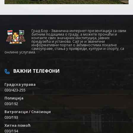
Град Бор - Званична интернет презентација са свим
битним подацима о граду, а можете пронаћи и
контакте свих значајних институција, јавних
предузећа и установа. Сајт је и званични
информативни портал о активностима локалне
самоуправе, стања у привреди, култури и спорту, са
онлине услугама.
ВАЖНИ ТЕЛЕФОНИ
Градска управа
030/423-255
Полиција
030/192
Ватрогасци / Спасиоци
030/193
Хитна помоћ
030/194