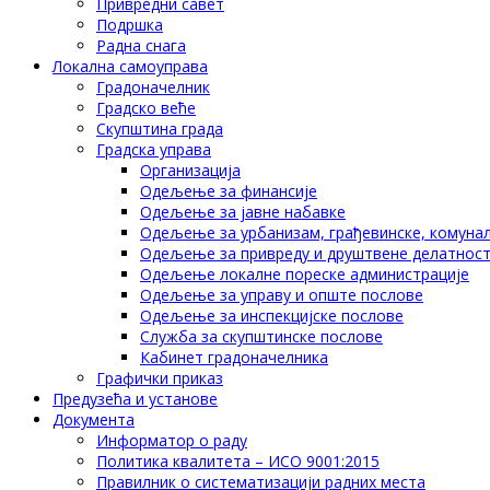
Привредни савет
Подршка
Радна снага
Локална самоуправа
Градоначелник
Градско веће
Скупштина града
Градска управа
Организација
Одељење за финансије
Одељење за јавне набавке
Одељење за урбанизам, грађевинске, комунал
Одељење за привреду и друштвене делатнос
Одељење локалне пореске администрације
Одељење за управу и опште послове
Одељење за инспекцијске послове
Служба за скупштинске послове
Кабинет градоначелника
Графички приказ
Предузећа и установе
Документа
Информатор о раду
Политика квалитета – ИСО 9001:2015
Правилник о систематизацији радних места