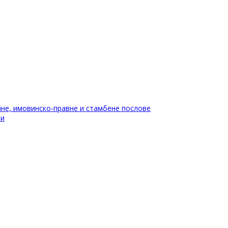
не, имовинско-правне и стамбене послове
ти