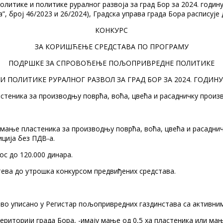
ике и политике руралног развоја за град Бор за 2024. годину (
”, број 46/2023 и 26/2024), Градска управа града Бора расписује
КОНКУРС
ЗА КОРИШЋЕЊЕ СРЕДСТАВА ПО ПРОГРАМУ
ПОДРШКЕ ЗА СПРОВОЂЕЊЕ ПОЉОПРИВРЕДНЕ ПОЛИТИКЕ
И ПОЛИТИКЕ РУРАЛНОГ РАЗВОЛ ЗА ГРАД БОР ЗА 2024. ГОДИНУ
стеника за производњу поврћа, воћа, цвећа и расадничку произв
мање пластеника за производњу поврћа, воћа, цвећа и расаднич
ција без ПДВ-а.
ос до 120.000 динара.
тева до утрошка конкурсом предвиђених средстава.
во уписано у Регистар пољопривредних газдинстава са активни
риторији града Бора, -имају мање од 0,5 ха пластеника или ма