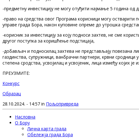
-предметну инвестицију не могу отуђити најмање 5 година од 
-право на средства овог Програма корисници могу остварити 
управе града Бора, након куповине опреме до утрошка средстав
-корисник за инвестицију за коју подноси захтев, не сме корис
другог поступка за коришћење подстицаја,
-добављач и подносилац захтева не представљају повезана ли
газдинства, супружници, ванбрачни партнери, крвни сродници у
степена сродства, усвојилац и усвојеник, лица између којих је
ПРЕУЗМИТЕ:
Конкурс
Образац
28.10.2024. - 14:57 in
Пољопривреда
Насловна
О Бору
Лична карта града
Обележја града Бора