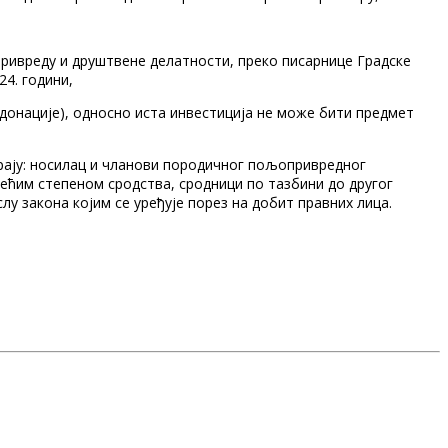
ривреду и друштвене делатности, преко писарнице Градске
24. години,
, донације), односно иста инвестиција не може бити предмет
трају: носилац и чланови породичног пољопривредног
рећим степеном сродства, сродници по тазбини до другог
слу закона којим се уређује порез на добит правних лица.