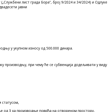
„Службени лист града Бора”, број 9/2024 и 34/2024) и Одлуке
 двадесети јавни
одњу у укупном износу од 500.000 динара.
ку производњу, при чему ће се субвенција додељивати у виду
м статусом,
ње од З ха производње поврћа на отвореном простору,