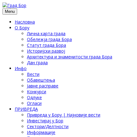
Menu
Насловна
О Бору
Лична карта града
Обележја града Бора
Статут града Бора
Историјски развој
Архитектура и знаменитости града Бора
Дан града
Инфо
Вести
Обавештења
Јавне расправе
Конкурси
Одлуке
Огласи
ПРИВРЕДА
Привреда у Бору | Најновије вести
Инвестирај у Бор
Сектори/Делтности
Информације