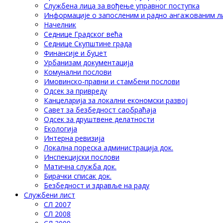
Службена лица за вођење управног поступка
Информације о запосленим и радно ангажованим л
Начелник
Седнице Градског већа
Седнице Скупштине града
Финансије и буџет
Урбанизам документација
Комунални послови
Имовинско-правни и стамбени послови
Одсек за привреду
Канцеларија за локални економски развој
Савет за безбедност саобраћаја
Одсек за друштвене делатности
Eкологија
Интерна ревизија
Локална пореска администрација док.
Инспекцијски послови
Матична служба док.
Бирачки списак док.
Безбедност и здравље на раду
Службени лист
СЛ 2007
СЛ 2008