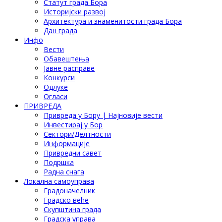
Статут града Бора
Историјски развој
Архитектура и знаменитости града Бора
Дан града
Инфо
Вести
Обавештења
Јавне расправе
Конкурси
Одлуке
Огласи
ПРИВРЕДА
Привреда у Бору | Најновије вести
Инвестирај у Бор
Сектори/Делтности
Информације
Привредни савет
Подршка
Радна снага
Локална самоуправа
Градоначелник
Градско веће
Скупштина града
Градска управа