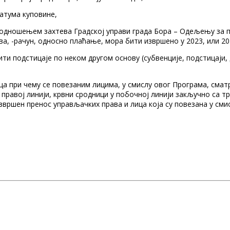
датума куповине,
подношењем захтева Градској управи града Бора – Одељењу за п
а, -рачун, односно плаћање, мора бити извршено у 2023, или 20
тити подстицаје по неком другом основу (субвенције, подстицаји
ца при чему се повезаним лицима, у смислу овог Програма, сма
 правој линији, крвни сродници у побочној линији закључно са т
 извршен пренос управљачких права и лица која су повезана у сми