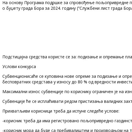
На основу Програма подршке за спровођење пољопривредне полит
о буџету града Бора за 2024. годину (”Службени лист града Бора
Подстицајна средства користе се за: подизање и опремање пла
Услови конкурса
Субвенционисаће се куповина нове опреме за подизање и опре
бесповратних средстава у износу до 80 % од вредности инвести
Максимални износ субвенције по кориснику ограничен је на изн
Субвенције ће се исплаћивати редом пристизања валидних зах
Прихватљиви корисници треба да испуне следеће услове:
-корисник треба да има регистровано пољопривредно газдинст
-корисник мора да буде са пребивалиштем и производњом на те