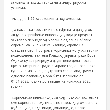
земљишта под житарицама и индустријским
усевима,
-имају до 1,99 ха земљишта под хмељем,
-да наменски користи и не отуђи нити да другом
лицу на коришћење инвестицију која је предмет
захтева у периоду од 5 година од дана набавке
опреме, машине и механизације, -право на
средства овог Програма корисници могу остварити
подношењем захтева Градској управи града Бора –
Одељењу за привреду и друштвене делатности,
преко писарнице Градске управе града Бора, након
куповине машина, до утрошка средстава, -рачун,
односно плаћање, мора бити извршено од
01.01.2023. године до завршетка конкурса 2025.
години,
-корисник за инвестицију за коју подноси захтев, не
сме користити подстицаје по неком другом основу
(субвенције, подстицаји, донације), односно