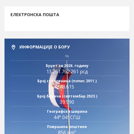
ЕЛЕКТРОНСКА ПОШТА
ИНФОРМАЦИЈЕ О БОРУ
Буџет за 2026. годину
13.261.762.261 рсд
Број становника (попис 2011.)
48.615
Број бирача (септембар 2023.)
39.990
Географска ширина
44° 04′ СГШ
Површина општине
856 km²