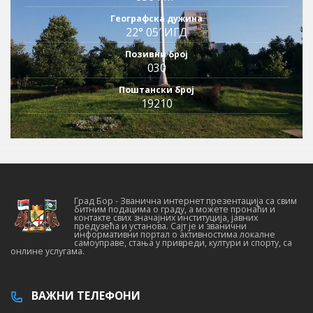
Географска дужина
22° 05′ ИГД
Позивни број
030
Поштански број
19210
Град Бор - Званична интернет презентација са свим
битним подацима о граду, а можете пронаћи и
контакте свих значајних институција, јавних
предузећа и установа. Сајт је и званични
информативни портал о активностима локалне
самоуправе, стања у привреди, култури и спорту, са
онлине услугама.
ВАЖНИ ТЕЛЕФОНИ