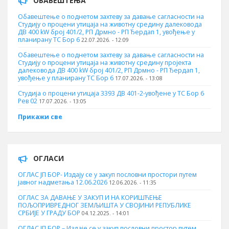
ОБАВЕШТЕЊА
Обавештење о поднетом захтеву за давање сагласности на
Студију о процени утицаја на животну средину далековода
ДВ 400 kW број 401/2, РП Дрмно - РП Ђердап 1, увођење у
планирану ТС Бор 6
22.07.2026. - 12:09
Обавештење о поднетом захтеву за давање сагласности на
Студију о процени утицаја на животну средину пројекта
далековода ДВ 400 kW број 401/2, РП Дрмно - РП Ђердап 1,
увођење у планирану ТС Бор 6
17.07.2026. - 13:08
Студија о процени утицаја 3393 ДВ 401-2-увођене у ТС Бор 6
Рев 02
17.07.2026. - 13:05
Прикажи све
ОГЛАСИ
ОГЛАС ЈП БОР- Издају се у закуп пословни простори путем
јавног надметања 12.06.2026
12.06.2026. - 11:35
ОГЛАС ЗА ДАВАЊЕ У ЗАКУП И НА КОРИШЋЕЊЕ
ПОЉОПРИВРЕДНОГ ЗЕМЉИШТА У СВОЈИНИ РЕПУБЛИКЕ
СРБИЈЕ У ГРАДУ БОР
04.12.2025. - 14:01
ОГЛАС ЈП БОР – Издаје се у закуп пословни простор путем