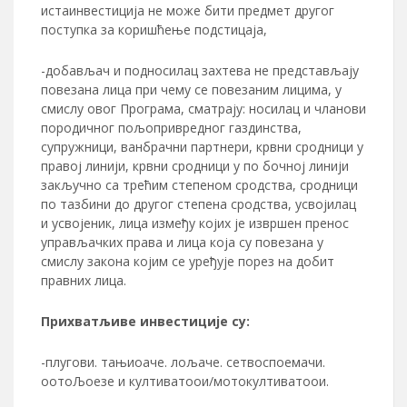
истаинвестиција не може бити предмет другог
поступка за коришћење подстицаја,
-добављач и подносилац захтева не представљају
повезана лица при чему се повезаним лицима, у
смислу овог Програма, сматрају: носилац и чланови
породичног пољопривредног газдинства,
супружници, ванбрачни партнери, крвни сродници у
правој линији, крвни сродници у по бочној линији
закључно са трећим степеном сродства, сродници
по тазбини до другог степена сродства, усвојилац
и усвојеник, лица између којих је извршен пренос
управљачких права и лица која су повезана у
смислу закона којим се уређује порез на добит
правних лица.
Прихватљиве инвестиције су:
-плугови. тањиоаче. лољаче. сетвоспоемачи.
оотоЉоезе и култиватоои/мотокултиватоои.