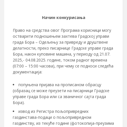
Начин конкурисања
Право на средства овог Програма корисници могу
остварити подношењем захтева Градској управи
града Бора – Одељењу за привреду и друштвене
делатности, преко писарнице Градске управе града
Бора, након куповине машина, у периоду од 21.07.
2025,- 04.08.2025. године, током радног времена
(07:00 – 15:00 часова), при чему се подноси следећа
документација:
попуњена пријава на прописаном обрасцу
(образац се може преузети на писарници Градске
управе града Бора или са званичног сајта града
Бора).
извод из Регистра пољопривредних
газдинстава-подаци о пољопривредном
газдинству, из текуће године (фотокопија-преузима