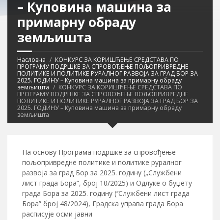
– Куповинa машина за
примарну обраду
земљишта
Насловна
КОНКУРС ЗА КОРИШЋЕЊЕ СРЕДСТАВА ПО
ПРОГРАМУ ПОДРШКЕ ЗА СПРОВОЂЕЊЕ ПОЉОПРИВРЕДНЕ
ПОЛИТИКЕ И ПОЛИТИКЕ РУРАЛНОГ РАЗВОЈА ЗА ГРАД БОР ЗА
2025. ГОДИНУ – Куповинa машина за примарну обраду
земљишта
КОНКУРС ЗА КОРИШЋЕЊЕ СРЕДСТАВА ПО
ПРОГРАМУ ПОДРШКЕ ЗА СПРОВОЂЕЊЕ ПОЉОПРИВРЕДНЕ
ПОЛИТИКЕ И ПОЛИТИКЕ РУРАЛНОГ РАЗВОЈА ЗА ГРАД БОР ЗА
2025. ГОДИНУ – Куповинa машина за примарну обраду
земљишта
На основу Програма подршке за спровођење
пољопривредне политике и политике руралног
развоја за град Бор за 2025. годину („Службени
лист града Бора“, број 10/2025) и Одлуке о буџету
града Бора за 2025. годину (‘’Службени лист града
Бора” број 48/2024), Градска управа града Бора
расписује осми јавни