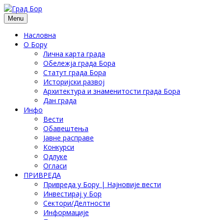
Menu
Насловна
О Бору
Лична карта града
Обележја града Бора
Статут града Бора
Историјски развој
Архитектура и знаменитости града Бора
Дан града
Инфо
Вести
Обавештења
Јавне расправе
Конкурси
Одлуке
Огласи
ПРИВРЕДА
Привреда у Бору | Најновије вести
Инвестирај у Бор
Сектори/Делтности
Информације