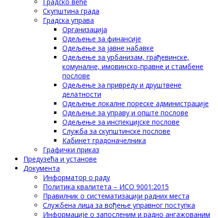
Градско веће
Скупштина града
Градска управа
Организација
Одељење за финансије
Одељење за јавне набавке
Одељење за урбанизам, грађевинске,
комуналне, имовинско-правне и стамбене
послове
Одељење за привреду и друштвене
делатности
Одељење локалне пореске администрације
Одељење за управу и опште послове
Одељење за инспекцијске послове
Служба за скупштинске послове
Кабинет градоначелника
Графички приказ
Предузећа и установе
Документа
Информатор о раду
Политика квалитета – ИСО 9001:2015
Правилник о систематизацији радних места
Службена лица за вођење управног поступка
Информације о запосленим и радно ангажованим