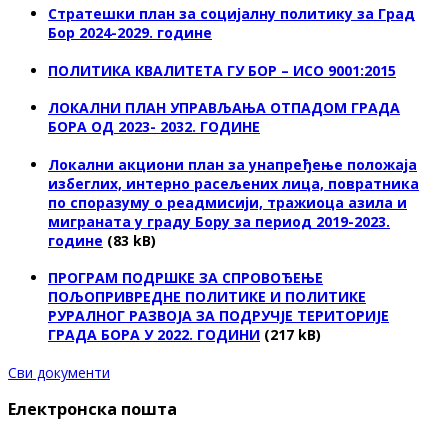
Стратешки план за социјалну политику за Град
Бор 2024-2029. године
ПОЛИТИКА КВАЛИТЕТА ГУ БОР – ИСО 9001:2015
ЛОКАЛНИ ПЛАН УПРАВЉАЊА ОТПАДОМ ГРАДА
БОРА ОД 2023- 2032. ГОДИНЕ
Локални акциони план за унапређење положаја
избеглих, интерно расељених лица, повратника
по споразуму о реадмисији, тражиоца азила и
миграната у граду Бору за период 2019-2023.
године
(83 kB)
ПРОГРАМ ПОДРШКЕ ЗА СПРОВОЂЕЊЕ
ПОЉОПРИВРЕДНЕ ПОЛИТИКЕ И ПОЛИТИКЕ
РУРАЛНОГ РАЗВОЈА ЗА ПОДРУЧЈЕ ТЕРИТОРИЈЕ
ГРАДА БОРА У 2022. ГОДИНИ
(217 kB)
Сви документи
Електронска пошта