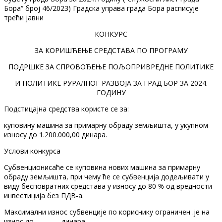
Бора“ број 46/2023) Градска управа града Бора расписује
трећи јавни
КОНКУРС
ЗА КОРИШЋЕЊЕ СРЕДСТАВА ПО ПРОГРАМУ
ПОДРШКЕ ЗА СПРОВОЂЕЊЕ ПОЉОПРИВРЕДНЕ ПОЛИТИКЕ
И ПОЛИТИКЕ РУРАЛНОГ РАЗВОЈА ЗА ГРАД БОР ЗА 2024.
ГОДИНУ
Подстицајна средства користе се за:
куповину машина за примарну обраду земљишта, у укупном
износу до 1.200.000,00 динара.
Услови конкурса
Субвенционисаће се куповина нових машина за примарну
обраду земљишта, при чему ће се субвенција додељивати у
виду бесповратних средстава у износу до 80 % од вредности
инвестиција без ПДВ-а.
Максимални износ субвенције по кориснику ограничен .је на
износ до динара.