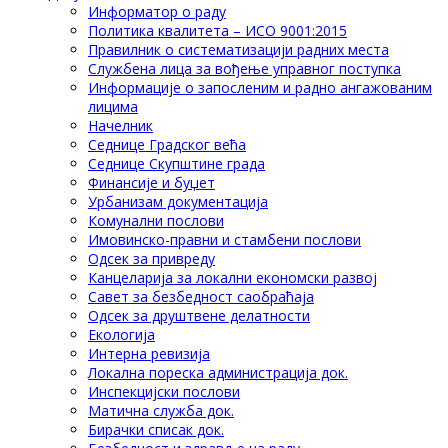
Информатор о раду
Политика квалитета – ИСО 9001:2015
Правилник о систематизацији радних места
Службена лица за вођење управног поступка
Информације о запосленим и радно ангажованим
лицима
Начелник
Седнице Градског већа
Седнице Скупштине града
Финансије и буџет
Урбанизам документација
Комунални послови
Имовинско-правни и стамбени послови
Одсек за привреду
Канцеларија за локални економски развој
Савет за безбедност саобраћаја
Одсек за друштвене делатности
Eкологија
Интерна ревизија
Локална пореска администрација док.
Инспекцијски послови
Матична служба док.
Бирачки списак док.