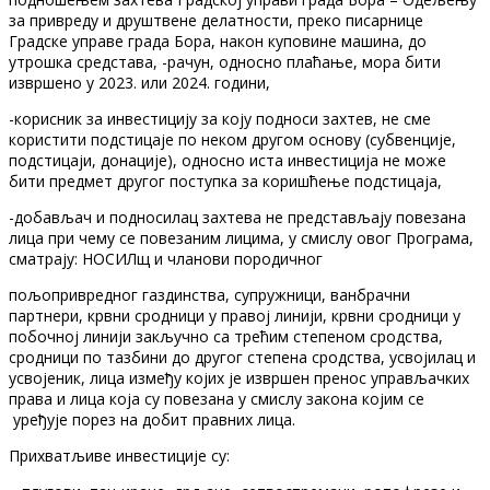
за привреду и друштвене делатности, преко писарнице
Градске управе града Бора, након куповине машина, до
утрошка средстава, -рачун, односно плаћање, мора бити
извршено у 2023. или 2024. години,
-корисник за инвестицију за коју подноси захтев, не сме
користити подстицаје по неком другом основу (субвенције,
подстицаји, донације), односно иста инвестиција не може
бити предмет другог поступка за коришћење подстицаја,
-добављач и подносилац захтева не представљају повезана
лица при чему се повезаним лицима, у смислу овог Програма,
сматрају: НОСИЛщ и чланови породичног
пољопривредног газдинства, супружници, ванбрачни
партнери, крвни сродници у правој линији, крвни сродници у
побочној линији закључно са трећим степеном сродства,
сродници по тазбини до другог степена сродства, усвојилац и
усвојеник, лица између којих је извршен пренос управљачких
права и лица која су повезана у смислу закона којим се
уређује порез на добит правних лица.
Прихватљиве инвестиције су: