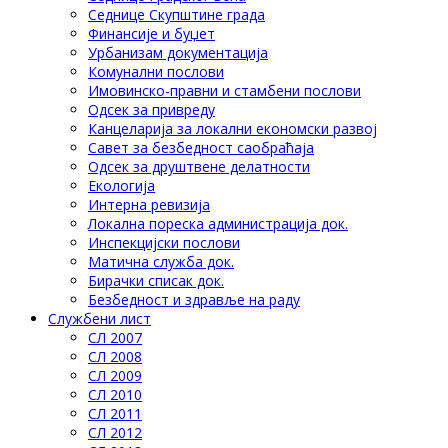
Седнице Скупштине града
Финансије и буџет
Урбанизам документација
Комунални послови
Имовинско-правни и стамбени послови
Одсек за привреду
Канцеларија за локални економски развој
Савет за безбедност саобраћаја
Одсек за друштвене делатности
Eкологија
Интерна ревизија
Локална пореска администрација док.
Инспекцијски послови
Матична служба док.
Бирачки списак док.
Безбедност и здравље на раду
Службени лист
СЛ 2007
СЛ 2008
СЛ 2009
СЛ 2010
СЛ 2011
СЛ 2012