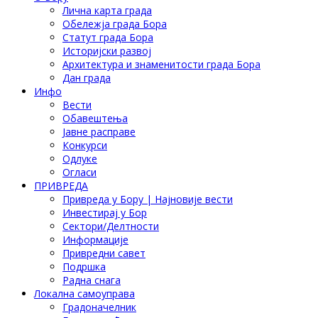
Лична карта града
Обележја града Бора
Статут града Бора
Историјски развој
Архитектура и знаменитости града Бора
Дан града
Инфо
Вести
Обавештења
Јавне расправе
Конкурси
Одлуке
Огласи
ПРИВРЕДА
Привреда у Бору | Најновије вести
Инвестирај у Бор
Сектори/Делтности
Информације
Привредни савет
Подршка
Радна снага
Локална самоуправа
Градоначелник