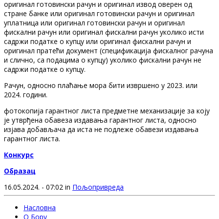
оригинал готовински рачун и оригинал извод оверен од
стране банке или оригинал готовински рачун и оригинал
уплатница или оригинал готовински рачун и оригинал
фискални рачун или оригинал фискални рачун уколико исти
садржи податке о купцу или оригинал фискални рачун и
оригинал пратећи документ (спецификација фискалног рачуна
и слично, са подацима о купцу) уколико фискални рачун не
садржи податке о купцу.
Рачун, односно плаћање мора бити извршено у 2023. или
2024. години.
фотокопија гарантног листа предметне механизације за коју
је утврђена обавеза издавања гарантног листа, односно
изјава добављача да иста не подлеже обавези издавања
гарантног листа.
Конкурс
Образац
16.05.2024. - 07:02 in
Пољопривреда
Насловна
О Бору