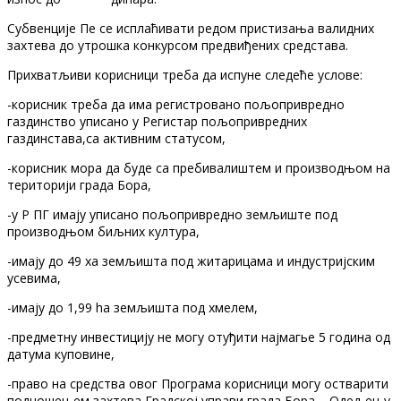
Субвенције Пе се исплаћивати редом пристизања валидних
захтева до утрошка конкурсом предвиђених средстава.
Прихватљиви корисници треба да испуне следеће услове:
-корисник треба да има регистровано пољопривредно
газдинство уписано у Регистар пољопривредних
газдинстава,са активним статусом,
-корисник мора да буде са пребивалиштем и производњом на
територији града Бора,
-у Р ПГ имају уписано пољопривредно земљиште под
производњом биљних култура,
-имају до 49 ха земљишта под житарицама и индустријским
усевима,
-имају до 1,99 ha земљишта под хмелем,
-предметну инвестицију не могу отуђити најмагье 5 година од
датума куповине,
-право на средства овог Програма корисници могу остварити
подношењем захтева Градској управи града Бора – Одељењу