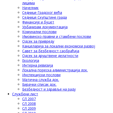
лицима
Начелник
Седнице Градског већа
Седнице Скупштине града
Финансије и буџет
Урбанизам документација
Комунални послови
Имовинско-правни и стамбени послови
Одсек за привреду
Канцеларија за локални економски развој
Савет за безбедност саобраћаја
Одсек за друштвене делатности
Eкологија
Интерна ревизија
Локална пореска администрација док.
Инспекцијски послови
Матична служба док.
Бирачки списак док.
Безбедност и здравље на раду
Службени лист
СЛ 2007
СЛ 2008
СЛ 2009