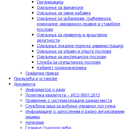
Организација
Одељење за финансије
Одељење за јавне набавке
Одељење за урбанизам, грађевинске,
комуналне, имовинско-правне и стамбене
послове
Одељење за привреду и друштвене
делатности
Одељење локалне пореске администрације
Одељење за управу и опште послове
Одељење за инспекцијске послове
Служба за скупштинске послове
Кабинет градоначелника
Графички приказ
Предузећа и установе
Документа
Информатор о раду
Политика квалитета – ИСО 9001:2015
Правилник о систематизацији радних места
Службена лица за вођење управног поступка
Информације о запосленим и радно ангажованим
лицима
Начелник
Седнице Градског већа