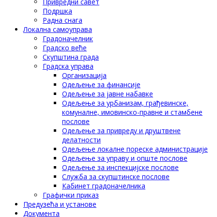
Привредни савет
Подршка
Радна снага
Локална самоуправа
Градоначелник
Градско веће
Скупштина града
Градска управа
Организација
Одељење за финансије
Одељење за јавне набавке
Одељење за урбанизам, грађевинске,
комуналне, имовинско-правне и стамбене
послове
Одељење за привреду и друштвене
делатности
Одељење локалне пореске администрације
Одељење за управу и опште послове
Одељење за инспекцијске послове
Служба за скупштинске послове
Кабинет градоначелника
Графички приказ
Предузећа и установе
Документа