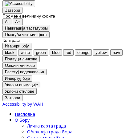
Затвори
Промени величину фонта
A-
A+
Навигација тастатуром
Oмогући читљив фонт
Контраст
Изабери боју
black
white
green
blue
red
orange
yellow
navi
Подвуци линкове
Означи линкове
Ресетуј подешавања
Инвертуј боје
Уклони анимације
Уклони стилове
Затвори
Accessibility by WAH
Насловна
О Бору
Лична карта града
Обележја града Бора
Статут града Бора