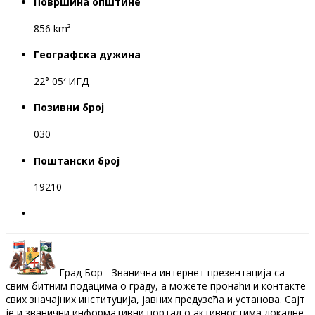
Површина општине
856 km²
Географска дужина
22° 05′ ИГД
Позивни број
030
Поштански број
19210
Град Бор - Званична интернет презентација са
свим битним подацима о граду, а можете пронаћи и контакте
свих значајних институција, јавних предузећа и установа. Сајт
је и званични информативни портал о активностима локалне