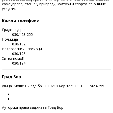
самоуправе, стања у привреди, култури и спорту, са онлине
услугама.
Важни телефони
Градска управа
030/423-255
Полиција
030/192
Ватрогасци / Спасиоци
030/193
Хитна помоћ
030/194
Град Бор
улица: Моше Пијаде бр. 3, 19210 Бор тел: +381 030/423-255
Ауторска права задржава Град Бор