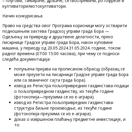
– плугови, тањираче, дрљаче, сетвоспремачи, ротофрезе и
култиватори/мотокултиватори.
Начин конкурисања
Право на средства овог Програма корисници могу остварити
подношењем захтева Градској управи града Бора —
Одељењу за привреду и друштвене делатности, преко
писарнице Градске управе града Бора, након куповине
машина, у периоду од 20.05.2024.31.05.2024. године, током
радног времена (07:00 15:00 часова), при чему се подноси
следећа документација:
попуњена пријава на прописаном обрасцу (образац се
може преузети на писарници Градске управе града Бора
или са званичног сајта града Бора).
извод из Регистра пољопривредних газдинстава-подаци
о пољопривредном газдинству, из текуће године
(фотокопија—преузима се из е-аграра).
извод из Регистра пољопривредних газдинстава-
структура биљне производње, из текуће године
(фотокопија-преузима се из е-аграра).
доказ о извршеном плаћању предметне инвестиције, и
то: