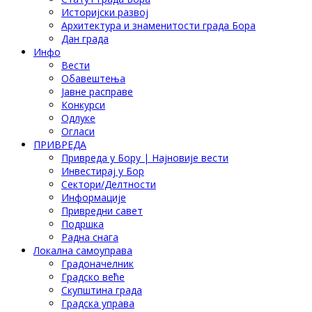
Историјски развој
Архитектура и знаменитости града Бора
Дан града
Инфо
Вести
Обавештења
Јавне расправе
Конкурси
Одлуке
Огласи
ПРИВРЕДА
Привреда у Бору | Најновије вести
Инвестирај у Бор
Сектори/Делтности
Информације
Привредни савет
Подршка
Радна снага
Локална самоуправа
Градоначелник
Градско веће
Скупштина града
Градска управа