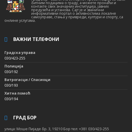
битним подацима о граду, а можете пронаћи и
контакте свих значајних институција, јавних
предузећа и установа. Сајт је и званични
информативни портал о активностима локалне
самоуправе, стања у привреди, култури и спорту, са
онлине услугама.
ВАЖНИ ТЕЛЕФОНИ
Градска управа
030/423-255
Полиција
030/192
Ватрогасци / Спасиоци
030/193
Хитна помоћ
030/194
ГРАД БОР
улица: Моше Пијаде бр. 3, 19210 Бор тел: +381 030/423-255