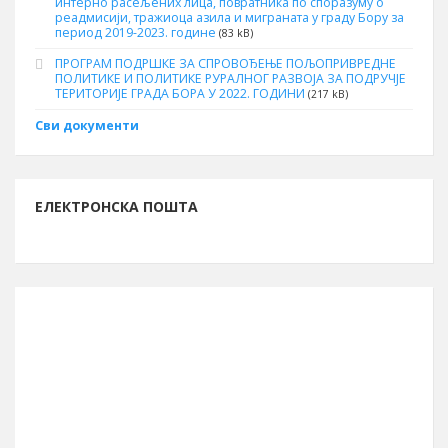
интерно расељених лица, повратника по споразуму о
реадмисији, тражиоца азила и миграната у граду Бору за
период 2019-2023. године
(83 kB)
ПРОГРАМ ПОДРШКЕ ЗА СПРОВОЂЕЊЕ ПОЉОПРИВРЕДНЕ
ПОЛИТИКЕ И ПОЛИТИКЕ РУРАЛНОГ РАЗВОЈА ЗА ПОДРУЧЈЕ
ТЕРИТОРИЈЕ ГРАДА БОРА У 2022. ГОДИНИ
(217 kB)
Сви документи
ЕЛЕКТРОНСКА ПОШТА
ИНФОРМАЦИЈЕ О БОРУ
Буџет за 2026. годину
13.261.762.261 рсд
Број становника (попис 2011.)