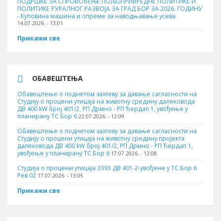
ПОДРШКЕ ЗА СПРОВОЂЕЊЕ ПОЉОПРИВРЕДНЕ ПОЛИТИКЕ И
ПОЛИТИКЕ РУРАЛНОГ РАЗВОЈА ЗА ГРАД БОР ЗА 2026. ГОДИНУ
- Куповина машина и опреме за наводњавање усева
14.07.2026. - 13:01
Прикажи све
ОБАВЕШТЕЊА
Обавештење о поднетом захтеву за давање сагласности на
Студију о процени утицаја на животну средину далековода
ДВ 400 kW број 401/2, РП Дрмно - РП Ђердап 1, увођење у
планирану ТС Бор 6
22.07.2026. - 12:09
Обавештење о поднетом захтеву за давање сагласности на
Студију о процени утицаја на животну средину пројекта
далековода ДВ 400 kW број 401/2, РП Дрмно - РП Ђердап 1,
увођење у планирану ТС Бор 6
17.07.2026. - 13:08
Студија о процени утицаја 3393 ДВ 401-2-увођене у ТС Бор 6
Рев 02
17.07.2026. - 13:05
Прикажи све