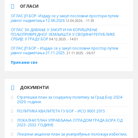
ОГЛАСИ
ОГЛАС ЈП БОР- Издају се у закуп пословни простори путем
јавног надметања 12.06.2026
12.06.2026. - 11:35
ОГЛАС ЗА ДАВАЊЕ У ЗАКУП И НА КОРИШЋЕЊЕ
ПОЉОПРИВРЕДНОГ ЗЕМЉИШТА У СВОЈИНИ РЕПУБЛИКЕ
СРБИЈЕ У ГРАДУ БОР
04.12.2025. - 14:01
ОГЛАС ЈП БОР – Издаје се у закуп пословни простор путем
јавног надметања 21.11.2025.
21.11.2025. - 06:57
Прикажи све
ДОКУМЕНТИ
Стратешки план за социјалну политику за Град Бор 2024-
2029. године
ПОЛИТИКА КВАЛИТЕТА ГУ БОР – ИСО 9001:2015
ЛОКАЛНИ ПЛАН УПРАВЉАЊА ОТПАДОМ ГРАДА БОРА ОД
2023- 2032. ГОДИНЕ
Локални акциони план за унапређење положаја избеглих,