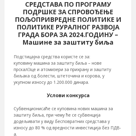
СРЕДСТАВА ПО ПРОГРАМУ
ПОДРШКЕ ЗА СПРОВОЂЕЊЕ
ПОЉОПРИВРЕДНЕ ПОЛИТИКЕ И
ПОЛИТИКЕ РУРАЛНОГ РАЗВОЈА
ГРАДА БОРА ЗА 2024.ГОДИНУ –
Машине за заштиту биља
Подстицајна средства користе се за:
куповину машина за заштиту биља – нове
прскал􀁎iце и атомизери за прихрану и заштиту
биљака од болести, штеточина и корова, у
укупном износу до 1.200.000 динара.
Услови конкурса
Субвенционисаће се куповина нових машина за
заштиту биља, при чему ће се субвенција
додељивати у виду бесповратних средстава у
износу до 80 % од вредности инвестиција без ПДВ-
а.