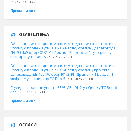
14.07.2026. - 13:01
Прикажи све
ОБАВЕШТЕЊА
Обавештење о поднетом захтеву за давање сагласности на
Студију о процени утицаја на животну средину далековода
ДВ 400 kW број 401/2, РП Дрмно - РП Ђердап 1, увођење у
планирану ТС Бор 6
22.07.2026. - 12:09
Обавештење о поднетом захтеву за давање сагласности на
Студију о процени утицаја на животну средину пројекта
далековода ДВ 400 kW број 401/2, РП Дрмно - РП Ђердап 1,
увођење у планирану ТС Бор 6
17.07.2026. - 13:08
Студија о процени утицаја 3393 ДВ 401-2-увођене у ТС Бор 6
Рев 02
17.07.2026. - 13:05
Прикажи све
ОГЛАСИ