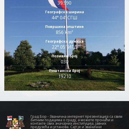
39.990
Географска ширина
44° 04′ СГШ
Површина општине
856 km²
Географска дужина
22° 05′ ИГД
Позивни број
030
Поштански број
19210
Град Бор - Званична интернет презентација са свим
битним подацима о граду, а можете пронаћи и
контакте свих значајних институција, јавних
предузећа и установа. Сајт је и званични