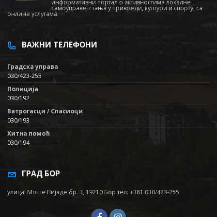
информативни портал о активностима локалне
самоуправе, стања у привреди, култури и спорту, са
онлине услугама.
ВАЖНИ ТЕЛЕФОНИ
Градска управа
030/423-255
Полиција
030/192
Ватрогасци / Спасиоци
030/193
Хитна помоћ
030/194
ГРАД БОР
улица: Моше Пијаде бр. 3, 19210 Бор тел: +381 030/423-255