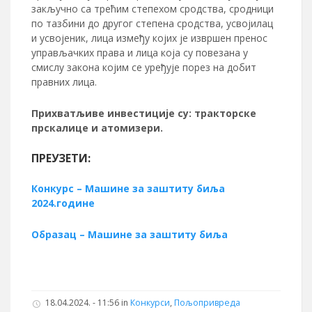
закључно са трећим степехом сродства, сродници
по тазбини до другог степена сродства, усвојилац
и усвојеник, лица између којих је извршен пренос
управљачких права и лица која су повезана у
смислу закона којим се уређује порез на добит
правних лица.
Прихватљиве инвестиције су: тракторске
прскалице и атомизери.
ПРЕУЗЕТИ:
Конкурс – Машине за заштиту биља
2024.године
Образац – Машине за заштиту биља
18.04.2024. - 11:56 in
Конкурси
,
Пољопривреда