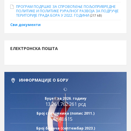
ПРОГРАМ ПОДРШКЕ ЗА СПРОВОЂЕЊЕ ПОЉОПРИВРЕДНЕ
ПОЛИТИКЕ И ПОЛИТИКЕ РУРАЛНОГ РАЗВОЈА ЗА ПОДРУЧЈЕ
ТЕРИТОРИЈЕ ГРАДА БОРА У 2022. ГОДИНИ
(217 kB)
Сви документи
ЕЛЕКТРОНСКА ПОШТА
ИНФОРМАЦИЈЕ О БОРУ
Буџет за 2026. годину
13.261.762.261 рсд
Број становника (попис 2011.)
48.615
Број бирача (септембар 2023.)