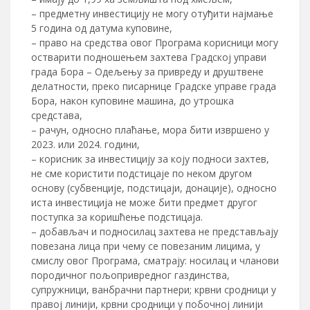
– предметну инвестицију не могу отуђити најмање
5 година од датума куповине,
– право на средства овог Програма корисници могу
остварити подношењем захтева Градској управи
града Бора – Одељењу за привреду и друштвене
делатности, преко писарнице Градске управе града
Бора, након куповине машина, до утрошка
средстава,
– рачун, односно плаћање, мора бити извршено у
2023. или 2024. години,
– корисник за инвестицију за коју подноси захтев,
не сме користити подстицаје по неком другом
основу (субвенције, подстицаји, донације), односно
иста инвестиција не може бити предмет другог
поступка за коришћење подстицаја.
– добављач и подносилац захтева не представљају
повезана лица при чему се повезаним лицима, у
смислу овог Програма, сматрају: носилац и чланови
породичног пољопривредног газдинства,
супружници, ванбрачни партнери; крвни сродници у
правој линији, крвни сродници у побочној линији