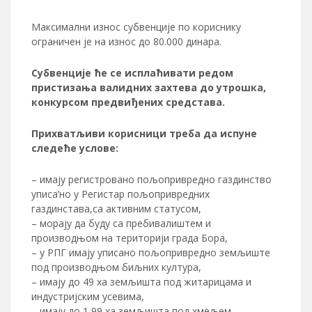
Максимални износ субвенције по кориснику
ограничен је на износ до 80.000 динара.
Субвенције ће се исплаћивати редом
пристизања валидних захтева до утрошка,
конкурсом предвиђених средстава.
Прихватљиви корисници треба да испуне
следеће услове:
– имају регистровано пољопривредно газдинство
уписа’но у Регистар пољопривредних
газдинстава,са активним статусом,
– морају да буду са пребивалиштем и
производњом на територији града Бора,
– у РПГ имају уписано пољопривредно земљиште
под производњом биљних култура,
– имају до 49 ха земљишта под житарицама и
индустријским усевима,
– имају до 1,99 ха земљишта под хмељем,