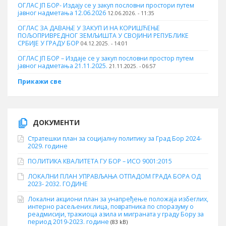
ОГЛАС ЈП БОР- Издају се у закуп пословни простори путем
јавног надметања 12.06.2026
12.06.2026. - 11:35
ОГЛАС ЗА ДАВАЊЕ У ЗАКУП И НА КОРИШЋЕЊЕ
ПОЉОПРИВРЕДНОГ ЗЕМЉИШТА У СВОЈИНИ РЕПУБЛИКЕ
СРБИЈЕ У ГРАДУ БОР
04.12.2025. - 14:01
ОГЛАС ЈП БОР – Издаје се у закуп пословни простор путем
јавног надметања 21.11.2025.
21.11.2025. - 06:57
Прикажи све
ДОКУМЕНТИ
Стратешки план за социјалну политику за Град Бор 2024-
2029. године
ПОЛИТИКА КВАЛИТЕТА ГУ БОР – ИСО 9001:2015
ЛОКАЛНИ ПЛАН УПРАВЉАЊА ОТПАДОМ ГРАДА БОРА ОД
2023- 2032. ГОДИНЕ
Локални акциони план за унапређење положаја избеглих,
интерно расељених лица, повратника по споразуму о
реадмисији, тражиоца азила и миграната у граду Бору за
период 2019-2023. године
(83 kB)