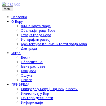
Menu
Насловна
О Бору
Лична карта града
Обележја града Бора
Статут града Бора
Историјски развој
Архитектура и знаменитости града Бора
Дан града
Инфо
Вести
Обавештења
Јавне расправе
Конкурси
Одлуке
Огласи
ПРИВРЕДА
Привреда у Бору | Најновије вести
Инвестирај у Бор
Сектори/Делтности
Информације