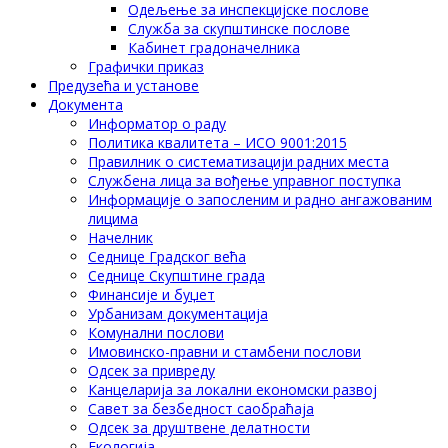
Одељење за инспекцијске послове
Служба за скупштинске послове
Кабинет градоначелника
Графички приказ
Предузећа и установе
Документа
Информатор о раду
Политика квалитета – ИСО 9001:2015
Правилник о систематизацији радних места
Службена лица за вођење управног поступка
Информације о запосленим и радно ангажованим
лицима
Начелник
Седнице Градског већа
Седнице Скупштине града
Финансије и буџет
Урбанизам документација
Комунални послови
Имовинско-правни и стамбени послови
Одсек за привреду
Канцеларија за локални економски развој
Савет за безбедност саобраћаја
Одсек за друштвене делатности
Eкологија