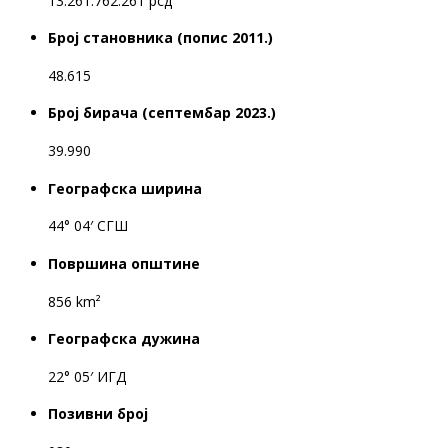
13.261.762.261 рсд
Број становника (попис 2011.)
48.615
Број бирача (септембар 2023.)
39.990
Географска ширина
44° 04′ СГШ
Површина општине
856 km²
Географска дужина
22° 05′ ИГД
Позивни број