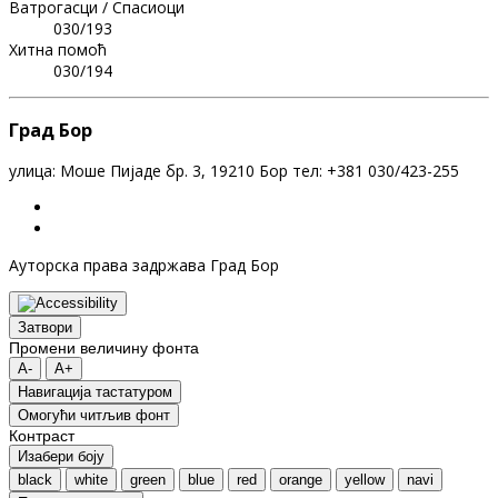
Ватрогасци / Спасиоци
030/193
Хитна помоћ
030/194
Град Бор
улица: Моше Пијаде бр. 3, 19210 Бор тел: +381 030/423-255
Ауторска права задржава Град Бор
Затвори
Промени величину фонта
A-
A+
Навигација тастатуром
Oмогући читљив фонт
Контраст
Изабери боју
black
white
green
blue
red
orange
yellow
navi