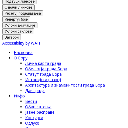
Подвуци линкове
Означи линкове
Ресетуј подешавања
Инвертуј боје
Уклони анимације
Уклони стилове
Затвори
Accessibility by WAH
Насловна
О Бору
Лична карта града
Обележја града Бора
Статут града Бора
Историјски развој
Архитектура и знаменитости града Бора
Дан града
Инфо
Вести
Обавештења
Јавне расправе
Конкурси
Одлуке