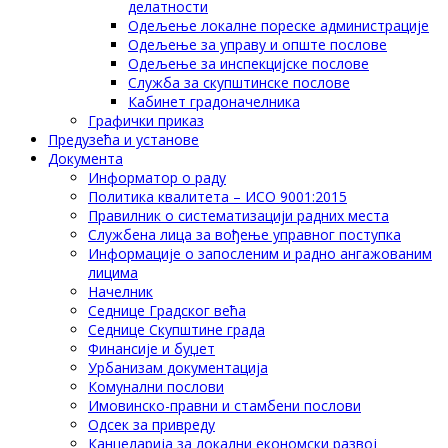
делатности
Одељење локалне пореске администрације
Одељење за управу и опште послове
Одељење за инспекцијске послове
Служба за скупштинске послове
Кабинет градоначелника
Графички приказ
Предузећа и установе
Документа
Информатор о раду
Политика квалитета – ИСО 9001:2015
Правилник о систематизацији радних места
Службена лица за вођење управног поступка
Информације о запосленим и радно ангажованим
лицима
Начелник
Седнице Градског већа
Седнице Скупштине града
Финансије и буџет
Урбанизам документација
Комунални послови
Имовинско-правни и стамбени послови
Одсек за привреду
Канцеларија за локални економски развој