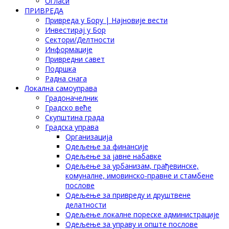
Огласи
ПРИВРЕДА
Привреда у Бору | Најновије вести
Инвестирај у Бор
Сектори/Делтности
Информације
Привредни савет
Подршка
Радна снага
Локална самоуправа
Градоначелник
Градско веће
Скупштина града
Градска управа
Организација
Одељење за финансије
Одељење за јавне набавке
Одељење за урбанизам, грађевинске,
комуналне, имовинско-правне и стамбене
послове
Одељење за привреду и друштвене
делатности
Одељење локалне пореске администрације
Одељење за управу и опште послове