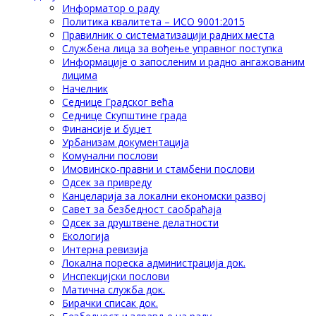
Информатор о раду
Политика квалитета – ИСО 9001:2015
Правилник о систематизацији радних места
Службена лица за вођење управног поступка
Информације о запосленим и радно ангажованим
лицима
Начелник
Седнице Градског већа
Седнице Скупштине града
Финансије и буџет
Урбанизам документација
Комунални послови
Имовинско-правни и стамбени послови
Одсек за привреду
Канцеларија за локални економски развој
Савет за безбедност саобраћаја
Одсек за друштвене делатности
Eкологија
Интерна ревизија
Локална пореска администрација док.
Инспекцијски послови
Матична служба док.
Бирачки списак док.