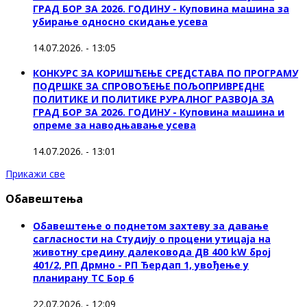
ГРАД БОР ЗА 2026. ГОДИНУ - Куповинa машина за
убирање односно скидање усева
14.07.2026. - 13:05
КОНКУРС ЗА КОРИШЋЕЊЕ СРЕДСТАВА ПО ПРОГРАМУ
ПОДРШКЕ ЗА СПРОВОЂЕЊЕ ПОЉОПРИВРЕДНЕ
ПОЛИТИКЕ И ПОЛИТИКЕ РУРАЛНОГ РАЗВОЈА ЗА
ГРАД БОР ЗА 2026. ГОДИНУ - Куповина машина и
опреме за наводњавање усева
14.07.2026. - 13:01
Прикажи све
Обавештења
Обавештење о поднетом захтеву за давање
сагласности на Студију о процени утицаја на
животну средину далековода ДВ 400 kW број
401/2, РП Дрмно - РП Ђердап 1, увођење у
планирану ТС Бор 6
22.07.2026. - 12:09