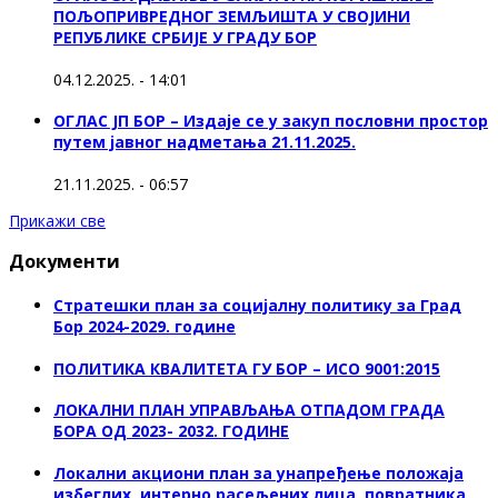
ПОЉОПРИВРЕДНОГ ЗЕМЉИШТА У СВОЈИНИ
РЕПУБЛИКЕ СРБИЈЕ У ГРАДУ БОР
04.12.2025. - 14:01
ОГЛАС ЈП БОР – Издаје се у закуп пословни простор
путем јавног надметања 21.11.2025.
21.11.2025. - 06:57
Прикажи све
Документи
Стратешки план за социјалну политику за Град
Бор 2024-2029. године
ПОЛИТИКА КВАЛИТЕТА ГУ БОР – ИСО 9001:2015
ЛОКАЛНИ ПЛАН УПРАВЉАЊА ОТПАДОМ ГРАДА
БОРА ОД 2023- 2032. ГОДИНЕ
Локални акциони план за унапређење положаја
избеглих, интерно расељених лица, повратника