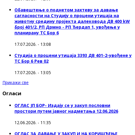
Обавештење о поднетом захтеву за давање
сагласности на Студију о процени утицаја на
животну средину пројекта далековода ДВ 400 kW
број 401/2, РП Дрмно - РП Ђердап 1, увођење у
планирану ТС Бор 6
17.07.2026. - 13:08
Студија о процени утицаја 3393 ДВ 401-2-увођене у
ТС Бор 6 Рев 02
17.07.2026. - 13:05
Прикажи све
Огласи
ОГЛАС ЈП БОР- Издају се у закуп пословни
простори путем јавног надметања 12.06.2026
12.06.2026. - 11:35
ОГЛАС ЗА ДАВАЊЕ У ЗАКУП И НА КОРИШЋЕЊЕ