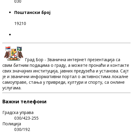
030
Поштански број
19210
Град Бор - Званична интернет презентација са
свим битним подацима о граду, а можете пронаћи и контакте
свих значајних институција, јавних предузећа и установа. Сајт
је и званични информативни портал о активностима локалне
самоуправе, стања у привреди, култури и спорту, са онлине
услугама.
Важни телефони
Градска управа
030/423-255
Полиција
030/192