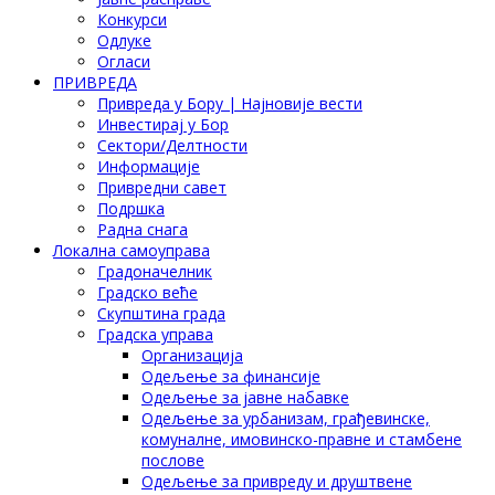
Конкурси
Одлуке
Огласи
ПРИВРЕДА
Привреда у Бору | Најновије вести
Инвестирај у Бор
Сектори/Делтности
Информације
Привредни савет
Подршка
Радна снага
Локална самоуправа
Градоначелник
Градско веће
Скупштина града
Градска управа
Организација
Одељење за финансије
Одељење за јавне набавке
Одељење за урбанизам, грађевинске,
комуналне, имовинско-правне и стамбене
послове
Одељење за привреду и друштвене