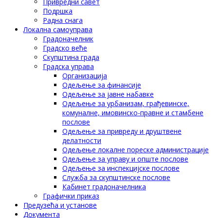
Привредни савет
Подршка
Радна снага
Локална самоуправа
Градоначелник
Градско веће
Скупштина града
Градска управа
Организација
Одељење за финансије
Одељење за јавне набавке
Одељење за урбанизам, грађевинске,
комуналне, имовинско-правне и стамбене
послове
Одељење за привреду и друштвене
делатности
Одељење локалне пореске администрације
Одељење за управу и опште послове
Одељење за инспекцијске послове
Служба за скупштинске послове
Кабинет градоначелника
Графички приказ
Предузећа и установе
Документа