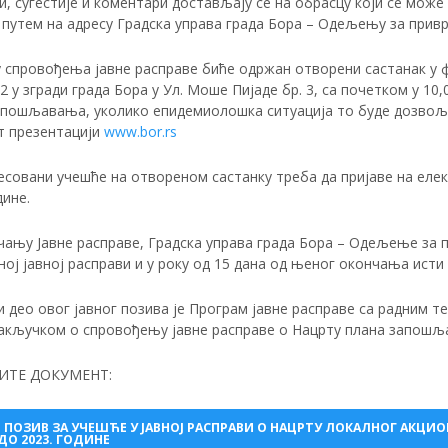
, сугестије и коментари достављају се на обрасцу који се мож
путем на адресу Градска управа града Бора – Одељењу за привре
 спровођења јавне расправе биће одржан отворени састанак у фо
 2 у згради града Бора у Ул. Моше Пијаде бр. 3, са почетком у 1
апошљавања, уколико епидемиолошка ситуација то буде дозвољ
т презентацији
www.bor.rs
совани учешће на отвореном састанку треба да пријаве на електро
дине.
чању Јавне расправе, Градска управа града Бора – Одељење за 
ој јавној расправи и у року од 15 дана од њеног окончања исти
и део овог јавног позива је Програм јавне расправе са радним
 Закључком о спровођењу јавне расправе о Нацрту плана запошљ
ИТЕ ДОКУМЕНТ:
И ПОЗИВ ЗА УЧЕШЋЕ У ЈАВНОЈ РАСПРАВИ О НАЦРТУ ЛОКАЛНОГ АКЦ
 ДО 2023. ГОДИНЕ