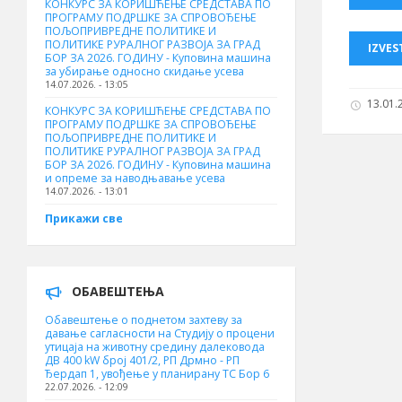
КОНКУРС ЗА КОРИШЋЕЊЕ СРЕДСТАВА ПО
ПРОГРАМУ ПОДРШКЕ ЗА СПРОВОЂЕЊЕ
ПОЉОПРИВРЕДНЕ ПОЛИТИКЕ И
ПОЛИТИКЕ РУРАЛНОГ РАЗВОЈА ЗА ГРАД
IZVES
БОР ЗА 2026. ГОДИНУ - Куповинa машина
за убирање односно скидање усева
14.07.2026. - 13:05
13.01.2
КОНКУРС ЗА КОРИШЋЕЊЕ СРЕДСТАВА ПО
ПРОГРАМУ ПОДРШКЕ ЗА СПРОВОЂЕЊЕ
ПОЉОПРИВРЕДНЕ ПОЛИТИКЕ И
ПОЛИТИКЕ РУРАЛНОГ РАЗВОЈА ЗА ГРАД
БОР ЗА 2026. ГОДИНУ - Куповина машина
и опреме за наводњавање усева
14.07.2026. - 13:01
Прикажи све
ОБАВЕШТЕЊА
Обавештење о поднетом захтеву за
давање сагласности на Студију о процени
утицаја на животну средину далековода
ДВ 400 kW број 401/2, РП Дрмно - РП
Ђердап 1, увођење у планирану ТС Бор 6
22.07.2026. - 12:09