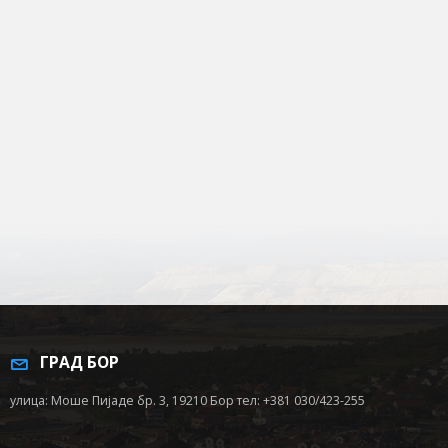
ГРАД БОР
улица: Моше Пијаде бр. 3, 19210 Бор тел: +381 030/423-255