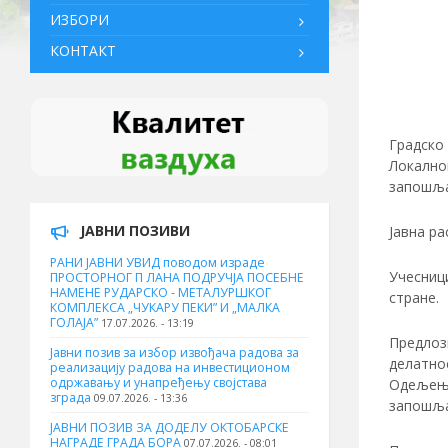
ИЗБОРИ
КОНТАКТ
Градско 
Локалног
запошљав
ЈАВНИ ПОЗИВИ
Јавна ра
РАНИ ЈАВНИ УВИД поводом израде
Учесници
ПРОСТОРНОГ П ЛАНА ПОДРУЧЈА ПОСЕБНЕ
НАМЕНЕ РУДАРСКО - МЕТАЛУРШКОГ
стране.
КОМПЛЕКСА „ЧУКАРУ ПЕКИ” И „МАЛКА
ГОЛАЈА”
17.07.2026. - 13:19
Предлози
Јавни позив за избор извођача радова за
делатнос
реализацију радова на инвестиционом
одржавању и унапређењу својстава
Одељењу 
зграда
09.07.2026. - 13:36
запошљ
ЈАВНИ ПОЗИВ ЗА ДОДЕЛУ ОКТOБАРСКЕ
НАГРАДЕ ГРАДА БОРА
07.07.2026. - 08:01