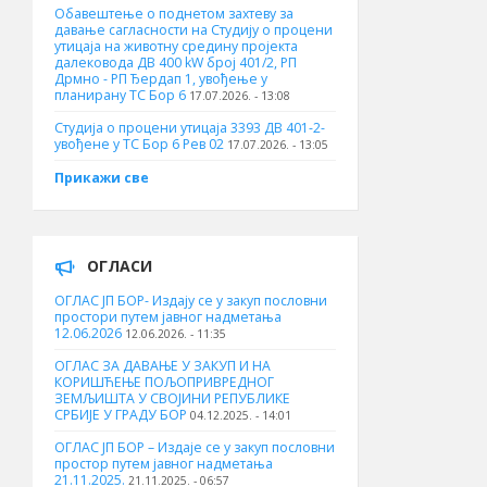
Обавештење о поднетом захтеву за
давање сагласности на Студију о процени
утицаја на животну средину пројекта
далековода ДВ 400 kW број 401/2, РП
Дрмно - РП Ђердап 1, увођење у
планирану ТС Бор 6
17.07.2026. - 13:08
Студија о процени утицаја 3393 ДВ 401-2-
увођене у ТС Бор 6 Рев 02
17.07.2026. - 13:05
Прикажи све
ОГЛАСИ
ОГЛАС ЈП БОР- Издају се у закуп пословни
простори путем јавног надметања
12.06.2026
12.06.2026. - 11:35
ОГЛАС ЗА ДАВАЊЕ У ЗАКУП И НА
КОРИШЋЕЊЕ ПОЉОПРИВРЕДНОГ
ЗЕМЉИШТА У СВОЈИНИ РЕПУБЛИКЕ
СРБИЈЕ У ГРАДУ БОР
04.12.2025. - 14:01
ОГЛАС ЈП БОР – Издаје се у закуп пословни
простор путем јавног надметања
21.11.2025.
21.11.2025. - 06:57