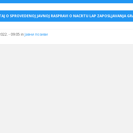
TAJ O SPROVEDENOJ JAVNOJ RASPRAVI O NACRTU LAP ZAPOSLJAVANJA GR
022. - 09:05 in
Јавни позиви