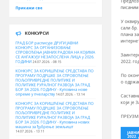
Предлози
писаним 
Прикажи све
У оквиру
сали бр.
КОНКУРСИ
плана з
интерне
ГРАД БОР расписује ДРУГИ ЈАВНИ
КОНКУРС ЗА ОРГАНИЗОВАЊЕ
СПРОВОЂЕЊА ЈАВНИХ РАДОВА НА КОЈИМА
Заинтере
СЕ АНГАЖУЈУ НЕЗАПОСЛЕНА ЛИЦА у 2026.
2022. го
ГОДИНИ
24.07.2026. - 08:15
КОНКУРС ЗА КОРИШЋЕЊЕ СРЕДСТАВА ПО
По окон
ПРОГРАМУ ПОДРШКЕ ЗА СПРОВОЂЕЊЕ
ПОЉОПРИВРЕДНЕ ПОЛИТИКЕ И
о одржан
ПОЛИТИКЕ РУРАЛНОГ РАЗВОЈА ЗА ГРАД
БОР ЗА 2026. ГОДИНУ - Куповина нове
опреме у пчеларству
14.07.2026. - 13:14
Саставн
који је
КОНКУРС ЗА КОРИШЋЕЊЕ СРЕДСТАВА ПО
ПРОГРАМУ ПОДРШКЕ ЗА СПРОВОЂЕЊЕ
ПОЉОПРИВРЕДНЕ ПОЛИТИКЕ И
ПРЕУЗМ
ПОЛИТИКЕ РУРАЛНОГ РАЗВОЈА ЗА ГРАД
БОР ЗА 2026. ГОДИНУ - Куповина нових
машина за ђубрење земљишт
14.07.2026. - 13:11
ЈАВН
2022.