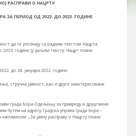
ВНОЈ РАСПРАВИ
О НАЦРТУ
ЗА ПЕРИОД ОД 2022. ДО 2023. ГОДИНЕ
вност да се упознају са радним текстом Нацрта
 2023. године (у даљем тексту: Нацрт плана
22. до 28. јануара 2022. године.
ења, стручна јавност, као и друге заинтересоване
управи града Бора-Одељењу за привреду и друштвене
ним путем на адресу Градска управа града Бора –
 напоменом: ,,За јавну расправу о Нацрту плана