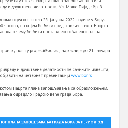
е преузети уз текст Нацрта плана запошљавања или
ду и друштвене делатности, Ул. Моше Пијаде бр. 3.
рми округлог стола 25. јануара 2022. године у Бору,
0,00 часова, на којем ће бити представљен текст Нацрта
авала о чему ће бити постављено обавештење на
нску пошту projekti@bor.rs , најкасније до 21. јануара
привреду и друштвене делатности ће сачинити извештај
 објавити на интернет презентацији
www.bor.rs
 текстом Нацрта плана запошљавања са образложењем,
авања одредило Градско веће града Бора.
ИОНОГ ПЛАНА ЗАПОШЉАВАЊА ГРАДА БОРА ЗА ПЕРИОД ОД