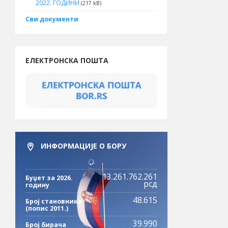
2022. ГОДИНИ
(217 kB)
Сви документи
ЕЛЕКТРОНСКА ПОШТА
ИНФОРМАЦИЈЕ О БОРУ
13.261.762.261
Буџет за 2026.
рсд
годину
48.615
Број становника
(попис 2011.)
39.990
Број бирача