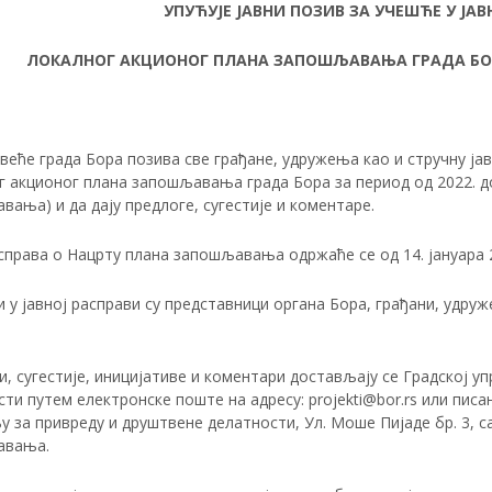
УПУЋУЈЕ ЈАВНИ ПОЗИВ ЗА УЧЕШЋЕ У ЈА
ЛОКАЛНОГ АКЦИОНОГ ПЛАНА ЗАПОШЉАВАЊА ГРАДА БОРА 
веће града Бора позива све грађане, удружења као и стручну ја
 акционог плана запошљавања града Бора за период од 2022. до
ања) и да дају предлоге, сугестије и коментаре.
справа о Нацрту плана запошљавања одржаће се од 14. јануара 20
 у јавној расправи су представници органа Бора, грађани, удруж
, сугестије, иницијативе и коментари достављају се Градској 
ти путем електронске поште на адресу: projekti@bor.rs или писа
за привреду и друштвене делатности, Ул. Моше Пијаде бр. 3, са
авања.