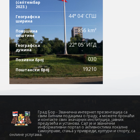
(септембар
2023.)
44° 04′ СГШ
Географска
ширина
856 km²
Површина
општине
22° 05′ ИГД
Географска
дужина
030
Позивни број
19210
Поштански број
Град Бор - Званична интернет презентација са
свим битним подацима о граду, а можете пронаћи
и контакте свих значајних институција, јавних
предузећа и установа. Сајт је и званични
информативни портал о активностима локалне
самоуправе, стања у привреди, култури и спорту, са
онлине услугама.