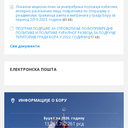
Локални акциони план за унапређење положаја избеглих,
интерно расељених лица, повратника по споразуму о
реадмисији, тражиоца азила и миграната у граду Бору за
период 2019-2023. године
(83 kB)
ПРОГРАМ ПОДРШКЕ ЗА СПРОВОЂЕЊЕ ПОЉОПРИВРЕДНЕ
ПОЛИТИКЕ И ПОЛИТИКЕ РУРАЛНОГ РАЗВОЈА ЗА ПОДРУЧЈЕ
ТЕРИТОРИЈЕ ГРАДА БОРА У 2022. ГОДИНИ
(217 kB)
Сви документи
ЕЛЕКТРОНСКА ПОШТА
ИНФОРМАЦИЈЕ О БОРУ
Буџет за 2026. годину
13.261.762.261 рсд