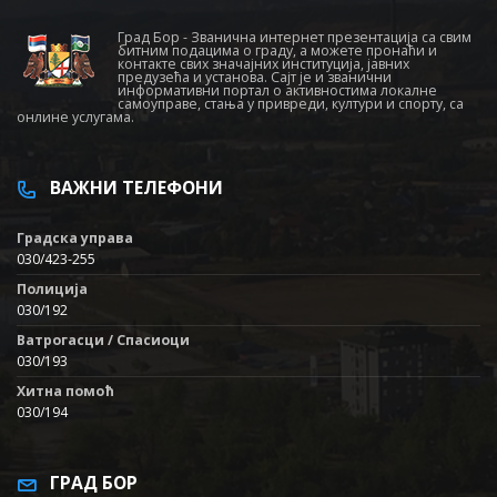
Град Бор - Званична интернет презентација са свим
битним подацима о граду, а можете пронаћи и
контакте свих значајних институција, јавних
предузећа и установа. Сајт је и званични
информативни портал о активностима локалне
самоуправе, стања у привреди, култури и спорту, са
онлине услугама.
ВАЖНИ ТЕЛЕФОНИ
Градска управа
030/423-255
Полиција
030/192
Ватрогасци / Спасиоци
030/193
Хитна помоћ
030/194
ГРАД БОР