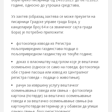
године, односно до утрошка средстава,
Уз захтев (образац захтева се може преузети на
писарници Градске управе града Бора, у
канцеларији број 64 и са званичног сајта града
Бора) је потребно приложити:
фотокопија извода из Регистра
пољопривредних газдинстава подщи о
пољопривредном газдинству из текуће године;
доказ о власништву над грлом које је вештачки
осемењено (односи се само на говеда; фотокопија
обе стране пасоша или извод из Централног
регистра говеда – подаци о животињи);
рачун за извршену услугу вештачког
осемењавања говеда или свиња – фотокопија
картона (потврде) за вештачко осемењавање
говеда и за вештачко осемењавање свиња (на
картону/потврди ветеринар је у обавези да упише
ознаку свиње, број регистрованог