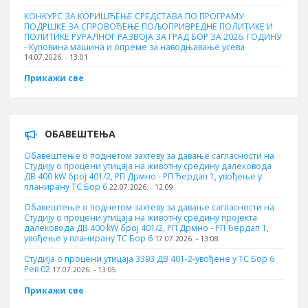
КОНКУРС ЗА КОРИШЋЕЊЕ СРЕДСТАВА ПО ПРОГРАМУ
ПОДРШКЕ ЗА СПРОВОЂЕЊЕ ПОЉОПРИВРЕДНЕ ПОЛИТИКЕ И
ПОЛИТИКЕ РУРАЛНОГ РАЗВОЈА ЗА ГРАД БОР ЗА 2026. ГОДИНУ
- Куповина машина и опреме за наводњавање усева
14.07.2026. - 13:01
Прикажи све
ОБАВЕШТЕЊА
Обавештење о поднетом захтеву за давање сагласности на
Студију о процени утицаја на животну средину далековода
ДВ 400 kW број 401/2, РП Дрмно - РП Ђердап 1, увођење у
планирану ТС Бор 6
22.07.2026. - 12:09
Обавештење о поднетом захтеву за давање сагласности на
Студију о процени утицаја на животну средину пројекта
далековода ДВ 400 kW број 401/2, РП Дрмно - РП Ђердап 1,
увођење у планирану ТС Бор 6
17.07.2026. - 13:08
Студија о процени утицаја 3393 ДВ 401-2-увођене у ТС Бор 6
Рев 02
17.07.2026. - 13:05
Прикажи све