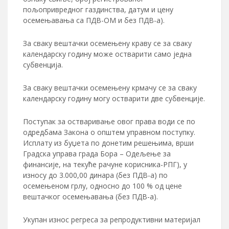
пољопривредног газдинства, датум и цену
осемењавања са ПДВ-ОМ и без ПДВ-а).
За сваку вештачки осемењену краву се за сваку
календарску годину може остварити само једна
субвенција.
За сваку вештачки осемењену крмачу се за сваку
календарску годину могу остварити две субвенције.
Поступак за остваривање овог права води се по
одредбама Закона о општем управном поступку.
Исплату из буџета по донетим решењима, врши
Градска управа града Бора – Одељење за
финансије, на текуће рачуне корисника-РПГ), у
износу до 3.000,00 динара (без ПДВ-а) по
осемењеном грлу, односно до 100 % од цене
вештачког осемењавања (без ПДВ-а).
Укупан износ регреса за репродуктивни материјал