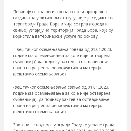
Позивају се сва регистрована пољопривредна
газдинства у активном статусу, чије је седиште на
територији Града Бора и чија се грла (говеда и
свиње) узгајају на територији Града Бора, која су
користила ветеринарске услуге по основу:
– вештачког осемењавања говеда од 01.01.2023.
године (за осемењавања за које није остварена
субвенција) да поднесу захтев за остваривање
права на регрес за репродуктивни материјал
(вештачко осемењавање)
-вештачког осемењавања свиња од 01.01.2023.
године (за осемењавања за које није остварена
субвенција), да поднесу захтев за остваривање
права на регрес за репродуктивни материјал
(вештачко осемењавање).
Захтеви се подносе у згради Градске управе града
Бора преко писарнице од 24.03.2025. до 08.12.2025.