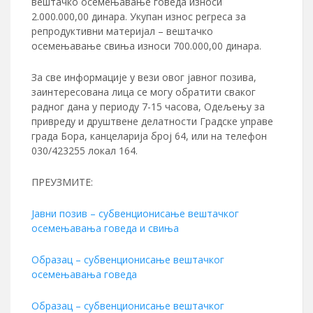
вештачко осемењавање говеда износи
2.000.000,00 динара. Укупан износ регреса за
репродуктивни материјал – вештачко
осемењавање свиња износи 700.000,00 динара.
За све информације у вези овог јавног позива,
заинтересована лица се могу обратити сваког
радног дана у периоду 7-15 часова, Одељењу за
привреду и друштвене делатности Градске управе
града Бора, канцеларија број 64, или на телефон
030/423255 локал 164.
ПРЕУЗМИТЕ:
Јавни позив – субвенционисање вештачког
осемењавања говеда и свиња
Образац – субвенционисање вештачког
осемењавања говеда
Образац – субвенционисање вештачког