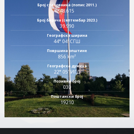
Број становника (попис 2011.)
48.615
Број бирача (септембар 2023.)
39.990
Географска ширина
44° 04′ СГШ
Површина општине
856 km²
Географска дужина
22° 05′ ИГД
Позивни број
030
Поштански број
19210