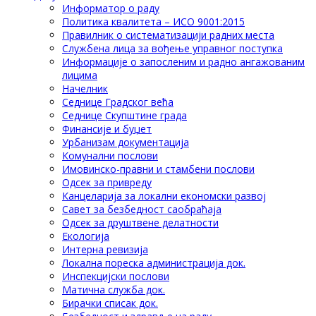
Информатор о раду
Политика квалитета – ИСО 9001:2015
Правилник о систематизацији радних места
Службена лица за вођење управног поступка
Информације о запосленим и радно ангажованим
лицима
Начелник
Седнице Градског већа
Седнице Скупштине града
Финансије и буџет
Урбанизам документација
Комунални послови
Имовинско-правни и стамбени послови
Одсек за привреду
Канцеларија за локални економски развој
Савет за безбедност саобраћаја
Одсек за друштвене делатности
Eкологија
Интерна ревизија
Локална пореска администрација док.
Инспекцијски послови
Матична служба док.
Бирачки списак док.