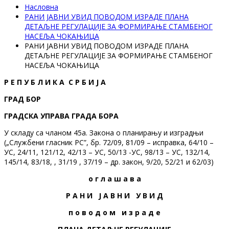
Насловна
РАНИ ЈАВНИ УВИД ПОВОДОМ ИЗРАДЕ ПЛАНА
ДЕТАЉНЕ РЕГУЛАЦИЈЕ ЗА ФОРМИРАЊЕ СТАМБЕНОГ
НАСЕЉА ЧОКАЊИЦА
РАНИ ЈАВНИ УВИД ПОВОДОМ ИЗРАДЕ ПЛАНА
ДЕТАЉНЕ РЕГУЛАЦИЈЕ ЗА ФОРМИРАЊЕ СТАМБЕНОГ
НАСЕЉА ЧОКАЊИЦА
Р Е П У Б Л И К А С Р Б И Ј А
ГРАД БОР
ГРАДСКА УПРАВА ГРАДА БОРА
У складу са чланом 45а. Закона о планирању и изградњи
(„Службени гласник РС”, бр. 72/09, 81/09 – исправка, 64/10 –
УС, 24/11, 121/12, 42/13 – УС, 50/13 -УС, 98/13 – УС, 132/14,
145/14, 83/18, , 31/19 , 37/19 – др. закон, 9/20, 52/21 и 62/03)
о г л а ш а в а
Р А Н И Ј А В Н И У В И Д
п о в о д о м и з р а д е