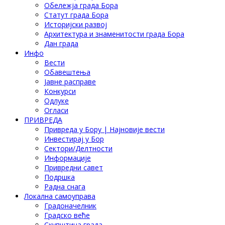
Обележја града Бора
Статут града Бора
Историјски развој
Архитектура и знаменитости града Бора
Дан града
Инфо
Вести
Обавештења
Јавне расправе
Конкурси
Одлуке
Огласи
ПРИВРЕДА
Привреда у Бору | Најновије вести
Инвестирај у Бор
Сектори/Делтности
Информације
Привредни савет
Подршка
Радна снага
Локална самоуправа
Градоначелник
Градско веће
Скупштина града