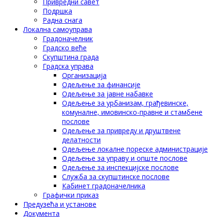
Привредни савет
Подршка
Радна снага
Локална самоуправа
Градоначелник
Градско веће
Скупштина града
Градска управа
Организација
Одељење за финансије
Одељење за јавне набавке
Одељење за урбанизам, грађевинске,
комуналне, имовинско-правне и стамбене
послове
Одељење за привреду и друштвене
делатности
Одељење локалне пореске администрације
Одељење за управу и опште послове
Одељење за инспекцијске послове
Служба за скупштинске послове
Кабинет градоначелника
Графички приказ
Предузећа и установе
Документа