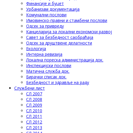
Финансије и буџет
Урбанизам документација
Комунални послови
Имовинско-правни и стамбени послови
Одсек за привреду
Канцеларија за локални економски развој
Савет за безбедност саобраћаја
Одсек за друштвене делатности
Eкологија
Интерна ревизија
Локална пореска администрација док.
Инспекцијски послови
Матична служба док.
Бирачки списак док.
Безбедност и здравље на раду
Службени лист
СЛ 2007
СЛ 2008
СЛ 2009
СЛ 2010
СЛ 2011
СЛ 2012
СЛ 2013