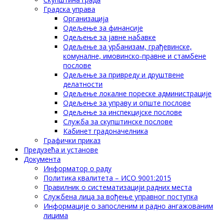
Градска управа
Организација
Одељење за финансије
Одељење за јавне набавке
Одељење за урбанизам, грађевинске,
комуналне, имовинско-правне и стамбене
послове
Одељење за привреду и друштвене
делатности
Одељење локалне пореске администрације
Одељење за управу и опште послове
Одељење за инспекцијске послове
Служба за скупштинске послове
Кабинет градоначелника
Графички приказ
Предузећа и установе
Документа
Информатор о раду
Политика квалитета – ИСО 9001:2015
Правилник о систематизацији радних места
Службена лица за вођење управног поступка
Информације о запосленим и радно ангажованим
лицима