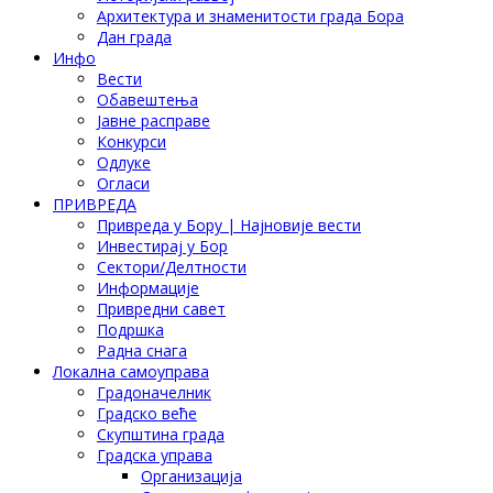
Архитектура и знаменитости града Бора
Дан града
Инфо
Вести
Обавештења
Јавне расправе
Конкурси
Одлуке
Огласи
ПРИВРЕДА
Привреда у Бору | Најновије вести
Инвестирај у Бор
Сектори/Делтности
Информације
Привредни савет
Подршка
Радна снага
Локална самоуправа
Градоначелник
Градско веће
Скупштина града
Градска управа
Организација