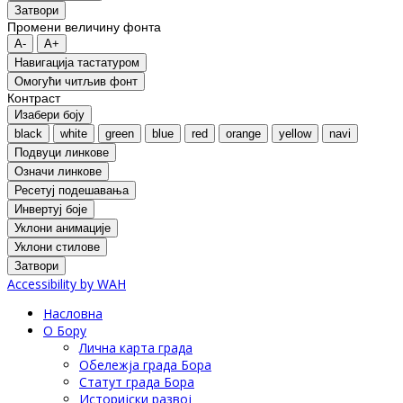
Затвори
Промени величину фонта
A-
A+
Навигација тастатуром
Oмогући читљив фонт
Контраст
Изабери боју
black
white
green
blue
red
orange
yellow
navi
Подвуци линкове
Означи линкове
Ресетуј подешавања
Инвертуј боје
Уклони анимације
Уклони стилове
Затвори
Accessibility by WAH
Насловна
О Бору
Лична карта града
Обележја града Бора
Статут града Бора
Историјски развој