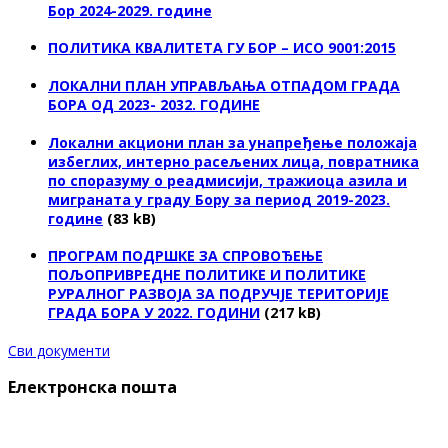
Бор 2024-2029. године
ПОЛИТИКА КВАЛИТЕТА ГУ БОР – ИСО 9001:2015
ЛОКАЛНИ ПЛАН УПРАВЉАЊА ОТПАДОМ ГРАДА
БОРА ОД 2023- 2032. ГОДИНЕ
Локални акциони план за унапређење положаја
избеглих, интерно расељених лица, повратника
по споразуму о реадмисији, тражиоца азила и
миграната у граду Бору за период 2019-2023.
године
(83 kB)
ПРОГРАМ ПОДРШКЕ ЗА СПРОВОЂЕЊЕ
ПОЉОПРИВРЕДНЕ ПОЛИТИКЕ И ПОЛИТИКЕ
РУРАЛНОГ РАЗВОЈА ЗА ПОДРУЧЈЕ ТЕРИТОРИЈЕ
ГРАДА БОРА У 2022. ГОДИНИ
(217 kB)
Сви документи
Електронска пошта