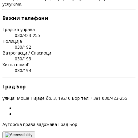
услугама.
Важни телефони
Градска управа
030/423-255
Полиција
030/192
Ватрогасци / Спасиоци
030/193
Хитна помоћ
030/194
Град Бор
улица: Моше Пијаде бр. 3, 19210 Бор тел: +381 030/423-255
Ауторска права задржава Град Бор