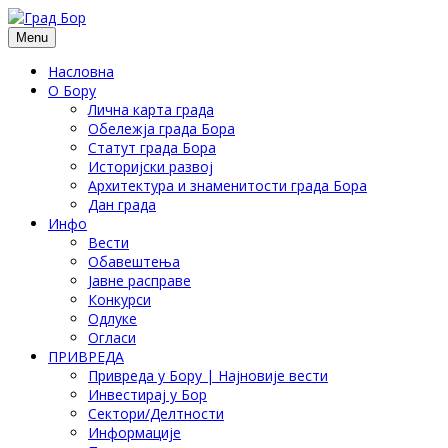
Menu
Насловна
О Бору
Лична карта града
Обележја града Бора
Статут града Бора
Историјски развој
Архитектура и знаменитости града Бора
Дан града
Инфо
Вести
Обавештења
Јавне расправе
Конкурси
Одлуке
Огласи
ПРИВРЕДА
Привреда у Бору | Најновије вести
Инвестирај у Бор
Сектори/Делтности
Информације