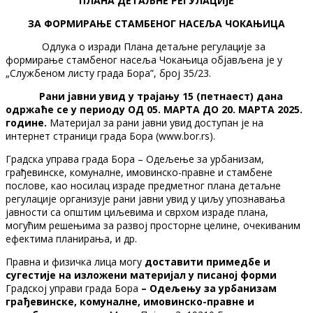
ПЛАНА ДЕТАЉНЕ РЕГУЛАЦИЈЕ
ЗА ФОРМИРАЊЕ СТАМБЕНОГ НАСЕЉА ЧОКАЊИЦА
Одлука о изради Плана детаљне регулације за
формирање стамбеног насеља Чокањица објављена је у
„Службеном листу града Бора”, број 35/23.
Рани јавни увид у трајању 15 (петнаест) дана
одржаће се у периоду ОД 05. МАРТА ДО 20. МАРТА 2025.
године.
Материјал за рани јавни увид доступан је на
интернет страници града Бора (www.bor.rs).
Градска управа града Бора – Одељење за урбанизам,
грађевинске, комуналне, имовинско-правне и стамбене
послове, као носилац израде предметног плана детаљне
регулације организује рани јавни увид у циљу упознавања
јавности са општим циљевима и сврхом израде плана,
могућим решењима за развој просторне целине, очекиваним
ефектима планирања, и др.
Правна и физичка лица могу
доставити примедбе и
сугестије на изложени материјал у писаној форми
Градској управи града Бора
– Одељењу за урбанизам
грађевинске, комуналне, имовинско-правне и