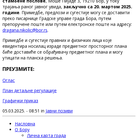
стамбене послове
, Моше Пијаде 3, 19210 Бор, у току
трајања раног јавног увида,
закључно са 20. мартом 2025.
године
. Примедбе, предлози и сугестије могу се доставити
преко писарнице Градске управе града Бора, путем
препоручене поште или путем електронске поште на адресу:
dragana.nikolic@bor.rs
.
Примедбе и сугестије правних и физичких лица које
евидентира носилац израде предметног просторног плана
биће доставиће се обрађивачу предметног плана и могу
утицати на планска решења.
ПРЕУЗМИТЕ:
Оглас
План детаљне регулације
Графички приказ
05.03.2025. - 08:51 in
Јавни позиви
Насловна
О Бору
Лична карта града