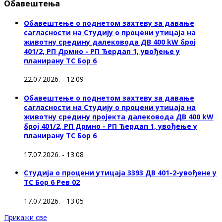
Обавештења
Обавештење о поднетом захтеву за давање
сагласности на Студију о процени утицаја на
животну средину далековода ДВ 400 kW број
401/2, РП Дрмно - РП Ђердап 1, увођење у
планирану ТС Бор 6
22.07.2026. - 12:09
Обавештење о поднетом захтеву за давање
сагласности на Студију о процени утицаја на
животну средину пројекта далековода ДВ 400 kW
број 401/2, РП Дрмно - РП Ђердап 1, увођење у
планирану ТС Бор 6
17.07.2026. - 13:08
Студија о процени утицаја 3393 ДВ 401-2-увођене у
ТС Бор 6 Рев 02
17.07.2026. - 13:05
Прикажи све