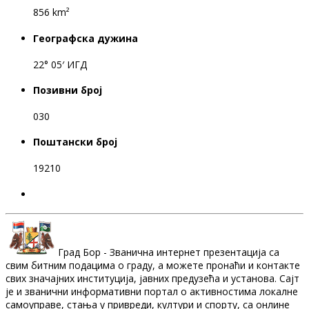
856 km²
Географска дужина
22° 05′ ИГД
Позивни број
030
Поштански број
19210
Град Бор - Званична интернет презентација са
свим битним подацима о граду, а можете пронаћи и контакте
свих значајних институција, јавних предузећа и установа. Сајт
је и званични информативни портал о активностима локалне
самоуправе, стања у привреди, култури и спорту, са онлине