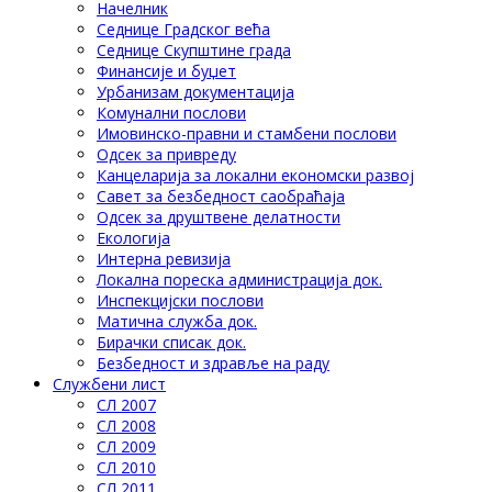
Начелник
Седнице Градског већа
Седнице Скупштине града
Финансије и буџет
Урбанизам документација
Комунални послови
Имовинско-правни и стамбени послови
Одсек за привреду
Канцеларија за локални економски развој
Савет за безбедност саобраћаја
Одсек за друштвене делатности
Eкологија
Интерна ревизија
Локална пореска администрација док.
Инспекцијски послови
Матична служба док.
Бирачки списак док.
Безбедност и здравље на раду
Службени лист
СЛ 2007
СЛ 2008
СЛ 2009
СЛ 2010
СЛ 2011