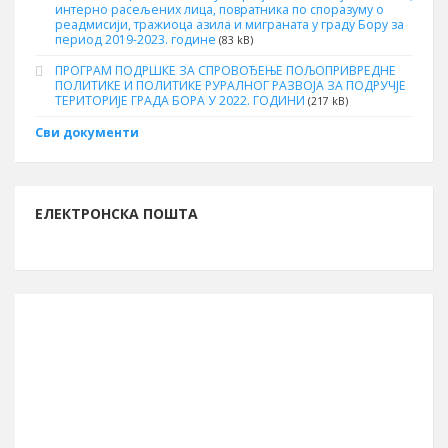
интерно расељених лица, повратника по споразуму о
реадмисији, тражиоца азила и миграната у граду Бору за
период 2019-2023. године
(83 kB)
ПРОГРАМ ПОДРШКЕ ЗА СПРОВОЂЕЊЕ ПОЉОПРИВРЕДНЕ
ПОЛИТИКЕ И ПОЛИТИКЕ РУРАЛНОГ РАЗВОЈА ЗА ПОДРУЧЈЕ
ТЕРИТОРИЈЕ ГРАДА БОРА У 2022. ГОДИНИ
(217 kB)
Сви документи
ЕЛЕКТРОНСКА ПОШТА
ИНФОРМАЦИЈЕ О БОРУ
Буџет за 2026. годину
13.261.762.261 рсд
Број становника (попис 2011.)