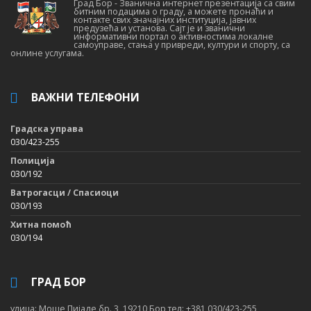
Град Бор - Званична интернет презентација са свим
битним подацима о граду, а можете пронаћи и
контакте свих значајних институција, јавних
предузећа и установа. Сајт је и званични
информативни портал о активностима локалне
самоуправе, стања у привреди, култури и спорту, са
онлине услугама.
ВАЖНИ ТЕЛЕФОНИ
Градска управа
030/423-255
Полиција
030/192
Ватрогасци / Спасиоци
030/193
Хитна помоћ
030/194
ГРАД БОР
улица: Моше Пијаде бр. 3, 19210 Бор тел: +381 030/423-255