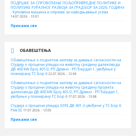
ПОДРШКЕ ЗА СПРОВОЂЕЊЕ ПОЉОПРИВРЕДНЕ ПОЛИТИКЕ И
ПОЛИТИКЕ РУРАЛНОГ РАЗВОЈА ЗА ГРАД БОР ЗА 2026. ГОДИНУ
- Куповина машина и опреме за наводњавање усева
14.07.2026. - 13:01
Прикажи све
ОБАВЕШТЕЊА
Обавештење о поднетом захтеву за давање сагласности на
Студију о процени утицаја на животну средину далековода
ДВ 400 kW број 401/2, РП Дрмно - РП Ђердап 1, увођење у
планирану ТС Бор 6
22.07.2026. - 12:09
Обавештење о поднетом захтеву за давање сагласности на
Студију о процени утицаја на животну средину пројекта
далековода ДВ 400 kW број 401/2, РП Дрмно - РП Ђердап 1,
увођење у планирану ТС Бор 6
17.07.2026. - 13:08
Студија о процени утицаја 3393 ДВ 401-2-увођене у ТС Бор 6
Рев 02
17.07.2026. - 13:05
Прикажи све