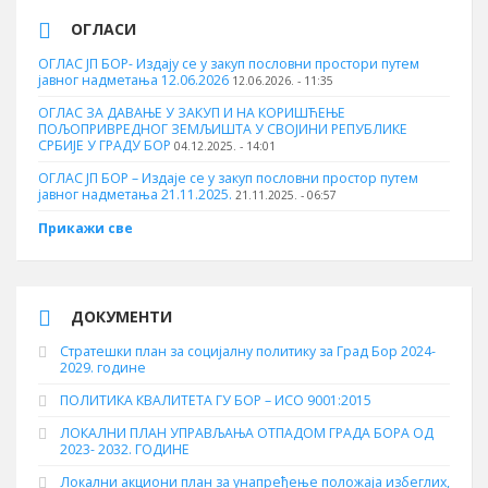
ОГЛАСИ
ОГЛАС ЈП БОР- Издају се у закуп пословни простори путем
јавног надметања 12.06.2026
12.06.2026. - 11:35
ОГЛАС ЗА ДАВАЊЕ У ЗАКУП И НА КОРИШЋЕЊЕ
ПОЉОПРИВРЕДНОГ ЗЕМЉИШТА У СВОЈИНИ РЕПУБЛИКЕ
СРБИЈЕ У ГРАДУ БОР
04.12.2025. - 14:01
ОГЛАС ЈП БОР – Издаје се у закуп пословни простор путем
јавног надметања 21.11.2025.
21.11.2025. - 06:57
Прикажи све
ДОКУМЕНТИ
Стратешки план за социјалну политику за Град Бор 2024-
2029. године
ПОЛИТИКА КВАЛИТЕТА ГУ БОР – ИСО 9001:2015
ЛОКАЛНИ ПЛАН УПРАВЉАЊА ОТПАДОМ ГРАДА БОРА ОД
2023- 2032. ГОДИНЕ
Локални акциони план за унапређење положаја избеглих,