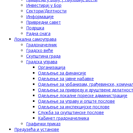
Инвестирај у Бор
Сектори/Делтности
Информације
Привредни савет
Подршка
Радна снага
Локална самоуправа
Градоначелник
Градско веће
Скупштина града
Градска управа
Организација
Одељење за финансије
Одељење за јавне набавке
Одељење за урбанизам, грађевинске, комунал
Одељење за привреду и друштвене делатнос
Одељење локалне пореске администрације
Одељење за управу и опште послове
Одељење за инспекцијске послове
Служба за скупштинске послове
Кабинет градоначелника
Графички приказ
Предузећа и установе