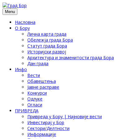
Menu
Насловна
О Бору
Лична карта града
Обележја града Бора
Статут града Бора
Историјски развој
Архитектура и знаменитости града Бора
Дан града
Инфо
Вести
Обавештења
Јавне расправе
Конкурси
Одлуке
Огласи
ПРИВРЕДА
Привреда у Бору | Најновије вести
Инвестирај у Бор
Сектори/Делтности
Информације