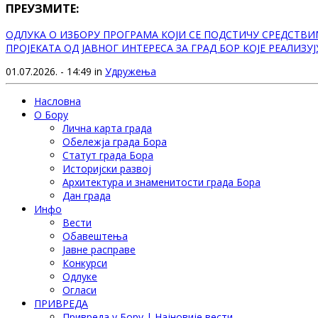
ПРЕУЗМИТЕ:
ОДЛУКА О ИЗБОРУ ПРОГРАМА КОЈИ СЕ ПОДСТИЧУ СРЕДСТВ
ПРОЈЕКАТА ОД ЈАВНОГ ИНТЕРЕСА ЗА ГРАД БОР КОЈЕ РЕАЛИЗУ
01.07.2026. - 14:49 in
Удружења
Насловна
О Бору
Лична карта града
Обележја града Бора
Статут града Бора
Историјски развој
Архитектура и знаменитости града Бора
Дан града
Инфо
Вести
Обавештења
Јавне расправе
Конкурси
Одлуке
Огласи
ПРИВРЕДА
Привреда у Бору | Најновије вести