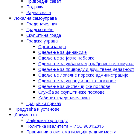
Привредни савет
Подршка
Радна снага
Локална самоуправа
Градоначелник
Градско веће
Скупштина града
Градска управа
Организација
Одељење за финансије
Одељење за јавне набавке
Одељење за урбанизам, грађевинске, комунал
Одељење за привреду и друштвене делатнос
Одељење локалне пореске администрације
Одељење за управу и опште послове
Одељење за инспекцијске послове
Служба за скупштинске послове
Кабинет градоначелника
Графички приказ
Предузећа и установе
Документа
Информатор о раду
Политика квалитета – ИСО 9001:2015
Правилник о систематизацији радних места