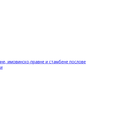
не, имовинско-правне и стамбене послове
ти