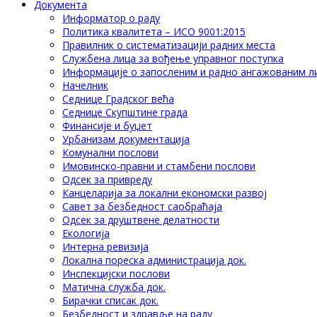
Документа
Информатор о раду
Политика квалитета – ИСО 9001:2015
Правилник о систематизацији радних места
Службена лица за вођење управног поступка
Информације о запосленим и радно ангажованим л
Начелник
Седнице Градског већа
Седнице Скупштине града
Финансије и буџет
Урбанизам документација
Комунални послови
Имовинско-правни и стамбени послови
Одсек за привреду
Канцеларија за локални економски развој
Савет за безбедност саобраћаја
Одсек за друштвене делатности
Eкологија
Интерна ревизија
Локална пореска администрација док.
Инспекцијски послови
Матична служба док.
Бирачки списак док.
Безбедност и здравље на раду