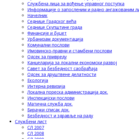
Службена лица за вођење управног поступка
Информације о запосленим и радно ангажованим л
Начелник
Седнице Градског већа
Седнице Скупштине града
Финансије и буџет
Урбанизам документација
Комунални послови
Имовинско-правни и стамбени послови
Одсек за привреду
Канцеларија за локални економски развој
Савет за безбедност саобраћаја
Одсек за друштвене делатности
Eкологија
Интерна ревизија
Локална пореска администрација док.
Инспекцијски послови
Матична служба док.
Бирачки списак док.
Безбедност и здравље на раду
Службени лист
СЛ 2007
СЛ 2008