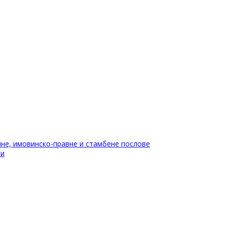
не, имовинско-правне и стамбене послове
ти