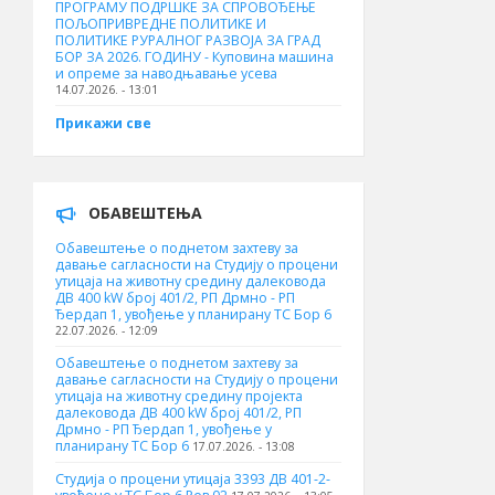
ПРОГРАМУ ПОДРШКЕ ЗА СПРОВОЂЕЊЕ
ПОЉОПРИВРЕДНЕ ПОЛИТИКЕ И
ПОЛИТИКЕ РУРАЛНОГ РАЗВОЈА ЗА ГРАД
БОР ЗА 2026. ГОДИНУ - Куповина машина
и опреме за наводњавање усева
14.07.2026. - 13:01
Прикажи све
ОБАВЕШТЕЊА
Обавештење о поднетом захтеву за
давање сагласности на Студију о процени
утицаја на животну средину далековода
ДВ 400 kW број 401/2, РП Дрмно - РП
Ђердап 1, увођење у планирану ТС Бор 6
22.07.2026. - 12:09
Обавештење о поднетом захтеву за
давање сагласности на Студију о процени
утицаја на животну средину пројекта
далековода ДВ 400 kW број 401/2, РП
Дрмно - РП Ђердап 1, увођење у
планирану ТС Бор 6
17.07.2026. - 13:08
Студија о процени утицаја 3393 ДВ 401-2-