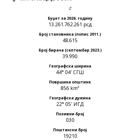
Буџет за 2026. годину
13.261.762.261 рсд
Број становника (попис 2011.)
48.615
Број бирача (септембар 2023.)
39.990
Географска ширина
44° 04′ СГШ
Површина општине
856 km²
Географска дужина
22° 05′ ИГД
Позивни број
030
Поштански број
19210