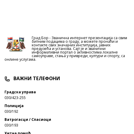
Град Бор - Званична интернет презентација са свим
битним подацима о граду, а можете пронаћи и
контакте свих значајних институција, јавних
предузећа и установа. Сајт је и званични
информативни портал о активностима локалне
самоуправе, стања у привреди, култури и спорту, са
онлине услугама.
ВАЖНИ ТЕЛЕФОНИ
Градска управа
030/423-255
Полиција
030/192
Ватрогасци / Спасиоци
030/193
Хитна помоћ