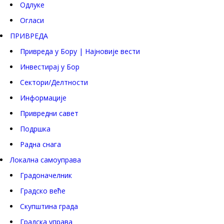
Одлуке
Огласи
ПРИВРЕДА
Привреда у Бору | Најновије вести
Инвестирај у Бор
Сектори/Делтности
Информације
Привредни савет
Подршка
Радна снага
Локална самоуправа
Градоначелник
Градско веће
Скупштина града
Градска управа