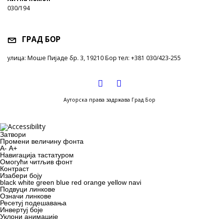
030/194
ГРАД БОР
улица: Моше Пијаде бр. 3, 19210 Бор тел: +381 030/423-255
Ауторска права задржава Град Бор
Затвори
Промени величину фонта
A-
A+
Навигација тастатуром
Oмогући читљив фонт
Контраст
Изабери боју
black
white
green
blue
red
orange
yellow
navi
Подвуци линкове
Означи линкове
Ресетуј подешавања
Инвертуј боје
Уклони анимације