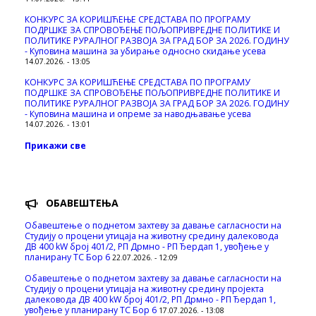
КОНКУРС ЗА КОРИШЋЕЊЕ СРЕДСТАВА ПО ПРОГРАМУ
ПОДРШКЕ ЗА СПРОВОЂЕЊЕ ПОЉОПРИВРЕДНЕ ПОЛИТИКЕ И
ПОЛИТИКЕ РУРАЛНОГ РАЗВОЈА ЗА ГРАД БОР ЗА 2026. ГОДИНУ
- Куповинa машина за убирање односно скидање усева
14.07.2026. - 13:05
КОНКУРС ЗА КОРИШЋЕЊЕ СРЕДСТАВА ПО ПРОГРАМУ
ПОДРШКЕ ЗА СПРОВОЂЕЊЕ ПОЉОПРИВРЕДНЕ ПОЛИТИКЕ И
ПОЛИТИКЕ РУРАЛНОГ РАЗВОЈА ЗА ГРАД БОР ЗА 2026. ГОДИНУ
- Куповина машина и опреме за наводњавање усева
14.07.2026. - 13:01
Прикажи све
ОБАВЕШТЕЊА
Обавештење о поднетом захтеву за давање сагласности на
Студију о процени утицаја на животну средину далековода
ДВ 400 kW број 401/2, РП Дрмно - РП Ђердап 1, увођење у
планирану ТС Бор 6
22.07.2026. - 12:09
Обавештење о поднетом захтеву за давање сагласности на
Студију о процени утицаја на животну средину пројекта
далековода ДВ 400 kW број 401/2, РП Дрмно - РП Ђердап 1,
увођење у планирану ТС Бор 6
17.07.2026. - 13:08