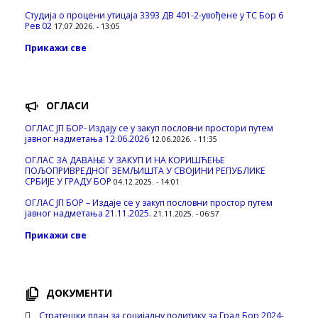
Студија о процени утицаја 3393 ДВ 401-2-увођене у ТС Бор 6
Рев 02
17.07.2026. - 13:05
Прикажи све
ОГЛАСИ
ОГЛАС ЈП БОР- Издају се у закуп пословни простори путем
јавног надметања 12.06.2026
12.06.2026. - 11:35
ОГЛАС ЗА ДАВАЊЕ У ЗАКУП И НА КОРИШЋЕЊЕ
ПОЉОПРИВРЕДНОГ ЗЕМЉИШТА У СВОЈИНИ РЕПУБЛИКЕ
СРБИЈЕ У ГРАДУ БОР
04.12.2025. - 14:01
ОГЛАС ЈП БОР – Издаје се у закуп пословни простор путем
јавног надметања 21.11.2025.
21.11.2025. - 06:57
Прикажи све
ДОКУМЕНТИ
Стратешки план за социјалну политику за Град Бор 2024-