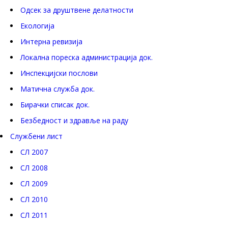
Одсек за друштвене делатности
Eкологија
Интерна ревизија
Локална пореска администрација док.
Инспекцијски послови
Матична служба док.
Бирачки списак док.
Безбедност и здравље на раду
Службени лист
СЛ 2007
СЛ 2008
СЛ 2009
СЛ 2010
СЛ 2011