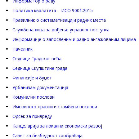
Информатор о раду
Политика квалитета – ИСО 9001:2015
Правилник о систематизацији радних места
Службена лица за вођење управног поступка
Информације о запосленим и радно ангажованим лицима
Начелник
Седнице Градског већа
Седнице Скупштине града
Финансије и буџет
Урбанизам документација
Комунални послови
Имовинско-правни и стамбени послови
Одсек за привреду
Канцеларија за локални економски развој
Савет за безбедност саобраћаја