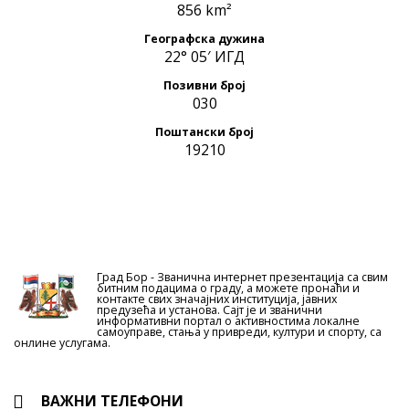
856 km²
Географска дужина
22° 05′ ИГД
Позивни број
030
Поштански број
19210
Град Бор - Званична интернет презентација са свим
битним подацима о граду, а можете пронаћи и
контакте свих значајних институција, јавних
предузећа и установа. Сајт је и званични
информативни портал о активностима локалне
самоуправе, стања у привреди, култури и спорту, са
онлине услугама.
ВАЖНИ ТЕЛЕФОНИ