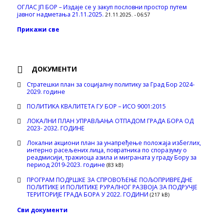
ОГЛАС ЈП БОР – Издаје се у закуп пословни простор путем
јавног надметања 21.11.2025.
21.11.2025. - 06:57
Прикажи све
ДОКУМЕНТИ
Стратешки план за социјалну политику за Град Бор 2024-
2029. године
ПОЛИТИКА КВАЛИТЕТА ГУ БОР – ИСО 9001:2015
ЛОКАЛНИ ПЛАН УПРАВЉАЊА ОТПАДОМ ГРАДА БОРА ОД
2023- 2032. ГОДИНЕ
Локални акциони план за унапређење положаја избеглих,
интерно расељених лица, повратника по споразуму о
реадмисији, тражиоца азила и миграната у граду Бору за
период 2019-2023. године
(83 kB)
ПРОГРАМ ПОДРШКЕ ЗА СПРОВОЂЕЊЕ ПОЉОПРИВРЕДНЕ
ПОЛИТИКЕ И ПОЛИТИКЕ РУРАЛНОГ РАЗВОЈА ЗА ПОДРУЧЈЕ
ТЕРИТОРИЈЕ ГРАДА БОРА У 2022. ГОДИНИ
(217 kB)
Сви документи