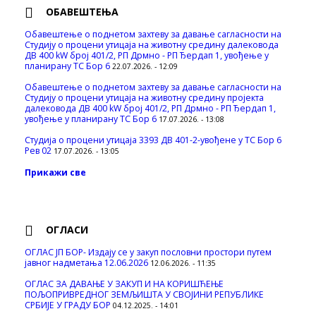
ОБАВЕШТЕЊА
Обавештење о поднетом захтеву за давање сагласности на
Студију о процени утицаја на животну средину далековода
ДВ 400 kW број 401/2, РП Дрмно - РП Ђердап 1, увођење у
планирану ТС Бор 6
22.07.2026. - 12:09
Обавештење о поднетом захтеву за давање сагласности на
Студију о процени утицаја на животну средину пројекта
далековода ДВ 400 kW број 401/2, РП Дрмно - РП Ђердап 1,
увођење у планирану ТС Бор 6
17.07.2026. - 13:08
Студија о процени утицаја 3393 ДВ 401-2-увођене у ТС Бор 6
Рев 02
17.07.2026. - 13:05
Прикажи све
ОГЛАСИ
ОГЛАС ЈП БОР- Издају се у закуп пословни простори путем
јавног надметања 12.06.2026
12.06.2026. - 11:35
ОГЛАС ЗА ДАВАЊЕ У ЗАКУП И НА КОРИШЋЕЊЕ
ПОЉОПРИВРЕДНОГ ЗЕМЉИШТА У СВОЈИНИ РЕПУБЛИКЕ
СРБИЈЕ У ГРАДУ БОР
04.12.2025. - 14:01