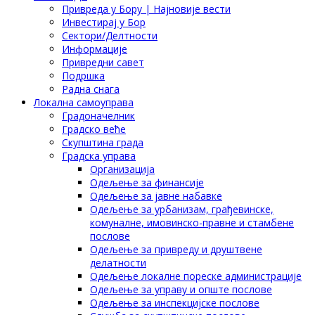
Привреда у Бору | Најновије вести
Инвестирај у Бор
Сектори/Делтности
Информације
Привредни савет
Подршка
Радна снага
Локална самоуправа
Градоначелник
Градско веће
Скупштина града
Градска управа
Организација
Одељење за финансије
Одељење за јавне набавке
Одељење за урбанизам, грађевинске,
комуналне, имовинско-правне и стамбене
послове
Одељење за привреду и друштвене
делатности
Одељење локалне пореске администрације
Одељење за управу и опште послове
Одељење за инспекцијске послове