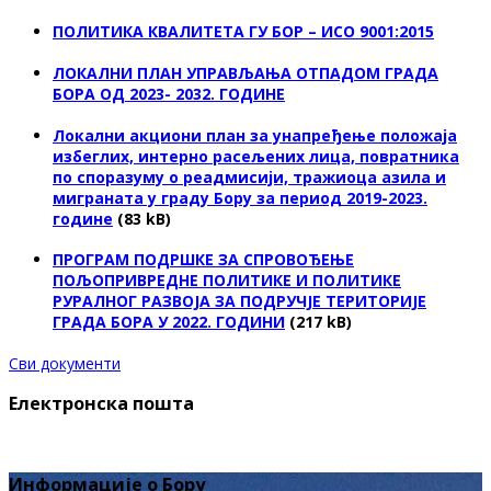
ПОЛИТИКА КВАЛИТЕТА ГУ БОР – ИСО 9001:2015
ЛОКАЛНИ ПЛАН УПРАВЉАЊА ОТПАДОМ ГРАДА
БОРА ОД 2023- 2032. ГОДИНЕ
Локални акциони план за унапређење положаја
избеглих, интерно расељених лица, повратника
по споразуму о реадмисији, тражиоца азила и
миграната у граду Бору за период 2019-2023.
године
(83 kB)
ПРОГРАМ ПОДРШКЕ ЗА СПРОВОЂЕЊЕ
ПОЉОПРИВРЕДНЕ ПОЛИТИКЕ И ПОЛИТИКЕ
РУРАЛНОГ РАЗВОЈА ЗА ПОДРУЧЈЕ ТЕРИТОРИЈЕ
ГРАДА БОРА У 2022. ГОДИНИ
(217 kB)
Сви документи
Електронска пошта
Информације о Бору