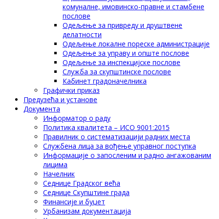
комуналне, имовинско-правне и стамбене
послове
Одељење за привреду и друштвене
делатности
Одељење локалне пореске администрације
Одељење за управу и опште послове
Одељење за инспекцијске послове
Служба за скупштинске послове
Кабинет градоначелника
Графички приказ
Предузећа и установе
Документа
Информатор о раду
Политика квалитета – ИСО 9001:2015
Правилник о систематизацији радних места
Службена лица за вођење управног поступка
Информације о запосленим и радно ангажованим
лицима
Начелник
Седнице Градског већа
Седнице Скупштине града
Финансије и буџет
Урбанизам документација