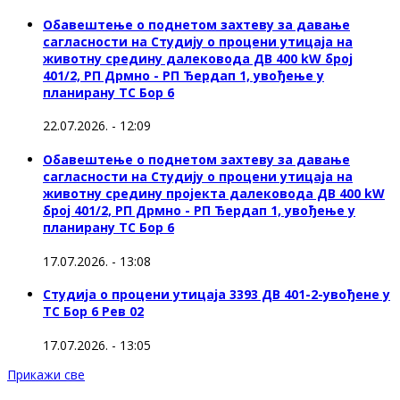
Обавештење о поднетом захтеву за давање
сагласности на Студију о процени утицаја на
животну средину далековода ДВ 400 kW број
401/2, РП Дрмно - РП Ђердап 1, увођење у
планирану ТС Бор 6
22.07.2026. - 12:09
Обавештење о поднетом захтеву за давање
сагласности на Студију о процени утицаја на
животну средину пројекта далековода ДВ 400 kW
број 401/2, РП Дрмно - РП Ђердап 1, увођење у
планирану ТС Бор 6
17.07.2026. - 13:08
Студија о процени утицаја 3393 ДВ 401-2-увођене у
ТС Бор 6 Рев 02
17.07.2026. - 13:05
Прикажи све