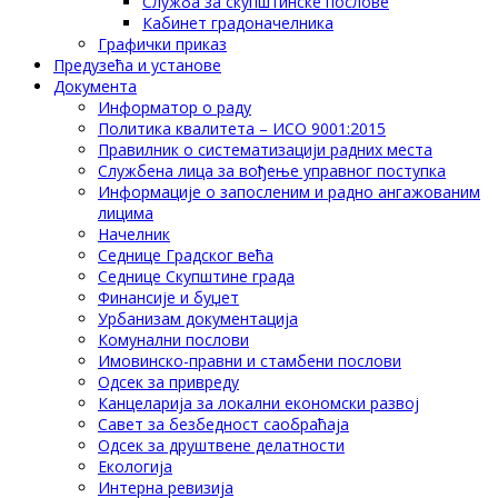
Служба за скупштинске послове
Кабинет градоначелника
Графички приказ
Предузећа и установе
Документа
Информатор о раду
Политика квалитета – ИСО 9001:2015
Правилник о систематизацији радних места
Службена лица за вођење управног поступка
Информације о запосленим и радно ангажованим
лицима
Начелник
Седнице Градског већа
Седнице Скупштине града
Финансије и буџет
Урбанизам документација
Комунални послови
Имовинско-правни и стамбени послови
Одсек за привреду
Канцеларија за локални економски развој
Савет за безбедност саобраћаја
Одсек за друштвене делатности
Eкологија
Интерна ревизија