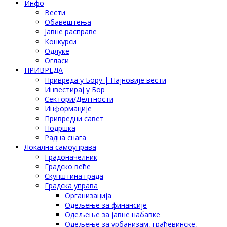
Инфо
Вести
Обавештења
Јавне расправе
Конкурси
Одлуке
Огласи
ПРИВРЕДА
Привреда у Бору | Најновије вести
Инвестирај у Бор
Сектори/Делтности
Информације
Привредни савет
Подршка
Радна снага
Локална самоуправа
Градоначелник
Градско веће
Скупштина града
Градска управа
Организација
Одељење за финансије
Одељење за јавне набавке
Одељење за урбанизам, грађевинске,