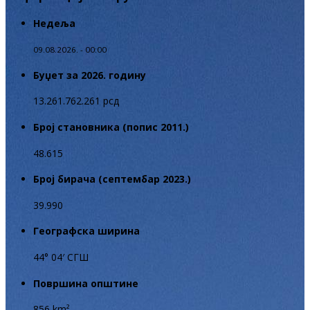
Недеља
09.08.2026. - 00:00
Буџет за 2026. годину
13.261.762.261 рсд
Број становника (попис 2011.)
48.615
Број бирача (септембар 2023.)
39.990
Географска ширина
44° 04′ СГШ
Површина општине
856 km²