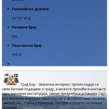
Географска дужина
22° 05′ ИГД
Позивни број
030
Поштански број
19210
Град Бор - Званична интернет презентација са
свим битним подацима о граду, а можете пронаћи и контакте
свих значајних институција, јавних предузећа и установа. Сајт
је и званични информативни портал о активностима локалне
самоуправе, стања у привреди, култури и спорту, са онлине
услугама.