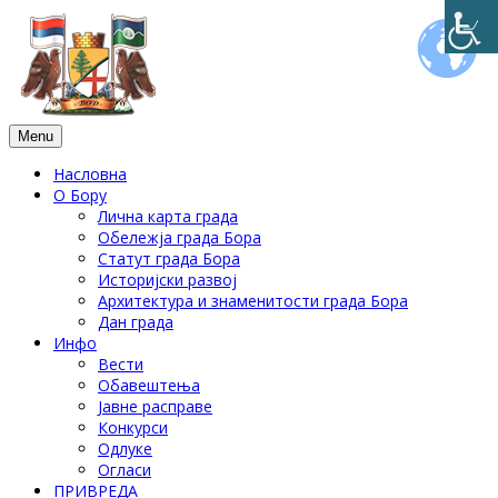
Menu
Насловна
О Бору
Лична карта града
Обележја града Бора
Статут града Бора
Историјски развој
Архитектура и знаменитости града Бора
Дан града
Инфо
Вести
Обавештења
Јавне расправе
Конкурси
Одлуке
Огласи
ПРИВРЕДА