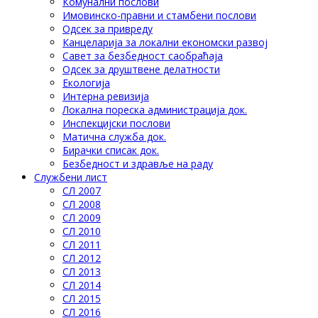
Комунални послови
Имовинско-правни и стамбени послови
Одсек за привреду
Канцеларија за локални економски развој
Савет за безбедност саобраћаја
Одсек за друштвене делатности
Eкологија
Интерна ревизија
Локална пореска администрација док.
Инспекцијски послови
Матична служба док.
Бирачки списак док.
Безбедност и здравље на раду
Службени лист
СЛ 2007
СЛ 2008
СЛ 2009
СЛ 2010
СЛ 2011
СЛ 2012
СЛ 2013
СЛ 2014
СЛ 2015
СЛ 2016