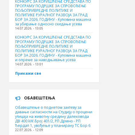
КОНКУРС ЗА КОРИШЋЕЊЕ СРЕДСТАВА ПО
ПРОГРАМУ ПОДРШКЕ ЗА СПРОВОЂЕЊЕ
ПОЉОПРИВРЕДНЕ ПОЛИТИКЕ И
ПОЛИТИКЕ РУРАЛНОГ РАЗВОЈА ЗА ГРАД
БОР ЗА 2026. ГОДИНУ - Куповинa машина
за убирање односно скидање усева
14.07.2026. - 13:05
КОНКУРС ЗА КОРИШЋЕЊЕ СРЕДСТАВА ПО
ПРОГРАМУ ПОДРШКЕ ЗА СПРОВОЂЕЊЕ
ПОЉОПРИВРЕДНЕ ПОЛИТИКЕ И
ПОЛИТИКЕ РУРАЛНОГ РАЗВОЈА ЗА ГРАД
БОР ЗА 2026. ГОДИНУ - Куповина машина
и опреме за наводњавање усева
14.07.2026. - 13:01
Прикажи све
ОБАВЕШТЕЊА
Обавештење о поднетом захтеву за
давање сагласности на Студију о процени
утицаја на животну средину далековода
ДВ 400 kW број 401/2, РП Дрмно - РП
Ђердап 1, увођење у планирану ТС Бор 6
22.07.2026. - 12:09