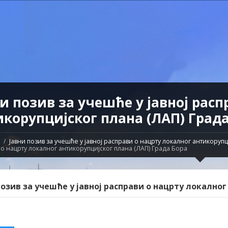
и позив за учешће у јавној рас
икорупцијског плана (ЛАП) Града
Јавни позив за учешће у јавној расправи о нацрту локалног антикорупц
о нацрту локалног антикорупцијског плана (ЛАП) Града Бора
позив за учешће у јавној расправи о нацрту локално