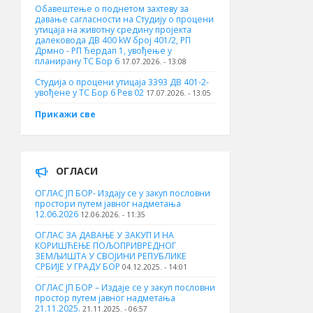
Обавештење о поднетом захтеву за
давање сагласности на Студију о процени
утицаја на животну средину пројекта
далековода ДВ 400 kW број 401/2, РП
Дрмно - РП Ђердап 1, увођење у
планирану ТС Бор 6
17.07.2026. - 13:08
Студија о процени утицаја 3393 ДВ 401-2-
увођене у ТС Бор 6 Рев 02
17.07.2026. - 13:05
Прикажи све
ОГЛАСИ
ОГЛАС ЈП БОР- Издају се у закуп пословни
простори путем јавног надметања
12.06.2026
12.06.2026. - 11:35
ОГЛАС ЗА ДАВАЊЕ У ЗАКУП И НА
КОРИШЋЕЊЕ ПОЉОПРИВРЕДНОГ
ЗЕМЉИШТА У СВОЈИНИ РЕПУБЛИКЕ
СРБИЈЕ У ГРАДУ БОР
04.12.2025. - 14:01
ОГЛАС ЈП БОР – Издаје се у закуп пословни
простор путем јавног надметања
21.11.2025.
21.11.2025. - 06:57