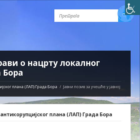
прави о нацрту локалног
 Бора
ијског плана (ЛАП) Града Бора
Јавни позив за учешће у јавној
г антикорупцијског плана (ЛАП) Града Бора