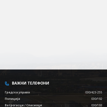
ВАЖНИ ТЕЛЕФОНИ
Градска управа
030/423-255
Полиција
030/192
Ватрогасци / Спасиоци
030/193