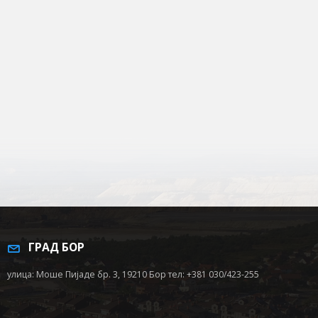
ГРАД БОР
улица: Моше Пијаде бр. 3, 19210 Бор тел: +381 030/423-255