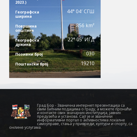
2023.)
44° 04′ СГШ
Географска
ширина
856 km²
Површина
општине
22° 05′ ИГД
Географска
дужина
030
Позивни број
19210
Поштански број
Град Бор - Званична интернет презентација са
свим битним подацима о граду, а можете пронаћи
и контакте свих значајних институција, јавних
предузећа и установа. Сајт је и званични
информативни портал о активностима локалне
самоуправе, стања у привреди, култури и спорту, са
онлине услугама.