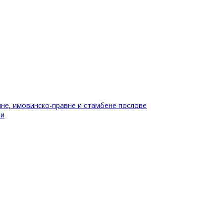
не, имовинско-правне и стамбене послове
ти