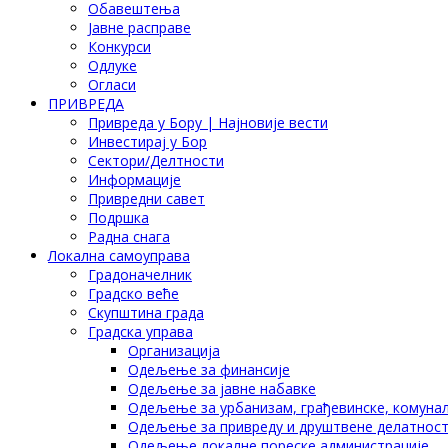
Обавештења
Јавне расправе
Конкурси
Одлуке
Огласи
ПРИВРЕДА
Привреда у Бору | Најновије вести
Инвестирај у Бор
Сектори/Делтности
Информације
Привредни савет
Подршка
Радна снага
Локална самоуправа
Градоначелник
Градско веће
Скупштина града
Градска управа
Организација
Одељење за финансије
Одељење за јавне набавке
Одељење за урбанизам, грађевинске, комунал
Одељење за привреду и друштвене делатнос
Одељење локалне пореске администрације