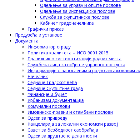
Одељење за управу и опште послове
Одељење за инспекцијске послове
Служба за скупштинске послове
Кабинет градоначелника
Графички приказ
Предузећа и установе
Документа
Информатор о раду
Политика квалитета – ИСО 9001:2015
Правилник о систематизацији радних места
Службена лица за вођење управног поступка
Информације о запосленим и радно ангажованим л
Начелник
Седнице Градског већа
Седнице Скупштине града
Финансије и буџет
Урбанизам документација
Комунални послови
Имовинско-правни и стамбени послови
Одсек за привреду
Канцеларија за локални економски развој
Савет за безбедност саобраћаја
Одсек за друштвене делатности