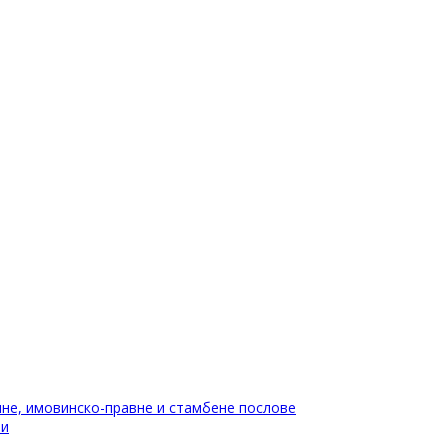
не, имовинско-правне и стамбене послове
ти