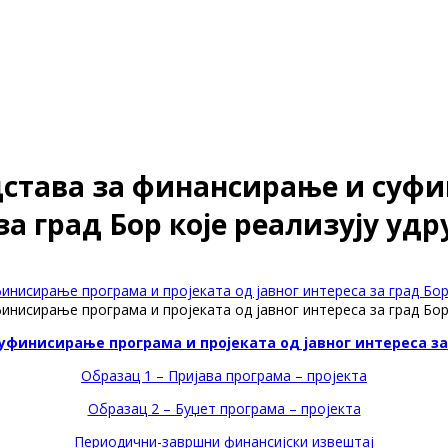
едстава за финансирање и суф
за град Бор које реализују уд
инисирање програма и пројеката од јавног интереса за град Бор
инисирање програма и пројеката од јавног интереса за град Бор
уфинисирање програма и пројеката од јавног интереса за 
Образац 1 – Пријава програма – пројекта
Образац 2 – Буџет програма – пројекта
Периодични-завршни финансијски извештај