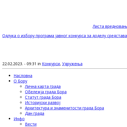
Листа вредновања
Одлука о избору програма јавног конкурса за доделу средстав
22.02.2023. - 09:31 in
Конкурси
,
Удружења
Насловна
О Бору
Лична карта града
Обележја града Бора
Статут града Бора
Историјски развој
Архитектура и знаменитости града Бора
Дан града
Инфо
Вести