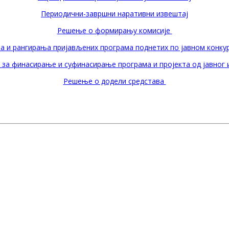
Периодични-завршни наративни извештај
Решење о формирању комисије
 и рангирања пријављених програма поднетих по јавном конкур
а за финасирање и суфинасирање програма и пројекта од јавног 
Решење о додели средстава