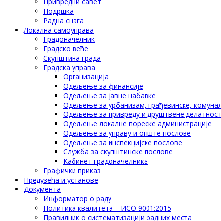
Привредни савет
Подршка
Радна снага
Локална самоуправа
Градоначелник
Градско веће
Скупштина града
Градска управа
Организација
Одељење за финансије
Одељење за јавне набавке
Одељење за урбанизам, грађевинске, комунал
Одељење за привреду и друштвене делатнос
Одељење локалне пореске администрације
Одељење за управу и опште послове
Одељење за инспекцијске послове
Служба за скупштинске послове
Кабинет градоначелника
Графички приказ
Предузећа и установе
Документа
Информатор о раду
Политика квалитета – ИСО 9001:2015
Правилник о систематизацији радних места