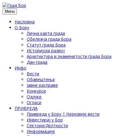
Menu
Насловна
О Бору
Лична карта града
Обележја града Бора
Статут града Бора
Историјски развој
Архитектура и знаменитости града Бора
Дан града
Инфо
Вести
Обавештења
Јавне расправе
Конкурси
Одлуке
Огласи
ПРИВРЕДА
Привреда у Бору | Најновије вести
Инвестирај у Бор
Сектори/Делтности
Информације