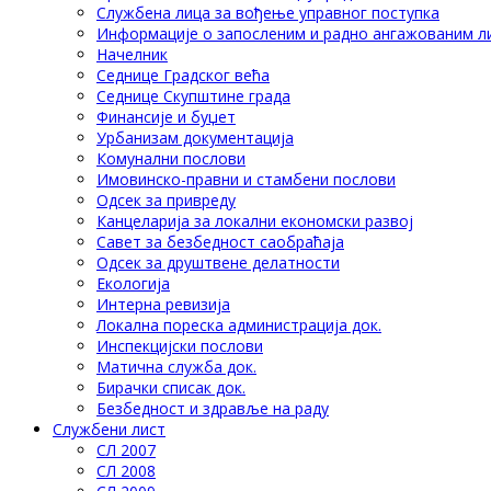
Службена лица за вођење управног поступка
Информације о запосленим и радно ангажованим л
Начелник
Седнице Градског већа
Седнице Скупштине града
Финансије и буџет
Урбанизам документација
Комунални послови
Имовинско-правни и стамбени послови
Одсек за привреду
Канцеларија за локални економски развој
Савет за безбедност саобраћаја
Одсек за друштвене делатности
Eкологија
Интерна ревизија
Локална пореска администрација док.
Инспекцијски послови
Матична служба док.
Бирачки списак док.
Безбедност и здравље на раду
Службени лист
СЛ 2007
СЛ 2008