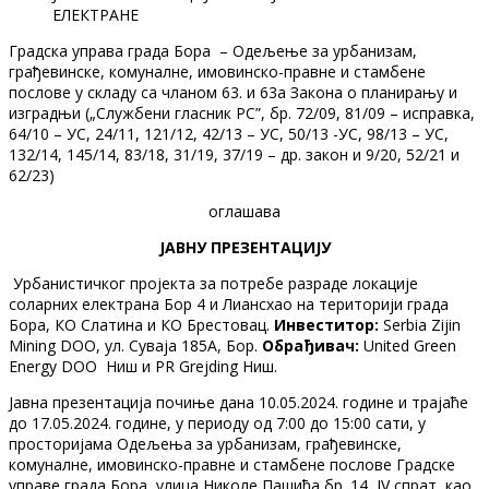
ЕЛЕКТРАНЕ
Градска управа града Бора – Одељење за урбанизам,
грађевинске, комуналне, имовинско-правне и стамбене
послове у складу са чланом 63. и 63а Закона о планирању и
изградњи („Службени гласник РС”, бр. 72/09, 81/09 – исправка,
64/10 – УС, 24/11, 121/12, 42/13 – УС, 50/13 -УС, 98/13 – УС,
132/14, 145/14, 83/18, 31/19, 37/19 – др. закон и 9/20, 52/21 и
62/23)
оглашава
ЈАВНУ ПРЕЗЕНТАЦИЈУ
Урбанистичког пројекта за потребе разраде локације
соларних електрана Бор 4 и Лиансхао на територији града
Бора, КО Слатина и КО Брестовац.
Инвеститор:
Serbia Zijin
Mining DOO, ул. Суваја 185A, Бор.
Обрађивач:
United Green
Energy DOO Ниш и PR Grejding Ниш.
Јавна презентација почиње дана 10.05.2024. године и трајаће
до 17.05.2024. године, у периоду од 7:00 до 15:00 сати, у
просторијама Одељења за урбанизам, грађевинске,
комуналне, имовинско-правне и стамбене послове Градске
управе града Бора, улица Николе Пашића бр. 14, IV спрат, као