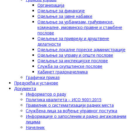
Организација
Одељење за финансије
Одељење за јавне набавке
Одељење за урбанизам, грађевинске,
комуналне, имовинско-правне и стамбене
послове
Одељење за привреду и друштвене
делатности
Одељење локалне пореске администрације
Одељење за управу и опште послове
Одељење за инспекцијске послове
Служба за скупштинске послове
Кабинет градоначелника
Графички приказ
Предузећа и установе
Документа
Информатор о раду
Политика квалитета – ИСО 9001:2015
Правилник о систематизацији радних места
Службена лица за вођење управног поступка
Информације о запосленим и радно ангажованим
лицима
Начелник