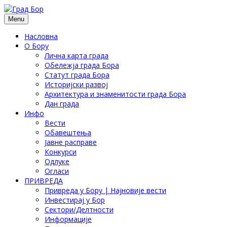
Menu
Насловна
О Бору
Лична карта града
Обележја града Бора
Статут града Бора
Историјски развој
Архитектура и знаменитости града Бора
Дан града
Инфо
Вести
Обавештења
Јавне расправе
Конкурси
Одлуке
Огласи
ПРИВРЕДА
Привреда у Бору | Најновије вести
Инвестирај у Бор
Сектори/Делтности
Информације