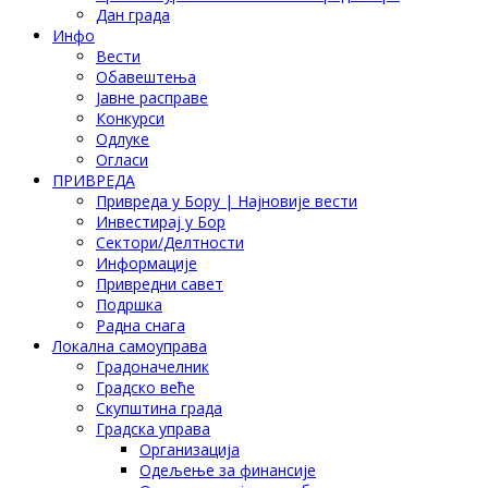
Дан града
Инфо
Вести
Обавештења
Јавне расправе
Конкурси
Одлуке
Огласи
ПРИВРЕДА
Привреда у Бору | Најновије вести
Инвестирај у Бор
Сектори/Делтности
Информације
Привредни савет
Подршка
Радна снага
Локална самоуправа
Градоначелник
Градско веће
Скупштина града
Градска управа
Организација
Одељење за финансије