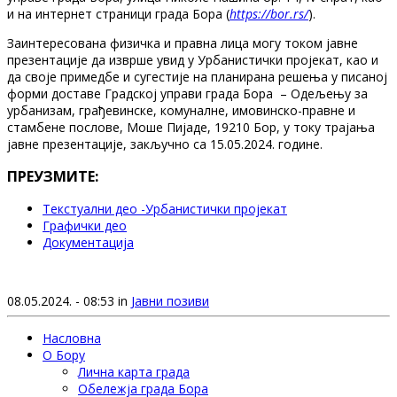
и на интернет страници града Бора (
https://bor.rs/
).
Заинтересована физичка и правна лица могу током јавне
презентације да изврше увид у Урбанистички пројекат, као и
да своје примедбе и сугестије на планирана решења у писаној
форми доставе Градској управи града Бора – Одељењу за
урбанизам, грађевинске, комуналне, имовинско-правне и
стамбене послове, Моше Пијаде, 19210 Бор, у току трајања
јавне презентације, закључно са 15.05.2024. године.
ПРЕУЗМИТЕ:
Т
екстуални део -Урбанистички пројекат
Графички део
Документација
08.05.2024. - 08:53 in
Јавни позиви
Насловна
О Бору
Лична карта града
Обележја града Бора