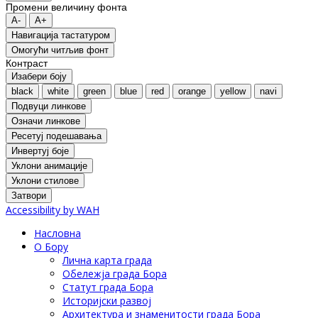
Промени величину фонта
A-
A+
Навигација тастатуром
Oмогући читљив фонт
Контраст
Изабери боју
black
white
green
blue
red
orange
yellow
navi
Подвуци линкове
Означи линкове
Ресетуј подешавања
Инвертуј боје
Уклони анимације
Уклони стилове
Затвори
Accessibility by WAH
Насловна
О Бору
Лична карта града
Обележја града Бора
Статут града Бора
Историјски развој
Архитектура и знаменитости града Бора