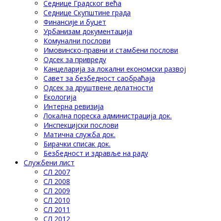
Седнице Градског већа
Седнице Скупштине града
Финансије и буџет
Урбанизам документација
Комунални послови
Имовинско-правни и стамбени послови
Одсек за привреду
Канцеларија за локални економски развој
Савет за безбедност саобраћаја
Одсек за друштвене делатности
Eкологија
Интерна ревизија
Локална пореска администрација док.
Инспекцијски послови
Матична служба док.
Бирачки списак док.
Безбедност и здравље на раду
Службени лист
СЛ 2007
СЛ 2008
СЛ 2009
СЛ 2010
СЛ 2011
СЛ 2012