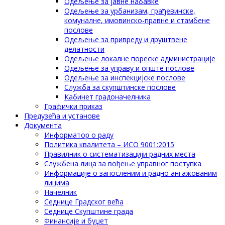
Одељење за јавне набавке
Одељење за урбанизам, грађевинске,
комуналне, имовинско-правне и стамбене
послове
Одељење за привреду и друштвене
делатности
Одељење локалне пореске администрације
Одељење за управу и опште послове
Одељење за инспекцијске послове
Служба за скупштинске послове
Кабинет градоначелника
Графички приказ
Предузећа и установе
Документа
Информатор о раду
Политика квалитета – ИСО 9001:2015
Правилник о систематизацији радних места
Службена лица за вођење управног поступка
Информације о запосленим и радно ангажованим
лицима
Начелник
Седнице Градског већа
Седнице Скупштине града
Финансије и буџет