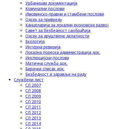
Урбанизам документација
Комунални послови
Имовинско-правни и стамбени послови
Одсек за привреду
Канцеларија за локални економски развој
Савет за безбедност саобраћаја
Одсек за друштвене делатности
Eкологија
Интерна ревизија
Локална пореска администрација док.
Инспекцијски послови
Матична служба док.
Бирачки списак док.
Безбедност и здравље на раду
Службени лист
СЛ 2007
СЛ 2008
СЛ 2009
СЛ 2010
СЛ 2011
СЛ 2012
СЛ 2013
СЛ 2014
СЛ 2015