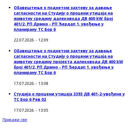
Обавештење о поднетом захтеву за давање
сагласности на Студију о процени утицаја на
животну средину далековода ДВ 400 kW број
401/2, РП Дрмно - РП Ђердап 1, увођење у
планирану ТС Бор 6
22.07.2026. - 12:09
Обавештење о поднетом захтеву за давање
сагласности на Студију о процени утицаја на
животну средину пројекта далековода ДВ 400 kW
број 401/2, РП Дрмно - РП Ђердап 1, увођење у
планирану ТС Бор 6
17.07.2026. - 13:08
Студија о процени утицаја 3393 ДВ 401-2-увођене у
ТС Бор 6 Рев 02
17.07.2026. - 13:05
Прикажи све