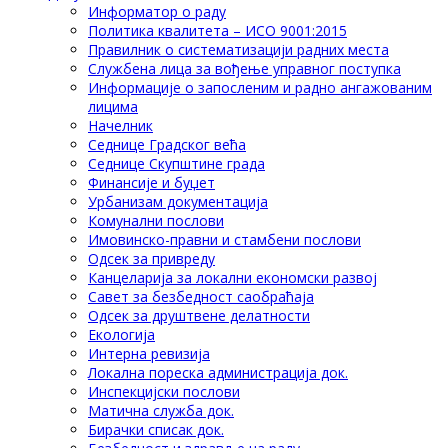
Информатор о раду
Политика квалитета – ИСО 9001:2015
Правилник о систематизацији радних места
Службена лица за вођење управног поступка
Информације о запосленим и радно ангажованим
лицима
Начелник
Седнице Градског већа
Седнице Скупштине града
Финансије и буџет
Урбанизам документација
Комунални послови
Имовинско-правни и стамбени послови
Одсек за привреду
Канцеларија за локални економски развој
Савет за безбедност саобраћаја
Одсек за друштвене делатности
Eкологија
Интерна ревизија
Локална пореска администрација док.
Инспекцијски послови
Матична служба док.
Бирачки списак док.