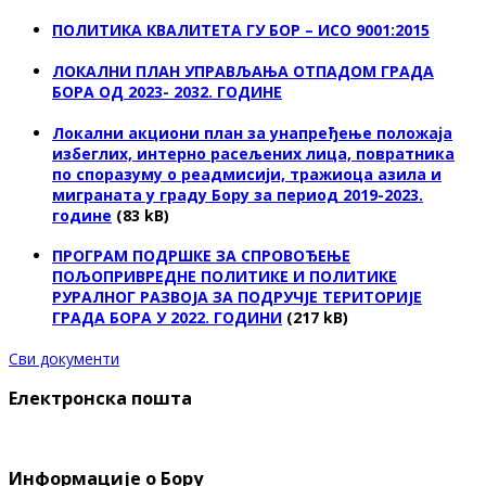
ПОЛИТИКА КВАЛИТЕТА ГУ БОР – ИСО 9001:2015
ЛОКАЛНИ ПЛАН УПРАВЉАЊА ОТПАДОМ ГРАДА
БОРА ОД 2023- 2032. ГОДИНЕ
Локални акциони план за унапређење положаја
избеглих, интерно расељених лица, повратника
по споразуму о реадмисији, тражиоца азила и
миграната у граду Бору за период 2019-2023.
године
(83 kB)
ПРОГРАМ ПОДРШКЕ ЗА СПРОВОЂЕЊЕ
ПОЉОПРИВРЕДНЕ ПОЛИТИКЕ И ПОЛИТИКЕ
РУРАЛНОГ РАЗВОЈА ЗА ПОДРУЧЈЕ ТЕРИТОРИЈЕ
ГРАДА БОРА У 2022. ГОДИНИ
(217 kB)
Сви документи
Електронска пошта
Информације о Бору