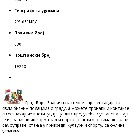
Географска дужина
22° 05′ ИГД
Позивни број
030
Поштански број
19210
Град Бор - Званична интернет презентација са
свим битним подацима о граду, а можете пронаћи и контакте
свих значајних институција, јавних предузећа и установа. Сајт
је и званични информативни портал о активностима локалне
самоуправе, стања у привреди, култури и спорту, са онлине
услугама.