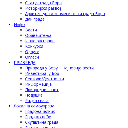
Статут града Бора
Историјски развој
Архитектура и знаменитости града Бора
Дан града
Инфо
Вести
Обавештења
Јавне расправе
Конкурси
Одлуке
Огласи
ПРИВРЕДА
Привреда у Бору | Најновије вести
Инвестирај у Бор
Сектори/Делтности
Информације
Привредни савет
Подршка
Радна снага
Локална самоуправа
Градоначелник
Градско веће
Скупштина града
Градска управа