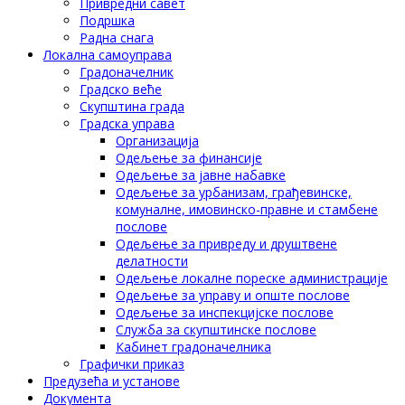
Привредни савет
Подршка
Радна снага
Локална самоуправа
Градоначелник
Градско веће
Скупштина града
Градска управа
Организација
Одељење за финансије
Одељење за јавне набавке
Одељење за урбанизам, грађевинске,
комуналне, имовинско-правне и стамбене
послове
Одељење за привреду и друштвене
делатности
Одељење локалне пореске администрације
Одељење за управу и опште послове
Одељење за инспекцијске послове
Служба за скупштинске послове
Кабинет градоначелника
Графички приказ
Предузећа и установе
Документа