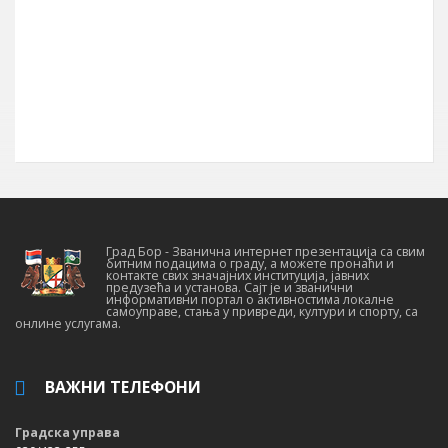
22° 05′ ИГД
Позивни број
030
Поштански број
19210
Град Бор - Званична интернет презентација са свим
битним подацима о граду, а можете пронаћи и
контакте свих значајних институција, јавних
предузећа и установа. Сајт је и званични
информативни портал о активностима локалне
самоуправе, стања у привреди, култури и спорту, са
онлине услугама.
ВАЖНИ ТЕЛЕФОНИ
Градска управа