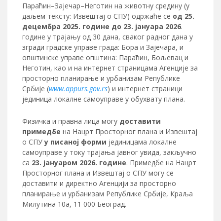
Параћин–Зајечар–Неготин на животну средину (у
даљем тексту: Извештај о СПУ) одржаће се
од 25.
децембра 2025. године до 23. јануара 2026
.
године у трајању од 30 дана, сваког радног дана у
згради градске управе града: Бора и Зајечара, и
општинске управе општинa: Параћин, Бољевац и
Неготин, као и на интернет страницама Агенције за
просторно планирање и урбанизам Републике
Србије (
www.appurs.gov.rs
) и интернет страници
јединица локалне самоуправе у обухвату плана.
Физичка и правна лица могу
доставити
примедбе
на Нацрт Просторног плана и Извештај
о СПУ
у писаној форми
јединицама локалне
самоуправе у току трајања јавног увида, закључно
са
23. јануаром 2026. године
. Примедбе на Нацрт
Просторног плана и Извештај о СПУ могу се
доставити и директно Агенцији за просторно
планирање и урбанизам Републике Србије, Краља
Милутина 10а, 11 000 Београд.