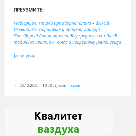
ПРЕУЗМИТЕ:
Материјал: Нацрт просторног плана – текст,
Извештај о стратешкој процени утицаја
Просторног плана на животну средину и комплет
графичких прилога и оглас о покретању
јавног увида
Јавни увид
25.12.2025. - 10:50 in
Јавни позиви