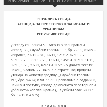
РЕДА ПАРАЋИН – ЗАЈЕЧАР – НЕГОТИН НА ЖИВОТНУ СРЕДИНУ
РЕПУБЛИКА СРБИЈА
АГЕНЦИЈА ЗА ПРОСТОРНО ПЛАНИРАЊЕ И
УРБАНИЗАМ
РЕПУБЛИКЕ СРБИЈЕ
у складу са чланом 50. Закона о планирању и
изградњи („Службени гласник РС”, бр. 72/09, 81/09 –
исправка, 64/10 – УС, 24/11, 121/12, 42/13 – УС,
50/13 – УС, 98/13 – УС, 132/14, 145/14, 83/18, 31/19,
37/19, 9/20, 52/21, 62/23 и 91/25 – у даљем тексту:
Закон), чланом 27. Закона о стратешкој процени
утицаја на животну средину („Службени гласник
РС”, број 94/24) и чл. 55-68. Правилника о садржини,
начину и поступку израде докумената просторног и
урбанистичког планирања („Службени гласник РС”,
бр. 32/19 и 47/25)
о г л а ш а в а