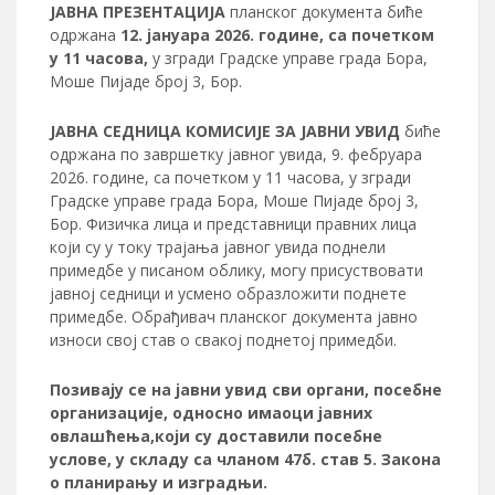
ЈАВНА ПРЕЗЕНТАЦИЈА
планског документа биће
одржана
12. јануара 2026. године, са почетком
у 11 часова,
у згради Градске управе града Бора,
Моше Пијаде број 3, Бор.
ЈАВНА СЕДНИЦА КОМИСИЈЕ ЗА ЈАВНИ УВИД
биће
одржана по завршетку јавног увида, 9. фебруара
2026. године, са почетком у 11 часова, у згради
Градске управе града Бора, Моше Пијаде број 3,
Бор. Физичка лица и представници правних лица
који су у току трајања јавног увида поднели
примедбе у писаном облику, могу присуствовати
јавној седници и усмено образложити поднете
примедбе. Обрађивач планског документа јавно
износи свој став о свакој поднетој примедби.
Позивају се на јавни увид сви органи, посебне
организације, односно имаоци јавних
овлашћења,који су доставили посебне
услове, у складу са чланом 47б. став 5. Закона
о планирању и изградњи.