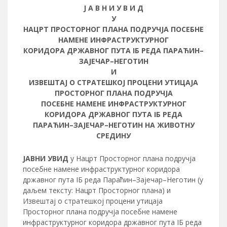
Ј А В Н И У В И Д
У
НАЦРТ ПРОСТОРНОГ ПЛАНА ПОДРУЧЈА ПОСЕБНЕ
НАМЕНЕ ИНФРАСТРУКТУРНОГ
КОРИДОРА ДРЖАВНОГ ПУТА IБ РЕДА ПАРАЋИН–
ЗАЈЕЧАР–НЕГОТИН
И
ИЗВЕШТАЈ О СТРАТЕШКОЈ ПРОЦЕНИ УТИЦАЈА
ПРОСТОРНОГ ПЛАНА ПОДРУЧЈА
ПОСЕБНЕ НАМЕНЕ ИНФРАСТРУКТУРНОГ
КОРИДОРА ДРЖАВНОГ ПУТА IБ РЕДА
ПАРАЋИН–ЗАЈЕЧАР–НЕГОТИН НА ЖИВОТНУ
СРЕДИНУ
ЈАВНИ УВИД
у Нацрт Просторног плана подручја
посебне намене инфраструктурног коридора
државног пута IБ реда Параћин–Зајечар–Неготин (у
даљем тексту: Нацрт Просторног плана) и
Извештај о стрaтешкој процени утицаја
Просторног плана подручја посебне намене
инфраструктурног коридора државног пута IБ реда