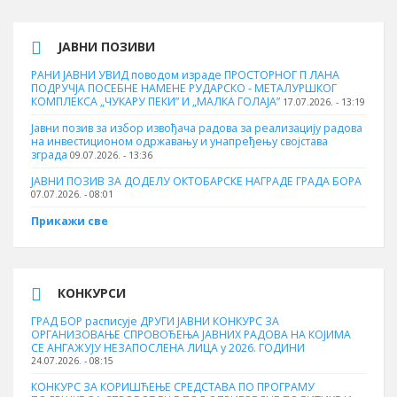
ЈАВНИ ПОЗИВИ
РАНИ ЈАВНИ УВИД поводом израде ПРОСТОРНОГ П ЛАНА
ПОДРУЧЈА ПОСЕБНЕ НАМЕНЕ РУДАРСКО - МЕТАЛУРШКОГ
КОМПЛЕКСА „ЧУКАРУ ПЕКИ” И „МАЛКА ГОЛАЈА”
17.07.2026. - 13:19
Јавни позив за избор извођача радова за реализацију радова
на инвестиционом одржавању и унапређењу својстава
зграда
09.07.2026. - 13:36
ЈАВНИ ПОЗИВ ЗА ДОДЕЛУ ОКТOБАРСКЕ НАГРАДЕ ГРАДА БОРА
07.07.2026. - 08:01
Прикажи све
КОНКУРСИ
ГРАД БОР расписује ДРУГИ ЈАВНИ КОНКУРС ЗА
ОРГАНИЗОВАЊЕ СПРОВОЂЕЊА ЈАВНИХ РАДОВА НА КОЈИМА
СЕ АНГАЖУЈУ НЕЗАПОСЛЕНА ЛИЦА у 2026. ГОДИНИ
24.07.2026. - 08:15
КОНКУРС ЗА КОРИШЋЕЊЕ СРЕДСТАВА ПО ПРОГРАМУ