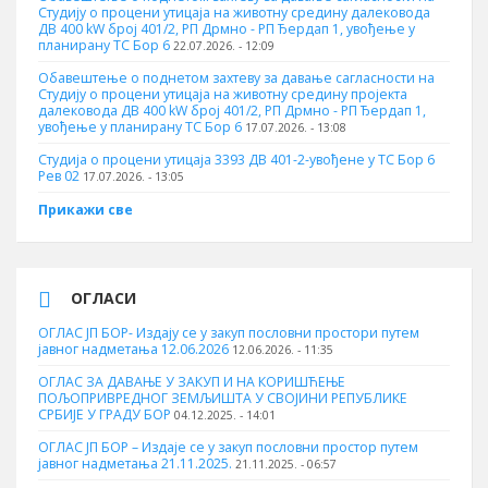
Студију о процени утицаја на животну средину далековода
ДВ 400 kW број 401/2, РП Дрмно - РП Ђердап 1, увођење у
планирану ТС Бор 6
22.07.2026. - 12:09
Обавештење о поднетом захтеву за давање сагласности на
Студију о процени утицаја на животну средину пројекта
далековода ДВ 400 kW број 401/2, РП Дрмно - РП Ђердап 1,
увођење у планирану ТС Бор 6
17.07.2026. - 13:08
Студија о процени утицаја 3393 ДВ 401-2-увођене у ТС Бор 6
Рев 02
17.07.2026. - 13:05
Прикажи све
ОГЛАСИ
ОГЛАС ЈП БОР- Издају се у закуп пословни простори путем
јавног надметања 12.06.2026
12.06.2026. - 11:35
ОГЛАС ЗА ДАВАЊЕ У ЗАКУП И НА КОРИШЋЕЊЕ
ПОЉОПРИВРЕДНОГ ЗЕМЉИШТА У СВОЈИНИ РЕПУБЛИКЕ
СРБИЈЕ У ГРАДУ БОР
04.12.2025. - 14:01
ОГЛАС ЈП БОР – Издаје се у закуп пословни простор путем
јавног надметања 21.11.2025.
21.11.2025. - 06:57