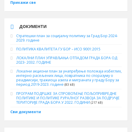
Прикажи све
ДОКУМЕНТИ
Стратешки план за социјалну политику за Град Бор 2024-
2029. године
ПОЛИТИКА КВАЛИТЕТА ГУ БОР – ИСО 9001:2015
ЛОКАЛНИ ПЛАН УПРАВЉАЊА ОТПАДОМ ГРАДА БОРА ОД
2023- 2032. ГОДИНЕ
Локални акциони план за унапређење положаја избеглих,
интерно расељених лица, повратника по споразуму о
реадмисији, тражиоца азила и миграната у граду Бору за
период 2019-2023. године
(83 kB)
ПРОГРАМ ПОДРШКЕ ЗА СПРОВОЂЕЊЕ ПОЉОПРИВРЕДНЕ
ПОЛИТИКЕ И ПОЛИТИКЕ РУРАЛНОГ РАЗВОЈА ЗА ПОДРУЧЈЕ
ТЕРИТОРИЈЕ ГРАДА БОРА У 2022. ГОДИНИ
(217 kB)
Сви документи