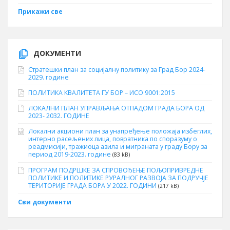
Прикажи све
ДОКУМЕНТИ
Стратешки план за социјалну политику за Град Бор 2024-
2029. године
ПОЛИТИКА КВАЛИТЕТА ГУ БОР – ИСО 9001:2015
ЛОКАЛНИ ПЛАН УПРАВЉАЊА ОТПАДОМ ГРАДА БОРА ОД
2023- 2032. ГОДИНЕ
Локални акциони план за унапређење положаја избеглих,
интерно расељених лица, повратника по споразуму о
реадмисији, тражиоца азила и миграната у граду Бору за
период 2019-2023. године
(83 kB)
ПРОГРАМ ПОДРШКЕ ЗА СПРОВОЂЕЊЕ ПОЉОПРИВРЕДНЕ
ПОЛИТИКЕ И ПОЛИТИКЕ РУРАЛНОГ РАЗВОЈА ЗА ПОДРУЧЈЕ
ТЕРИТОРИЈЕ ГРАДА БОРА У 2022. ГОДИНИ
(217 kB)
Сви документи