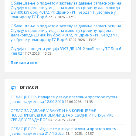
Обавештење о поднетом захтеву за давање сагласности на
Студију о процени утицаја на животну средину далековода
ДВ 400 kW број 401/2, РП Дрмно - РП Ђердап 1, увођење у
планирану ТС Бор 6
22.07.2026. - 12:09
Обавештење о поднетом захтеву за давање сагласности на
Студију о процени утицаја на животну средину пројекта
далековода ДВ 400 kW број 401/2, РП Дрмно - РП Ђердап 1,
увођење у планирану ТС Бор 6
17.07.2026. - 13:08
Студија о процени утицаја 3393 ДВ 401-2-увођене у ТС Бор 6
Рев 02
17.07.2026. - 13:05
Прикажи све
ОГЛАСИ
ОГЛАС ЈП БОР- Издају се у закуп пословни простори путем
јавног надметања 12.06.2026
12.06.2026. - 11:35
ОГЛАС ЗА ДАВАЊЕ У ЗАКУП И НА КОРИШЋЕЊЕ
ПОЉОПРИВРЕДНОГ ЗЕМЉИШТА У СВОЈИНИ РЕПУБЛИКЕ
СРБИЈЕ У ГРАДУ БОР
04.12.2025. - 14:01
ОГЛАС ЈП БОР – Издаје се у закуп пословни простор путем
јавног надметања 21.11.2025.
21.11.2025. - 06:57