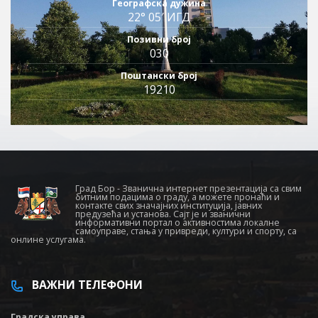
Географска дужина
22° 05′ ИГД
Позивни број
030
Поштански број
19210
Град Бор - Званична интернет презентација са свим
битним подацима о граду, а можете пронаћи и
контакте свих значајних институција, јавних
предузећа и установа. Сајт је и званични
информативни портал о активностима локалне
самоуправе, стања у привреди, култури и спорту, са
онлине услугама.
ВАЖНИ ТЕЛЕФОНИ
Градска управа