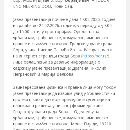
Бор, Моше Пијаде 3, Бор.
Обрађивач:
АNDZOR
ENGINEERING DOO, Нови Сад.
Јавна презентација почиње дана 17.02.2026. године
и трајаће до 24.02.2026. године, у периоду од 7:00
до 15:00 сати, у просторијама Одељења за
урбанизам, грађевинске, комуналне, имовинско-
правне и стамбене послове Градске управе града
Бора, улица Николе Пашића бр. 14, IV спрат, као и
на интернет страници града Бора (
https://bor.rs/
).
Лица овлашћења за давање информација о
садржају јавне презентације: Драгана Николић
Неграновић и Марија Велкова.
Заинтересована физичка и правна лица могу током
јавне презентације да изврше увид у Урбанистички
пројекат, као и да своје примедбе и сугестије на
планирана решења у писаној форми доставе
Градској управи града Бора – Одељењу за
урбанизам, грађевинске, комуналне, имовинско-
правне и стамбене послове, Моше Пијаде, 19210
Бор, у току трајања јавне презентације.