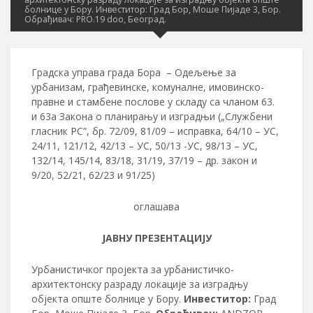
болнице у Бору. Инвеститор: Град Бор, Моше Пијаде 3, Бор.
Обрађивач: PRO.19 doo, Београд.
Градска управа града Бора – Одељење за
урбанизам, грађевинске, комуналне, имовинско-
правне и стамбене послове у складу са чланом 63.
и 63а Закона о планирању и изградњи („Службени
гласник РС”, бр. 72/09, 81/09 – исправка, 64/10 – УС,
24/11, 121/12, 42/13 – УС, 50/13 -УС, 98/13 – УС,
132/14, 145/14, 83/18, 31/19, 37/19 – др. закон и
9/20, 52/21, 62/23 и 91/25)
оглашава
ЈАВНУ ПРЕЗЕНТАЦИЈУ
Урбанистичког пројекта за урбанистичко-
архитектонску разраду локације за изградњу
објекта опште болнице у Бору.
Инвеститор:
Град