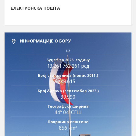
ЕЛЕКТРОНСКА ПОШТА
ИНФОРМАЦИЈЕ О БОРУ
Буџет за 2026. годину
13.261.762.261 рсд
Број становника (попис 2011.)
48.615
Број бирача (септембар 2023.)
39.990
Географска ширина
44° 04′ СГШ
Површина општине
856 km²