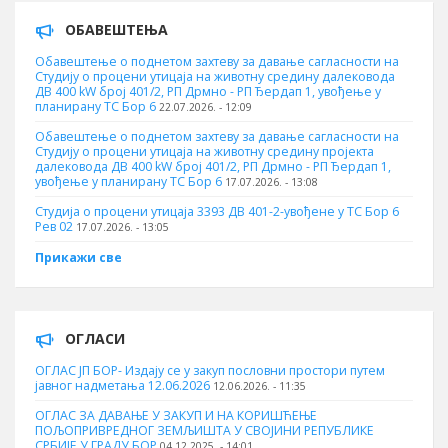
ОБАВЕШТЕЊА
Обавештење о поднетом захтеву за давање сагласности на
Студију о процени утицаја на животну средину далековода
ДВ 400 kW број 401/2, РП Дрмно - РП Ђердап 1, увођење у
планирану ТС Бор 6
22.07.2026. - 12:09
Обавештење о поднетом захтеву за давање сагласности на
Студију о процени утицаја на животну средину пројекта
далековода ДВ 400 kW број 401/2, РП Дрмно - РП Ђердап 1,
увођење у планирану ТС Бор 6
17.07.2026. - 13:08
Студија о процени утицаја 3393 ДВ 401-2-увођене у ТС Бор 6
Рев 02
17.07.2026. - 13:05
Прикажи све
ОГЛАСИ
ОГЛАС ЈП БОР- Издају се у закуп пословни простори путем
јавног надметања 12.06.2026
12.06.2026. - 11:35
ОГЛАС ЗА ДАВАЊЕ У ЗАКУП И НА КОРИШЋЕЊЕ
ПОЉОПРИВРЕДНОГ ЗЕМЉИШТА У СВОЈИНИ РЕПУБЛИКЕ
СРБИЈЕ У ГРАДУ БОР
04.12.2025. - 14:01