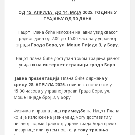
ОД
15
. АПРИЛА ДО
14
. МАЈА
2025. ГОДИНЕ У
ТРАЈАЊУ ОД 30 ДАНА
Нацрт Плана биће изложен на јавни увид сваког
радног дана од 7:00 до 15:00 часова у управној
згради
Града Бора, ул. Моше Пијаде 3, у Бору.
Нацрт плана биће доступан током трајања јавног
увида
и на интернет страници града Бора.
Јавна презентација
Плана биће одржана
у
среду
28
.
АПРИЛА
2025.
године са почетком у
15:30
часова у управној згради Града Бора, ул.
Моше Пијаде број 3, у Бору.
Физичка и правна лица
примедбе
на Нацрт Плана
који је изложен на јавни увид могу доставити у
писаној форми Градској управи града Бора преко
писарнице или путем поште,
у току трајања