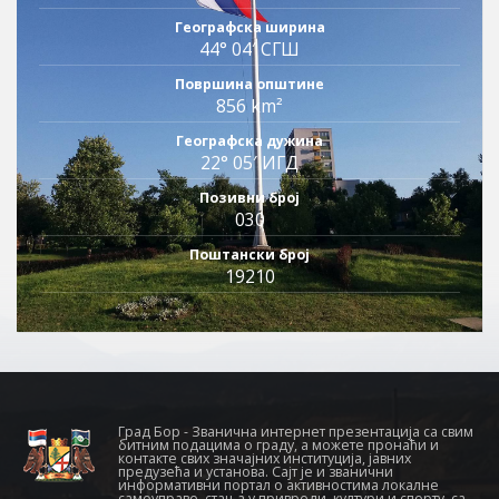
Географска ширина
44° 04′ СГШ
Површина општине
856 km²
Географска дужина
22° 05′ ИГД
Позивни број
030
Поштански број
19210
Град Бор - Званична интернет презентација са свим
битним подацима о граду, а можете пронаћи и
контакте свих значајних институција, јавних
предузећа и установа. Сајт је и званични
информативни портал о активностима локалне
самоуправе, стања у привреди, култури и спорту, са