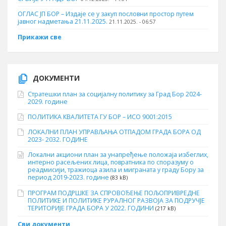
ОГЛАС ЈП БОР – Издаје се у закуп пословни простор путем
јавног надметања 21.11.2025.
21.11.2025. - 06:57
Прикажи све
ДОКУМЕНТИ
Стратешки план за социјалну политику за Град Бор 2024-
2029. године
ПОЛИТИКА КВАЛИТЕТА ГУ БОР – ИСО 9001:2015
ЛОКАЛНИ ПЛАН УПРАВЉАЊА ОТПАДОМ ГРАДА БОРА ОД
2023- 2032. ГОДИНЕ
Локални акциони план за унапређење положаја избеглих,
интерно расељених лица, повратника по споразуму о
реадмисији, тражиоца азила и миграната у граду Бору за
период 2019-2023. године
(83 kB)
ПРОГРАМ ПОДРШКЕ ЗА СПРОВОЂЕЊЕ ПОЉОПРИВРЕДНЕ
ПОЛИТИКЕ И ПОЛИТИКЕ РУРАЛНОГ РАЗВОЈА ЗА ПОДРУЧЈЕ
ТЕРИТОРИЈЕ ГРАДА БОРА У 2022. ГОДИНИ
(217 kB)
Сви документи