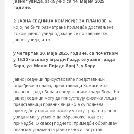
јавног увида
, закључно
са
14
. мајем 2025.
године.
ЈАВНА СЕДНИЦА КОМИСИЈЕ ЗА ПЛАНОВЕ
на
којој ће бити разматране примедбе достављене
током јавног увида одржаће се по завршетку
јавног увида, и то
у четвртак
20
. маја 2025. године, са почетком
у 15:30 часова
у згради Градске ураве града
Бора, ул. Моше Пијаде број 3, у Бору
Јавној седници присуствоваће представници
обрађивача плана, представници Комисије за
планове града Бора и представници града Бора. На
јавној седници могу да присуствују физичка лица и
представници правних лица која су поднела
примедбе у писаном облику у току трајања јавног
увида и могу усмено да образложе поднете
примедбе. О свакој поднетој примедби обрађивач
планског документа јавно износи свој став.