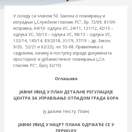
У складу са чланом 50. Закона о планирању и
изградњи („Службени гласник РС“, бр. 72/09, 81/09-
исправка, 64/10- одлука УС, 24/11, 121/12, 42/13 –
одлука УС, 50/13 – одлука УС, 98/13 – одлука УС,
132/14, 145/14, 83/2018, 31/19, 37/19 – др. Закон,
9/20, 52/21 и 62/23), чл. 55-68. Правилника о
садржини, начину и поступку израде докумената
просторног и урбанистичког планирања („Сл.
гласник РС“, број 32/19)
Оглашава
ЈАВНИ УВИД
У
ПЛАН ДЕТАЉНЕ РЕГУЛАЦИЈЕ
ЦЕНТРА ЗА УПРАВЉАЊЕ ОТПАДОМ ГРАДА БОРА
(у даљем тексту: План)
ЈАВНИ УВИД У НАЦРТ
ПЛАНА ОДРЖАЋЕ СЕ У
ПЕРИОДУ