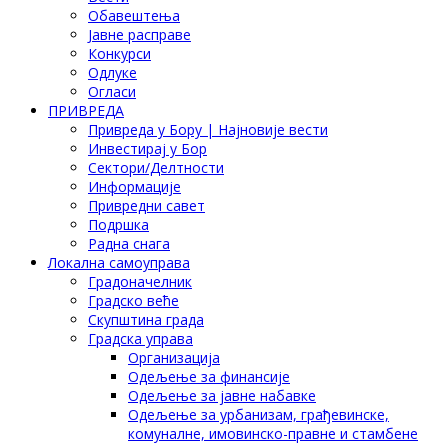
Обавештења
Јавне расправе
Конкурси
Одлуке
Огласи
ПРИВРЕДА
Привреда у Бору | Најновије вести
Инвестирај у Бор
Сектори/Делтности
Информације
Привредни савет
Подршка
Радна снага
Локална самоуправа
Градоначелник
Градско веће
Скупштина града
Градска управа
Организација
Одељење за финансије
Одељење за јавне набавке
Одељење за урбанизам, грађевинске,
комуналне, имовинско-правне и стамбене