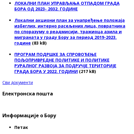
ЛОКАЛНИ ПЛАН УПРАВЉАЊА ОТПАДОМ ГРАДА
БОРА ОД 2023- 2032. ГОДИНЕ
Локални акциони план за унапређење положаја
избеглих, интерно расељених лица, повратника
по споразуму о реадмисији, тражиоца азила и
миграната у граду Бору за период 2019-2023.
године
(83 kB)
ПРОГРАМ ПОДРШКЕ ЗА СПРОВОЂЕЊЕ
ПОЉОПРИВРЕДНЕ ПОЛИТИКЕ И ПОЛИТИКЕ
РУРАЛНОГ РАЗВОЈА ЗА ПОДРУЧЈЕ ТЕРИТОРИЈЕ
ГРАДА БОРА У 2022. ГОДИНИ
(217 kB)
Сви документи
Електронска пошта
Информације о Бору
Петак