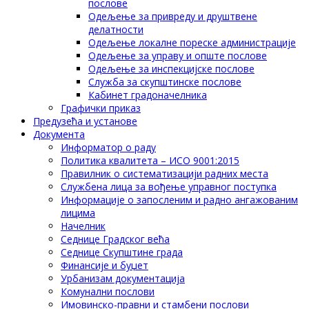
послове
Одељење за привреду и друштвене
делатности
Одељење локалне пореске администрације
Одељење за управу и опште послове
Одељење за инспекцијске послове
Служба за скупштинске послове
Кабинет градоначелника
Графички приказ
Предузећа и установе
Документа
Информатор о раду
Политика квалитета – ИСО 9001:2015
Правилник о систематизацији радних места
Службена лица за вођење управног поступка
Информације о запосленим и радно ангажованим
лицима
Начелник
Седнице Градског већа
Седнице Скупштине града
Финансије и буџет
Урбанизам документација
Комунални послови
Имовинско-правни и стамбени послови