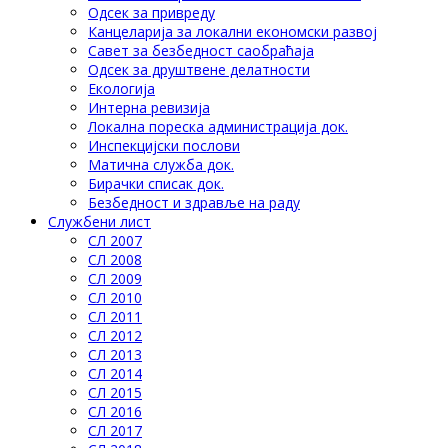
Одсек за привреду
Канцеларија за локални економски развој
Савет за безбедност саобраћаја
Одсек за друштвене делатности
Eкологија
Интерна ревизија
Локална пореска администрација док.
Инспекцијски послови
Матична служба док.
Бирачки списак док.
Безбедност и здравље на раду
Службени лист
СЛ 2007
СЛ 2008
СЛ 2009
СЛ 2010
СЛ 2011
СЛ 2012
СЛ 2013
СЛ 2014
СЛ 2015
СЛ 2016
СЛ 2017