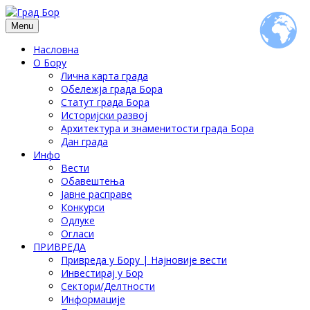
Menu
Насловна
О Бору
Лична карта града
Обележја града Бора
Статут града Бора
Историјски развој
Архитектура и знаменитости града Бора
Дан града
Инфо
Вести
Обавештења
Јавне расправе
Конкурси
Одлуке
Огласи
ПРИВРЕДА
Привреда у Бору | Најновије вести
Инвестирај у Бор
Сектори/Делтности
Информације