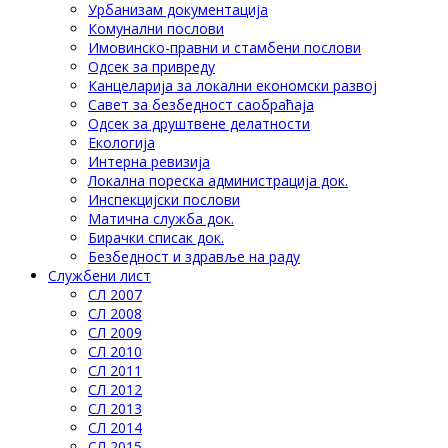
Урбанизам документација
Комунални послови
Имовинско-правни и стамбени послови
Одсек за привреду
Канцеларија за локални економски развој
Савет за безбедност саобраћаја
Одсек за друштвене делатности
Eкологија
Интерна ревизија
Локална пореска администрација док.
Инспекцијски послови
Матична служба док.
Бирачки списак док.
Безбедност и здравље на раду
Службени лист
СЛ 2007
СЛ 2008
СЛ 2009
СЛ 2010
СЛ 2011
СЛ 2012
СЛ 2013
СЛ 2014
СЛ 2015