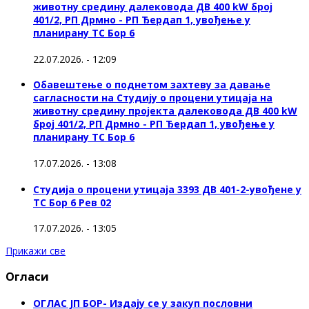
животну средину далековода ДВ 400 kW број
401/2, РП Дрмно - РП Ђердап 1, увођење у
планирану ТС Бор 6
22.07.2026. - 12:09
Обавештење о поднетом захтеву за давање
сагласности на Студију о процени утицаја на
животну средину пројекта далековода ДВ 400 kW
број 401/2, РП Дрмно - РП Ђердап 1, увођење у
планирану ТС Бор 6
17.07.2026. - 13:08
Студија о процени утицаја 3393 ДВ 401-2-увођене у
ТС Бор 6 Рев 02
17.07.2026. - 13:05
Прикажи све
Огласи
ОГЛАС ЈП БОР- Издају се у закуп пословни