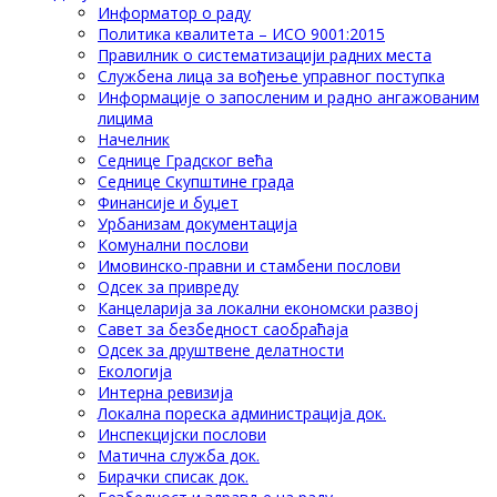
Информатор о раду
Политика квалитета – ИСО 9001:2015
Правилник о систематизацији радних места
Службена лица за вођење управног поступка
Информације о запосленим и радно ангажованим
лицима
Начелник
Седнице Градског већа
Седнице Скупштине града
Финансије и буџет
Урбанизам документација
Комунални послови
Имовинско-правни и стамбени послови
Одсек за привреду
Канцеларија за локални економски развој
Савет за безбедност саобраћаја
Одсек за друштвене делатности
Eкологија
Интерна ревизија
Локална пореска администрација док.
Инспекцијски послови
Матична служба док.
Бирачки списак док.