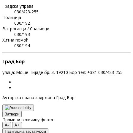
Градска управа
030/423-255
Полиција
030/192
Ватрогасци / Спасиоци
030/193
Хитна помоћ
030/194
Град Бор
улица: Моше Пијаде бр. 3, 19210 Бор тел: +381 030/423-255
Ауторска права задржава Град Бор
Затвори
Промени величину фонта
A-
A+
Навигација тастатуром