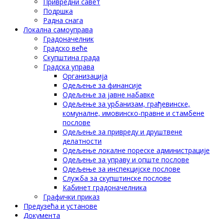
Привредни савет
Подршка
Радна снага
Локална самоуправа
Градоначелник
Градско веће
Скупштина града
Градска управа
Организација
Одељење за финансије
Одељење за јавне набавке
Одељење за урбанизам, грађевинске,
комуналне, имовинско-правне и стамбене
послове
Одељење за привреду и друштвене
делатности
Одељење локалне пореске администрације
Одељење за управу и опште послове
Одељење за инспекцијске послове
Служба за скупштинске послове
Кабинет градоначелника
Графички приказ
Предузећа и установе
Документа