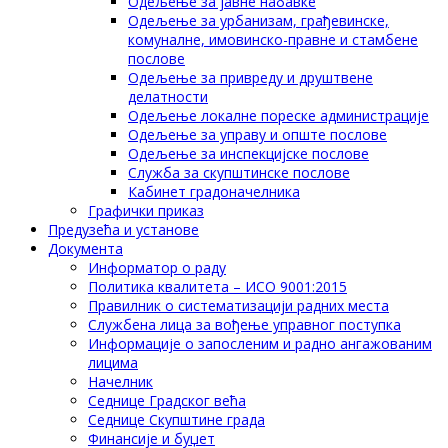
Одељење за јавне набавке
Одељење за урбанизам, грађевинске,
комуналне, имовинско-правне и стамбене
послове
Одељење за привреду и друштвене
делатности
Одељење локалне пореске администрације
Одељење за управу и опште послове
Одељење за инспекцијске послове
Служба за скупштинске послове
Кабинет градоначелника
Графички приказ
Предузећа и установе
Документа
Информатор о раду
Политика квалитета – ИСО 9001:2015
Правилник о систематизацији радних места
Службена лица за вођење управног поступка
Информације о запосленим и радно ангажованим
лицима
Начелник
Седнице Градског већа
Седнице Скупштине града
Финансије и буџет