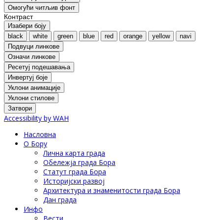
Oмогући читљив фонт
Контраст
Изабери боју
black
white
green
blue
red
orange
yellow
navi
Подвуци линкове
Означи линкове
Ресетуј подешавања
Инвертуј боје
Уклони анимације
Уклони стилове
Затвори
Accessibility by WAH
Насловна
О Бору
Лична карта града
Обележја града Бора
Статут града Бора
Историјски развој
Архитектура и знаменитости града Бора
Дан града
Инфо
Вести