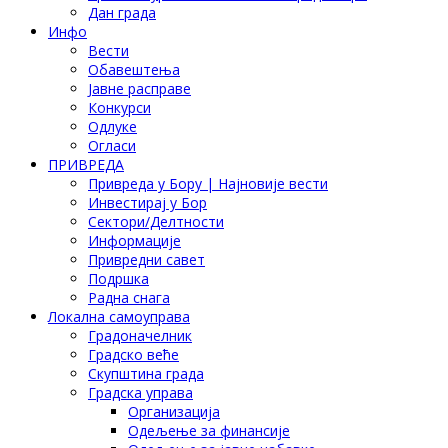
Дан града
Инфо
Вести
Обавештења
Јавне расправе
Конкурси
Одлуке
Огласи
ПРИВРЕДА
Привреда у Бору | Најновије вести
Инвестирај у Бор
Сектори/Делтности
Информације
Привредни савет
Подршка
Радна снага
Локална самоуправа
Градоначелник
Градско веће
Скупштина града
Градска управа
Организација
Одељење за финансије