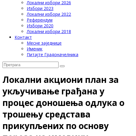
Локални избори 2026
Избори 2023
Локални избори 2022
Референдум
Избори 2020
Локални избори 2018
Контакт
Месне заједнице
Именик
Питајте Градоначелника
Лoкaлни aкциoни плaн зa
укључивaњe грaђaнa у
прoцeс дoнoшeњa oдлукa o
трoшeњу срeдстaвa
прикупљeних пo oснoву