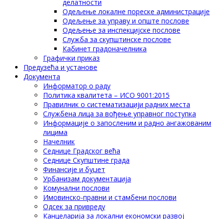
делатности
Одељење локалне пореске администрације
Одељење за управу и опште послове
Одељење за инспекцијске послове
Служба за скупштинске послове
Кабинет градоначелника
Графички приказ
Предузећа и установе
Документа
Информатор о раду
Политика квалитета – ИСО 9001:2015
Правилник о систематизацији радних места
Службена лица за вођење управног поступка
Информације о запосленим и радно ангажованим
лицима
Начелник
Седнице Градског већа
Седнице Скупштине града
Финансије и буџет
Урбанизам документација
Комунални послови
Имовинско-правни и стамбени послови
Одсек за привреду
Канцеларија за локални економски развој