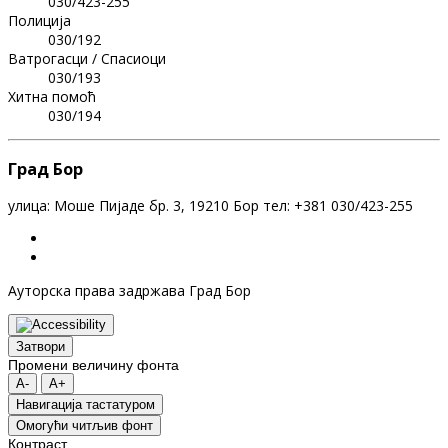
030/423-255
Полиција
030/192
Ватрогасци / Спасиоци
030/193
Хитна помоћ
030/194
Град Бор
улица: Моше Пијаде бр. 3, 19210 Бор тел: +381 030/423-255
Ауторска права задржава Град Бор
Затвори
Промени величину фонта
A-
A+
Навигација тастатуром
Oмогући читљив фонт
Контраст