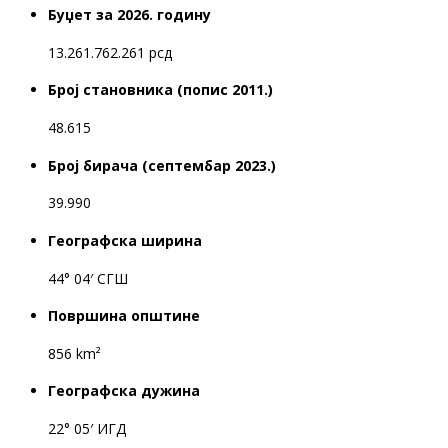
Буџет за 2026. годину
13.261.762.261 рсд
Број становника (попис 2011.)
48.615
Број бирача (септембар 2023.)
39.990
Географска ширина
44° 04′ СГШ
Површина општине
856 km²
Географска дужина
22° 05′ ИГД