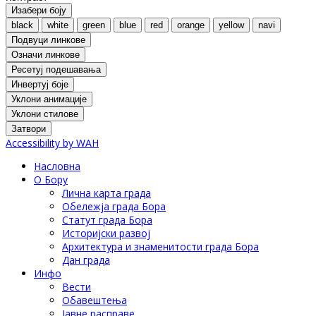
Изабери боју
black
white
green
blue
red
orange
yellow
navi
Подвуци линкове
Означи линкове
Ресетуј подешавања
Инвертуј боје
Уклони анимације
Уклони стилове
Затвори
Accessibility by WAH
Насловна
О Бору
Лична карта града
Обележја града Бора
Статут града Бора
Историјски развој
Архитектура и знаменитости града Бора
Дан града
Инфо
Вести
Обавештења
Јавне расправе