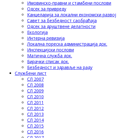
Имовинско-правни и стамбени послови
Одсек за привреду
Канцеларија за локални економски развој
Савет за безбедност саобраћаја
Одсек за друштвене делатности
Eкологија
Интерна ревизија
Локална пореска администрација док.
Инспекцијски послови
Матична служба док.
Бирачки списак док.
Безбедност и здравље на раду
Службени лист
СЛ 2007
СЛ 2008
СЛ 2009
СЛ 2010
СЛ 2011
СЛ 2012
СЛ 2013
СЛ 2014
СЛ 2015
СЛ 2016
СЛ 2017