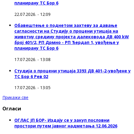
планирану ТС Бор 6
22.07.2026. - 12:09
Обавештење о поднетом захтеву за давање
сагласности на Студију о процени утицаја на
животну средину пројекта далековода ДВ 400 kW
број 401/2, РП Дрмно - РП Ђердап 1, увођење у
планирану ТС Бор 6
17.07.2026. - 13:08
Студија о процени утицаја 3393 ДВ 401-2-увођене у
ТС Бор 6 Рев 02
17.07.2026. - 13:05
Прикажи све
Огласи
ОГЛАС ЈП БОР- Издају се у закуп пословни
простори путем јавног надметања 12.06.2026