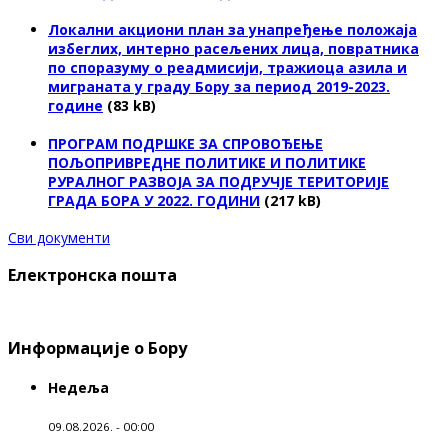
Локални акциони план за унапређење положаја
избеглих, интерно расељених лица, повратника
по споразуму о реадмисији, тражиоца азила и
миграната у граду Бору за период 2019-2023.
године
(83 kB)
ПРОГРАМ ПОДРШКЕ ЗА СПРОВОЂЕЊЕ
ПОЉОПРИВРЕДНЕ ПОЛИТИКЕ И ПОЛИТИКЕ
РУРАЛНОГ РАЗВОЈА ЗА ПОДРУЧЈЕ ТЕРИТОРИЈЕ
ГРАДА БОРА У 2022. ГОДИНИ
(217 kB)
Сви документи
Електронска пошта
Информације о Бору
Недеља
09.08.2026. - 00:00