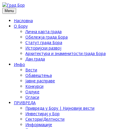
Menu
Насловна
О Бору
Лична карта града
Обележја града Бора
Статут града Бора
Историјски развој
Архитектура и знаменитости града Бора
Дан града
Инфо
Вести
Обавештења
Јавне расправе
Конкурси
Одлуке
Огласи
ПРИВРЕДА
Привреда у Бору | Најновије вести
Инвестирај у Бор
Сектори/Делтности
Информације