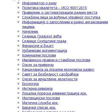
Информатор о раду
Политика квалитета – ИСО 9001:2015
Правилник о систематизацији радних места
Службена лица за вођење управног поступка
Информације о запосленим и радно ангажованим
лицима
Начелник
Седнице Градског већа
Седнице Скупштине града
Финансије и буџет
Урбанизам документација
Комунални послови
Имовинско-правни и стамбени послови
Одсек за привреду
Канцеларија за локални економски развој
Савет за безбедност саобраћаја
Одсек за друштвене делатности
Eкологија
Интерна ревизија
Локална пореска администрација док.
Инспекцијски послови
Матична служба док.
Бирачки списак док.