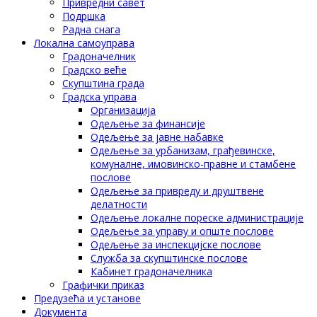
Привредни савет
Подршка
Радна снага
Локална самоуправа
Градоначелник
Градско веће
Скупштина града
Градска управа
Организација
Одељење за финансије
Одељење за јавне набавке
Одељење за урбанизам, грађевинске,
комуналне, имовинско-правне и стамбене
послове
Одељење за привреду и друштвене
делатности
Одељење локалне пореске администрације
Одељење за управу и опште послове
Одељење за инспекцијске послове
Служба за скупштинске послове
Кабинет градоначелника
Графички приказ
Предузећа и установе
Документа