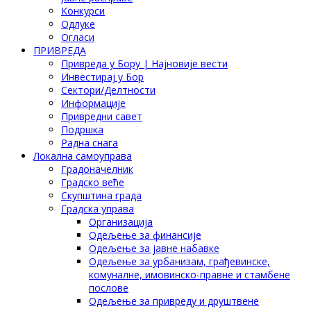
Конкурси
Одлуке
Огласи
ПРИВРЕДА
Привреда у Бору | Најновије вести
Инвестирај у Бор
Сектори/Делтности
Информације
Привредни савет
Подршка
Радна снага
Локална самоуправа
Градоначелник
Градско веће
Скупштина града
Градска управа
Организација
Одељење за финансије
Одељење за јавне набавке
Одељење за урбанизам, грађевинске,
комуналне, имовинско-правне и стамбене
послове
Одељење за привреду и друштвене