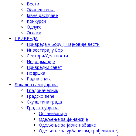
Вести
Обавештења
Јавне расправе
Конкурси
Одлуке
Огласи
ПРИВРЕДА
Привреда у Бору | Најновије вести
Инвестирај у Бор
Сектори/Делтности
Информације
Привредни савет
Подршка
Радна снага
Локална самоуправа
Градоначелник
Градско веће
Скупштина града
Градска управа
Организација
Одељење за финансије
Одељење за јавне набавке
Одељење за урбанизам, грађевинске,