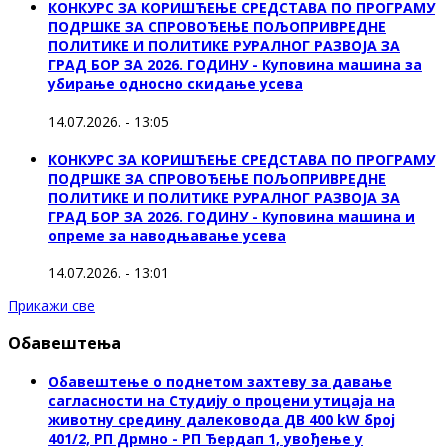
КОНКУРС ЗА КОРИШЋЕЊЕ СРЕДСТАВА ПО ПРОГРАМУ
ПОДРШКЕ ЗА СПРОВОЂЕЊЕ ПОЉОПРИВРЕДНЕ
ПОЛИТИКЕ И ПОЛИТИКЕ РУРАЛНОГ РАЗВОЈА ЗА
ГРАД БОР ЗА 2026. ГОДИНУ - Куповинa машина за
убирање односно скидање усева
14.07.2026. - 13:05
КОНКУРС ЗА КОРИШЋЕЊЕ СРЕДСТАВА ПО ПРОГРАМУ
ПОДРШКЕ ЗА СПРОВОЂЕЊЕ ПОЉОПРИВРЕДНЕ
ПОЛИТИКЕ И ПОЛИТИКЕ РУРАЛНОГ РАЗВОЈА ЗА
ГРАД БОР ЗА 2026. ГОДИНУ - Куповина машина и
опреме за наводњавање усева
14.07.2026. - 13:01
Прикажи све
Обавештења
Обавештење о поднетом захтеву за давање
сагласности на Студију о процени утицаја на
животну средину далековода ДВ 400 kW број
401/2, РП Дрмно - РП Ђердап 1, увођење у