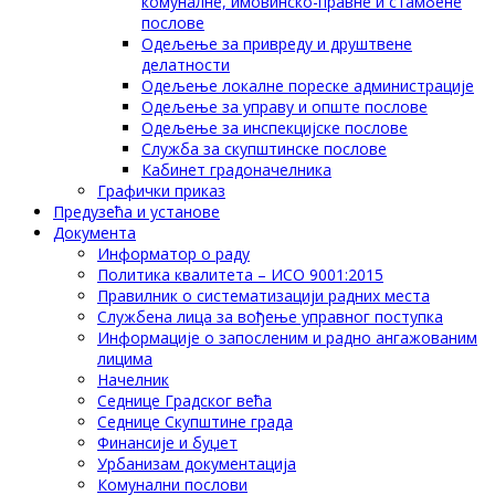
комуналне, имовинско-правне и стамбене
послове
Одељење за привреду и друштвене
делатности
Одељење локалне пореске администрације
Одељење за управу и опште послове
Одељење за инспекцијске послове
Служба за скупштинске послове
Кабинет градоначелника
Графички приказ
Предузећа и установе
Документа
Информатор о раду
Политика квалитета – ИСО 9001:2015
Правилник о систематизацији радних места
Службена лица за вођење управног поступка
Информације о запосленим и радно ангажованим
лицима
Начелник
Седнице Градског већа
Седнице Скупштине града
Финансије и буџет
Урбанизам документација
Комунални послови