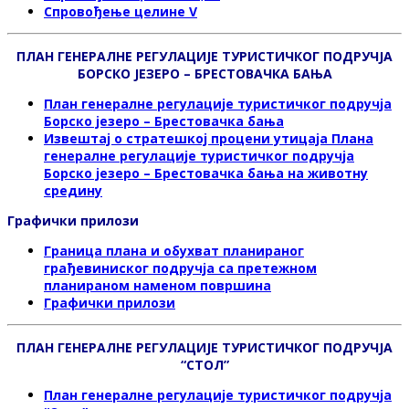
Спровођење целине V
ПЛАН ГЕНЕРАЛНЕ РЕГУЛАЦИЈЕ ТУРИСТИЧКОГ ПОДРУЧЈА
БОРСКО ЈЕЗЕРО – БРЕСТОВАЧКА БАЊА
План генералне регулације туристичког подручја
Борско језеро – Брестовачка бања
Извештај о стратешкој процени утицаја Плана
генералне регулације туристичког подручја
Борско језеро – Брестовачка бања на животну
средину
Графички прилози
Граница плана и обухват планираног
грађевиниског подручја са претежном
планираном наменом површина
Графички прилози
ПЛАН ГЕНЕРАЛНЕ РЕГУЛАЦИЈЕ ТУРИСТИЧКОГ ПОДРУЧЈА
“СТОЛ”
План генералне регулације туристичког подручја