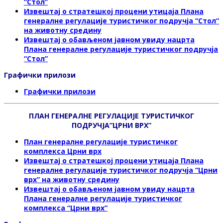
“Стол”
Извештај о стратешкој процени утицаја Плана
генералне регулације туристичког подручја “Стол”
на животну средину
Извештај о обављeном јавном увиду нацрта
Плана генералне регулације туристичког подручја
“Стол”
Графички прилози
Графички прилози
ПЛАН
ГЕНЕРАЛНЕ РЕГУЛАЦИЈЕ ТУРИСТИЧКОГ
ПОДРУЧЈА”ЦРНИ ВРХ”
План генералне регулације туристичког
комплекса Црни врх
Извештај о стратешкој процени утицаја Плана
генералне регулације туристичког подручја
“Црни
врх” на животну средину
Извештај о обављeном јавном увиду нацрта
Плана генералне регулације туристичког
комплекса “Црни врх”