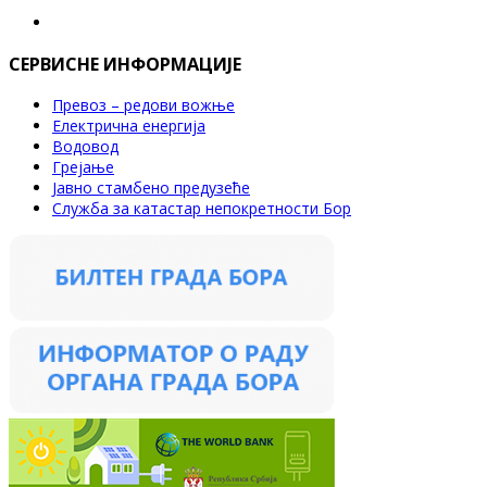
СЕРВИСНЕ ИНФОРМАЦИЈЕ
Превоз – редови вожње
Електрична енергија
Водовод
Грејање
Јавно стамбено предузеће
Служба за катастар непокретности Бор