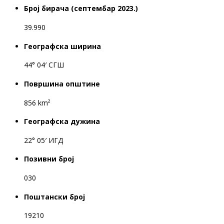
Број бирача (септембар 2023.)
39.990
Географска ширина
44° 04′ СГШ
Површина општине
856 km²
Географска дужина
22° 05′ ИГД
Позивни број
030
Поштански број
19210