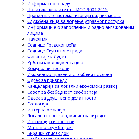
Информатор о раду
Политика квалитета – ИСО 9001:2015
Правилник о систематизацији радних места
Службена лица за вођење управног поступка
Информације о запосленим и радно ангажованим
лицима
Начелник
Седнице Градског већа
Седнице Скупштине града
Финансије и буџет
Урбанизам документација
Комунални послови
Имовинско-правни и стамбени послови
Одсек за привреду
Канцеларија за локални економски развој
Савет за безбедност саобраћаја
Одсек за друштвене делатности
Eкологија
Интерна ревизија
Локална пореска администрација док.
Инспекцијски послови
Матична служба док.
Бирачки списак док.