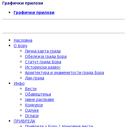
Графички прилози
Графички прилози
Насловна
О Бору
Лична карта града
Обележја града Бора
Статут града Бора
Историјски развој
Архитектура и знаменитости града Бора
Дан града
Инфо
Вести
Обавештења
Јавне расправе
Конкурси
Одлуке
Огласи
ПРИВРЕДА
Привреда у Бору | Најновије вести