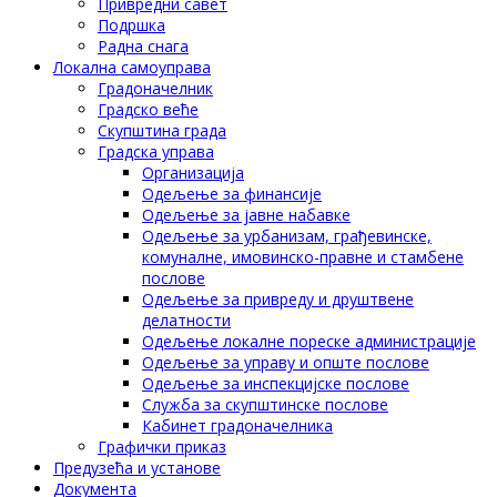
Привредни савет
Подршка
Радна снага
Локална самоуправа
Градоначелник
Градско веће
Скупштина града
Градска управа
Организација
Одељење за финансије
Одељење за јавне набавке
Одељење за урбанизам, грађевинске,
комуналне, имовинско-правне и стамбене
послове
Одељење за привреду и друштвене
делатности
Одељење локалне пореске администрације
Одељење за управу и опште послове
Одељење за инспекцијске послове
Служба за скупштинске послове
Кабинет градоначелника
Графички приказ
Предузећа и установе
Документа