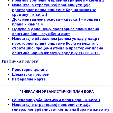
Правила уређења и правила грађења – књига 2
Извештај о стратешкој процени утицаја
просторног плана општине Бор на животну
средину – књига 3
Документациона основа – свеска 1 – концепт
плана – књига 4
Одлука о доношењу просторног плана плана
општине Бор – службени лист
Извештај о обављеном јавном увиду у нацрт
просторног плана општине Бор и извештај о
стратешкој процени утицаја просторног плана
општине Бор на животну средину (12.08.2013)
Графички прилози
Просторне целине
Шематски прилози
Рефералне карте
ГЕНЕРАЛНИ УРБАНИСТИЧКИ ПЛАН БОРА
Генерални урбанистички план Бора – књига 1
Извештај о стратешкој процени утицаја
генералног урбанистичког плана Бора на животну