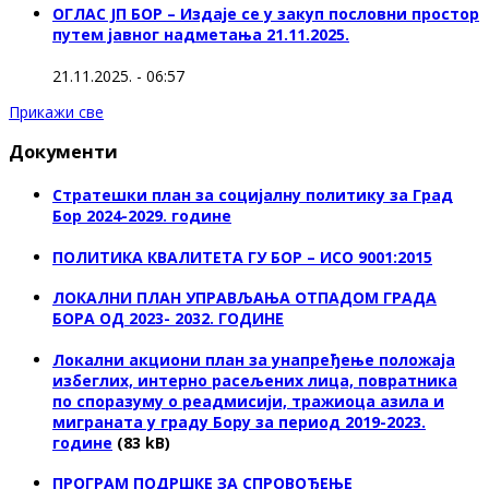
ОГЛАС ЈП БОР – Издаје се у закуп пословни простор
путем јавног надметања 21.11.2025.
21.11.2025. - 06:57
Прикажи све
Документи
Стратешки план за социјалну политику за Град
Бор 2024-2029. године
ПОЛИТИКА КВАЛИТЕТА ГУ БОР – ИСО 9001:2015
ЛОКАЛНИ ПЛАН УПРАВЉАЊА ОТПАДОМ ГРАДА
БОРА ОД 2023- 2032. ГОДИНЕ
Локални акциони план за унапређење положаја
избеглих, интерно расељених лица, повратника
по споразуму о реадмисији, тражиоца азила и
миграната у граду Бору за период 2019-2023.
године
(83 kB)
ПРОГРАМ ПОДРШКЕ ЗА СПРОВОЂЕЊЕ