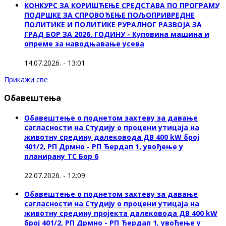
КОНКУРС ЗА КОРИШЋЕЊЕ СРЕДСТАВА ПО ПРОГРАМУ
ПОДРШКЕ ЗА СПРОВОЂЕЊЕ ПОЉОПРИВРЕДНЕ
ПОЛИТИКЕ И ПОЛИТИКЕ РУРАЛНОГ РАЗВОЈА ЗА
ГРАД БОР ЗА 2026. ГОДИНУ - Куповина машина и
опреме за наводњавање усева
14.07.2026. - 13:01
Прикажи све
Обавештења
Обавештење о поднетом захтеву за давање
сагласности на Студију о процени утицаја на
животну средину далековода ДВ 400 kW број
401/2, РП Дрмно - РП Ђердап 1, увођење у
планирану ТС Бор 6
22.07.2026. - 12:09
Обавештење о поднетом захтеву за давање
сагласности на Студију о процени утицаја на
животну средину пројекта далековода ДВ 400 kW
број 401/2, РП Дрмно - РП Ђердап 1, увођење у