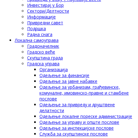
Инвестирај у Бор
Сектори/Делтности
Информације
Привредни савет
Подршка
Радна снага
Локална самоуправа
Градоначелник
Градско веће
Скупштина града
Градска управа
Организација
Одељење за финансије
Одељење за јавне набавке
Одељење за урбанизам, грађевинске,
комуналне, имовинско-правне и стамбене
послове
Одељење за привреду и друштвене
делатности
Одељење локалне пореске администрације
Одељење за управу и опште послове
Одељење за инспекцијске послове
Служба за скупштинске послове