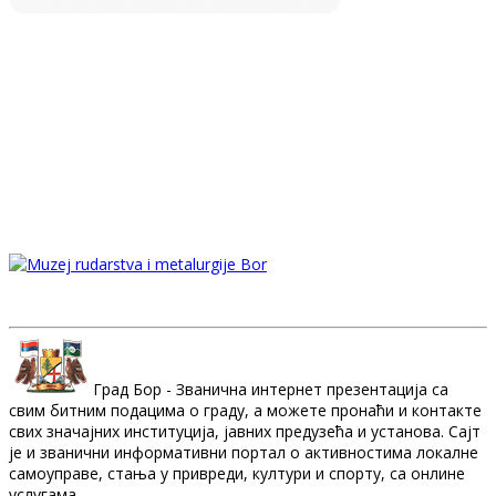
Град Бор - Званична интернет презентација са
свим битним подацима о граду, а можете пронаћи и контакте
свих значајних институција, јавних предузећа и установа. Сајт
је и званични информативни портал о активностима локалне
самоуправе, стања у привреди, култури и спорту, са онлине
услугама.