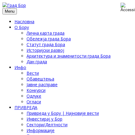
Menu
Насловна
О Бору
Лична карта града
Обележја града Бора
Статут града Бора
Историјски развој
Архитектура и знаменитости града Бора
Дан града
Инфо
Вести
Обавештења
Јавне расправе
Конкурси
Одлуке
Огласи
ПРИВРЕДА
Привреда у Бору | Најновије вести
Инвестирај у Бор
Сектори/Делтности
Информације