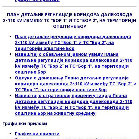
ПЛАН ДЕТАЉНЕ РЕГУЛАЦИЈЕ КОРИДОРА ДАЛЕКОВОДА
2×110 kV ИЗМЕЂУ ТС “БОР 1” И ТС “БОР 2”, НА ТЕРИТОРИЈИ
ОПШТИНЕ БОР
План детаљне регулације коридора далековода
2×110 kV између ТС “Бор 1” и ТС “Бор 2”, на
територији општине Бор
Извештај о обављeном јавном увиду
Планa
детаљне регулације коридора далековода 2×110
kV између ТС “Бор 2” и ТС “Бор 1”, на територији
општине Бор
Одлука о доношењу Планa детаљне регулације
коридора далековода 2×110 kV између ТС “Бор 2” и
ТС “Бор 1”, на територији општине Бор
Извештај о стратешкој процени утицаја
Планa
детаљне регулације коридора далековода 2×110
kV између ТС “Бор 2” и ТС “Бор 1”, на територији
општине Бор на животну средину
Графички прилози
Графички прилози