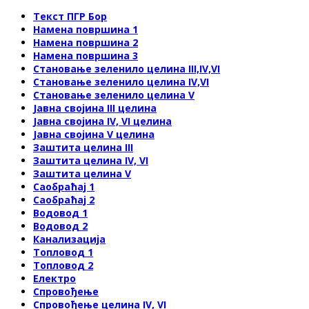
Текст ПГР Бор
Намена површина 1
Намена површина 2
Намена површина 3
Становање зеленило целина III,IV,VI
Становање зеленило целинa IV,VI
Становање зеленило целина V
Јавна својина III целина
Јавна својина IV, VI целина
Јавна својина V целина
Заштита целина III
Заштита целина IV, VI
Заштита целина V
Саобраћај 1
Саобраћај 2
Водовод 1
Водовод 2
Канализација
Топловод 1
Топловод 2
Електро
Спровођење
Спровођење целина IV, VI