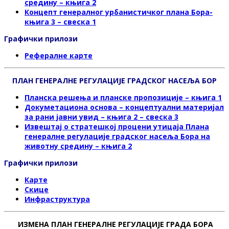
средину – књига 2
Концепт генералног урбанистичког плана Бора-
књига 3 – свеска 1
Графички прилози
Рефералне карте
ПЛАН ГЕНЕРАЛНЕ РЕГУЛАЦИЈЕ ГРАДСКОГ НАСЕЉА БОР
Планска решења и планске пропозиције – књига 1
Докуметациона основа – концептуални материјал
за рани јавни увид – књига 2 – свеска 3
Извештај о стратешкој процени утицаја Плана
генералне регулације градског насеља Бора на
животну средину – књига 2
Графички прилози
Карте
Скице
Инфраструктура
ИЗМЕНА ПЛАН ГЕНЕРАЛНЕ РЕГУЛАЦИЈЕ ГРАДА БОРА