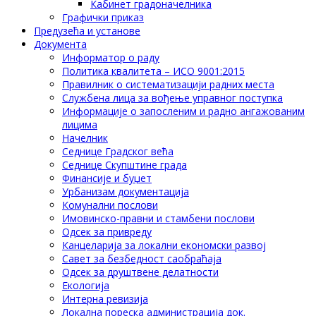
Кабинет градоначелника
Графички приказ
Предузећа и установе
Документа
Информатор о раду
Политика квалитета – ИСО 9001:2015
Правилник о систематизацији радних места
Службена лица за вођење управног поступка
Информације о запосленим и радно ангажованим
лицима
Начелник
Седнице Градског већа
Седнице Скупштине града
Финансије и буџет
Урбанизам документација
Комунални послови
Имовинско-правни и стамбени послови
Одсек за привреду
Канцеларија за локални економски развој
Савет за безбедност саобраћаја
Одсек за друштвене делатности
Eкологија
Интерна ревизија
Локална пореска администрација док.