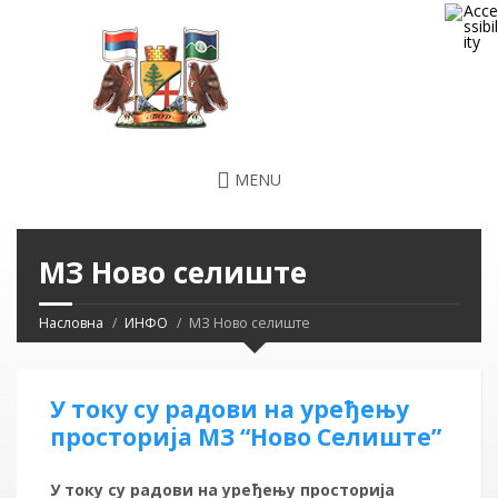
MENU
МЗ Ново селиште
Насловна
ИНФО
МЗ Ново селиште
У току су радови на уређењу
просторија МЗ “Ново Селиште”
У току су радови на уређењу просторија