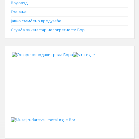
Водовод
Грејање
Јавно стамбено предузеће
Служба за катастар непокретности Бор