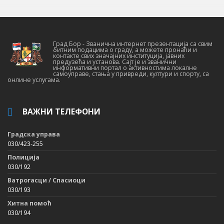
Град Бор - Званична интернет презентација са свим
битним подацима о граду, а можете пронаћи и
контакте свих значајних институција, јавних
предузећа и установа. Сајт је и званични
информативни портал о активностима локалне
самоуправе, стања у привреди, култури и спорту, са
онлине услугама.
ВАЖНИ ТЕЛЕФОНИ
Градска управа
030/423-255
Полиција
030/192
Ватрогасци / Спасиоци
030/193
Хитна помоћ
030/194