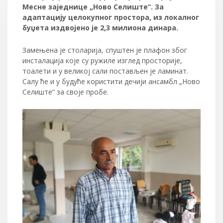
Месне заједнице „Ново Селиште“. За
адаптацију целокупног простора, из локалног
буџета издвојено је 2,3 милиона динара.
Замењена је столарија, спуштен је плафон због
инсталација које су ружиле изглед просторије,
тоалети и у великој сали постављен је ламинат.
Салу ће и у будуће користити дечији ансамбл „Ново
Селиште“ за своје пробе.