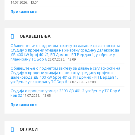
14.07.2026. - 13:01
Прикажи све
ОБАВЕШТЕЊА
Обавештење о поднетом захтеву за давање сагласности на
Студију о процени утицаја на животну средину далековода
ДВ 400 kW број 401/2, РП Дрмно - РП Ђердап 1, увођење у
планирану ТС Бор 6
22.07.2026. - 12:09
Обавештење о поднетом захтеву за давање сагласности на
Студију о процени утицаја на животну средину пројекта
далековода ДВ 400 kW број 401/2, РП Дрмно - РП Ђердап 1,
увођење у планирану ТС Бор 6
17.07.2026. - 13:08
Студија о процени утицаја 3393 ДВ 401-2-увођене у ТС Бор 6
Рев 02
17.07.2026. - 13:05
Прикажи све
ОГЛАСИ