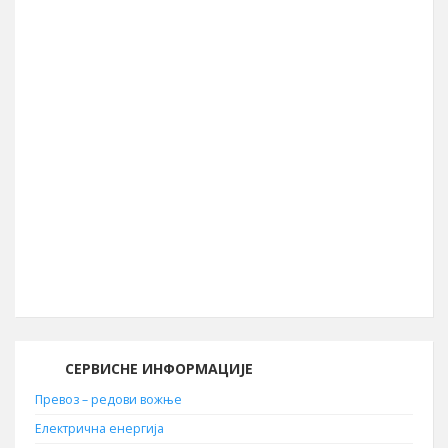
39.990
Географска ширина
44° 04′ СГШ
Површина општине
856 km²
Географска дужина
22° 05′ ИГД
Позивни број
030
Поштански број
19210
СЕРВИСНЕ ИНФОРМАЦИЈЕ
Превоз – редови вожње
Електрична енергија