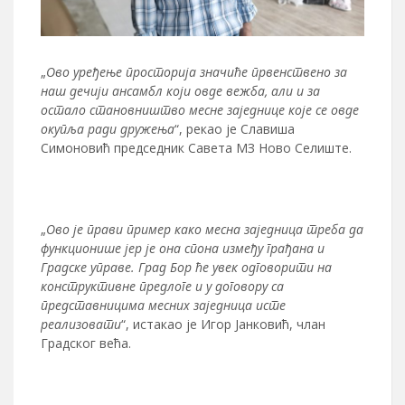
„
Ово уређење просторија значиће првенствено за
наш дечији ансамбл који овде вежба, али и за
остало становништво месне заједнице које се овде
окупља ради дружења
“, рекао је Славиша
Симоновић председник Савета МЗ Ново Селиште.
„
Ово је прави пример како месна заједница треба да
функционише јер је она спона између грађана и
Градске управе. Град Бор ће увек одговорити на
конструктивне предлоге и у договору са
представницима месних заједница исте
реализовати
“, истакао је Игор Јанковић, члан
Градског већа.