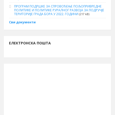
ПРОГРАМ ПОДРШКЕ ЗА СПРОВОЂЕЊЕ ПОЉОПРИВРЕДНЕ
ПОЛИТИКЕ И ПОЛИТИКЕ РУРАЛНОГ РАЗВОЈА ЗА ПОДРУЧЈЕ
ТЕРИТОРИЈЕ ГРАДА БОРА У 2022. ГОДИНИ
(217 kB)
Сви документи
ЕЛЕКТРОНСКА ПОШТА
ИНФОРМАЦИЈЕ О БОРУ
Буџет за 2026. годину
13.261.762.261 рсд
Број становника (попис 2011.)
48.615
Број бирача (септембар 2023.)