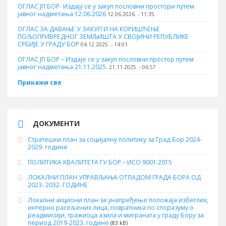
ОГЛАС ЈП БОР- Издају се у закуп пословни простори путем
јавног надметања 12.06.2026
12.06.2026. - 11:35
ОГЛАС ЗА ДАВАЊЕ У ЗАКУП И НА КОРИШЋЕЊЕ
ПОЉОПРИВРЕДНОГ ЗЕМЉИШТА У СВОЈИНИ РЕПУБЛИКЕ
СРБИЈЕ У ГРАДУ БОР
04.12.2025. - 14:01
ОГЛАС ЈП БОР – Издаје се у закуп пословни простор путем
јавног надметања 21.11.2025.
21.11.2025. - 06:57
Прикажи све
ДОКУМЕНТИ
Стратешки план за социјалну политику за Град Бор 2024-
2029. године
ПОЛИТИКА КВАЛИТЕТА ГУ БОР – ИСО 9001:2015
ЛОКАЛНИ ПЛАН УПРАВЉАЊА ОТПАДОМ ГРАДА БОРА ОД
2023- 2032. ГОДИНЕ
Локални акциони план за унапређење положаја избеглих,
интерно расељених лица, повратника по споразуму о
реадмисији, тражиоца азила и миграната у граду Бору за
период 2019-2023. године
(83 kB)