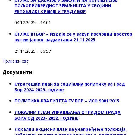
ПОЉОПРИВРЕДНОГ ЗЕМЉИШТА У СВОЈИНИ
РЕПУБЛИКЕ СРБИЈЕ У ГРАДУ БОР
04.12.2025. - 14:01
ОГЛАС ЈП БОР – Издаје се у закуп пословни простор
путем јавног надметања 21.11.2025.
21.11.2025. - 06:57
Прикажи све
Документи
Стратешки план за социјалну политику за Град
Бор 2024-2029. године
ПОЛИТИКА КВАЛИТЕТА ГУ БОР – ИСО 9001:2015
ЛОКАЛНИ ПЛАН УПРАВЉАЊА ОТПАДОМ ГРАДА
БОРА ОД 2023- 2032. ГОДИНЕ
Локални акциони план за унапређење положаја
избеглих, интерно расељених лица, повратника