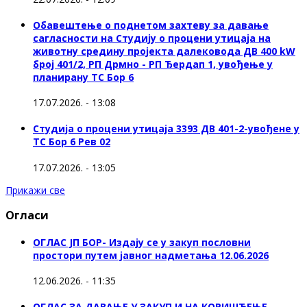
Обавештење о поднетом захтеву за давање
сагласности на Студију о процени утицаја на
животну средину пројекта далековода ДВ 400 kW
број 401/2, РП Дрмно - РП Ђердап 1, увођење у
планирану ТС Бор 6
17.07.2026. - 13:08
Студија о процени утицаја 3393 ДВ 401-2-увођене у
ТС Бор 6 Рев 02
17.07.2026. - 13:05
Прикажи све
Огласи
ОГЛАС ЈП БОР- Издају се у закуп пословни
простори путем јавног надметања 12.06.2026
12.06.2026. - 11:35
ОГЛАС ЗА ДАВАЊЕ У ЗАКУП И НА КОРИШЋЕЊЕ