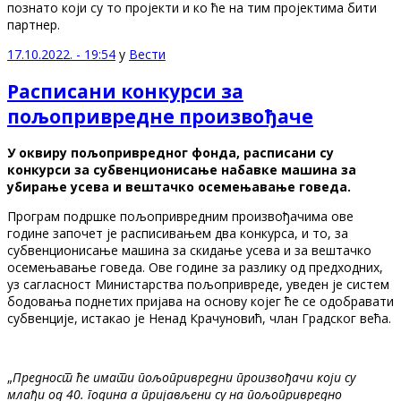
познато који су то пројекти и ко ће на тим пројектима бити
партнер.
17.10.2022. - 19:54
у
Вести
Расписани конкурси за
пољопривредне произвођаче
У оквиру пољопривредног фонда, расписани су
конкурси за субвенционисање набавке машина за
убирање усева и вештачко осемењавање говеда.
Програм подршке пољопривредним произвођачима ове
године започет је расписивањем два конкурса, и то, за
субвенционисање машина за скидање усева и за вештачко
осемењавање говеда. Ове године за разлику од предходних,
уз сагласност Министарства пољопривреде, уведен је систем
бодовања поднетих пријава на основу којег ће се одобравати
субвенције, истакао је Ненад Крачуновић, члан Градског већа.
„
Предност ће имати пољопривредни произвођачи који су
млађи од 40. година а пријављени су на пољопривредно