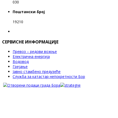
030
Поштански број
19210
СЕРВИСНЕ ИНФОРМАЦИЈЕ
Превоз – редови вожње
Електрична енергија
Водовод
Грејање
Јавно стамбено предузеће
Служба за катастар непокретности Бор