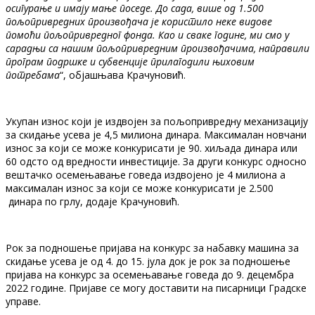
осигурање и имају мање поседе. До сада, више од 1.500
пољопривредних произвођача је користило неке видове
помоћи пољопривредног фонда. Као и сваке године, ми смо у
сарадњи са нашим пољопривредним произвођачима, направили
програм подршке и субвенције прилагодили њиховим
потребама
“, објашњава Крачуновић.
Укупан износ који је издвојен за пољопривредну механизацију
за скидање усева је 4,5 милиона динара. Максималан новчани
износ за који се може конкурисати је 90. хиљада динара или
60 одсто од вредности инвестиције. За други конкурс односно
вештачко осемењавање говеда издвојено је 4 милиона а
максималан износ за који се може конкурисати је 2.500
динара по грлу, додаје Крачуновић.
Рок за подношење пријава на конкурс за набавку машина за
скидање усева је од 4. до 15. јула док је рок за подношење
пријава на конкурс за осемењавање говеда до 9. децембра
2022 године. Пријаве се могу доставити на писарници Градске
управе.