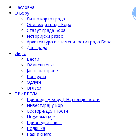
Насловна
О Бору
Лична карта града
Обележја града Бора
Статут града Бора
Историјски развој
Архитектура и знаменитости града Бора
Дан града
Инфо
Вести
Обавештења
Јавне расправе
Конкурси
Одлуке
Огласи
ПРИВРЕДА
Привреда у Бору | Најновије вести
Инвестирај у Бор
Сектори/Делтности
Информације
Привредни савет
Подршка
Радна снага