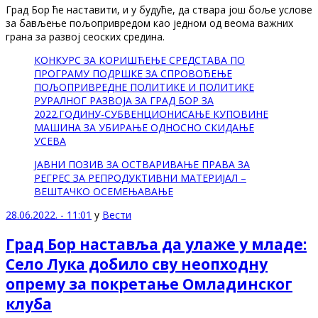
Град Бор ће наставити, и у будуће, да ствара још боље услове
за бављење пољопривредом као једном од веома важних
грана за развој сеоских средина.
КОНКУРС ЗА КОРИШЋЕЊЕ СРЕДСТАВА ПО
ПРОГРАМУ ПОДРШКЕ ЗА СПРОВОЂЕЊЕ
ПОЉОПРИВРЕДНЕ ПОЛИТИКЕ И ПОЛИТИКЕ
РУРАЛНОГ РАЗВОЈА ЗА ГРАД БОР ЗА
2022.ГОДИНУ-СУБВЕНЦИОНИСАЊЕ КУПОВИНЕ
МАШИНА ЗА УБИРАЊЕ ОДНОСНО СКИДАЊЕ
УСЕВА
ЈАВНИ ПОЗИВ ЗА ОСТВАРИВАЊЕ ПРАВА ЗА
РЕГРЕС ЗА РЕПРОДУКТИВНИ МАТЕРИЈАЛ –
ВЕШТАЧКО ОСЕМЕЊАВАЊЕ
28.06.2022. - 11:01
у
Вести
Град Бор наставља да улаже у младе:
Село Лука добило сву неопходну
опрему за покретање Омладинског
клуба