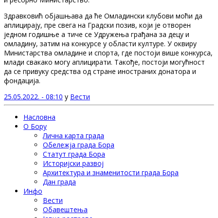
Здравковић објашњава да ће Омладински клубови моћи да
аплицирају, пре свега на Градски позив, који је отворен
једном годишње а тиче се Удружења грађана за децу и
омладину, затим на конкурсе у области културе. У оквиру
Министарства омладине и спорта, где постоји више конкурса,
млади свакако могу аплицирати. Такође, постоји могућност
да се привуку средства од стране иностраних донатора и
фондација.
25.05.2022. - 08:10
у
Вести
Насловна
О Бору
Лична карта града
Обележја града Бора
Статут града Бора
Историјски развој
Архитектура и знаменитости града Бора
Дан града
Инфо
Вести
Обавештења