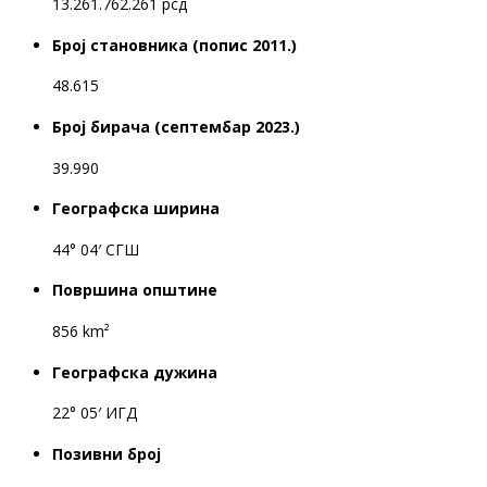
13.261.762.261 рсд
Број становника (попис 2011.)
48.615
Број бирача (септембар 2023.)
39.990
Географска ширина
44° 04′ СГШ
Површина општине
856 km²
Географска дужина
22° 05′ ИГД
Позивни број