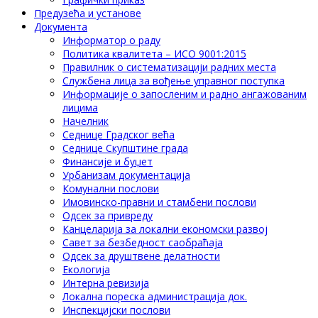
Предузећа и установе
Документа
Информатор о раду
Политика квалитета – ИСО 9001:2015
Правилник о систематизацији радних места
Службена лица за вођење управног поступка
Информације о запосленим и радно ангажованим
лицима
Начелник
Седнице Градског већа
Седнице Скупштине града
Финансије и буџет
Урбанизам документација
Комунални послови
Имовинско-правни и стамбени послови
Одсек за привреду
Канцеларија за локални економски развој
Савет за безбедност саобраћаја
Одсек за друштвене делатности
Eкологија
Интерна ревизија
Локална пореска администрација док.
Инспекцијски послови