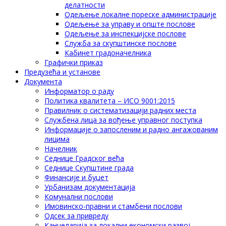
делатности
Одељење локалне пореске администрације
Одељење за управу и опште послове
Одељење за инспекцијске послове
Служба за скупштинске послове
Кабинет градоначелника
Графички приказ
Предузећа и установе
Документа
Информатор о раду
Политика квалитета – ИСО 9001:2015
Правилник о систематизацији радних места
Службена лица за вођење управног поступка
Информације о запосленим и радно ангажованим
лицима
Начелник
Седнице Градског већа
Седнице Скупштине града
Финансије и буџет
Урбанизам документација
Комунални послови
Имовинско-правни и стамбени послови
Одсек за привреду
Канцеларија за локални економски развој