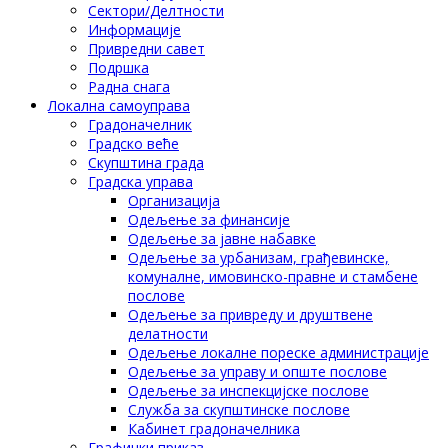
Сектори/Делтности
Информације
Привредни савет
Подршка
Радна снага
Локална самоуправа
Градоначелник
Градско веће
Скупштина града
Градска управа
Организација
Одељење за финансије
Одељење за јавне набавке
Одељење за урбанизам, грађевинске,
комуналне, имовинско-правне и стамбене
послове
Одељење за привреду и друштвене
делатности
Одељење локалне пореске администрације
Одељење за управу и опште послове
Одељење за инспекцијске послове
Служба за скупштинске послове
Кабинет градоначелника
Графички приказ