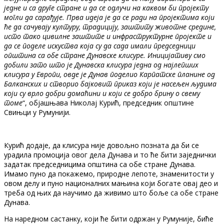
једне и са друге стране и да се одлучи на каквом би пројекту
могли да сарађује. Прва идеја је да се ради на пројектима који
ће да сачувају културу, традицију, заштиту животне средине,
исто тако цивилне заштите и инфраструктурне пројекте и
да се поделе искуства која су да сада имали председници
општина са обе стране Дунавске клисуре. Иницијативу смо
добили зато што је Дунавска клисура једна од најлепших
клисура у Европи, овде је Дунав поделио Карпатске планине од
Балканских и створио бајковит приказ који је насељен људима
који су врло добри домаћини и који се добро брину о свему
томе
“, објашњава Николај Курић, председник општине
Свињци у Румунији.
Курић додаје, да клисура није довољно позната да би се
урадила промоција овог дела Дунава и то ће бити заједнички
задатак председницима општина са обе стране Дунава.
Имамо пуно да покажемо, природне лепоте, знаменитости у
овом делу и пуно националних мањина који богате овај део и
треба од њих да научимо да живимо што боље са обе стране
Дунава.
На наредном састанку, који ће бити одржан у Румуније, биће