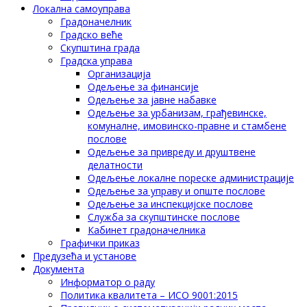
Локална самоуправа
Градоначелник
Градско веће
Скупштина града
Градска управа
Организација
Одељење за финансије
Одељење за јавне набавке
Одељење за урбанизам, грађевинске,
комуналне, имовинско-правне и стамбене
послове
Одељење за привреду и друштвене
делатности
Одељење локалне пореске администрације
Одељење за управу и опште послове
Одељење за инспекцијске послове
Служба за скупштинске послове
Кабинет градоначелника
Графички приказ
Предузећа и установе
Документа
Информатор о раду
Политика квалитета – ИСО 9001:2015