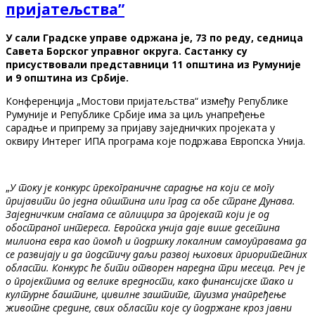
пријатељства”
У сали Градске управе одржана је, 73 по реду, седница
Савета Борског управног округа. Састанку су
присуствовали представници 11 општина из Румуније
и 9 општина из Србије.
Конференција „Мостови пријатељства“ између Републике
Румуније и Републике Србије има за циљ унапређење
сарадње и припрему за пријаву заједничких пројеката у
оквиру Интерег ИПА програма које подржава Европска Унија.
„
У току је конкурс прекограничне сарадње на који се могу
пријавити по једна општина или град са обе стране Дунава.
Заједничким снагама се аплицира за пројекат који је од
обостраног интереса. Европска унија даје више десетина
милиона евра као помоћ и подршку локалним самоуправама да
се развијају и да подстичу даљи развој њихових приоритетних
области. Конкурс ће бити отворен наредна три месеца. Реч је
о пројектима од велике вредности, како финансијске тако и
културне баштине, цивилне заштите, туизма унапређење
животне средине, свих области које су подржане кроз јавни