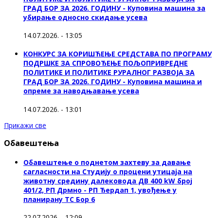
ГРАД БОР ЗА 2026. ГОДИНУ - Куповинa машина за
убирање односно скидање усева
14.07.2026. - 13:05
КОНКУРС ЗА КОРИШЋЕЊЕ СРЕДСТАВА ПО ПРОГРАМУ
ПОДРШКЕ ЗА СПРОВОЂЕЊЕ ПОЉОПРИВРЕДНЕ
ПОЛИТИКЕ И ПОЛИТИКЕ РУРАЛНОГ РАЗВОЈА ЗА
ГРАД БОР ЗА 2026. ГОДИНУ - Куповина машина и
опреме за наводњавање усева
14.07.2026. - 13:01
Прикажи све
Обавештења
Обавештење о поднетом захтеву за давање
сагласности на Студију о процени утицаја на
животну средину далековода ДВ 400 kW број
401/2, РП Дрмно - РП Ђердап 1, увођење у
планирану ТС Бор 6
22.07.2026. - 12:09