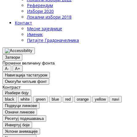
Референдум
Избори 2020
Локални избори 2018
Контакт
Месне заједнице
Именик
Питајте Градоначелника
Затвори
Промени величину фонта
A-
A+
Навигација тастатуром
Oмогући читљив фонт
Контраст
Изабери боју
black
white
green
blue
red
orange
yellow
navi
Подвуци линкове
Означи линкове
Ресетуј подешавања
Инвертуј боје
Уклони анимације