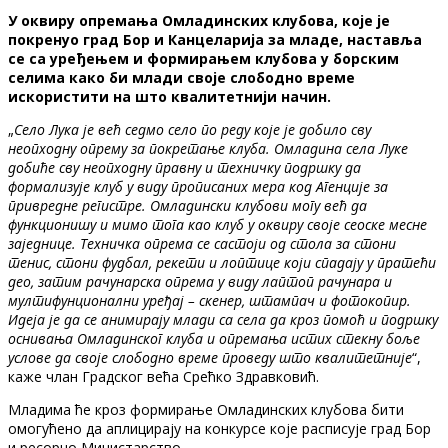
У оквиру опремања Омладинских клубова, које је
покренуо град Бор и Канцеларија за младе, наставља
се са уређењем и формирањем клубова у борским
селима како би млади своје слободно време
искористити на што квалитетнији начин.
„
Село Лука је већ седмо село по реду које је добило сву
неопходну опрему за покретање клуба. Омладина села Луке
добиће сву неопходну правну и техничку подршку да
формализује клуб у виду прописаних мера код Агенције за
привредне регистре. Омладински клубови могу већ да
функционишу и мимо тога као клуб у оквиру своје сеоске месне
заједнице. Техничка опрема се састоји од стола за стони
тенис, стони фудбал, рекети и лоптице који спадају у пратећи
део, затим рачунарска опрема у виду лаптоп рачунара и
мултифунционални уређај – скенер, штампач и фотокопир.
Идеја је да се анимирају млади са села да кроз помоћ и подршку
оснивања Омладинског клуба и опремања истих стекну боље
услове да своје слободно време проведу што квалитетније
“,
каже члан Градског већа Срећко Здравковић.
Младима ће кроз формирање Омладинских клубова бити
омогућено да аплицирају на конкурсе које расписује град Бор
и ресорно Министарство.