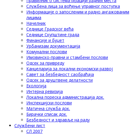
Правилник о систематизацији радних места
Службена лица за вођење управног поступка
Информације о запосленим и радно ангажованим
лицима
Начелник
Седнице Градског већа
Седнице Скупштине града
Финансије и буџет
Урбанизам документација
Комунални послови
Имовинско-правни и стамбени послови
Одсек за привреду
Канцеларија за локални економски развој
Савет за безбедност саобраћаја
Одсек за друштвене делатности
Eкологија
Интерна ревизија
Локална пореска администрација док.
Инспекцијски послови
Матична служба док.
Бирачки списак док.
Безбедност и здравље на раду
Службени лист
СЛ 2007