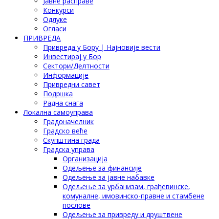
Јавне расправе
Конкурси
Одлуке
Огласи
ПРИВРЕДА
Привреда у Бору | Најновије вести
Инвестирај у Бор
Сектори/Делтности
Информације
Привредни савет
Подршка
Радна снага
Локална самоуправа
Градоначелник
Градско веће
Скупштина града
Градска управа
Организација
Одељење за финансије
Одељење за јавне набавке
Одељење за урбанизам, грађевинске,
комуналне, имовинско-правне и стамбене
послове
Одељење за привреду и друштвене