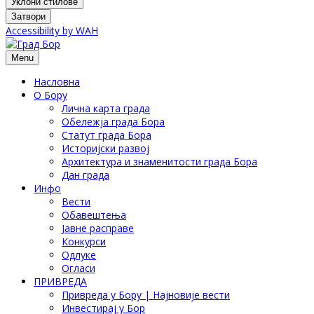
Уклони стилове
Затвори
Accessibility by WAH
Menu
Насловна
О Бору
Лична карта града
Обележја града Бора
Статут града Бора
Историјски развој
Архитектура и знаменитости града Бора
Дан града
Инфо
Вести
Обавештења
Јавне расправе
Конкурси
Одлуке
Огласи
ПРИВРЕДА
Привреда у Бору | Најновије вести
Инвестирај у Бор