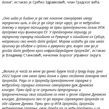
позив
“, истакао је Срећко Здравковић, члан Градског већа.
„
Оно што је битно је да све локалне самоуправе имају
заједнички циљ, а то је да споје своје идеје, да се међусобно
повежу и заједно аплицирају за први прекогранични позив ИПА
програма који финансира ЕУ. У претходном периоду, уз
заједничку сарадњу општина из Румуније и општина из Србије,
направили смо много тога доброг. Морам истаћи да сам имао
прилику да обиђем и српски и румунски део, видео сам да је
доста тога урађено кроз инфраструктурне пројекте
“, истакао
је Владимир Станковић, начелник Борског управног округа.
„
Велика је част за мене да данас будем гост у граду Бору. Јуна
2022 године сам имао први позив и први састанак поводом овог
пројекта. Ради се о пројекту прекограничне сарадње о
међусобној сарадњи локалних самоуправа дуж Дунавске
клисуре. Први пут су се сјединили председници и
градоначелници свих општина са леве и десне стране Дунавске
клисуре. Договорили смо се да заједно спроведемо пројекте са
обе стране Дунава. Први део су ИПА пројекти, пројекти
међународне сарадње, овде треба да се нађу партнери и са